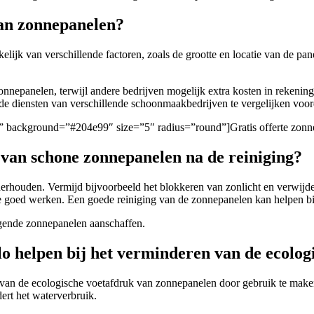
van zonnepanelen?
lijk van verschillende factoren, zoals de grootte en locatie van de pan
onnepanelen, terwijl andere bedrijven mogelijk extra kosten in rekenin
 de diensten van verschillende schoonmaakbedrijven te vergelijken voor
gen/” background=”#204e99″ size=”5″ radius=”round”]Gratis offerte zo
 van schone zonnepanelen na de reiniging?
rhouden. Vermijd bijvoorbeeld het blokkeren van zonlicht en verwijder
ze goed werken. Een goede reiniging van de zonnepanelen kan helpen bij
nigende zonnepanelen aanschaffen.
lo helpen bij het verminderen van de ecolo
 van de ecologische voetafdruk van zonnepanelen door gebruik te make
ert het waterverbruik.