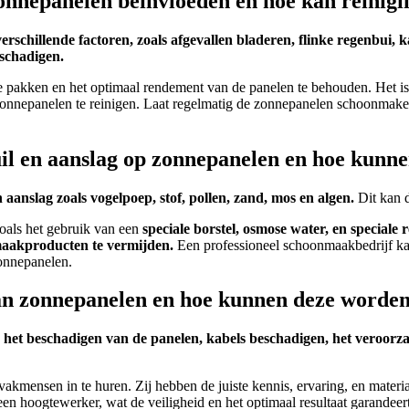
onnepanelen beïnvloeden en hoe kan reinigi
hillende factoren, zoals afgevallen bladeren, flinke regenbui, kal
schadigen.
akken en het optimaal rendement van de panelen te behouden. Het is 
e zonnepanelen te reinigen. Laat regelmatig de zonnepanelen schoonma
il en aanslag op zonnepanelen en hoe kunn
n aanslag zoals vogelpoep, stof, pollen, zand, mos en algen.
Dit kan d
oals het gebruik van een
speciale borstel, osmose water, en speciale 
maakproducten te vermijden.
Een professioneel schoonmaakbedrijf kan
zonnepanelen.
n van zonnepanelen en hoe kunnen deze word
s het beschadigen van de panelen, kabels beschadigen, het veroorza
vakmensen in te huren. Zij hebben de juiste kennis, ervaring, en materi
en hoogtewerker, wat de veiligheid en het optimaal resultaat garandeert