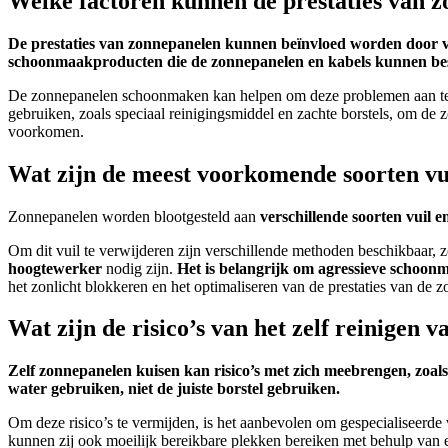
Welke factoren kunnen de prestaties van z
De prestaties van zonnepanelen kunnen beïnvloed worden door versc
schoonmaakproducten die de zonnepanelen en kabels kunnen be
De zonnepanelen schoonmaken kan helpen om deze problemen aan te p
gebruiken, zoals speciaal reinigingsmiddel en zachte borstels, om d
voorkomen.
Wat zijn de meest voorkomende soorten vu
Zonnepanelen worden blootgesteld aan
verschillende soorten vuil e
Om dit vuil te verwijderen zijn verschillende methoden beschikbaar, z
hoogtewerker
nodig zijn.
Het is belangrijk om agressieve schoon
het zonlicht blokkeren en het optimaliseren van de prestaties van de 
Wat zijn de risico’s van het zelf reinige
Zelf zonnepanelen kuisen kan risico’s met zich meebrengen, zoal
water gebruiken, niet de juiste borstel gebruiken.
Om deze risico’s te vermijden, is het aanbevolen om gespecialiseerde 
kunnen zij ook moeilijk bereikbare plekken bereiken met behulp van e