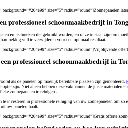
en/” background=”#204e99″ size=”5″ radius=”round”]Zonnepanelen laten
 een professioneel schoonmaakbedrijf in Ton
rialen en technieken die gebruikt worden, en of ze in staat zijn om moeil
hardnekkig vuil te verwijderen voor een optimaal resultaat.
en/” background=”#204e99″ size=”5″ radius=”round”]Vrijblijvende offer
n een professioneel schoonmaakbedrijf in T
ooral als de panelen op moeilijk bereikbare plaatsen zijn gemonteerd.
P
 optie zijn. Niet alleen hebben deze vakmannen de juiste materialen e
fieke zonnepanelen te reinigen .
om te investeren in professionele reiniging van uw zonnepanelen om z
 uit uw panelen haalt.
en/” background=”#204e99″ size=”5″ radius=”round”]Gratis offerte zonn