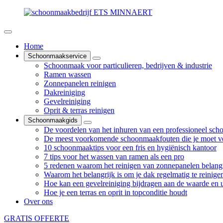
Home
Schoonmaakservice
Schoonmaak voor particulieren, bedrijven & industrie
Ramen wassen
Zonnepanelen reinigen
Dakreiniging
Gevelreiniging
Oprit & terras reinigen
Schoonmaakgids
De voordelen van het inhuren van een professioneel sch
De meest voorkomende schoonmaakfouten die je moet v
10 schoonmaaktips voor een fris en hygiënisch kantoor
7 tips voor het wassen van ramen als een pro
5 redenen waarom het reinigen van zonnepanelen belangr
Waarom het belangrijk is om je dak regelmatig te reinige
Hoe kan een gevelreiniging bijdragen aan de waarde en ui
Hoe je een terras en oprit in topconditie houdt
Over ons
GRATIS OFFERTE