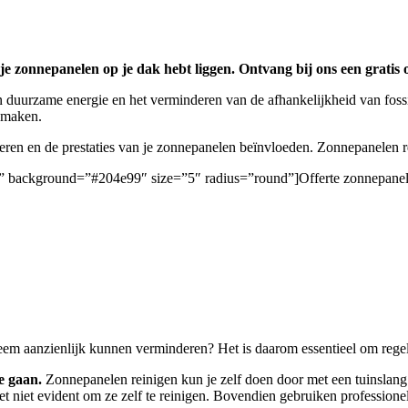
je zonnepanelen op je dak hebt liggen. Ontvang bij ons een gratis o
 duurzame energie en het verminderen van de afhankelijkheid van foss
e maken.
deren en de prestaties van je zonnepanelen beïnvloeden. Zonnepanelen
en/” background=”#204e99″ size=”5″ radius=”round”]Offerte zonnepanel
eem aanzienlijk kunnen verminderen? Het is daarom essentieel om regelm
e gaan.
Zonnepanelen reinigen kun je zelf doen door met een tuinslang b
et niet evident om ze zelf te reinigen. Bovendien gebruiken professio