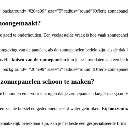
gen/” background=”#204e99″ size=”5″ radius=”round”]Offerte zonnepan
choongemaakt?
 ze goed te onderhouden. Een veelgestelde vraag is hoe vaak zonnepan
 omgeving van de panelen, als de zonnepanelen bedekt zijn, als de dak l
r.
Het
kuisen van de zonnepanelen
kun je best overlaten aan een bedri
gen/” background=”#204e99″ size=”5″ radius=”round”]Offerte zonnepane
m zonnepanelen schoon te maken?
e behouden en ervoor te zorgen dat je zonnepanelen langer meegaan. 
 een zachte borstel en gedemineraliseerd water gebruiken. Bij
horizonta
gemakkelijk bereikbaar zijn, kan je het beste een gespecialiseerde firm