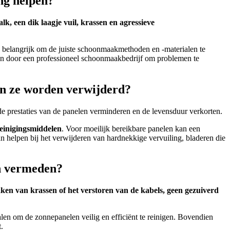
ng helpen?
k, een dik laagje vuil, krassen en agressieve
belangrijk om de juiste schoonmaakmethoden en -materialen te
ken door een professioneel schoonmaakbedrijf om problemen te
en ze worden verwijderd?
e prestaties van de panelen verminderen en de levensduur verkorten.
reinigingsmiddelen
. Voor moeilijk bereikbare panelen kan een
 helpen bij het verwijderen van hardnekkige vervuiling, bladeren die
en vermeden?
ken van krassen of het verstoren van de kabels, geen gezuiverd
alen om de zonnepanelen veilig en efficiënt te reinigen. Bovendien
.