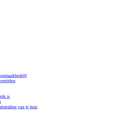
oonmaakbedrijf
ermijden
ijk is
n
tstraling van je huis