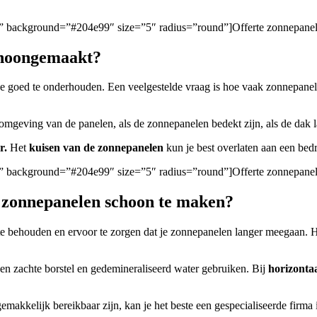
igen/” background=”#204e99″ size=”5″ radius=”round”]Offerte zonnepa
choongemaakt?
 ze goed te onderhouden. Een veelgestelde vraag is hoe vaak zonnepan
 omgeving van de panelen, als de zonnepanelen bedekt zijn, als de dak l
r.
Het
kuisen van de zonnepanelen
kun je best overlaten aan een bedri
gen/” background=”#204e99″ size=”5″ radius=”round”]Offerte zonnepan
m zonnepanelen schoon te maken?
e behouden en ervoor te zorgen dat je zonnepanelen langer meegaan. 
 een zachte borstel en gedemineraliseerd water gebruiken. Bij
horizonta
gemakkelijk bereikbaar zijn, kan je het beste een gespecialiseerde firm