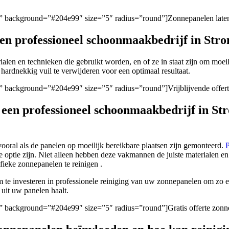
gen/” background=”#204e99″ size=”5″ radius=”round”]Zonnepanelen late
 een professioneel schoonmaakbedrijf in St
rialen en technieken die gebruikt worden, en of ze in staat zijn om moeil
hardnekkig vuil te verwijderen voor een optimaal resultaat.
en/” background=”#204e99″ size=”5″ radius=”round”]Vrijblijvende offer
n een professioneel schoonmaakbedrijf in 
ooral als de panelen op moeilijk bereikbare plaatsen zijn gemonteerd.
P
 optie zijn. Niet alleen hebben deze vakmannen de juiste materialen e
fieke zonnepanelen te reinigen .
om te investeren in professionele reiniging van uw zonnepanelen om z
 uit uw panelen haalt.
en/” background=”#204e99″ size=”5″ radius=”round”]Gratis offerte zon