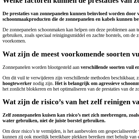
Welke factoren kunnen de prestaties van z
De prestaties van zonnepanelen kunnen beïnvloed worden door versc
schoonmaakproducten die de zonnepanelen en kabels kunnen be
De zonnepanelen schoonmaken kan helpen om deze problemen aan te p
gebruiken, zoals speciaal reinigingsmiddel en zachte borstels, om d
voorkomen.
Wat zijn de meest voorkomende soorten vu
Zonnepanelen worden blootgesteld aan
verschillende soorten vuil e
Om dit vuil te verwijderen zijn verschillende methoden beschikbaar, z
hoogtewerker
nodig zijn.
Het is belangrijk om agressieve schoon
het zonlicht blokkeren en het optimaliseren van de prestaties van de 
Wat zijn de risico’s van het zelf reinige
Zelf zonnepanelen kuisen kan risico’s met zich meebrengen, zoal
water gebruiken, niet de juiste borstel gebruiken.
Om deze risico’s te vermijden, is het aanbevolen om gespecialiseerde 
kunnen zij ook moeilijk bereikbare plekken bereiken met behulp van e