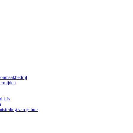
oonmaakbedrijf
ermijden
ijk is
n
tstraling van je huis