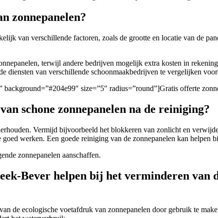
van zonnepanelen?
lijk van verschillende factoren, zoals de grootte en locatie van de pan
onnepanelen, terwijl andere bedrijven mogelijk extra kosten in rekenin
 de diensten van verschillende schoonmaakbedrijven te vergelijken voor
gen/” background=”#204e99″ size=”5″ radius=”round”]Gratis offerte z
 van schone zonnepanelen na de reiniging?
rhouden. Vermijd bijvoorbeeld het blokkeren van zonlicht en verwijder
ze goed werken. Een goede reiniging van de zonnepanelen kan helpen bij
nigende zonnepanelen aanschaffen.
eek-Bever helpen bij het verminderen van d
 van de ecologische voetafdruk van zonnepanelen door gebruik te make