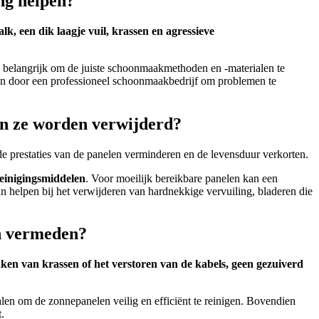
ng helpen?
k, een dik laagje vuil, krassen en agressieve
belangrijk om de juiste schoonmaakmethoden en -materialen te
ken door een professioneel schoonmaakbedrijf om problemen te
en ze worden verwijderd?
e prestaties van de panelen verminderen en de levensduur verkorten.
reinigingsmiddelen
. Voor moeilijk bereikbare panelen kan een
 helpen bij het verwijderen van hardnekkige vervuiling, bladeren die
en vermeden?
ken van krassen of het verstoren van de kabels, geen gezuiverd
alen om de zonnepanelen veilig en efficiënt te reinigen. Bovendien
.