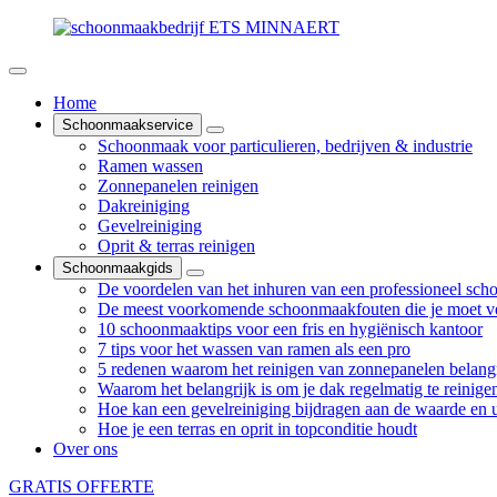
Home
Schoonmaakservice
Schoonmaak voor particulieren, bedrijven & industrie
Ramen wassen
Zonnepanelen reinigen
Dakreiniging
Gevelreiniging
Oprit & terras reinigen
Schoonmaakgids
De voordelen van het inhuren van een professioneel sch
De meest voorkomende schoonmaakfouten die je moet v
10 schoonmaaktips voor een fris en hygiënisch kantoor
7 tips voor het wassen van ramen als een pro
5 redenen waarom het reinigen van zonnepanelen belangr
Waarom het belangrijk is om je dak regelmatig te reinige
Hoe kan een gevelreiniging bijdragen aan de waarde en ui
Hoe je een terras en oprit in topconditie houdt
Over ons
GRATIS OFFERTE