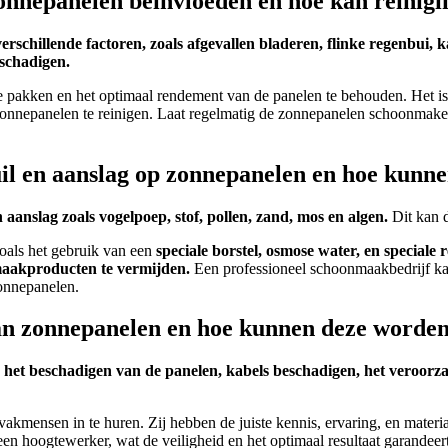
onnepanelen beïnvloeden en hoe kan reinigi
hillende factoren, zoals afgevallen bladeren, flinke regenbui, kal
schadigen.
akken en het optimaal rendement van de panelen te behouden. Het is 
e zonnepanelen te reinigen. Laat regelmatig de zonnepanelen schoonma
il en aanslag op zonnepanelen en hoe kunn
n aanslag zoals vogelpoep, stof, pollen, zand, mos en algen.
Dit kan d
oals het gebruik van een
speciale borstel, osmose water, en speciale 
maakproducten te vermijden.
Een professioneel schoonmaakbedrijf kan
zonnepanelen.
n van zonnepanelen en hoe kunnen deze word
s het beschadigen van de panelen, kabels beschadigen, het veroorza
vakmensen in te huren. Zij hebben de juiste kennis, ervaring, en materi
en hoogtewerker, wat de veiligheid en het optimaal resultaat garandeert