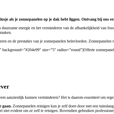
sje als je zonnepanelen op je dak hebt liggen. Ontvang bij ons een 
 duurzame energie en het verminderen van de afhankelijkheid van foss
e maken.
deren en de prestaties van je zonnepanelen beïnvloeden. Zonnepanelen
gen/” background=”#204e99″ size=”5″ radius=”round”]Offerte zonnepane
ever
eem aanzienlijk kunnen verminderen? Het is daarom essentieel om regelm
e gaan.
Zonnepanelen reinigen kun je zelf doen door met een tuinslang b
et niet evident om ze zelf te reinigen. Bovendien gebruiken professio