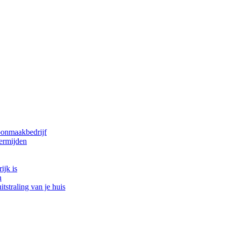
oonmaakbedrijf
ermijden
ijk is
n
tstraling van je huis