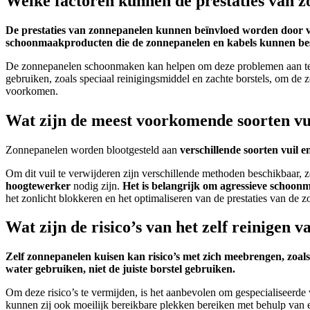
Welke factoren kunnen de prestaties van z
De prestaties van zonnepanelen kunnen beïnvloed worden door versc
schoonmaakproducten die de zonnepanelen en kabels kunnen be
De zonnepanelen schoonmaken kan helpen om deze problemen aan te p
gebruiken, zoals speciaal reinigingsmiddel en zachte borstels, om d
voorkomen.
Wat zijn de meest voorkomende soorten vu
Zonnepanelen worden blootgesteld aan
verschillende soorten vuil e
Om dit vuil te verwijderen zijn verschillende methoden beschikbaar, z
hoogtewerker
nodig zijn.
Het is belangrijk om agressieve schoon
het zonlicht blokkeren en het optimaliseren van de prestaties van de 
Wat zijn de risico’s van het zelf reinige
Zelf zonnepanelen kuisen kan risico’s met zich meebrengen, zoal
water gebruiken, niet de juiste borstel gebruiken.
Om deze risico’s te vermijden, is het aanbevolen om gespecialiseerde 
kunnen zij ook moeilijk bereikbare plekken bereiken met behulp van e