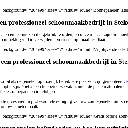
en/” background=”#204e99″ size=”5″ radius=”round”]Zonnepanelen laten
een professioneel schoonmaakbedrijf in Ste
rialen en technieken die gebruikt worden, en of ze in staat zijn om moeil
hardnekkig vuil te verwijderen voor een optimaal resultaat.
en/” background=”#204e99″ size=”5″ radius=”round”]Vrijblijvende offer
n een professioneel schoonmaakbedrijf in S
ooral als de panelen op moeilijk bereikbare plaatsen zijn gemonteerd.
P
 optie zijn. Niet alleen hebben deze vakmannen de juiste materialen e
fieke zonnepanelen te reinigen .
om te investeren in professionele reiniging van uw zonnepanelen om z
 uit uw panelen haalt.
en/” background=”#204e99″ size=”5″ radius=”round”]Gratis offerte zonn