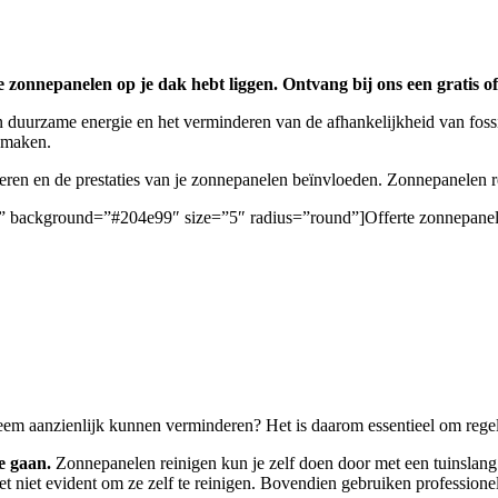
e zonnepanelen op je dak hebt liggen. Ontvang bij ons een gratis of
 duurzame energie en het verminderen van de afhankelijkheid van foss
e maken.
deren en de prestaties van je zonnepanelen beïnvloeden. Zonnepanelen
en/” background=”#204e99″ size=”5″ radius=”round”]Offerte zonnepanel
eem aanzienlijk kunnen verminderen? Het is daarom essentieel om regelm
e gaan.
Zonnepanelen reinigen kun je zelf doen door met een tuinslang b
et niet evident om ze zelf te reinigen. Bovendien gebruiken professio