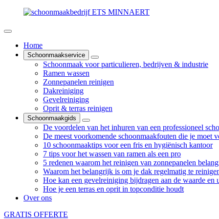
Home
Schoonmaakservice
Schoonmaak voor particulieren, bedrijven & industrie
Ramen wassen
Zonnepanelen reinigen
Dakreiniging
Gevelreiniging
Oprit & terras reinigen
Schoonmaakgids
De voordelen van het inhuren van een professioneel sch
De meest voorkomende schoonmaakfouten die je moet v
10 schoonmaaktips voor een fris en hygiënisch kantoor
7 tips voor het wassen van ramen als een pro
5 redenen waarom het reinigen van zonnepanelen belangr
Waarom het belangrijk is om je dak regelmatig te reinige
Hoe kan een gevelreiniging bijdragen aan de waarde en ui
Hoe je een terras en oprit in topconditie houdt
Over ons
GRATIS OFFERTE