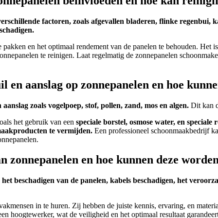
onnepanelen beïnvloeden en hoe kan reinigi
hillende factoren, zoals afgevallen bladeren, flinke regenbui, kal
schadigen.
akken en het optimaal rendement van de panelen te behouden. Het is 
e zonnepanelen te reinigen. Laat regelmatig de zonnepanelen schoonma
il en aanslag op zonnepanelen en hoe kunn
n aanslag zoals vogelpoep, stof, pollen, zand, mos en algen.
Dit kan d
oals het gebruik van een
speciale borstel, osmose water, en speciale 
maakproducten te vermijden.
Een professioneel schoonmaakbedrijf kan
zonnepanelen.
n van zonnepanelen en hoe kunnen deze word
s het beschadigen van de panelen, kabels beschadigen, het veroorza
vakmensen in te huren. Zij hebben de juiste kennis, ervaring, en materi
en hoogtewerker, wat de veiligheid en het optimaal resultaat garandeert