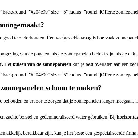
gen/” background=”#204e99″ size=”5″ radius=”round”]Offerte zonnepan
choongemaakt?
 ze goed te onderhouden. Een veelgestelde vraag is hoe vaak zonnepan
 omgeving van de panelen, als de zonnepanelen bedekt zijn, als de dak l
r.
Het
kuisen van de zonnepanelen
kun je best overlaten aan een bedri
gen/” background=”#204e99″ size=”5″ radius=”round”]Offerte zonnepane
m zonnepanelen schoon te maken?
e behouden en ervoor te zorgen dat je zonnepanelen langer meegaan. 
 een zachte borstel en gedemineraliseerd water gebruiken. Bij
horizonta
gemakkelijk bereikbaar zijn, kan je het beste een gespecialiseerde firm