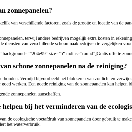
van zonnepanelen?
lijk van verschillende factoren, zoals de grootte en locatie van de pan
onnepanelen, terwijl andere bedrijven mogelijk extra kosten in rekenin
 de diensten van verschillende schoonmaakbedrijven te vergelijken voor
gen/” background=”#204e99″ size=”5″ radius=”round”]Gratis offerte zo
 van schone zonnepanelen na de reiniging?
rhouden. Vermijd bijvoorbeeld het blokkeren van zonlicht en verwijder
ze goed werken. Een goede reiniging van de zonnepanelen kan helpen bij
nigende zonnepanelen aanschaffen.
e helpen bij het verminderen van de ecologi
 van de ecologische voetafdruk van zonnepanelen door gebruik te make
ert het waterverbruik.