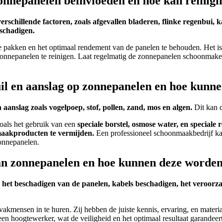
onnepanelen beïnvloeden en hoe kan reinigi
hillende factoren, zoals afgevallen bladeren, flinke regenbui, kal
schadigen.
akken en het optimaal rendement van de panelen te behouden. Het is 
e zonnepanelen te reinigen. Laat regelmatig de zonnepanelen schoonma
il en aanslag op zonnepanelen en hoe kunn
n aanslag zoals vogelpoep, stof, pollen, zand, mos en algen.
Dit kan d
oals het gebruik van een
speciale borstel, osmose water, en speciale 
maakproducten te vermijden.
Een professioneel schoonmaakbedrijf kan
zonnepanelen.
n van zonnepanelen en hoe kunnen deze word
s het beschadigen van de panelen, kabels beschadigen, het veroorza
vakmensen in te huren. Zij hebben de juiste kennis, ervaring, en materi
en hoogtewerker, wat de veiligheid en het optimaal resultaat garandeert