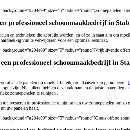
en/” background=”#204e99″ size=”5″ radius=”round”]Zonnepanelen laten
 een professioneel schoonmaakbedrijf in Sta
rialen en technieken die gebruikt worden, en of ze in staat zijn om moeil
hardnekkig vuil te verwijderen voor een optimaal resultaat.
en/” background=”#204e99″ size=”5″ radius=”round”]Vrijblijvende offer
n een professioneel schoonmaakbedrijf in S
ooral als de panelen op moeilijk bereikbare plaatsen zijn gemonteerd.
P
 optie zijn. Niet alleen hebben deze vakmannen de juiste materialen e
fieke zonnepanelen te reinigen .
om te investeren in professionele reiniging van uw zonnepanelen om z
 uit uw panelen haalt.
en/” background=”#204e99″ size=”5″ radius=”round”]Gratis offerte zonn