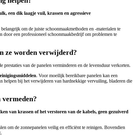
ng helpen?
k, een dik laagje vuil, krassen en agressieve
belangrijk om de juiste schoonmaakmethoden en -materialen te
ken door een professioneel schoonmaakbedrijf om problemen te
en ze worden verwijderd?
e prestaties van de panelen verminderen en de levensduur verkorten.
reinigingsmiddelen
. Voor moeilijk bereikbare panelen kan een
 helpen bij het verwijderen van hardnekkige vervuiling, bladeren die
en vermeden?
ken van krassen of het verstoren van de kabels, geen gezuiverd
alen om de zonnepanelen veilig en efficiënt te reinigen. Bovendien
.