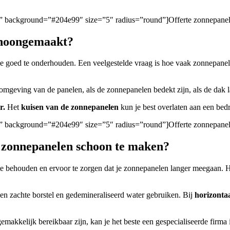
gen/” background=”#204e99″ size=”5″ radius=”round”]Offerte zonnepan
choongemaakt?
 ze goed te onderhouden. Een veelgestelde vraag is hoe vaak zonnepan
 omgeving van de panelen, als de zonnepanelen bedekt zijn, als de dak l
r.
Het
kuisen van de zonnepanelen
kun je best overlaten aan een bedri
gen/” background=”#204e99″ size=”5″ radius=”round”]Offerte zonnepanel
m zonnepanelen schoon te maken?
e behouden en ervoor te zorgen dat je zonnepanelen langer meegaan. 
 een zachte borstel en gedemineraliseerd water gebruiken. Bij
horizonta
gemakkelijk bereikbaar zijn, kan je het beste een gespecialiseerde firm