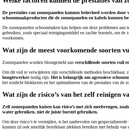
Welke factoren kunnen de prestaties van z
De prestaties van zonnepanelen kunnen beïnvloed worden door versc
schoonmaakproducten die de zonnepanelen en kabels kunnen be
De zonnepanelen schoonmaken kan helpen om deze problemen aan te p
gebruiken, zoals speciaal reinigingsmiddel en zachte borstels, om d
voorkomen.
Wat zijn de meest voorkomende soorten vu
Zonnepanelen worden blootgesteld aan
verschillende soorten vuil e
Om dit vuil te verwijderen zijn verschillende methoden beschikbaar, z
hoogtewerker
nodig zijn.
Het is belangrijk om agressieve schoon
het zonlicht blokkeren en het optimaliseren van de prestaties van de 
Wat zijn de risico’s van het zelf reinige
Zelf zonnepanelen kuisen kan risico’s met zich meebrengen, zoal
water gebruiken, niet de juiste borstel gebruiken.
Om deze risico’s te vermijden, is het aanbevolen om gespecialiseerde 
kunnen zij ook moeilijk bereikbare plekken bereiken met behulp van e