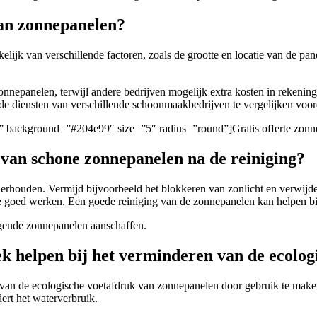
van zonnepanelen?
lijk van verschillende factoren, zoals de grootte en locatie van de pan
onnepanelen, terwijl andere bedrijven mogelijk extra kosten in rekenin
 de diensten van verschillende schoonmaakbedrijven te vergelijken voor
gen/” background=”#204e99″ size=”5″ radius=”round”]Gratis offerte zo
 van schone zonnepanelen na de reiniging?
rhouden. Vermijd bijvoorbeeld het blokkeren van zonlicht en verwijder
ze goed werken. Een goede reiniging van de zonnepanelen kan helpen bij
nigende zonnepanelen aanschaffen.
ek helpen bij het verminderen van de ecolo
 van de ecologische voetafdruk van zonnepanelen door gebruik te make
ert het waterverbruik.