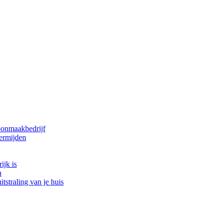
oonmaakbedrijf
ermijden
ijk is
n
tstraling van je huis