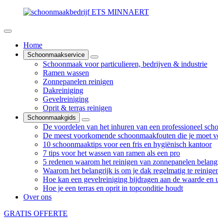
Home
Schoonmaakservice
Schoonmaak voor particulieren, bedrijven & industrie
Ramen wassen
Zonnepanelen reinigen
Dakreiniging
Gevelreiniging
Oprit & terras reinigen
Schoonmaakgids
De voordelen van het inhuren van een professioneel sch
De meest voorkomende schoonmaakfouten die je moet v
10 schoonmaaktips voor een fris en hygiënisch kantoor
7 tips voor het wassen van ramen als een pro
5 redenen waarom het reinigen van zonnepanelen belangr
Waarom het belangrijk is om je dak regelmatig te reinige
Hoe kan een gevelreiniging bijdragen aan de waarde en ui
Hoe je een terras en oprit in topconditie houdt
Over ons
GRATIS OFFERTE