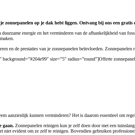
je zonnepanelen op je dak hebt liggen. Ontvang bij ons een gratis o
 duurzame energie en het verminderen van de afhankelijkheid van foss
e maken.
deren en de prestaties van je zonnepanelen beïnvloeden. Zonnepanelen
en/” background=”#204e99″ size=”5″ radius=”round”]Offerte zonnepanel
eem aanzienlijk kunnen verminderen? Het is daarom essentieel om regelm
e gaan.
Zonnepanelen reinigen kun je zelf doen door met een tuinslang b
et niet evident om ze zelf te reinigen. Bovendien gebruiken professio