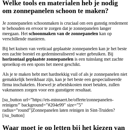
Welke tools en materialen heb je nodig
om zonnepanelen schoon te maken?
Je zonnepanelen schoonmaken is cruciaal om een gunstig rendement
te behouden en ervoor te zorgen dat je zonnepanelen langer
meegaan. Het
schoonmaken van de zonnepanelen
kan op
verschillende manieren.
Bij het kuisen van verticaal geplaatste zonnepanelen kan je het beste
een zachte borstel en gedemineraliseerd water gebruiken. Bij
horizontaal geplaatste zonnepanelen
is een tuinslang met zachte
sproeikop en een spons het meest geschikt.
A
ls je te maken hebt met hardnekkig vuil of als je zonnepanelen niet
gemakkelijk bereikbaar zijn, kan je het beste een gespecialiseerde
firma inschakelen. Hoewel je arbeidskosten moet betalen, zullen
vakmannen zorgen voor een gunstigere resultaat.
[su_button url=”https://ets-minnaert.be/offerte/zonnepanelen-
reinigen/” background=”#204e99″ size=”5″
radius=”round”]Zonnepanelen laten reinigen in Sint-Truiden?
[/su_button]
Waar moet je op letten bij het kiezen van