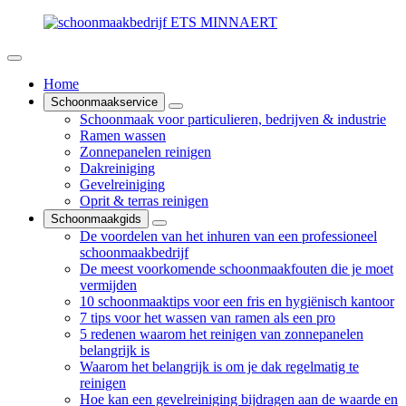
Home
Schoonmaakservice
Schoonmaak voor particulieren, bedrijven & industrie
Ramen wassen
Zonnepanelen reinigen
Dakreiniging
Gevelreiniging
Oprit & terras reinigen
Schoonmaakgids
De voordelen van het inhuren van een professioneel
schoonmaakbedrijf
De meest voorkomende schoonmaakfouten die je moet
vermijden
10 schoonmaaktips voor een fris en hygiënisch kantoor
7 tips voor het wassen van ramen als een pro
5 redenen waarom het reinigen van zonnepanelen
belangrijk is
Waarom het belangrijk is om je dak regelmatig te
reinigen
Hoe kan een gevelreiniging bijdragen aan de waarde en