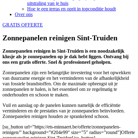
uitstraling van je huis
Hoe je een terras en oprit in topconditie houdt
Over ons
GRATIS OFFERTE
Zonnepanelen reinigen Sint-Truiden
Zonnepanelen reinigen in Sint-Truiden is een noodzakelijk
klusje als je zonnepanelen op je dak hebt liggen. Ontvang bij
ons een gratis offerte. Snel & professioneel geholpen.
Zonnepanelen zijn een belangrijke investering voor het opwekken
van duurzame energie en het verminderen van de afhankelijkheid
van fossiele brandstoffen. Om de maximale opbrengst uit je
zonnepanelen te halen, is het essentieel om ze regelmatig te
onderhouden en schoon te maken.
Vuil en aanslag op de panelen kunnen namelijk de efficiëntie
verminderen en de prestaties van je zonnepanelen beïnvloeden.
Zonnepanelen reinigen houden ze sprankelend schoon.
[su_button url=”https://ets-minnaert.be/offerte/zonnepanelen-
reinigen/” background=”#204e99″ size=”5″ radius=”round”]Offerte
zonnepanelen reinigen Sint-Truiden[/su_button]