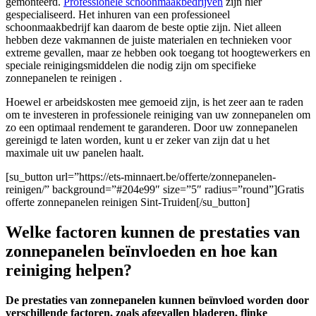
gemonteerd.
Professionele schoonmaakbedrijven
zijn hier
gespecialiseerd. Het inhuren van een professioneel
schoonmaakbedrijf kan daarom de beste optie zijn. Niet alleen
hebben deze vakmannen de juiste materialen en technieken voor
extreme gevallen, maar ze hebben ook toegang tot hoogtewerkers en
speciale reinigingsmiddelen die nodig zijn om specifieke
zonnepanelen te reinigen .
Hoewel er arbeidskosten mee gemoeid zijn, is het zeer aan te raden
om te investeren in professionele reiniging van uw zonnepanelen om
zo een optimaal rendement te garanderen. Door uw zonnepanelen
gereinigd te laten worden, kunt u er zeker van zijn dat u het
maximale uit uw panelen haalt.
[su_button url=”https://ets-minnaert.be/offerte/zonnepanelen-
reinigen/” background=”#204e99″ size=”5″ radius=”round”]Gratis
offerte zonnepanelen reinigen Sint-Truiden[/su_button]
Welke factoren kunnen de prestaties van
zonnepanelen beïnvloeden en hoe kan
reiniging helpen?
De prestaties van zonnepanelen kunnen beïnvloed worden door
verschillende factoren, zoals afgevallen bladeren, flinke