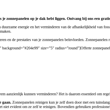
 je zonnepanelen op je dak hebt liggen. Ontvang bij ons een gratis
 duurzame energie en het verminderen van de afhankelijkheid van foss
e maken.
deren en de prestaties van je zonnepanelen beïnvloeden. Zonnepanelen
gen/” background=”#204e99″ size=”5″ radius=”round”]Offerte zonnepanel
eem aanzienlijk kunnen verminderen? Het is daarom essentieel om regelm
e gaan.
Zonnepanelen reinigen kun je zelf doen door met een tuinslang b
et niet evident om ze zelf te reinigen. Bovendien gebruiken professio