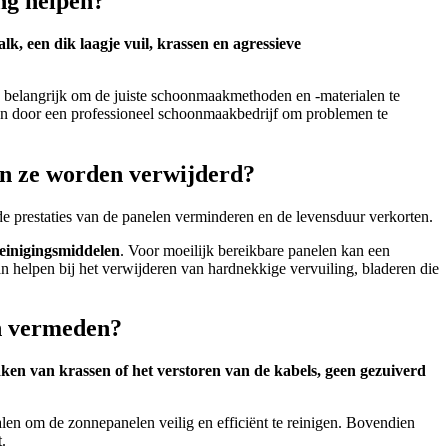
ng helpen?
k, een dik laagje vuil, krassen en agressieve
belangrijk om de juiste schoonmaakmethoden en -materialen te
ken door een professioneel schoonmaakbedrijf om problemen te
en ze worden verwijderd?
e prestaties van de panelen verminderen en de levensduur verkorten.
reinigingsmiddelen
. Voor moeilijk bereikbare panelen kan een
 helpen bij het verwijderen van hardnekkige vervuiling, bladeren die
en vermeden?
ken van krassen of het verstoren van de kabels, geen gezuiverd
alen om de zonnepanelen veilig en efficiënt te reinigen. Bovendien
.