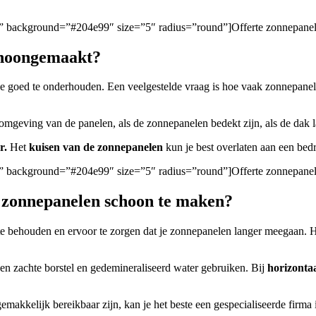
gen/” background=”#204e99″ size=”5″ radius=”round”]Offerte zonnepan
choongemaakt?
 ze goed te onderhouden. Een veelgestelde vraag is hoe vaak zonnepan
 omgeving van de panelen, als de zonnepanelen bedekt zijn, als de dak l
r.
Het
kuisen van de zonnepanelen
kun je best overlaten aan een bedri
gen/” background=”#204e99″ size=”5″ radius=”round”]Offerte zonnepane
m zonnepanelen schoon te maken?
e behouden en ervoor te zorgen dat je zonnepanelen langer meegaan. 
 een zachte borstel en gedemineraliseerd water gebruiken. Bij
horizonta
gemakkelijk bereikbaar zijn, kan je het beste een gespecialiseerde firm