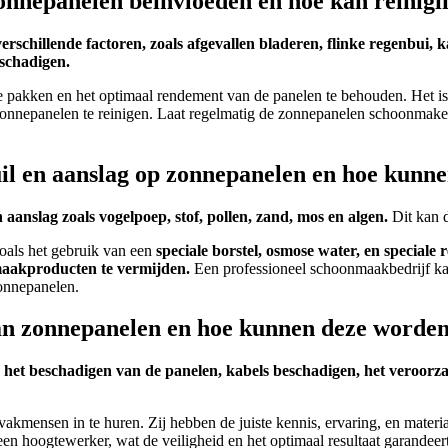
onnepanelen beïnvloeden en hoe kan reinigi
hillende factoren, zoals afgevallen bladeren, flinke regenbui, kal
schadigen.
akken en het optimaal rendement van de panelen te behouden. Het is 
e zonnepanelen te reinigen. Laat regelmatig de zonnepanelen schoonma
il en aanslag op zonnepanelen en hoe kunn
n aanslag zoals vogelpoep, stof, pollen, zand, mos en algen.
Dit kan d
oals het gebruik van een
speciale borstel, osmose water, en speciale 
maakproducten te vermijden.
Een professioneel schoonmaakbedrijf kan
zonnepanelen.
n van zonnepanelen en hoe kunnen deze word
s het beschadigen van de panelen, kabels beschadigen, het veroorza
vakmensen in te huren. Zij hebben de juiste kennis, ervaring, en materi
en hoogtewerker, wat de veiligheid en het optimaal resultaat garandeert