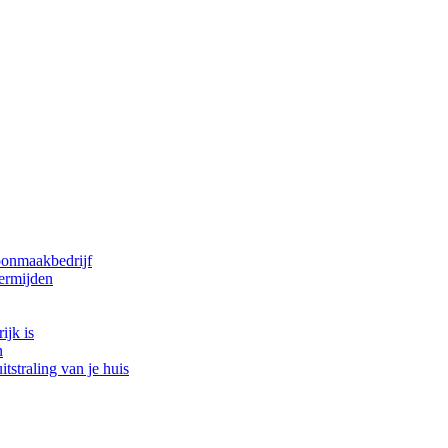
oonmaakbedrijf
ermijden
ijk is
n
tstraling van je huis