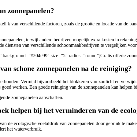
van zonnepanelen?
lijk van verschillende factoren, zoals de grootte en locatie van de pan
onnepanelen, terwijl andere bedrijven mogelijk extra kosten in rekenin
 de diensten van verschillende schoonmaakbedrijven te vergelijken voor
gen/” background=”#204e99″ size=”5″ radius=”round”]Gratis offerte zo
 van schone zonnepanelen na de reiniging?
rhouden. Vermijd bijvoorbeeld het blokkeren van zonlicht en verwijder
ze goed werken. Een goede reiniging van de zonnepanelen kan helpen bij
nigende zonnepanelen aanschaffen.
oek helpen bij het verminderen van de ecol
 van de ecologische voetafdruk van zonnepanelen door gebruik te make
ert het waterverbruik.