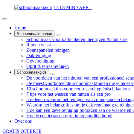
Home
Schoonmaakservice
Schoonmaak voor particulieren, bedrijven & industrie
Ramen wassen
Zonnepanelen reinigen
Dakreiniging
Gevelreiniging
Oprit & terras reinigen
Schoonmaakgids
De voordelen van het inhuren van een professioneel sch
De meest voorkomende schoonmaakfouten die je moet v
10 schoonmaaktips voor een fris en hygiënisch kantoor
7 tips voor het wassen van ramen als een pro
5 redenen waarom het reinigen van zonnepanelen belangr
Waarom het belangrijk is om je dak regelmatig te reinige
Hoe kan een gevelreiniging bijdragen aan de waarde en ui
Hoe je een terras en oprit in topconditie houdt
Over ons
GRATIS OFFERTE