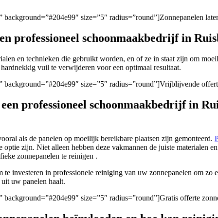
en/” background=”#204e99″ size=”5″ radius=”round”]Zonnepanelen laten
 een professioneel schoonmaakbedrijf in Rui
rialen en technieken die gebruikt worden, en of ze in staat zijn om moeil
hardnekkig vuil te verwijderen voor een optimaal resultaat.
en/” background=”#204e99″ size=”5″ radius=”round”]Vrijblijvende offer
n een professioneel schoonmaakbedrijf in R
ooral als de panelen op moeilijk bereikbare plaatsen zijn gemonteerd.
P
 optie zijn. Niet alleen hebben deze vakmannen de juiste materialen e
fieke zonnepanelen te reinigen .
om te investeren in professionele reiniging van uw zonnepanelen om z
 uit uw panelen haalt.
en/” background=”#204e99″ size=”5″ radius=”round”]Gratis offerte zonn