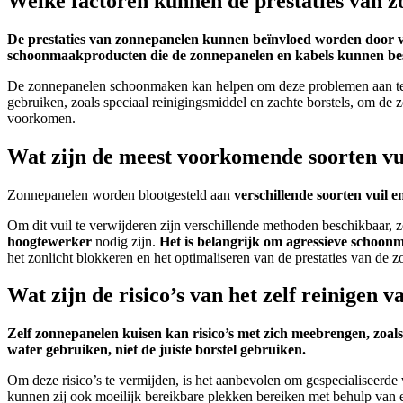
Welke factoren kunnen de prestaties van z
De prestaties van zonnepanelen kunnen beïnvloed worden door versc
schoonmaakproducten die de zonnepanelen en kabels kunnen be
De zonnepanelen schoonmaken kan helpen om deze problemen aan te p
gebruiken, zoals speciaal reinigingsmiddel en zachte borstels, om d
voorkomen.
Wat zijn de meest voorkomende soorten vu
Zonnepanelen worden blootgesteld aan
verschillende soorten vuil e
Om dit vuil te verwijderen zijn verschillende methoden beschikbaar, z
hoogtewerker
nodig zijn.
Het is belangrijk om agressieve schoon
het zonlicht blokkeren en het optimaliseren van de prestaties van de 
Wat zijn de risico’s van het zelf reinige
Zelf zonnepanelen kuisen kan risico’s met zich meebrengen, zoal
water gebruiken, niet de juiste borstel gebruiken.
Om deze risico’s te vermijden, is het aanbevolen om gespecialiseerde 
kunnen zij ook moeilijk bereikbare plekken bereiken met behulp van e