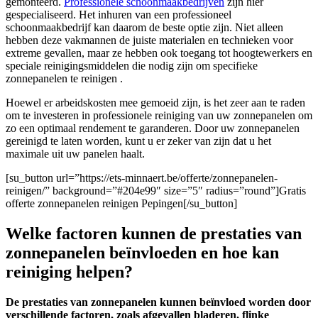
gemonteerd.
Professionele schoonmaakbedrijven
zijn hier
gespecialiseerd. Het inhuren van een professioneel
schoonmaakbedrijf kan daarom de beste optie zijn. Niet alleen
hebben deze vakmannen de juiste materialen en technieken voor
extreme gevallen, maar ze hebben ook toegang tot hoogtewerkers en
speciale reinigingsmiddelen die nodig zijn om specifieke
zonnepanelen te reinigen .
Hoewel er arbeidskosten mee gemoeid zijn, is het zeer aan te raden
om te investeren in professionele reiniging van uw zonnepanelen om
zo een optimaal rendement te garanderen. Door uw zonnepanelen
gereinigd te laten worden, kunt u er zeker van zijn dat u het
maximale uit uw panelen haalt.
[su_button url=”https://ets-minnaert.be/offerte/zonnepanelen-
reinigen/” background=”#204e99″ size=”5″ radius=”round”]Gratis
offerte zonnepanelen reinigen Pepingen[/su_button]
Welke factoren kunnen de prestaties van
zonnepanelen beïnvloeden en hoe kan
reiniging helpen?
De prestaties van zonnepanelen kunnen beïnvloed worden door
verschillende factoren, zoals afgevallen bladeren, flinke