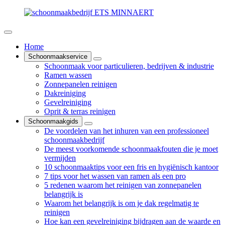
Home
Schoonmaakservice
Schoonmaak voor particulieren, bedrijven & industrie
Ramen wassen
Zonnepanelen reinigen
Dakreiniging
Gevelreiniging
Oprit & terras reinigen
Schoonmaakgids
De voordelen van het inhuren van een professioneel
schoonmaakbedrijf
De meest voorkomende schoonmaakfouten die je moet
vermijden
10 schoonmaaktips voor een fris en hygiënisch kantoor
7 tips voor het wassen van ramen als een pro
5 redenen waarom het reinigen van zonnepanelen
belangrijk is
Waarom het belangrijk is om je dak regelmatig te
reinigen
Hoe kan een gevelreiniging bijdragen aan de waarde en