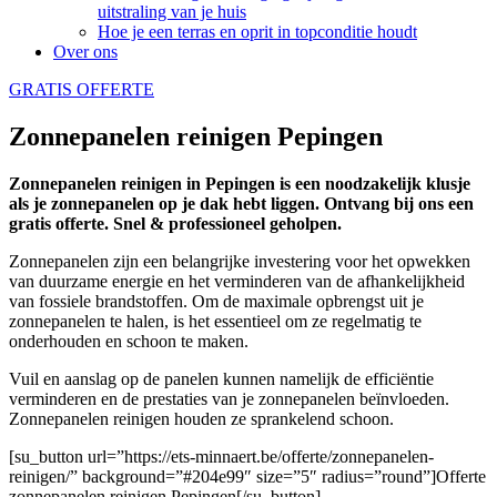
uitstraling van je huis
Hoe je een terras en oprit in topconditie houdt
Over ons
GRATIS OFFERTE
Zonnepanelen reinigen Pepingen
Zonnepanelen reinigen in Pepingen is een noodzakelijk klusje
als je zonnepanelen op je dak hebt liggen. Ontvang bij ons een
gratis offerte. Snel & professioneel geholpen.
Zonnepanelen zijn een belangrijke investering voor het opwekken
van duurzame energie en het verminderen van de afhankelijkheid
van fossiele brandstoffen. Om de maximale opbrengst uit je
zonnepanelen te halen, is het essentieel om ze regelmatig te
onderhouden en schoon te maken.
Vuil en aanslag op de panelen kunnen namelijk de efficiëntie
verminderen en de prestaties van je zonnepanelen beïnvloeden.
Zonnepanelen reinigen houden ze sprankelend schoon.
[su_button url=”https://ets-minnaert.be/offerte/zonnepanelen-
reinigen/” background=”#204e99″ size=”5″ radius=”round”]Offerte
zonnepanelen reinigen Pepingen[/su_button]