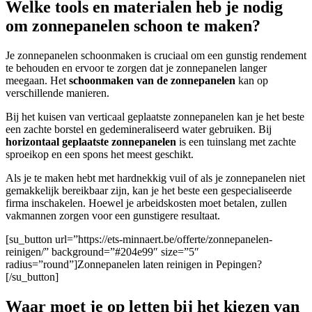
Welke tools en materialen heb je nodig
om zonnepanelen schoon te maken?
Je zonnepanelen schoonmaken is cruciaal om een gunstig rendement
te behouden en ervoor te zorgen dat je zonnepanelen langer
meegaan. Het
schoonmaken van de zonnepanelen
kan op
verschillende manieren.
Bij het kuisen van verticaal geplaatste zonnepanelen kan je het beste
een zachte borstel en gedemineraliseerd water gebruiken. Bij
horizontaal geplaatste zonnepanelen
is een tuinslang met zachte
sproeikop en een spons het meest geschikt.
A
ls je te maken hebt met hardnekkig vuil of als je zonnepanelen niet
gemakkelijk bereikbaar zijn, kan je het beste een gespecialiseerde
firma inschakelen. Hoewel je arbeidskosten moet betalen, zullen
vakmannen zorgen voor een gunstigere resultaat.
[su_button url=”https://ets-minnaert.be/offerte/zonnepanelen-
reinigen/” background=”#204e99″ size=”5″
radius=”round”]Zonnepanelen laten reinigen in Pepingen?
[/su_button]
Waar moet je op letten bij het kiezen van