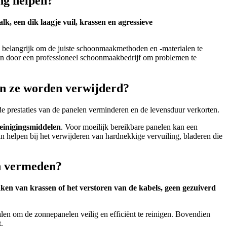
ng helpen?
k, een dik laagje vuil, krassen en agressieve
belangrijk om de juiste schoonmaakmethoden en -materialen te
ken door een professioneel schoonmaakbedrijf om problemen te
en ze worden verwijderd?
e prestaties van de panelen verminderen en de levensduur verkorten.
reinigingsmiddelen
. Voor moeilijk bereikbare panelen kan een
 helpen bij het verwijderen van hardnekkige vervuiling, bladeren die
en vermeden?
ken van krassen of het verstoren van de kabels, geen gezuiverd
alen om de zonnepanelen veilig en efficiënt te reinigen. Bovendien
.