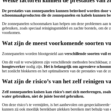
Welke factoren kunnen de prestaties van z
De prestaties van zonnepanelen kunnen beïnvloed worden door versc
schoonmaakproducten die de zonnepanelen en kabels kunnen be
De zonnepanelen schoonmaken kan helpen om deze problemen aan te p
gebruiken, zoals speciaal reinigingsmiddel en zachte borstels, om d
voorkomen.
Wat zijn de meest voorkomende soorten vu
Zonnepanelen worden blootgesteld aan
verschillende soorten vuil e
Om dit vuil te verwijderen zijn verschillende methoden beschikbaar, z
hoogtewerker
nodig zijn.
Het is belangrijk om agressieve schoon
het zonlicht blokkeren en het optimaliseren van de prestaties van de 
Wat zijn de risico’s van het zelf reinige
Zelf zonnepanelen kuisen kan risico’s met zich meebrengen, zoal
water gebruiken, niet de juiste borstel gebruiken.
Om deze risico’s te vermijden, is het aanbevolen om gespecialiseerde 
kunnen zij ook moeilijk bereikbare plekken bereiken met behulp van e