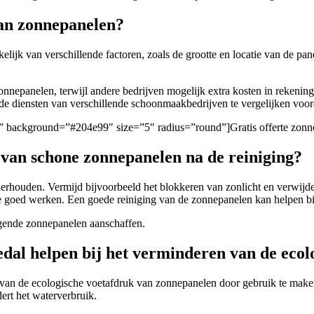
van zonnepanelen?
lijk van verschillende factoren, zoals de grootte en locatie van de pan
onnepanelen, terwijl andere bedrijven mogelijk extra kosten in rekenin
 de diensten van verschillende schoonmaakbedrijven te vergelijken voor
gen/” background=”#204e99″ size=”5″ radius=”round”]Gratis offerte zo
 van schone zonnepanelen na de reiniging?
rhouden. Vermijd bijvoorbeeld het blokkeren van zonlicht en verwijder
ze goed werken. Een goede reiniging van de zonnepanelen kan helpen bij
nigende zonnepanelen aanschaffen.
dal helpen bij het verminderen van de ecol
 van de ecologische voetafdruk van zonnepanelen door gebruik te make
ert het waterverbruik.