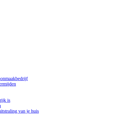
oonmaakbedrijf
ermijden
ijk is
n
tstraling van je huis