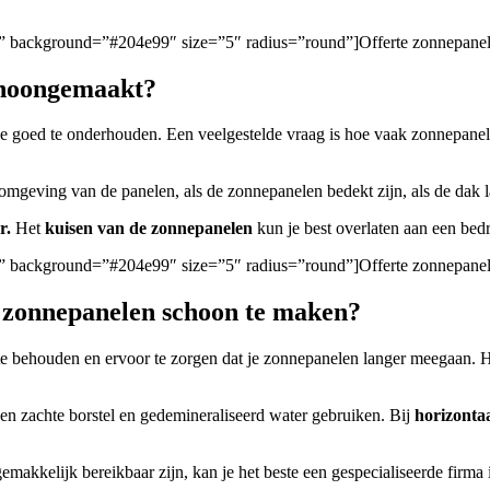
igen/” background=”#204e99″ size=”5″ radius=”round”]Offerte zonnepa
choongemaakt?
 ze goed te onderhouden. Een veelgestelde vraag is hoe vaak zonnepan
 omgeving van de panelen, als de zonnepanelen bedekt zijn, als de dak l
r.
Het
kuisen van de zonnepanelen
kun je best overlaten aan een bedri
gen/” background=”#204e99″ size=”5″ radius=”round”]Offerte zonnepane
m zonnepanelen schoon te maken?
e behouden en ervoor te zorgen dat je zonnepanelen langer meegaan. 
 een zachte borstel en gedemineraliseerd water gebruiken. Bij
horizonta
gemakkelijk bereikbaar zijn, kan je het beste een gespecialiseerde firm