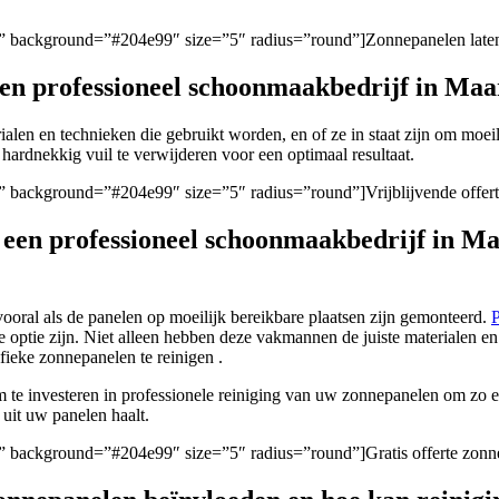
gen/” background=”#204e99″ size=”5″ radius=”round”]Zonnepanelen laten
 een professioneel schoonmaakbedrijf in Ma
rialen en technieken die gebruikt worden, en of ze in staat zijn om moeil
hardnekkig vuil te verwijderen voor een optimaal resultaat.
en/” background=”#204e99″ size=”5″ radius=”round”]Vrijblijvende offer
n een professioneel schoonmaakbedrijf in 
ooral als de panelen op moeilijk bereikbare plaatsen zijn gemonteerd.
P
 optie zijn. Niet alleen hebben deze vakmannen de juiste materialen e
fieke zonnepanelen te reinigen .
om te investeren in professionele reiniging van uw zonnepanelen om z
 uit uw panelen haalt.
en/” background=”#204e99″ size=”5″ radius=”round”]Gratis offerte zon