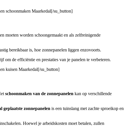
nelen schoonmaken Maarkedal[/su_button]
elen moeten worden schoongemaakt en als zelfreinigende
astig bereikbaar is, hoe zonnepanelen liggen enzovoorts.
jf om de efficiëntie en prestaties van je panelen te verbeteren.
len kuisen Maarkedal[/su_button]
Het
schoonmaken van de zonnepanelen
kan op verschillende
al geplaatste zonnepanelen
is een tuinslang met zachte sproeikop en
a inschakelen. Hoewel je arbeidskosten moet betalen, zullen