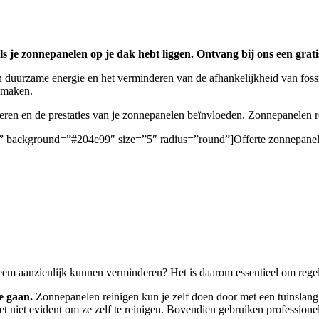
 je zonnepanelen op je dak hebt liggen. Ontvang bij ons een gratis
 duurzame energie en het verminderen van de afhankelijkheid van foss
e maken.
deren en de prestaties van je zonnepanelen beïnvloeden. Zonnepanelen
gen/” background=”#204e99″ size=”5″ radius=”round”]Offerte zonnepane
eem aanzienlijk kunnen verminderen? Het is daarom essentieel om regelm
e gaan.
Zonnepanelen reinigen kun je zelf doen door met een tuinslang b
et niet evident om ze zelf te reinigen. Bovendien gebruiken professio