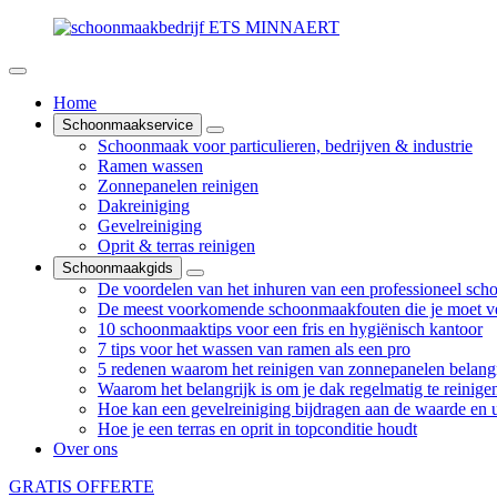
Home
Schoonmaakservice
Schoonmaak voor particulieren, bedrijven & industrie
Ramen wassen
Zonnepanelen reinigen
Dakreiniging
Gevelreiniging
Oprit & terras reinigen
Schoonmaakgids
De voordelen van het inhuren van een professioneel sch
De meest voorkomende schoonmaakfouten die je moet v
10 schoonmaaktips voor een fris en hygiënisch kantoor
7 tips voor het wassen van ramen als een pro
5 redenen waarom het reinigen van zonnepanelen belangr
Waarom het belangrijk is om je dak regelmatig te reinige
Hoe kan een gevelreiniging bijdragen aan de waarde en ui
Hoe je een terras en oprit in topconditie houdt
Over ons
GRATIS OFFERTE