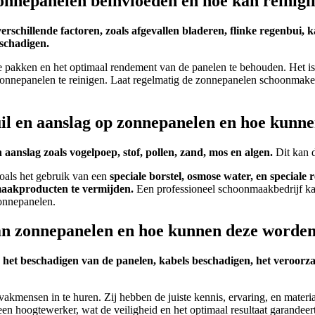
onnepanelen beïnvloeden en hoe kan reinigi
hillende factoren, zoals afgevallen bladeren, flinke regenbui, kal
schadigen.
akken en het optimaal rendement van de panelen te behouden. Het is 
e zonnepanelen te reinigen. Laat regelmatig de zonnepanelen schoonma
il en aanslag op zonnepanelen en hoe kunn
n aanslag zoals vogelpoep, stof, pollen, zand, mos en algen.
Dit kan d
oals het gebruik van een
speciale borstel, osmose water, en speciale 
maakproducten te vermijden.
Een professioneel schoonmaakbedrijf kan
zonnepanelen.
n van zonnepanelen en hoe kunnen deze word
s het beschadigen van de panelen, kabels beschadigen, het veroorza
vakmensen in te huren. Zij hebben de juiste kennis, ervaring, en materi
en hoogtewerker, wat de veiligheid en het optimaal resultaat garandeert