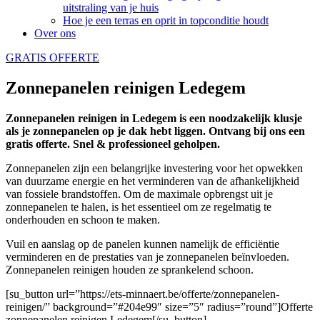
uitstraling van je huis
Hoe je een terras en oprit in topconditie houdt
Over ons
GRATIS OFFERTE
Zonnepanelen reinigen Ledegem
Zonnepanelen reinigen in Ledegem is een noodzakelijk klusje
als je zonnepanelen op je dak hebt liggen. Ontvang bij ons een
gratis offerte. Snel & professioneel geholpen.
Zonnepanelen zijn een belangrijke investering voor het opwekken
van duurzame energie en het verminderen van de afhankelijkheid
van fossiele brandstoffen. Om de maximale opbrengst uit je
zonnepanelen te halen, is het essentieel om ze regelmatig te
onderhouden en schoon te maken.
Vuil en aanslag op de panelen kunnen namelijk de efficiëntie
verminderen en de prestaties van je zonnepanelen beïnvloeden.
Zonnepanelen reinigen houden ze sprankelend schoon.
[su_button url=”https://ets-minnaert.be/offerte/zonnepanelen-
reinigen/” background=”#204e99″ size=”5″ radius=”round”]Offerte
zonnepanelen reinigen Ledegem[/su_button]