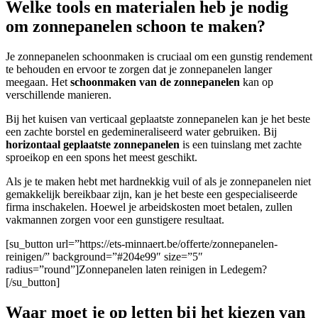
Welke tools en materialen heb je nodig
om zonnepanelen schoon te maken?
Je zonnepanelen schoonmaken is cruciaal om een gunstig rendement
te behouden en ervoor te zorgen dat je zonnepanelen langer
meegaan. Het
schoonmaken van de zonnepanelen
kan op
verschillende manieren.
Bij het kuisen van verticaal geplaatste zonnepanelen kan je het beste
een zachte borstel en gedemineraliseerd water gebruiken. Bij
horizontaal geplaatste zonnepanelen
is een tuinslang met zachte
sproeikop en een spons het meest geschikt.
A
ls je te maken hebt met hardnekkig vuil of als je zonnepanelen niet
gemakkelijk bereikbaar zijn, kan je het beste een gespecialiseerde
firma inschakelen. Hoewel je arbeidskosten moet betalen, zullen
vakmannen zorgen voor een gunstigere resultaat.
[su_button url=”https://ets-minnaert.be/offerte/zonnepanelen-
reinigen/” background=”#204e99″ size=”5″
radius=”round”]Zonnepanelen laten reinigen in Ledegem?
[/su_button]
Waar moet je op letten bij het kiezen van