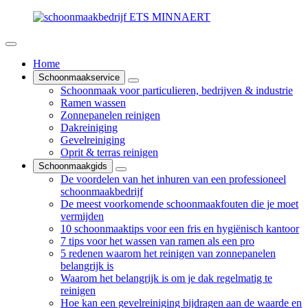
Home
Schoonmaakservice
Schoonmaak voor particulieren, bedrijven & industrie
Ramen wassen
Zonnepanelen reinigen
Dakreiniging
Gevelreiniging
Oprit & terras reinigen
Schoonmaakgids
De voordelen van het inhuren van een professioneel
schoonmaakbedrijf
De meest voorkomende schoonmaakfouten die je moet
vermijden
10 schoonmaaktips voor een fris en hygiënisch kantoor
7 tips voor het wassen van ramen als een pro
5 redenen waarom het reinigen van zonnepanelen
belangrijk is
Waarom het belangrijk is om je dak regelmatig te
reinigen
Hoe kan een gevelreiniging bijdragen aan de waarde en