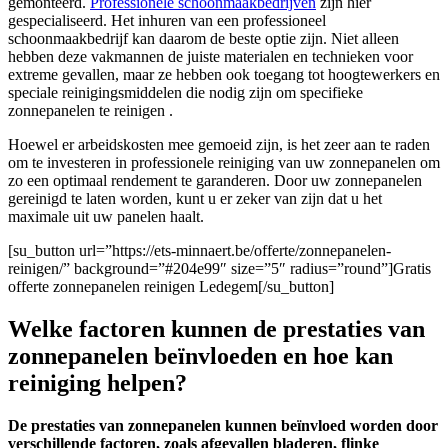
gemonteerd.
Professionele schoonmaakbedrijven
zijn hier
gespecialiseerd. Het inhuren van een professioneel
schoonmaakbedrijf kan daarom de beste optie zijn. Niet alleen
hebben deze vakmannen de juiste materialen en technieken voor
extreme gevallen, maar ze hebben ook toegang tot hoogtewerkers en
speciale reinigingsmiddelen die nodig zijn om specifieke
zonnepanelen te reinigen .
Hoewel er arbeidskosten mee gemoeid zijn, is het zeer aan te raden
om te investeren in professionele reiniging van uw zonnepanelen om
zo een optimaal rendement te garanderen. Door uw zonnepanelen
gereinigd te laten worden, kunt u er zeker van zijn dat u het
maximale uit uw panelen haalt.
[su_button url=”https://ets-minnaert.be/offerte/zonnepanelen-
reinigen/” background=”#204e99″ size=”5″ radius=”round”]Gratis
offerte zonnepanelen reinigen Ledegem[/su_button]
Welke factoren kunnen de prestaties van
zonnepanelen beïnvloeden en hoe kan
reiniging helpen?
De prestaties van zonnepanelen kunnen beïnvloed worden door
verschillende factoren, zoals afgevallen bladeren, flinke