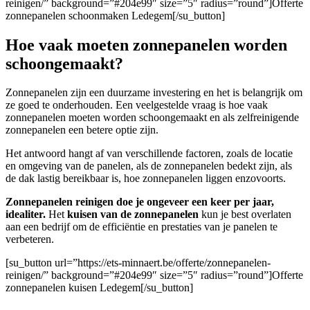
reinigen/” background=”#204e99″ size=”5″ radius=”round”]Offerte
zonnepanelen schoonmaken Ledegem[/su_button]
Hoe vaak moeten zonnepanelen worden
schoongemaakt?
Zonnepanelen zijn een duurzame investering en het is belangrijk om
ze goed te onderhouden. Een veelgestelde vraag is hoe vaak
zonnepanelen moeten worden schoongemaakt en als zelfreinigende
zonnepanelen een betere optie zijn.
Het antwoord hangt af van verschillende factoren, zoals de locatie
en omgeving van de panelen, als de zonnepanelen bedekt zijn, als
de dak lastig bereikbaar is, hoe zonnepanelen liggen enzovoorts.
Zonnepanelen reinigen doe je ongeveer een keer per jaar,
idealiter.
Het
kuisen van de zonnepanelen
kun je best overlaten
aan een bedrijf om de efficiëntie en prestaties van je panelen te
verbeteren.
[su_button url=”https://ets-minnaert.be/offerte/zonnepanelen-
reinigen/” background=”#204e99″ size=”5″ radius=”round”]Offerte
zonnepanelen kuisen Ledegem[/su_button]