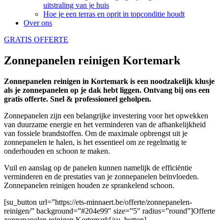
uitstraling van je huis
Hoe je een terras en oprit in topconditie houdt
Over ons
GRATIS OFFERTE
Zonnepanelen reinigen Kortemark
Zonnepanelen reinigen in Kortemark is een noodzakelijk klusje
als je zonnepanelen op je dak hebt liggen. Ontvang bij ons een
gratis offerte. Snel & professioneel geholpen.
Zonnepanelen zijn een belangrijke investering voor het opwekken
van duurzame energie en het verminderen van de afhankelijkheid
van fossiele brandstoffen. Om de maximale opbrengst uit je
zonnepanelen te halen, is het essentieel om ze regelmatig te
onderhouden en schoon te maken.
Vuil en aanslag op de panelen kunnen namelijk de efficiëntie
verminderen en de prestaties van je zonnepanelen beïnvloeden.
Zonnepanelen reinigen houden ze sprankelend schoon.
[su_button url=”https://ets-minnaert.be/offerte/zonnepanelen-
reinigen/” background=”#204e99″ size=”5″ radius=”round”]Offerte
zonnepanelen reinigen Kortemark[/su_button]