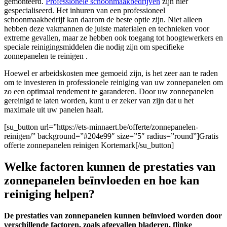
gemonteerd.
Professionele schoonmaakbedrijven
zijn hier
gespecialiseerd. Het inhuren van een professioneel
schoonmaakbedrijf kan daarom de beste optie zijn. Niet alleen
hebben deze vakmannen de juiste materialen en technieken voor
extreme gevallen, maar ze hebben ook toegang tot hoogtewerkers en
speciale reinigingsmiddelen die nodig zijn om specifieke
zonnepanelen te reinigen .
Hoewel er arbeidskosten mee gemoeid zijn, is het zeer aan te raden
om te investeren in professionele reiniging van uw zonnepanelen om
zo een optimaal rendement te garanderen. Door uw zonnepanelen
gereinigd te laten worden, kunt u er zeker van zijn dat u het
maximale uit uw panelen haalt.
[su_button url=”https://ets-minnaert.be/offerte/zonnepanelen-
reinigen/” background=”#204e99″ size=”5″ radius=”round”]Gratis
offerte zonnepanelen reinigen Kortemark[/su_button]
Welke factoren kunnen de prestaties van
zonnepanelen beïnvloeden en hoe kan
reiniging helpen?
De prestaties van zonnepanelen kunnen beïnvloed worden door
verschillende factoren, zoals afgevallen bladeren, flinke