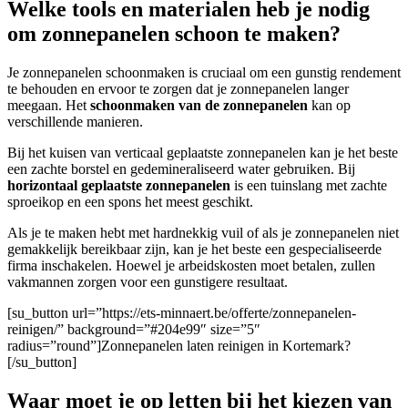
Welke tools en materialen heb je nodig
om zonnepanelen schoon te maken?
Je zonnepanelen schoonmaken is cruciaal om een gunstig rendement
te behouden en ervoor te zorgen dat je zonnepanelen langer
meegaan. Het
schoonmaken van de zonnepanelen
kan op
verschillende manieren.
Bij het kuisen van verticaal geplaatste zonnepanelen kan je het beste
een zachte borstel en gedemineraliseerd water gebruiken. Bij
horizontaal geplaatste zonnepanelen
is een tuinslang met zachte
sproeikop en een spons het meest geschikt.
A
ls je te maken hebt met hardnekkig vuil of als je zonnepanelen niet
gemakkelijk bereikbaar zijn, kan je het beste een gespecialiseerde
firma inschakelen. Hoewel je arbeidskosten moet betalen, zullen
vakmannen zorgen voor een gunstigere resultaat.
[su_button url=”https://ets-minnaert.be/offerte/zonnepanelen-
reinigen/” background=”#204e99″ size=”5″
radius=”round”]Zonnepanelen laten reinigen in Kortemark?
[/su_button]
Waar moet je op letten bij het kiezen van