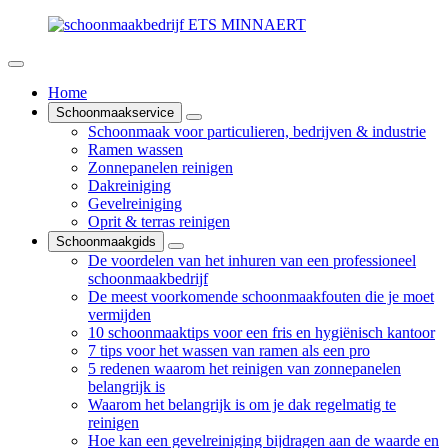
Home
Schoonmaakservice
Schoonmaak voor particulieren, bedrijven & industrie
Ramen wassen
Zonnepanelen reinigen
Dakreiniging
Gevelreiniging
Oprit & terras reinigen
Schoonmaakgids
De voordelen van het inhuren van een professioneel
schoonmaakbedrijf
De meest voorkomende schoonmaakfouten die je moet
vermijden
10 schoonmaaktips voor een fris en hygiënisch kantoor
7 tips voor het wassen van ramen als een pro
5 redenen waarom het reinigen van zonnepanelen
belangrijk is
Waarom het belangrijk is om je dak regelmatig te
reinigen
Hoe kan een gevelreiniging bijdragen aan de waarde en