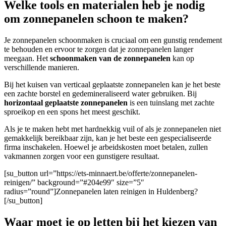
Welke tools en materialen heb je nodig
om zonnepanelen schoon te maken?
Je zonnepanelen schoonmaken is cruciaal om een gunstig rendement
te behouden en ervoor te zorgen dat je zonnepanelen langer
meegaan. Het
schoonmaken van de zonnepanelen
kan op
verschillende manieren.
Bij het kuisen van verticaal geplaatste zonnepanelen kan je het beste
een zachte borstel en gedemineraliseerd water gebruiken. Bij
horizontaal geplaatste zonnepanelen
is een tuinslang met zachte
sproeikop en een spons het meest geschikt.
A
ls je te maken hebt met hardnekkig vuil of als je zonnepanelen niet
gemakkelijk bereikbaar zijn, kan je het beste een gespecialiseerde
firma inschakelen. Hoewel je arbeidskosten moet betalen, zullen
vakmannen zorgen voor een gunstigere resultaat.
[su_button url=”https://ets-minnaert.be/offerte/zonnepanelen-
reinigen/” background=”#204e99″ size=”5″
radius=”round”]Zonnepanelen laten reinigen in Huldenberg?
[/su_button]
Waar moet je op letten bij het kiezen van