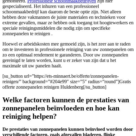
gemonteerd.
Professionele schoonmaakbedrijven
zijn hier
gespecialiseerd. Het inhuren van een professioneel
schoonmaakbedrijf kan daarom de beste optie zijn. Niet alleen
hebben deze vakmannen de juiste materialen en technieken voor
extreme gevallen, maar ze hebben ook toegang tot hoogtewerkers en
speciale reinigingsmiddelen die nodig zijn om specifieke
zonnepanelen te reinigen .
Hoewel er arbeidskosten mee gemoeid zijn, is het zeer aan te raden
om te investeren in professionele reiniging van uw zonnepanelen om
zo een optimaal rendement te garanderen. Door uw zonnepanelen
gereinigd te laten worden, kunt u er zeker van zijn dat u het
maximale uit uw panelen haalt.
[su_button url=”https://ets-minnaert.be/offerte/zonnepanelen-
reinigen/” background=”#204e99″ size=”5″ radius=”round”]Gratis
offerte zonnepanelen reinigen Huldenberg[/su_button]
Welke factoren kunnen de prestaties van
zonnepanelen beïnvloeden en hoe kan
reiniging helpen?
De prestaties van zonnepanelen kunnen beïnvloed worden door
verschillende factoren, zoals afgevallen bladeren, flinke