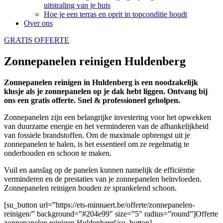
uitstraling van je huis
Hoe je een terras en oprit in topconditie houdt
Over ons
GRATIS OFFERTE
Zonnepanelen reinigen Huldenberg
Zonnepanelen reinigen in Huldenberg is een noodzakelijk
klusje als je zonnepanelen op je dak hebt liggen. Ontvang bij
ons een gratis offerte. Snel & professioneel geholpen.
Zonnepanelen zijn een belangrijke investering voor het opwekken
van duurzame energie en het verminderen van de afhankelijkheid
van fossiele brandstoffen. Om de maximale opbrengst uit je
zonnepanelen te halen, is het essentieel om ze regelmatig te
onderhouden en schoon te maken.
Vuil en aanslag op de panelen kunnen namelijk de efficiëntie
verminderen en de prestaties van je zonnepanelen beïnvloeden.
Zonnepanelen reinigen houden ze sprankelend schoon.
[su_button url=”https://ets-minnaert.be/offerte/zonnepanelen-
reinigen/” background=”#204e99″ size=”5″ radius=”round”]Offerte
zonnepanelen reinigen Huldenberg[/su_button]