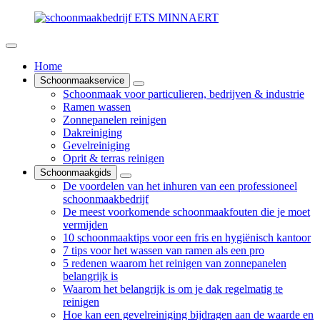
Home
Schoonmaakservice
Schoonmaak voor particulieren, bedrijven & industrie
Ramen wassen
Zonnepanelen reinigen
Dakreiniging
Gevelreiniging
Oprit & terras reinigen
Schoonmaakgids
De voordelen van het inhuren van een professioneel
schoonmaakbedrijf
De meest voorkomende schoonmaakfouten die je moet
vermijden
10 schoonmaaktips voor een fris en hygiënisch kantoor
7 tips voor het wassen van ramen als een pro
5 redenen waarom het reinigen van zonnepanelen
belangrijk is
Waarom het belangrijk is om je dak regelmatig te
reinigen
Hoe kan een gevelreiniging bijdragen aan de waarde en