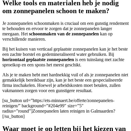
Welke tools en materialen heb je nodig
om zonnepanelen schoon te maken?
Je zonnepanelen schoonmaken is cruciaal om een gunstig rendement
te behouden en ervoor te zorgen dat je zonnepanelen langer
meegaan. Het
schoonmaken van de zonnepanelen
kan op
verschillende manieren.
Bij het kuisen van verticaal geplaatste zonnepanelen kan je het beste
een zachte borstel en gedemineraliseerd water gebruiken. Bij
horizontaal geplaatste zonnepanelen
is een tuinslang met zachte
sproeikop en een spons het meest geschikt.
A
ls je te maken hebt met hardnekkig vuil of als je zonnepanelen niet
gemakkelijk bereikbaar zijn, kan je het beste een gespecialiseerde
firma inschakelen. Hoewel je arbeidskosten moet betalen, zullen
vakmannen zorgen voor een gunstigere resultaat.
[su_button url=”https://ets-minnaert.be/offerte/zonnepanelen-
reinigen/” background=”#204e99″ size=”5″
radius=”round”]Zonnepanelen laten reinigen in Galmaarden?
[/su_button]
Waar moet je op letten bij het kiezen van