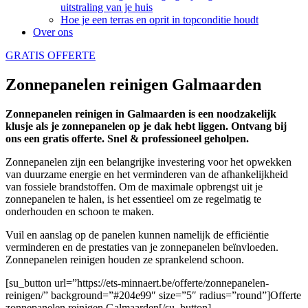
uitstraling van je huis
Hoe je een terras en oprit in topconditie houdt
Over ons
GRATIS OFFERTE
Zonnepanelen reinigen Galmaarden
Zonnepanelen reinigen in Galmaarden is een noodzakelijk
klusje als je zonnepanelen op je dak hebt liggen. Ontvang bij
ons een gratis offerte. Snel & professioneel geholpen.
Zonnepanelen zijn een belangrijke investering voor het opwekken
van duurzame energie en het verminderen van de afhankelijkheid
van fossiele brandstoffen. Om de maximale opbrengst uit je
zonnepanelen te halen, is het essentieel om ze regelmatig te
onderhouden en schoon te maken.
Vuil en aanslag op de panelen kunnen namelijk de efficiëntie
verminderen en de prestaties van je zonnepanelen beïnvloeden.
Zonnepanelen reinigen houden ze sprankelend schoon.
[su_button url=”https://ets-minnaert.be/offerte/zonnepanelen-
reinigen/” background=”#204e99″ size=”5″ radius=”round”]Offerte
zonnepanelen reinigen Galmaarden[/su_button]