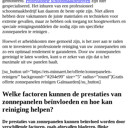
gemonteerd.
Professionele schoonmaakbedrijven
zijn hier
gespecialiseerd. Het inhuren van een professioneel
schoonmaakbedrijf kan daarom de beste optie zijn. Niet alleen
hebben deze vakmannen de juiste materialen en technieken voor
extreme gevallen, maar ze hebben ook toegang tot hoogtewerkers en
speciale reinigingsmiddelen die nodig zijn om specifieke
zonnepanelen te reinigen .
Hoewel er arbeidskosten mee gemoeid zijn, is het zeer aan te raden
om te investeren in professionele reiniging van uw zonnepanelen om
zo een optimaal rendement te garanderen. Door uw zonnepanelen
gereinigd te laten worden, kunt u er zeker van zijn dat u het
maximale uit uw panelen haalt.
[su_button url=”https://ets-minnaert.be/offerte/zonnepanelen-
reinigen/” background=”#204e99″ size=”5″ radius=”round”]Gratis
offerte zonnepanelen reinigen Galmaarden[/su_button]
Welke factoren kunnen de prestaties van
zonnepanelen beïnvloeden en hoe kan
reiniging helpen?
De prestaties van zonnepanelen kunnen beïnvloed worden door
verschillende factoren, zoals afgevallen bladeren, flinke