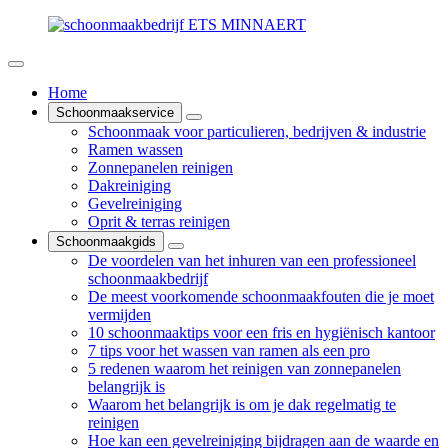
Home
Schoonmaakservice
Schoonmaak voor particulieren, bedrijven & industrie
Ramen wassen
Zonnepanelen reinigen
Dakreiniging
Gevelreiniging
Oprit & terras reinigen
Schoonmaakgids
De voordelen van het inhuren van een professioneel
schoonmaakbedrijf
De meest voorkomende schoonmaakfouten die je moet
vermijden
10 schoonmaaktips voor een fris en hygiënisch kantoor
7 tips voor het wassen van ramen als een pro
5 redenen waarom het reinigen van zonnepanelen
belangrijk is
Waarom het belangrijk is om je dak regelmatig te
reinigen
Hoe kan een gevelreiniging bijdragen aan de waarde en