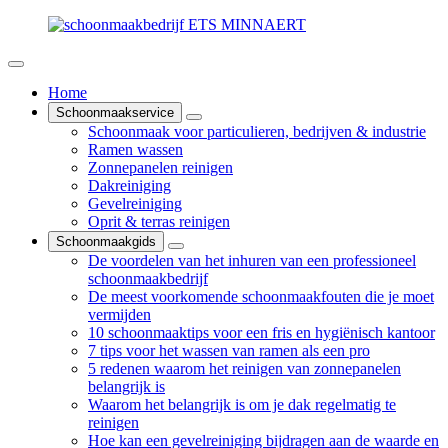
Home
Schoonmaakservice
Schoonmaak voor particulieren, bedrijven & industrie
Ramen wassen
Zonnepanelen reinigen
Dakreiniging
Gevelreiniging
Oprit & terras reinigen
Schoonmaakgids
De voordelen van het inhuren van een professioneel
schoonmaakbedrijf
De meest voorkomende schoonmaakfouten die je moet
vermijden
10 schoonmaaktips voor een fris en hygiënisch kantoor
7 tips voor het wassen van ramen als een pro
5 redenen waarom het reinigen van zonnepanelen
belangrijk is
Waarom het belangrijk is om je dak regelmatig te
reinigen
Hoe kan een gevelreiniging bijdragen aan de waarde en