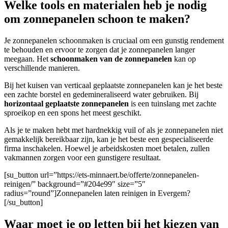
Welke tools en materialen heb je nodig
om zonnepanelen schoon te maken?
Je zonnepanelen schoonmaken is cruciaal om een gunstig rendement
te behouden en ervoor te zorgen dat je zonnepanelen langer
meegaan. Het
schoonmaken van de zonnepanelen
kan op
verschillende manieren.
Bij het kuisen van verticaal geplaatste zonnepanelen kan je het beste
een zachte borstel en gedemineraliseerd water gebruiken. Bij
horizontaal geplaatste zonnepanelen
is een tuinslang met zachte
sproeikop en een spons het meest geschikt.
A
ls je te maken hebt met hardnekkig vuil of als je zonnepanelen niet
gemakkelijk bereikbaar zijn, kan je het beste een gespecialiseerde
firma inschakelen. Hoewel je arbeidskosten moet betalen, zullen
vakmannen zorgen voor een gunstigere resultaat.
[su_button url=”https://ets-minnaert.be/offerte/zonnepanelen-
reinigen/” background=”#204e99″ size=”5″
radius=”round”]Zonnepanelen laten reinigen in Evergem?
[/su_button]
Waar moet je op letten bij het kiezen van