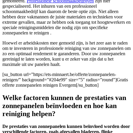
gemonteerd.
Professionele schoonmaakbedrijven
zijn hier
gespecialiseerd. Het inhuren van een professioneel
schoonmaakbedrijf kan daarom de beste optie zijn. Niet alleen
hebben deze vakmannen de juiste materialen en technieken voor
extreme gevallen, maar ze hebben ook toegang tot hoogtewerkers en
speciale reinigingsmiddelen die nodig zijn om specifieke
zonnepanelen te reinigen .
Hoewel er arbeidskosten mee gemoeid zijn, is het zeer aan te raden
om te investeren in professionele reiniging van uw zonnepanelen om
zo een optimaal rendement te garanderen. Door uw zonnepanelen
gereinigd te laten worden, kunt u er zeker van zijn dat u het
maximale uit uw panelen haalt.
[su_button url=”https://ets-minnaert.be/offerte/zonnepanelen-
reinigen/” background=”#204e99″ size=”5″ radius=”round”]Gratis
offerte zonnepanelen reinigen Evergem[/su_button]
Welke factoren kunnen de prestaties van
zonnepanelen beïnvloeden en hoe kan
reiniging helpen?
De prestaties van zonnepanelen kunnen beïnvloed worden door
verschillende factoren, zoals afgevallen bladeren, flinke