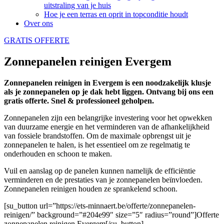
uitstraling van je huis
Hoe je een terras en oprit in topconditie houdt
Over ons
GRATIS OFFERTE
Zonnepanelen reinigen Evergem
Zonnepanelen reinigen in Evergem is een noodzakelijk klusje
als je zonnepanelen op je dak hebt liggen. Ontvang bij ons een
gratis offerte. Snel & professioneel geholpen.
Zonnepanelen zijn een belangrijke investering voor het opwekken
van duurzame energie en het verminderen van de afhankelijkheid
van fossiele brandstoffen. Om de maximale opbrengst uit je
zonnepanelen te halen, is het essentieel om ze regelmatig te
onderhouden en schoon te maken.
Vuil en aanslag op de panelen kunnen namelijk de efficiëntie
verminderen en de prestaties van je zonnepanelen beïnvloeden.
Zonnepanelen reinigen houden ze sprankelend schoon.
[su_button url=”https://ets-minnaert.be/offerte/zonnepanelen-
reinigen/” background=”#204e99″ size=”5″ radius=”round”]Offerte
zonnepanelen reinigen Evergem[/su_button]