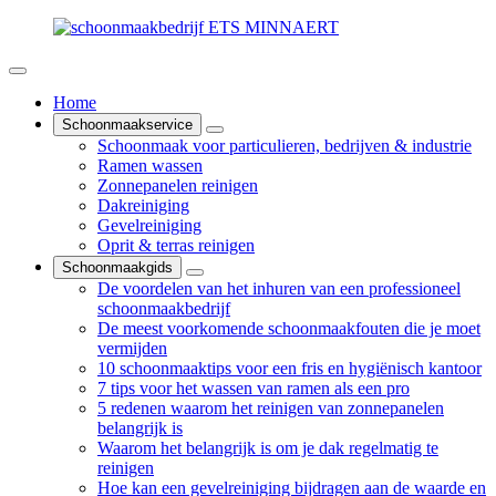
Home
Schoonmaakservice
Schoonmaak voor particulieren, bedrijven & industrie
Ramen wassen
Zonnepanelen reinigen
Dakreiniging
Gevelreiniging
Oprit & terras reinigen
Schoonmaakgids
De voordelen van het inhuren van een professioneel
schoonmaakbedrijf
De meest voorkomende schoonmaakfouten die je moet
vermijden
10 schoonmaaktips voor een fris en hygiënisch kantoor
7 tips voor het wassen van ramen als een pro
5 redenen waarom het reinigen van zonnepanelen
belangrijk is
Waarom het belangrijk is om je dak regelmatig te
reinigen
Hoe kan een gevelreiniging bijdragen aan de waarde en