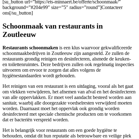
[su_button url=”https://ets-minnaert.be/offerte/schoonmaak/”
background=”#204e99″ size=”5″ radius=”round”]Contacteer
ons[/su_button]
Schoonmaak van restaurants in
Zoutleeuw
Restaurants schoonmaken
is een klus waarvoor gekwalificeerde
schoonmaakbedrijven in Zoutleeuw zijn aangesteld. Ze zullen de
restaurants grondig reinigen en desinfecteren, alsmede de keuken-
en toilettenruimtes. Deze bedrijven zullen ook regelmatig inspecties
uitvoeren om ervoor te zorgen dat alles volgens de
hygiënestandaarden wordt gehouden.
Het reinigen van een restaurant is een uitdaging, vooral als het gaat
om vlekken verwijderen, het afnemen van afval en het desinfecteren
van alle oppervlakken. Er moet veel aandacht besteed worden aan
sanitair, waarbij alle doorgezakte voedselresten verwijderd moeten
worden. Daarnaast moet het oppervlak ook grondig worden
desinfecteerd met speciale chemische producten om te voorkomen
dat er bacteriën verspreid worden.
Het is belangrijk voor restaurants om een goede hygiëne te
behouden, omdat dit hun reputatie als betrouwbare en veilige plek