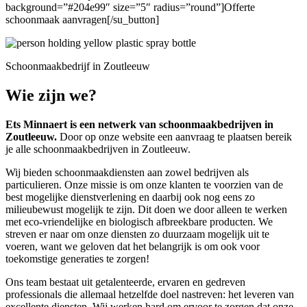
background=”#204e99″ size=”5″ radius=”round”]Offerte
schoonmaak aanvragen[/su_button]
Schoonmaakbedrijf in Zoutleeuw
Wie zijn we?
Ets Minnaert is een netwerk van schoonmaakbedrijven in
Zoutleeuw.
Door op onze website een aanvraag te plaatsen bereik
je alle schoonmaakbedrijven in Zoutleeuw.
Wij bieden schoonmaakdiensten aan zowel bedrijven als
particulieren. Onze missie is om onze klanten te voorzien van de
best mogelijke dienstverlening en daarbij ook nog eens zo
milieubewust mogelijk te zijn. Dit doen we door alleen te werken
met eco-vriendelijke en biologisch afbreekbare producten. We
streven er naar om onze diensten zo duurzaam mogelijk uit te
voeren, want we geloven dat het belangrijk is om ook voor
toekomstige generaties te zorgen!
Ons team bestaat uit getalenteerde, ervaren en gedreven
professionals die allemaal hetzelfde doel nastreven: het leveren van
excellente diensten. Wij werken hard om ervoor te zorgen dat onze