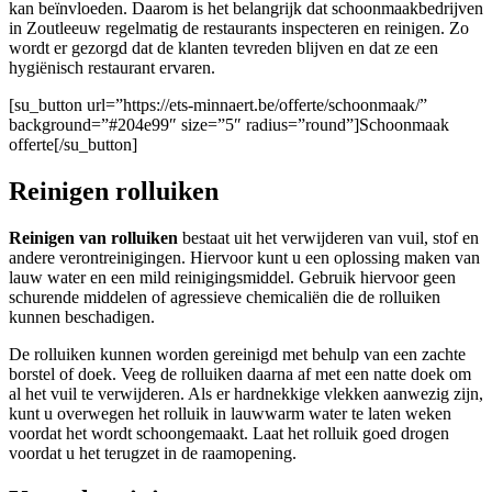
kan beïnvloeden. Daarom is het belangrijk dat schoonmaakbedrijven
in Zoutleeuw regelmatig de restaurants inspecteren en reinigen. Zo
wordt er gezorgd dat de klanten tevreden blijven en dat ze een
hygiënisch restaurant ervaren.
[su_button url=”https://ets-minnaert.be/offerte/schoonmaak/”
background=”#204e99″ size=”5″ radius=”round”]Schoonmaak
offerte[/su_button]
Reinigen rolluiken
Reinigen van rolluiken
bestaat uit het verwijderen van vuil, stof en
andere verontreinigingen. Hiervoor kunt u een oplossing maken van
lauw water en een mild reinigingsmiddel. Gebruik hiervoor geen
schurende middelen of agressieve chemicaliën die de rolluiken
kunnen beschadigen.
De rolluiken kunnen worden gereinigd met behulp van een zachte
borstel of doek. Veeg de rolluiken daarna af met een natte doek om
al het vuil te verwijderen. Als er hardnekkige vlekken aanwezig zijn,
kunt u overwegen het rolluik in lauwwarm water te laten weken
voordat het wordt schoongemaakt. Laat het rolluik goed drogen
voordat u het terugzet in de raamopening.