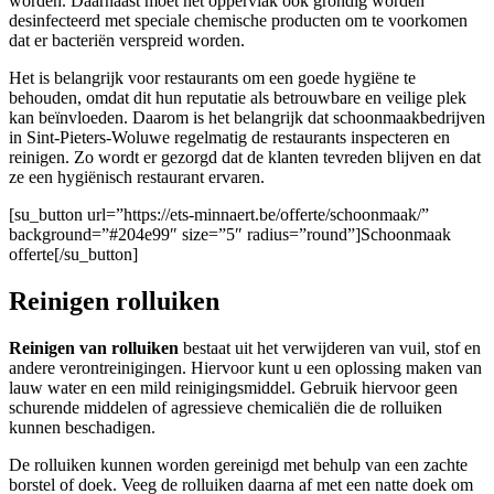
worden. Daarnaast moet het oppervlak ook grondig worden
desinfecteerd met speciale chemische producten om te voorkomen
dat er bacteriën verspreid worden.
Het is belangrijk voor restaurants om een goede hygiëne te
behouden, omdat dit hun reputatie als betrouwbare en veilige plek
kan beïnvloeden. Daarom is het belangrijk dat schoonmaakbedrijven
in Sint-Pieters-Woluwe regelmatig de restaurants inspecteren en
reinigen. Zo wordt er gezorgd dat de klanten tevreden blijven en dat
ze een hygiënisch restaurant ervaren.
[su_button url=”https://ets-minnaert.be/offerte/schoonmaak/”
background=”#204e99″ size=”5″ radius=”round”]Schoonmaak
offerte[/su_button]
Reinigen rolluiken
Reinigen van rolluiken
bestaat uit het verwijderen van vuil, stof en
andere verontreinigingen. Hiervoor kunt u een oplossing maken van
lauw water en een mild reinigingsmiddel. Gebruik hiervoor geen
schurende middelen of agressieve chemicaliën die de rolluiken
kunnen beschadigen.
De rolluiken kunnen worden gereinigd met behulp van een zachte
borstel of doek. Veeg de rolluiken daarna af met een natte doek om