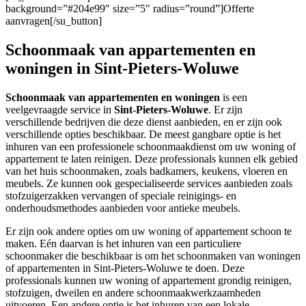
background=”#204e99″ size=”5″ radius=”round”]Offerte
aanvragen[/su_button]
Schoonmaak van appartementen en
woningen in Sint-Pieters-Woluwe
Schoonmaak van appartementen en woningen
is een
veelgevraagde service in
Sint-Pieters-Woluwe
. Er zijn
verschillende bedrijven die deze dienst aanbieden, en er zijn ook
verschillende opties beschikbaar. De meest gangbare optie is het
inhuren van een professionele schoonmaakdienst om uw woning of
appartement te laten reinigen. Deze professionals kunnen elk gebied
van het huis schoonmaken, zoals badkamers, keukens, vloeren en
meubels. Ze kunnen ook gespecialiseerde services aanbieden zoals
stofzuigerzakken vervangen of speciale reinigings- en
onderhoudsmethodes aanbieden voor antieke meubels.
Er zijn ook andere opties om uw woning of appartement schoon te
maken. Eén daarvan is het inhuren van een particuliere
schoonmaker die beschikbaar is om het schoonmaken van woningen
of appartementen in Sint-Pieters-Woluwe te doen. Deze
professionals kunnen uw woning of appartement grondig reinigen,
stofzuigen, dweilen en andere schoonmaakwerkzaamheden
uitvoeren. Een andere optie is het inhuren van een lokale