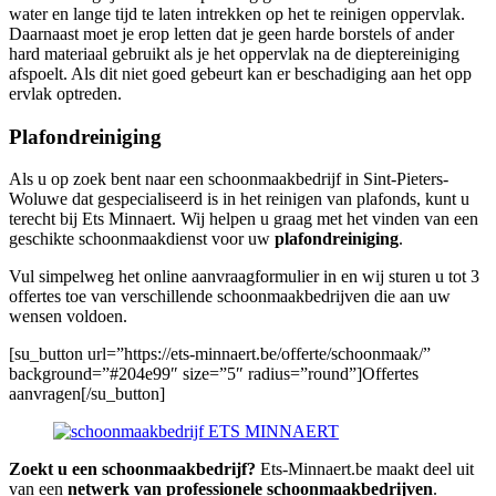
water en lange tijd te laten intrekken op het te reinigen oppervlak.
Daarnaast moet je erop letten dat je geen harde borstels of ander
hard materiaal gebruikt als je het oppervlak na de dieptereiniging
afspoelt. Als dit niet goed gebeurt kan er beschadiging aan het opp
ervlak optreden.
Plafondreiniging
Als u op zoek bent naar een schoonmaakbedrijf in Sint-Pieters-
Woluwe dat gespecialiseerd is in het reinigen van plafonds, kunt u
terecht bij Ets Minnaert. Wij helpen u graag met het vinden van een
geschikte schoonmaakdienst voor uw
plafondreiniging
.
Vul simpelweg het online aanvraagformulier in en wij sturen u tot 3
offertes toe van verschillende schoonmaakbedrijven die aan uw
wensen voldoen.
[su_button url=”https://ets-minnaert.be/offerte/schoonmaak/”
background=”#204e99″ size=”5″ radius=”round”]Offertes
aanvragen[/su_button]
Zoekt u een schoonmaakbedrijf?
Ets-Minnaert.be maakt deel uit
van een
netwerk van professionele schoonmaakbedrijven
.