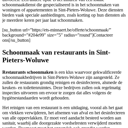
schoonmaakdienst die gespecialiseerd is in het schoonmaken van
woningen of appartementen in Sint-Pieters-Woluwe. Deze diensten
bieden vaak speciale aanbiedingen, zoals korting op hun diensten als
je meerdere keren per jaar laat schoonmaken.
[su_button url=”https://ets-minnaert.be/offerte/schoonmaak/”
background=”#204e99″ size=”5″ radius=”round”]Contacteer
ons[/su_button]
Schoonmaak van restaurants in Sint-
Pieters-Woluwe
Restaurants schoonmaken
is een klus waarvoor gekwalificeerde
schoonmaakbedrijven in Sint-Pieters-Woluwe zijn aangesteld. Ze
zullen de restaurants grondig reinigen en desinfecteren, alsmede de
keuken- en toilettenruimtes. Deze bedrijven zullen ook regelmatig
inspecties uitvoeren om ervoor te zorgen dat alles volgens de
hygiënestandaarden wordt gehouden.
Het reinigen van een restaurant is een uitdaging, vooral als het gaat
om vlekken verwijderen, het afnemen van afval en het desinfecteren
van alle oppervlakken. Er moet veel aandacht besteed worden aan
sanitair, waarbij alle doorgezakte voedselresten verwijderd moeten