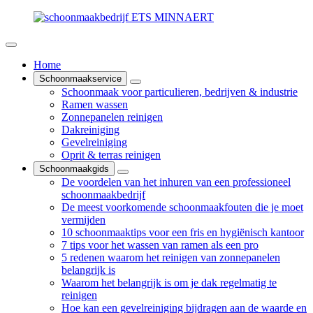
Home
Schoonmaakservice
Schoonmaak voor particulieren, bedrijven & industrie
Ramen wassen
Zonnepanelen reinigen
Dakreiniging
Gevelreiniging
Oprit & terras reinigen
Schoonmaakgids
De voordelen van het inhuren van een professioneel
schoonmaakbedrijf
De meest voorkomende schoonmaakfouten die je moet
vermijden
10 schoonmaaktips voor een fris en hygiënisch kantoor
7 tips voor het wassen van ramen als een pro
5 redenen waarom het reinigen van zonnepanelen
belangrijk is
Waarom het belangrijk is om je dak regelmatig te
reinigen
Hoe kan een gevelreiniging bijdragen aan de waarde en