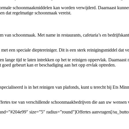
normale schoonmaakmiddelen kan worden verwijderd. Daarnaast kunnen be
en dat regelmatige schoonmaak vereist.
rm van schoonmaak. Met name in restaurants, cafetaria’s en bedrijfskant
et een speciale dieptereiniger. Dit is een sterk reinigingsmiddel dat 
ange tijd te laten intrekken op het te reinigen oppervlak. Daarnaast mo
iet goed gebeurt kan er beschadiging aan het opp ervlak optreden.
pecialiseerd is in het reinigen van plafonds, kunt u terecht bij Ets Min
 offertes toe van verschillende schoonmaakbedrijven die aan uw wensen 
round=”#204e99″ size=”5″ radius=”round”]Offertes aanvragen[/su_butto