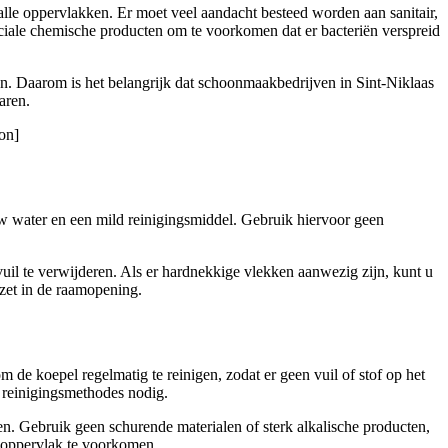
 alle oppervlakken. Er moet veel aandacht besteed worden aan sanitair,
iale chemische producten om te voorkomen dat er bacteriën verspreid
en. Daarom is het belangrijk dat schoonmaakbedrijven in Sint-Niklaas
aren.
on]
uw water en een mild reinigingsmiddel. Gebruik hiervoor geen
uil te verwijderen. Als er hardnekkige vlekken aanwezig zijn, kunt u
zet in de raamopening.
 de koepel regelmatig te reinigen, zodat er geen vuil of stof op het
e reinigingsmethodes nodig.
. Gebruik geen schurende materialen of sterk alkalische producten,
t oppervlak te voorkomen.