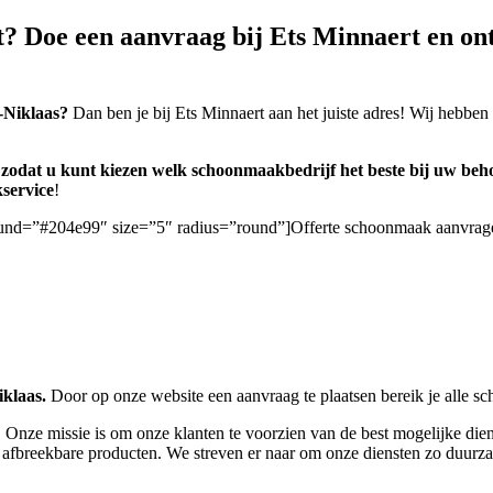
? Doe een aanvraag bij Ets Minnaert en ontv
-Niklaas?
Dan ben je bij Ets Minnaert aan het juiste adres! Wij hebben
n, zodat u kunt kiezen welk schoonmaakbedrijf het beste bij uw beho
service
!
ground=”#204e99″ size=”5″ radius=”round”]Offerte schoonmaak aanvrag
klaas.
Door op onze website een aanvraag te plaatsen bereik je alle s
 Onze missie is om onze klanten te voorzien van de best mogelijke dien
 afbreekbare producten. We streven er naar om onze diensten zo duurza