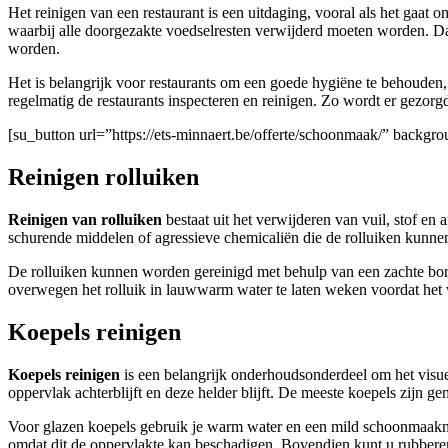
Het reinigen van een restaurant is een uitdaging, vooral als het gaat
waarbij alle doorgezakte voedselresten verwijderd moeten worden. D
worden.
Het is belangrijk voor restaurants om een goede hygiëne te behouden,
regelmatig de restaurants inspecteren en reinigen. Zo wordt er gezorgd
[su_button url=”https://ets-minnaert.be/offerte/schoonmaak/” back
Reinigen rolluiken
Reinigen van rolluiken
bestaat uit het verwijderen van vuil, stof e
schurende middelen of agressieve chemicaliën die de rolluiken kunne
De rolluiken kunnen worden gereinigd met behulp van een zachte borst
overwegen het rolluik in lauwwarm water te laten weken voordat het 
Koepels reinigen
Koepels reinigen
is een belangrijk onderhoudsonderdeel om het visuele
oppervlak achterblijft en deze helder blijft. De meeste koepels zijn 
Voor glazen koepels gebruik je warm water en een mild schoonmaakmid
omdat dit de oppervlakte kan beschadigen. Bovendien kunt u rubbere