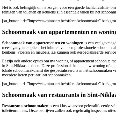
Het is ook belangrijk om te zorgen voor een goede luchtcirculatie, o
reinigen van toiletten en keukens zijn essentiële taken bij het schoo
[su_button url=”https://ets-minnaert.be/offerte/schoonmaak/” backg
Schoonmaak van appartementen en woninge
Schoonmaak van appartementen en woningen
is een veelgevraagd
meest gangbare optie is het inhuren van een professionele schoonmaa
keukens, vloeren en meubels. Ze kunnen ook gespecialiseerde service
Er zijn ook andere opties om uw woning of appartement schoon te ma
in Sint-Niklaas te doen. Deze professionals kunnen uw woning of ap
lokale schoonmaakdienst die gespecialiseerd is in het schoonmaken va
meerdere keren per jaar laat schoonmaken.
[su_button url=”https://ets-minnaert.be/offerte/schoonmaak/” backg
Schoonmaak van restaurants in Sint-Nikla
Restaurants schoonmaken
is een klus waarvoor gekwalificeerde sch
toilettenruimtes. Deze bedrijven zullen ook regelmatig inspecties ui