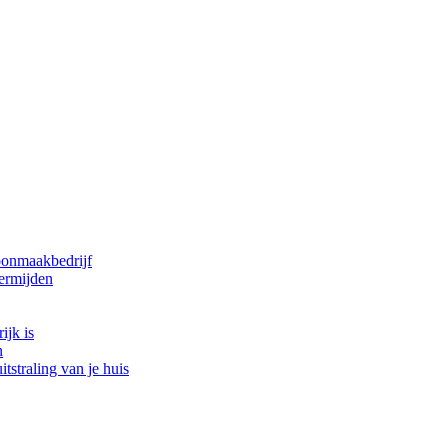
oonmaakbedrijf
ermijden
ijk is
n
tstraling van je huis