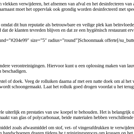
 om vlekken verwijderen, het afnemen van afval en het desinfecteren van
aarnaast moet het oppervlak ook grondig worden desinfecteerd met spec
 omdat dit hun reputatie als betrouwbare en veilige plek kan beïnvloed
 dat de klanten tevreden blijven en dat ze een hygiënisch restaurant erv
ground=”#204e99″ size=”5″ radius=”round”]Schoonmaak offerte[/su_butt
n andere verontreinigingen. Hiervoor kunt u een oplossing maken van la
n beschadigen.
el of doek. Veeg de rolluiken daarna af met een natte doek om al het v
wordt schoongemaakt. Laat het rolluik goed drogen voordat u het terug
 uiterlijk en prestaties van uw koepel te behouden. Het is belangrijk om
gemaakt van glas of polycarbonaat, beide materialen hebben verschillend
del zoals afwasmiddel om stof, vet- of vingerafdrukken te verwijderen
n handschoenen dragen tijdens he t reinigingsproces om krassen op he