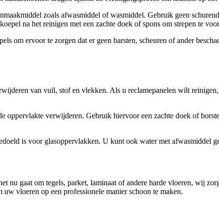
nmaakmiddel zoals afwasmiddel of wasmiddel. Gebruik geen schurende m
oepel na het reinigen met een zachte doek of spons om strepen te vo
oepels om ervoor te zorgen dat er geen barsten, scheuren of ander besc
erwijderen van vuil, stof en vlekken. Als u reclamepanelen wilt reinigen
n de oppervlakte verwijderen. Gebruik hiervoor een zachte doek of borst
edoeld is voor glasoppervlakken. U kunt ook water met afwasmiddel geb
Of het nu gaat om tegels, parket, laminaat of andere harde vloeren, wij z
om uw vloeren op een professionele manier schoon te maken.