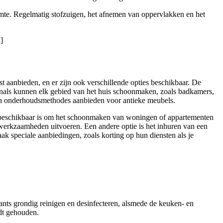
uimte. Regelmatig stofzuigen, het afnemen van oppervlakken en het
]
nst aanbieden, en er zijn ook verschillende opties beschikbaar. De
onals kunnen elk gebied van het huis schoonmaken, zoals badkamers,
 en onderhoudsmethodes aanbieden voor antieke meubels.
e beschikbaar is om het schoonmaken van woningen of appartementen
werkzaamheden uitvoeren. Een andere optie is het inhuren van een
k speciale aanbiedingen, zoals korting op hun diensten als je
ants grondig reinigen en desinfecteren, alsmede de keuken- en
rdt gehouden.