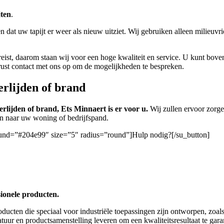
jten
.
n dat uw tapijt er weer als nieuw uitziet. Wij gebruiken alleen milieu
vereist, daarom staan wij voor een hoge kwaliteit en service. U kunt bo
rust contact met ons op om de mogelijkheden te bespreken.
erlijden of brand
rlijden of brand, Ets Minnaert is er voor u.
Wij zullen ervoor zorg
ren naar uw woning of bedrijfspand.
round=”#204e99″ size=”5″ radius=”round”]Hulp nodig?[/su_button]
sionele producten.
oducten die speciaal voor industriële toepassingen zijn ontworpen, zoa
tuur en productsamenstelling leveren om een ​​kwaliteitsresultaat te gar