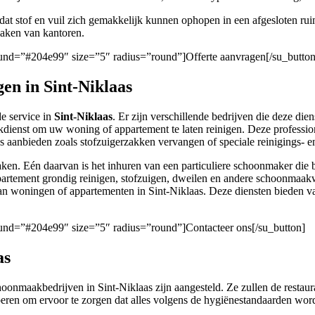
mdat stof en vuil zich gemakkelijk kunnen ophopen in een afgesloten r
nmaken van kantoren.
round=”#204e99″ size=”5″ radius=”round”]Offerte aanvragen[/su_button
n in Sint-Niklaas
e service in
Sint-Niklaas
. Er zijn verschillende bedrijven die deze die
kdienst om uw woning of appartement te laten reinigen. Deze professi
s aanbieden zoals stofzuigerzakken vervangen of speciale reinigings-
ken. Eén daarvan is het inhuren van een particuliere schoonmaker di
partement grondig reinigen, stofzuigen, dweilen en andere schoonmaak
n woningen of appartementen in Sint-Niklaas. Deze diensten bieden vaa
round=”#204e99″ size=”5″ radius=”round”]Contacteer ons[/su_button]
as
oonmaakbedrijven in Sint-Niklaas zijn aangesteld. Ze zullen de restaur
tvoeren om ervoor te zorgen dat alles volgens de hygiënestandaarden wo