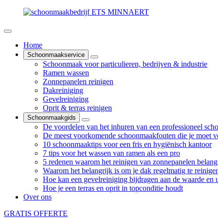
Home
Schoonmaakservice
Schoonmaak voor particulieren, bedrijven & industrie
Ramen wassen
Zonnepanelen reinigen
Dakreiniging
Gevelreiniging
Oprit & terras reinigen
Schoonmaakgids
De voordelen van het inhuren van een professioneel sch
De meest voorkomende schoonmaakfouten die je moet v
10 schoonmaaktips voor een fris en hygiënisch kantoor
7 tips voor het wassen van ramen als een pro
5 redenen waarom het reinigen van zonnepanelen belangr
Waarom het belangrijk is om je dak regelmatig te reinige
Hoe kan een gevelreiniging bijdragen aan de waarde en ui
Hoe je een terras en oprit in topconditie houdt
Over ons
GRATIS OFFERTE