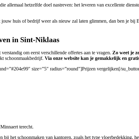
 die allemaal hetzelfde doel nastreven: het leveren van excellente die
 jouw huis of bedrijf weer als nieuw zal laten glimmen, dan ben je bij 
en in Sint-Niklaas
 verstandig om eerst verschillende offertes aan te vragen.
Zo weet je z
hikt schoonmaakbedrijf.
Via onze website kan je gemakkelijk en grati
ound=”#204e99″ size=”5″ radius=”round”]Prijzen vergelijken[/su_butto
 Minnaert terecht.
 bij het schoonmaken van kantoren, zoals het type vloerbedekking, het