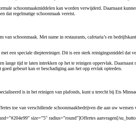
normale schoonmaakmiddelen kan worden verwijderd. Daarnaast kunnen be
en dat regelmatige schoonmaak vereist.
rm van schoonmaak. Met name in restaurants, cafetaria’s en bedrijfskant
et een speciale dieptereiniger. Dit is een sterk reinigingsmiddel dat 
ange tijd te laten intrekken op het te reinigen oppervlak. Daarnaast mo
iet goed gebeurt kan er beschadiging aan het opp ervlak optreden.
ialiseerd is in het reinigen van plafonds, kunt u terecht bij Ets Minna
 offertes toe van verschillende schoonmaakbedrijven die aan uw wensen 
round=”#204e99″ size=”5″ radius=”round”]Offertes aanvragen[/su_butto