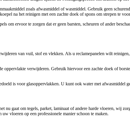
nmaakmiddel zoals afwasmiddel of wasmiddel. Gebruik geen schurende m
oepel na het reinigen met een zachte doek of spons om strepen te vo
oepels om ervoor te zorgen dat er geen barsten, scheuren of ander besc
erwijderen van vuil, stof en vlekken. Als u reclamepanelen wilt reinigen
n de oppervlakte verwijderen. Gebruik hiervoor een zachte doek of borst
edoeld is voor glasoppervlakken. U kunt ook water met afwasmiddel geb
Of het nu gaat om tegels, parket, laminaat of andere harde vloeren, wij z
om uw vloeren op een professionele manier schoon te maken.