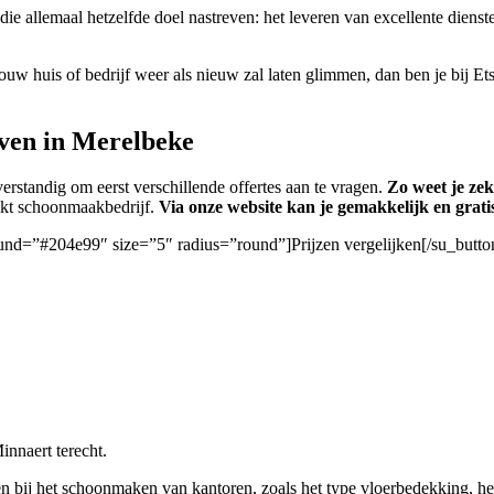
 die allemaal hetzelfde doel nastreven: het leveren van excellente die
ouw huis of bedrijf weer als nieuw zal laten glimmen, dan ben je bij Ets
ven in Merelbeke
erstandig om eerst verschillende offertes aan te vragen.
Zo weet je zek
hikt schoonmaakbedrijf.
Via onze website kan je gemakkelijk en grati
ound=”#204e99″ size=”5″ radius=”round”]Prijzen vergelijken[/su_butto
innaert terecht.
 bij het schoonmaken van kantoren, zoals het type vloerbedekking, het