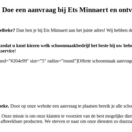
oe een aanvraag bij Ets Minnaert en ontva
elbeke?
Dan ben je bij Ets Minnaert aan het juiste adres! Wij hebben d
n, zodat u kunt kiezen welk schoonmaakbedrijf het beste bij uw beho
service
!
ground=”#204e99″ size=”5″ radius=”round”]Offerte schoonmaak aanvrag
beke.
Door op onze website een aanvraag te plaatsen bereik je alle sc
 Onze missie is om onze klanten te voorzien van de best mogelijke dien
 afbreekbare producten. We streven er naar om onze diensten zo duurza