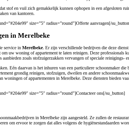
mdat stof en vuil zich gemakkelijk kunnen ophopen in een afgesloten r
nmaken van kantoren.
round=”#204e99″ size=”5″ radius=”round”]Offerte aanvragen[/su_button
en in Merelbeke
e service in
Merelbeke
. Er zijn verschillende bedrijven die deze diens
t om uw woning of appartement te laten reinigen. Deze professionals 
s aanbieden zoals stofzuigerzakken vervangen of speciale reinigings-
ken. Eén daarvan is het inhuren van een particuliere schoonmaker di
tement grondig reinigen, stofzuigen, dweilen en andere schoonmaakwe
an woningen of appartementen in Merelbeke. Deze diensten bieden vaak 
round=”#204e99″ size=”5″ radius=”round”]Contacteer ons[/su_button]
oonmaakbedrijven in Merelbeke zijn aangesteld. Ze zullen de restauran
tvoeren om ervoor te zorgen dat alles volgens de hygiënestandaarden wo