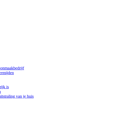
oonmaakbedrijf
ermijden
ijk is
n
tstraling van je huis