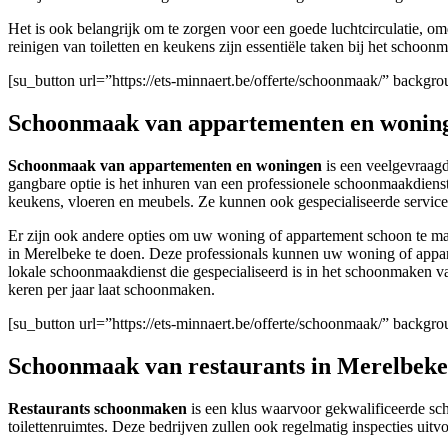
Het is ook belangrijk om te zorgen voor een goede luchtcirculatie, o
reinigen van toiletten en keukens zijn essentiële taken bij het schoo
[su_button url=”https://ets-minnaert.be/offerte/schoonmaak/” backg
Schoonmaak van appartementen en woning
Schoonmaak van appartementen en woningen
is een veelgevraagd
gangbare optie is het inhuren van een professionele schoonmaakdiens
keukens, vloeren en meubels. Ze kunnen ook gespecialiseerde service
Er zijn ook andere opties om uw woning of appartement schoon te ma
in Merelbeke te doen. Deze professionals kunnen uw woning of appar
lokale schoonmaakdienst die gespecialiseerd is in het schoonmaken v
keren per jaar laat schoonmaken.
[su_button url=”https://ets-minnaert.be/offerte/schoonmaak/” backg
Schoonmaak van restaurants in Merelbeke
Restaurants schoonmaken
is een klus waarvoor gekwalificeerde sch
toilettenruimtes. Deze bedrijven zullen ook regelmatig inspecties ui