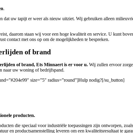
en
.
n dat uw tapijt er weer als nieuw uitziet. Wij gebruiken alleen milieu
vereist, daarom staan wij voor een hoge kwaliteit en service. U kunt bo
rust contact met ons op om de mogelijkheden te bespreken.
erlijden of brand
rlijden of brand, Ets Minnaert is er voor u.
Wij zullen ervoor zorg
ren naar uw woning of bedrijfspand.
round=”#204e99″ size=”5″ radius=”round”]Hulp nodig?[/su_button]
sionele producten.
oducten die speciaal voor industriële toepassingen zijn ontworpen, zoa
tuur en productsamenstelling leveren om een ​​kwaliteitsresultaat te gar