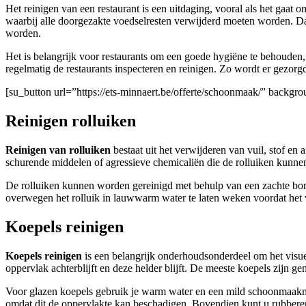
Het reinigen van een restaurant is een uitdaging, vooral als het gaat
waarbij alle doorgezakte voedselresten verwijderd moeten worden. D
worden.
Het is belangrijk voor restaurants om een goede hygiëne te behouden,
regelmatig de restaurants inspecteren en reinigen. Zo wordt er gezorgd
[su_button url=”https://ets-minnaert.be/offerte/schoonmaak/” back
Reinigen rolluiken
Reinigen van rolluiken
bestaat uit het verwijderen van vuil, stof e
schurende middelen of agressieve chemicaliën die de rolluiken kunne
De rolluiken kunnen worden gereinigd met behulp van een zachte borst
overwegen het rolluik in lauwwarm water te laten weken voordat het 
Koepels reinigen
Koepels reinigen
is een belangrijk onderhoudsonderdeel om het visuele
oppervlak achterblijft en deze helder blijft. De meeste koepels zijn 
Voor glazen koepels gebruik je warm water en een mild schoonmaakmid
omdat dit de oppervlakte kan beschadigen. Bovendien kunt u rubbere