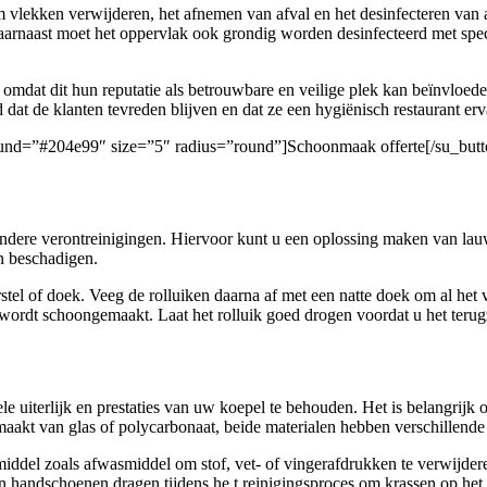
 om vlekken verwijderen, het afnemen van afval en het desinfecteren van
aarnaast moet het oppervlak ook grondig worden desinfecteerd met spec
 omdat dit hun reputatie als betrouwbare en veilige plek kan beïnvloe
 dat de klanten tevreden blijven en dat ze een hygiënisch restaurant erv
ground=”#204e99″ size=”5″ radius=”round”]Schoonmaak offerte[/su_butt
n andere verontreinigingen. Hiervoor kunt u een oplossing maken van la
n beschadigen.
el of doek. Veeg de rolluiken daarna af met een natte doek om al het v
wordt schoongemaakt. Laat het rolluik goed drogen voordat u het terug
 uiterlijk en prestaties van uw koepel te behouden. Het is belangrijk om
gemaakt van glas of polycarbonaat, beide materialen hebben verschillend
del zoals afwasmiddel om stof, vet- of vingerafdrukken te verwijderen
n handschoenen dragen tijdens he t reinigingsproces om krassen op he