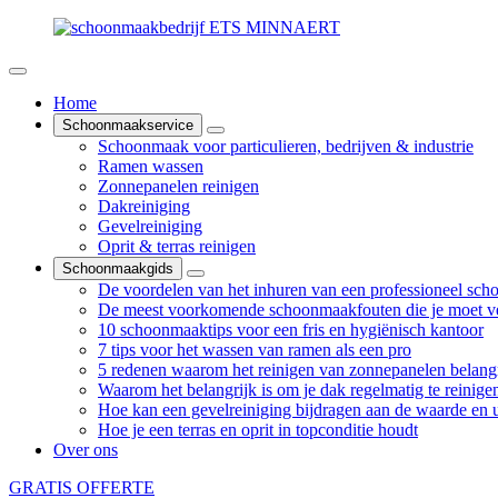
Home
Schoonmaakservice
Schoonmaak voor particulieren, bedrijven & industrie
Ramen wassen
Zonnepanelen reinigen
Dakreiniging
Gevelreiniging
Oprit & terras reinigen
Schoonmaakgids
De voordelen van het inhuren van een professioneel sch
De meest voorkomende schoonmaakfouten die je moet v
10 schoonmaaktips voor een fris en hygiënisch kantoor
7 tips voor het wassen van ramen als een pro
5 redenen waarom het reinigen van zonnepanelen belangr
Waarom het belangrijk is om je dak regelmatig te reinige
Hoe kan een gevelreiniging bijdragen aan de waarde en ui
Hoe je een terras en oprit in topconditie houdt
Over ons
GRATIS OFFERTE