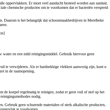
 alle oppervlakken. Er moet veel aandacht besteed worden aan sanitair,
iale chemische producten om te voorkomen dat er bacteriën verspreid
den. Daarom is het belangrijk dat schoonmaakbedrijven in Merelbeke
aren.
on]
uw water en een mild reinigingsmiddel. Gebruik hiervoor geen
uil te verwijderen. Als er hardnekkige vlekken aanwezig zijn, kunt u
zet in de raamopening.
 de koepel regelmatig te reinigen, zodat er geen vuil of stof op het
e reinigingsmethodes nodig.
. Gebruik geen schurende materialen of sterk alkalische producten,
t oppervlak te voorkomen.