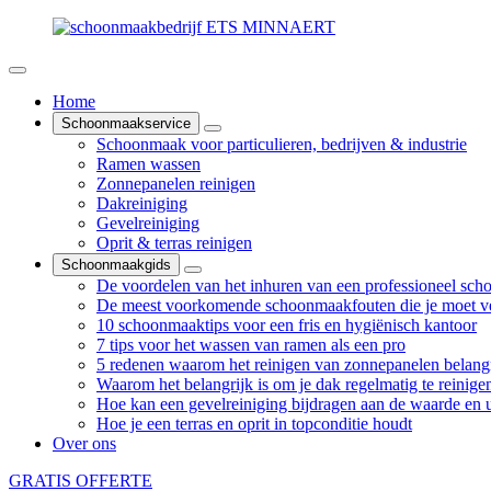
Home
Schoonmaakservice
Schoonmaak voor particulieren, bedrijven & industrie
Ramen wassen
Zonnepanelen reinigen
Dakreiniging
Gevelreiniging
Oprit & terras reinigen
Schoonmaakgids
De voordelen van het inhuren van een professioneel sch
De meest voorkomende schoonmaakfouten die je moet v
10 schoonmaaktips voor een fris en hygiënisch kantoor
7 tips voor het wassen van ramen als een pro
5 redenen waarom het reinigen van zonnepanelen belangr
Waarom het belangrijk is om je dak regelmatig te reinige
Hoe kan een gevelreiniging bijdragen aan de waarde en ui
Hoe je een terras en oprit in topconditie houdt
Over ons
GRATIS OFFERTE