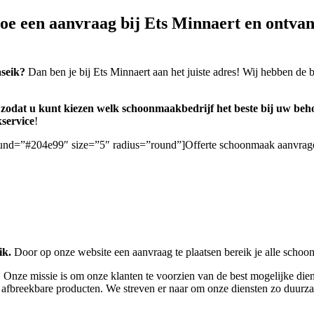
e een aanvraag bij Ets Minnaert en ontvan
seik?
Dan ben je bij Ets Minnaert aan het juiste adres! Wij hebben de 
n, zodat u kunt kiezen welk schoonmaakbedrijf het beste bij uw beho
service
!
ground=”#204e99″ size=”5″ radius=”round”]Offerte schoonmaak aanvrag
ik.
Door op onze website een aanvraag te plaatsen bereik je alle scho
 Onze missie is om onze klanten te voorzien van de best mogelijke dien
 afbreekbare producten. We streven er naar om onze diensten zo duurza