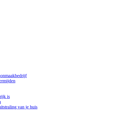
oonmaakbedrijf
ermijden
ijk is
n
tstraling van je huis