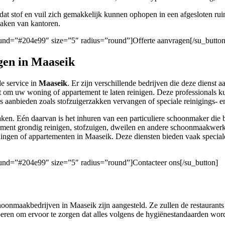
mdat stof en vuil zich gemakkelijk kunnen ophopen in een afgesloten r
nmaken van kantoren.
round=”#204e99″ size=”5″ radius=”round”]Offerte aanvragen[/su_button
en in Maaseik
e service in
Maaseik
. Er zijn verschillende bedrijven die deze dienst 
t om uw woning of appartement te laten reinigen. Deze professionals 
s aanbieden zoals stofzuigerzakken vervangen of speciale reinigings-
ken. Eén daarvan is het inhuren van een particuliere schoonmaker di
ment grondig reinigen, stofzuigen, dweilen en andere schoonmaakwerkz
ngen of appartementen in Maaseik. Deze diensten bieden vaak speciale 
round=”#204e99″ size=”5″ radius=”round”]Contacteer ons[/su_button]
oonmaakbedrijven in Maaseik zijn aangesteld. Ze zullen de restaurants
tvoeren om ervoor te zorgen dat alles volgens de hygiënestandaarden wo