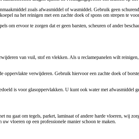
nmaakmiddel zoals afwasmiddel of wasmiddel. Gebruik geen schurende m
oepel na het reinigen met een zachte doek of spons om strepen te vo
oepels om ervoor te zorgen dat er geen barsten, scheuren of ander besc
erwijderen van vuil, stof en vlekken. Als u reclamepanelen wilt reinigen
n de oppervlakte verwijderen. Gebruik hiervoor een zachte doek of borst
edoeld is voor glasoppervlakken. U kunt ook water met afwasmiddel geb
Of het nu gaat om tegels, parket, laminaat of andere harde vloeren, wij z
om uw vloeren op een professionele manier schoon te maken.