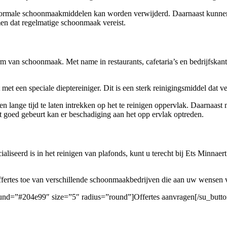
normale schoonmaakmiddelen kan worden verwijderd. Daarnaast kunnen be
en dat regelmatige schoonmaak vereist.
rm van schoonmaak. Met name in restaurants, cafetaria’s en bedrijfskant
et een speciale dieptereiniger. Dit is een sterk reinigingsmiddel dat 
ange tijd te laten intrekken op het te reinigen oppervlak. Daarnaast mo
iet goed gebeurt kan er beschadiging aan het opp ervlak optreden.
liseerd is in het reinigen van plafonds, kunt u terecht bij Ets Minnaer
 offertes toe van verschillende schoonmaakbedrijven die aan uw wensen 
round=”#204e99″ size=”5″ radius=”round”]Offertes aanvragen[/su_butto