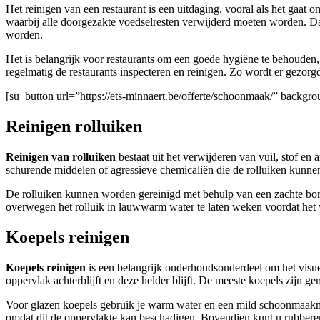
Het reinigen van een restaurant is een uitdaging, vooral als het gaat
waarbij alle doorgezakte voedselresten verwijderd moeten worden. D
worden.
Het is belangrijk voor restaurants om een goede hygiëne te behouden,
regelmatig de restaurants inspecteren en reinigen. Zo wordt er gezorgd
[su_button url=”https://ets-minnaert.be/offerte/schoonmaak/” back
Reinigen rolluiken
Reinigen van rolluiken
bestaat uit het verwijderen van vuil, stof e
schurende middelen of agressieve chemicaliën die de rolluiken kunne
De rolluiken kunnen worden gereinigd met behulp van een zachte borst
overwegen het rolluik in lauwwarm water te laten weken voordat het 
Koepels reinigen
Koepels reinigen
is een belangrijk onderhoudsonderdeel om het visuele
oppervlak achterblijft en deze helder blijft. De meeste koepels zijn 
Voor glazen koepels gebruik je warm water en een mild schoonmaakmid
omdat dit de oppervlakte kan beschadigen. Bovendien kunt u rubbere