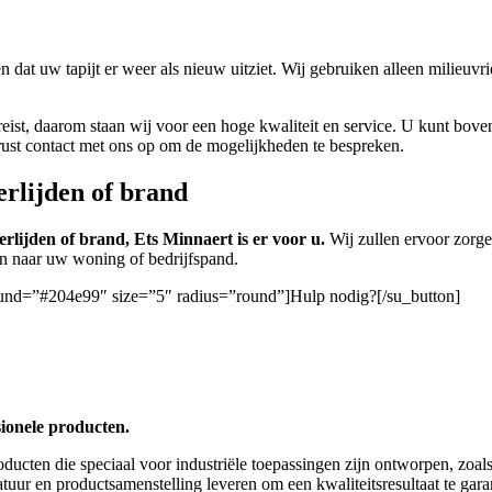
.
n dat uw tapijt er weer als nieuw uitziet. Wij gebruiken alleen milieu
vereist, daarom staan wij voor een hoge kwaliteit en service. U kunt bo
rust contact met ons op om de mogelijkheden te bespreken.
erlijden of brand
rlijden of brand, Ets Minnaert is er voor u.
Wij zullen ervoor zorg
ren naar uw woning of bedrijfspand.
round=”#204e99″ size=”5″ radius=”round”]Hulp nodig?[/su_button]
sionele producten.
oducten die speciaal voor industriële toepassingen zijn ontworpen, zoa
tuur en productsamenstelling leveren om een ​​kwaliteitsresultaat te gar