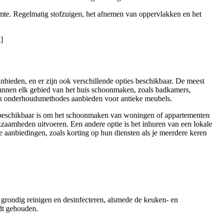
uimte. Regelmatig stofzuigen, het afnemen van oppervlakken en het
]
aanbieden, en er zijn ook verschillende opties beschikbaar. De meest
kunnen elk gebied van het huis schoonmaken, zoals badkamers,
 en onderhoudsmethodes aanbieden voor antieke meubels.
e beschikbaar is om het schoonmaken van woningen of appartementen
aamheden uitvoeren. Een andere optie is het inhuren van een lokale
aanbiedingen, zoals korting op hun diensten als je meerdere keren
 grondig reinigen en desinfecteren, alsmede de keuken- en
rdt gehouden.