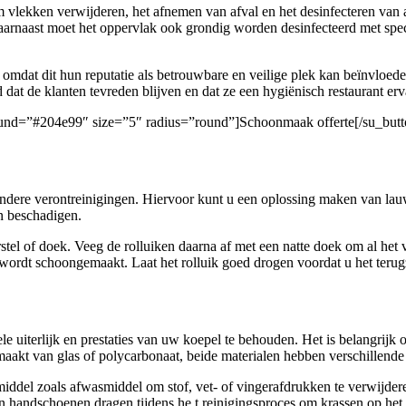
 om vlekken verwijderen, het afnemen van afval en het desinfecteren van
aarnaast moet het oppervlak ook grondig worden desinfecteerd met spec
 omdat dit hun reputatie als betrouwbare en veilige plek kan beïnvloe
 dat de klanten tevreden blijven en dat ze een hygiënisch restaurant erv
ground=”#204e99″ size=”5″ radius=”round”]Schoonmaak offerte[/su_butt
n andere verontreinigingen. Hiervoor kunt u een oplossing maken van la
n beschadigen.
el of doek. Veeg de rolluiken daarna af met een natte doek om al het v
wordt schoongemaakt. Laat het rolluik goed drogen voordat u het terug
 uiterlijk en prestaties van uw koepel te behouden. Het is belangrijk om
gemaakt van glas of polycarbonaat, beide materialen hebben verschillend
del zoals afwasmiddel om stof, vet- of vingerafdrukken te verwijderen
n handschoenen dragen tijdens he t reinigingsproces om krassen op he