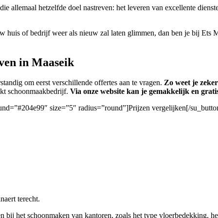
 die allemaal hetzelfde doel nastreven: het leveren van excellente die
w huis of bedrijf weer als nieuw zal laten glimmen, dan ben je bij Ets M
ven in Maaseik
standig om eerst verschillende offertes aan te vragen.
Zo weet je zeker
hikt schoonmaakbedrijf.
Via onze website kan je gemakkelijk en grati
ound=”#204e99″ size=”5″ radius=”round”]Prijzen vergelijken[/su_butto
naert terecht.
 bij het schoonmaken van kantoren, zoals het type vloerbedekking, het