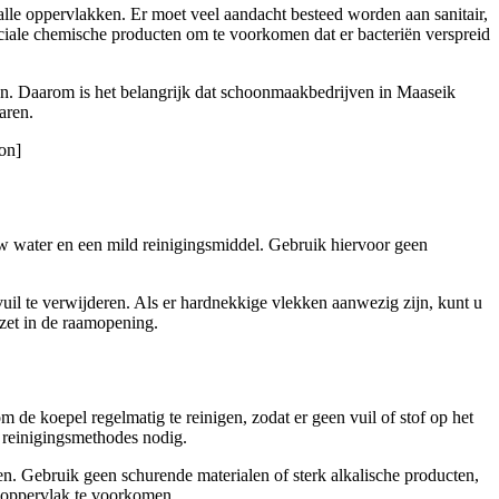
 alle oppervlakken. Er moet veel aandacht besteed worden aan sanitair,
iale chemische producten om te voorkomen dat er bacteriën verspreid
den. Daarom is het belangrijk dat schoonmaakbedrijven in Maaseik
aren.
on]
uw water en een mild reinigingsmiddel. Gebruik hiervoor geen
uil te verwijderen. Als er hardnekkige vlekken aanwezig zijn, kunt u
zet in de raamopening.
 de koepel regelmatig te reinigen, zodat er geen vuil of stof op het
e reinigingsmethodes nodig.
. Gebruik geen schurende materialen of sterk alkalische producten,
t oppervlak te voorkomen.