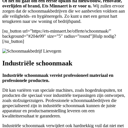
Of het nu gaat om een eerste opkuis na nieuwbouw, renovatie,
overlijden of brand, Ets Minnaert is er voor u.
Wij zullen ervoor
zorgen dat de schoonmaakbedrijven die we aanbevelen voldoen aan
alle veiligheids- en hygiëneregels. Zo kunt u met een gerust hart
terugkeren naar uw woning of bedrijfspand.
[su_button url=”https://ets-minnaert.be/offerte/schoonmaak/”
background=”#204e99″ size=”5″ radius=”round”]Hulp nodig?
[/su_button]
Industriële schoonmaak
Industriële schoonmaak vereist professioneel materiaal en
professionele producten.
Dit kan variëren van speciale machines, zoals hogedrukspuiten, tot
producten die speciaal voor industriële toepassingen zijn ontworpen,
zoals stofzuigerzuigers. Professionele schoonmaakbedrijven die
gespecialiseerd zijn in industriële schoonmaak kunnen de juiste
apparatuur en productsamenstelling leveren om een ​​
kwaliteitsresultaat te garanderen.
Industriële schoonmaak verwijdert ook hardnekkig vuil dat niet met