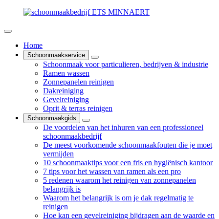
Home
Schoonmaakservice
Schoonmaak voor particulieren, bedrijven & industrie
Ramen wassen
Zonnepanelen reinigen
Dakreiniging
Gevelreiniging
Oprit & terras reinigen
Schoonmaakgids
De voordelen van het inhuren van een professioneel
schoonmaakbedrijf
De meest voorkomende schoonmaakfouten die je moet
vermijden
10 schoonmaaktips voor een fris en hygiënisch kantoor
7 tips voor het wassen van ramen als een pro
5 redenen waarom het reinigen van zonnepanelen
belangrijk is
Waarom het belangrijk is om je dak regelmatig te
reinigen
Hoe kan een gevelreiniging bijdragen aan de waarde en