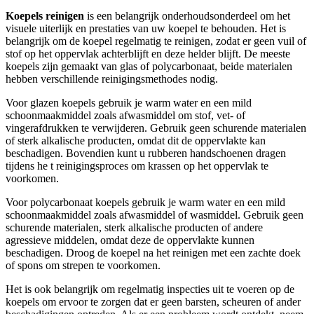
Koepels reinigen
is een belangrijk onderhoudsonderdeel om het
visuele uiterlijk en prestaties van uw koepel te behouden. Het is
belangrijk om de koepel regelmatig te reinigen, zodat er geen vuil of
stof op het oppervlak achterblijft en deze helder blijft. De meeste
koepels zijn gemaakt van glas of polycarbonaat, beide materialen
hebben verschillende reinigingsmethodes nodig.
Voor glazen koepels gebruik je warm water en een mild
schoonmaakmiddel zoals afwasmiddel om stof, vet- of
vingerafdrukken te verwijderen. Gebruik geen schurende materialen
of sterk alkalische producten, omdat dit de oppervlakte kan
beschadigen. Bovendien kunt u rubberen handschoenen dragen
tijdens he t reinigingsproces om krassen op het oppervlak te
voorkomen.
Voor polycarbonaat koepels gebruik je warm water en een mild
schoonmaakmiddel zoals afwasmiddel of wasmiddel. Gebruik geen
schurende materialen, sterk alkalische producten of andere
agressieve middelen, omdat deze de oppervlakte kunnen
beschadigen. Droog de koepel na het reinigen met een zachte doek
of spons om strepen te voorkomen.
Het is ook belangrijk om regelmatig inspecties uit te voeren op de
koepels om ervoor te zorgen dat er geen barsten, scheuren of ander