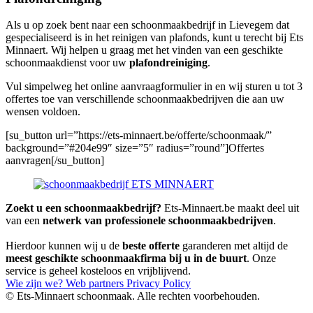
Als u op zoek bent naar een schoonmaakbedrijf in Lievegem dat
gespecialiseerd is in het reinigen van plafonds, kunt u terecht bij Ets
Minnaert. Wij helpen u graag met het vinden van een geschikte
schoonmaakdienst voor uw
plafondreiniging
.
Vul simpelweg het online aanvraagformulier in en wij sturen u tot 3
offertes toe van verschillende schoonmaakbedrijven die aan uw
wensen voldoen.
[su_button url=”https://ets-minnaert.be/offerte/schoonmaak/”
background=”#204e99″ size=”5″ radius=”round”]Offertes
aanvragen[/su_button]
Zoekt u een schoonmaakbedrijf?
Ets-Minnaert.be maakt deel uit
van een
netwerk van professionele schoonmaakbedrijven
.
Hierdoor kunnen wij u de
beste offerte
garanderen met altijd de
meest geschikte schoonmaakfirma bij u in de buurt
. Onze
service is geheel kosteloos en vrijblijvend.
Wie zijn we?
Web partners
Privacy Policy
© Ets-Minnaert schoonmaak. Alle rechten voorbehouden.