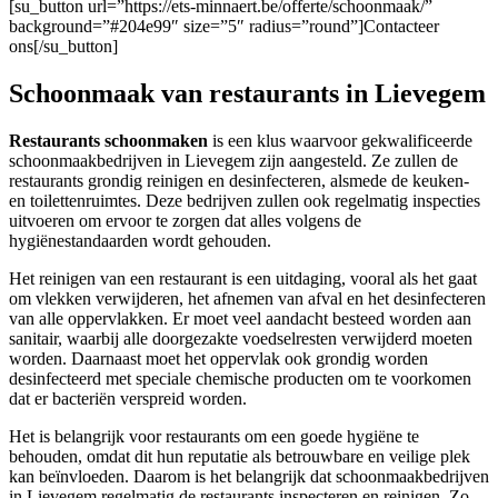
[su_button url=”https://ets-minnaert.be/offerte/schoonmaak/”
background=”#204e99″ size=”5″ radius=”round”]Contacteer
ons[/su_button]
Schoonmaak van restaurants in Lievegem
Restaurants schoonmaken
is een klus waarvoor gekwalificeerde
schoonmaakbedrijven in Lievegem zijn aangesteld. Ze zullen de
restaurants grondig reinigen en desinfecteren, alsmede de keuken-
en toilettenruimtes. Deze bedrijven zullen ook regelmatig inspecties
uitvoeren om ervoor te zorgen dat alles volgens de
hygiënestandaarden wordt gehouden.
Het reinigen van een restaurant is een uitdaging, vooral als het gaat
om vlekken verwijderen, het afnemen van afval en het desinfecteren
van alle oppervlakken. Er moet veel aandacht besteed worden aan
sanitair, waarbij alle doorgezakte voedselresten verwijderd moeten
worden. Daarnaast moet het oppervlak ook grondig worden
desinfecteerd met speciale chemische producten om te voorkomen
dat er bacteriën verspreid worden.
Het is belangrijk voor restaurants om een goede hygiëne te
behouden, omdat dit hun reputatie als betrouwbare en veilige plek
kan beïnvloeden. Daarom is het belangrijk dat schoonmaakbedrijven
in Lievegem regelmatig de restaurants inspecteren en reinigen. Zo