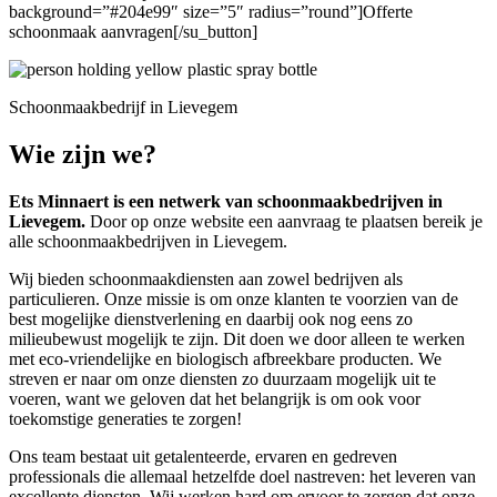
background=”#204e99″ size=”5″ radius=”round”]Offerte
schoonmaak aanvragen[/su_button]
Schoonmaakbedrijf in Lievegem
Wie zijn we?
Ets Minnaert is een netwerk van schoonmaakbedrijven in
Lievegem.
Door op onze website een aanvraag te plaatsen bereik je
alle schoonmaakbedrijven in Lievegem.
Wij bieden schoonmaakdiensten aan zowel bedrijven als
particulieren. Onze missie is om onze klanten te voorzien van de
best mogelijke dienstverlening en daarbij ook nog eens zo
milieubewust mogelijk te zijn. Dit doen we door alleen te werken
met eco-vriendelijke en biologisch afbreekbare producten. We
streven er naar om onze diensten zo duurzaam mogelijk uit te
voeren, want we geloven dat het belangrijk is om ook voor
toekomstige generaties te zorgen!
Ons team bestaat uit getalenteerde, ervaren en gedreven
professionals die allemaal hetzelfde doel nastreven: het leveren van
excellente diensten. Wij werken hard om ervoor te zorgen dat onze