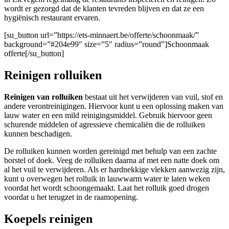
wordt er gezorgd dat de klanten tevreden blijven en dat ze een
hygiënisch restaurant ervaren.
[su_button url=”https://ets-minnaert.be/offerte/schoonmaak/”
background=”#204e99″ size=”5″ radius=”round”]Schoonmaak
offerte[/su_button]
Reinigen rolluiken
Reinigen van rolluiken
bestaat uit het verwijderen van vuil, stof en
andere verontreinigingen. Hiervoor kunt u een oplossing maken van
lauw water en een mild reinigingsmiddel. Gebruik hiervoor geen
schurende middelen of agressieve chemicaliën die de rolluiken
kunnen beschadigen.
De rolluiken kunnen worden gereinigd met behulp van een zachte
borstel of doek. Veeg de rolluiken daarna af met een natte doek om
al het vuil te verwijderen. Als er hardnekkige vlekken aanwezig zijn,
kunt u overwegen het rolluik in lauwwarm water te laten weken
voordat het wordt schoongemaakt. Laat het rolluik goed drogen
voordat u het terugzet in de raamopening.
Koepels reinigen