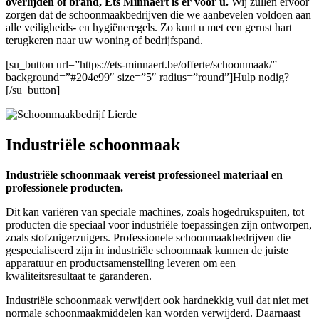
overlijden of brand, Ets Minnaert is er voor u.
Wij zullen ervoor
zorgen dat de schoonmaakbedrijven die we aanbevelen voldoen aan
alle veiligheids- en hygiëneregels. Zo kunt u met een gerust hart
terugkeren naar uw woning of bedrijfspand.
[su_button url=”https://ets-minnaert.be/offerte/schoonmaak/”
background=”#204e99″ size=”5″ radius=”round”]Hulp nodig?
[/su_button]
Industriële schoonmaak
Industriële schoonmaak vereist professioneel materiaal en
professionele producten.
Dit kan variëren van speciale machines, zoals hogedrukspuiten, tot
producten die speciaal voor industriële toepassingen zijn ontworpen,
zoals stofzuigerzuigers. Professionele schoonmaakbedrijven die
gespecialiseerd zijn in industriële schoonmaak kunnen de juiste
apparatuur en productsamenstelling leveren om een ​​
kwaliteitsresultaat te garanderen.
Industriële schoonmaak verwijdert ook hardnekkig vuil dat niet met
normale schoonmaakmiddelen kan worden verwijderd. Daarnaast