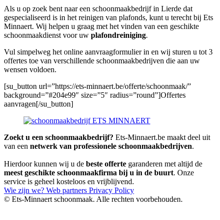
Als u op zoek bent naar een schoonmaakbedrijf in Lierde dat
gespecialiseerd is in het reinigen van plafonds, kunt u terecht bij Ets
Minnaert. Wij helpen u graag met het vinden van een geschikte
schoonmaakdienst voor uw
plafondreiniging
.
Vul simpelweg het online aanvraagformulier in en wij sturen u tot 3
offertes toe van verschillende schoonmaakbedrijven die aan uw
wensen voldoen.
[su_button url=”https://ets-minnaert.be/offerte/schoonmaak/”
background=”#204e99″ size=”5″ radius=”round”]Offertes
aanvragen[/su_button]
Zoekt u een schoonmaakbedrijf?
Ets-Minnaert.be maakt deel uit
van een
netwerk van professionele schoonmaakbedrijven
.
Hierdoor kunnen wij u de
beste offerte
garanderen met altijd de
meest geschikte schoonmaakfirma bij u in de buurt
. Onze
service is geheel kosteloos en vrijblijvend.
Wie zijn we?
Web partners
Privacy Policy
© Ets-Minnaert schoonmaak. Alle rechten voorbehouden.