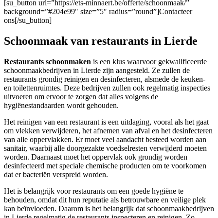
[su_button url=”https://ets-minnaert.be/offerte/schoonmaak/”
background=”#204e99″ size=”5″ radius=”round”]Contacteer
ons[/su_button]
Schoonmaak van restaurants in Lierde
Restaurants schoonmaken
is een klus waarvoor gekwalificeerde
schoonmaakbedrijven in Lierde zijn aangesteld. Ze zullen de
restaurants grondig reinigen en desinfecteren, alsmede de keuken-
en toilettenruimtes. Deze bedrijven zullen ook regelmatig inspecties
uitvoeren om ervoor te zorgen dat alles volgens de
hygiënestandaarden wordt gehouden.
Het reinigen van een restaurant is een uitdaging, vooral als het gaat
om vlekken verwijderen, het afnemen van afval en het desinfecteren
van alle oppervlakken. Er moet veel aandacht besteed worden aan
sanitair, waarbij alle doorgezakte voedselresten verwijderd moeten
worden. Daarnaast moet het oppervlak ook grondig worden
desinfecteerd met speciale chemische producten om te voorkomen
dat er bacteriën verspreid worden.
Het is belangrijk voor restaurants om een goede hygiëne te
behouden, omdat dit hun reputatie als betrouwbare en veilige plek
kan beïnvloeden. Daarom is het belangrijk dat schoonmaakbedrijven
in Lierde regelmatig de restaurants inspecteren en reinigen. Zo