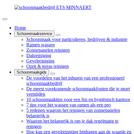
Home
Schoonmaakservice
Schoonmaak voor particulieren, bedrijven & industrie
Ramen wassen
Zonnepanelen reinigen
Dakreiniging
Gevelreiniging
Oprit & terras reinigen
Schoonmaakgids
De voordelen van het inhuren van een professioneel
schoonmaakbedrijf
De meest voorkomende schoonmaakfouten die je moet
vermijden
10 schoonmaaktips voor een fris en hygiënisch kantoor
7 tips voor het wassen van ramen als een pro
5 redenen waarom het reinigen van zonnepanelen
belangrijk is
Waarom het belangrijk is om je dak regelmatig te
reinigen
Hoe kan een gevelreiniging bijdragen aan de waarde en