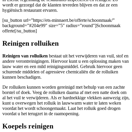
wordt er gezorgd dat de klanten tevreden blijven en dat ze een
hygiënisch restaurant ervaren.
[su_button url=”https://ets-minnaert.be/offerte/schoonmaak/”
background=”#204e99″ size=”5″ radius=”round”]Schoonmaak
offerte[/su_button]
Reinigen rolluiken
Reinigen van rolluiken
bestaat uit het verwijderen van vuil, stof en
andere verontreinigingen. Hiervoor kunt u een oplossing maken van
lauw water en een mild reinigingsmiddel. Gebruik hiervoor geen
schurende middelen of agressieve chemicaliën die de rolluiken
kunnen beschadigen.
De rolluiken kunnen worden gereinigd met behulp van een zachte
borstel of doek. Veeg de rolluiken daarna af met een natte doek om
al het vuil te verwijderen. Als er hardnekkige vlekken aanwezig zijn,
kunt u overwegen het rolluik in lauwwarm water te laten weken
voordat het wordt schoongemaakt. Laat het rolluik goed drogen
voordat u het terugzet in de raamopening.
Koepels reinigen