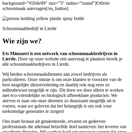
background=”#204e99″ size=”5″ radius=”round”]Offerte
schoonmaak aanvragen[/su_button]
Schoonmaakbedrijf in Lierde
Wie zijn we?
Ets Minnaert is een netwerk van schoonmaakbedrijven in
Lierde.
Door op onze website een aanvraag te plaatsen bereik je
alle schoonmaakbedrijven in Lierde.
Wij bieden schoonmaakdiensten aan zowel bedrijven als
particulieren. Onze missie is om onze klanten te voorzien van de
best mogelijke dienstverlening en daarbij ook nog eens zo
milieubewust mogelijk te zijn. Dit doen we door alleen te werken
met eco-vriendelijke en biologisch afbreekbare producten. We
streven er naar om onze diensten zo duurzaam mogelijk uit te
voeren, want we geloven dat het belangrijk is om ook voor
toekomstige generaties te zorgen!
Ons team bestaat uit getalenteerde, ervaren en gedreven
professionals die allemaal hetzelfde doel nastreven: het leveren van
excellente diensten. Wij werken hard om ervoor te zorgen dat onze