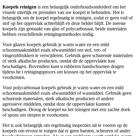
Koepels reinigen
is een belangrijk onderhoudsonderdeel om het
visuele uiterlijk en prestaties van uw koepel te behouden. Het is
belangrijk om de koepel regelmatig te reinigen, zodat er geen vuil of
stof op het oppervlak achterblijft en deze helder blijft. De meeste
koepels zijn gemaakt van glas of polycarbonaat, beide materialen
hebben verschillende reinigingsmethodes nodig.
Voor glazen koepels gebruik je warm water en een mild
schoonmaakmiddel zoals afwasmiddel om stof, vet- of
vingerafdrukken te verwijderen. Gebruik geen schurende materialen
of sterk alkalische producten, omdat dit de oppervlakte kan
beschadigen. Bovendien kunt u rubberen handschoenen dragen
tijdens he t reinigingsproces om krassen op het oppervlak te
voorkomen.
Voor polycarbonaat koepels gebruik je warm water en een mild
schoonmaakmiddel zoals afwasmiddel of wasmiddel. Gebruik geen
schurende materialen, sterk alkalische producten of andere
agressieve middelen, omdat deze de oppervlakte kunnen
beschadigen. Droog de koepel na het reinigen met een zachte doek
of spons om strepen te voorkomen.
Het is ook belangrijk om regelmatig inspecties uit te voeren op de
koepels om ervoor te zorgen dat er geen barsten, scheuren of ander