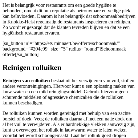
Het is belangrijk voor restaurants om een goede hygiëne te
behouden, omdat dit hun reputatie als betrouwbare en veilige plek
kan beïnvloeden. Daarom is het belangrijk dat schoonmaakbedrijven
in Knokke-Heist regelmatig de restaurants inspecteren en reinigen.
Zo wordt er gezorgd dat de klanten tevreden blijven en dat ze een
hygiënisch restaurant ervaren.
[su_button url=”https://ets-minnaert.be/offerte/schoonmaak/”
background=”#204e99″ size=”5″ radius=”round”]Schoonmaak
offerte[/su_button]
Reinigen rolluiken
Reinigen van rolluiken
bestaat uit het verwijderen van vuil, stof en
andere verontreinigingen. Hiervoor kunt u een oplossing maken van
lauw water en een mild reinigingsmiddel. Gebruik hiervoor geen
schurende middelen of agressieve chemicaliën die de rolluiken
kunnen beschadigen.
De rolluiken kunnen worden gereinigd met behulp van een zachte
borstel of doek. Veeg de rolluiken daarna af met een natte doek om
al het vuil te verwijderen. Als er hardnekkige vlekken aanwezig zijn,
kunt u overwegen het rolluik in lauwwarm water te laten weken
voordat het wordt schoongemaakt. Laat het rolluik goed drogen