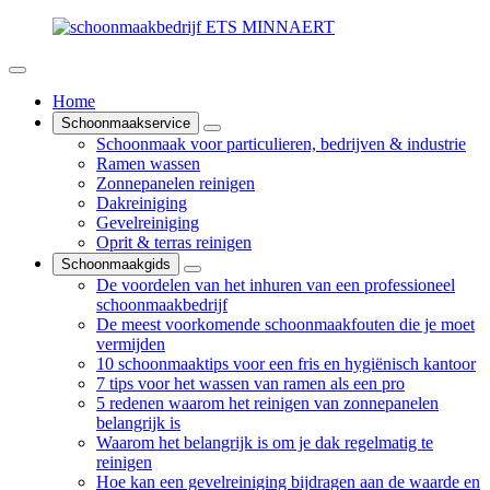
Home
Schoonmaakservice
Schoonmaak voor particulieren, bedrijven & industrie
Ramen wassen
Zonnepanelen reinigen
Dakreiniging
Gevelreiniging
Oprit & terras reinigen
Schoonmaakgids
De voordelen van het inhuren van een professioneel
schoonmaakbedrijf
De meest voorkomende schoonmaakfouten die je moet
vermijden
10 schoonmaaktips voor een fris en hygiënisch kantoor
7 tips voor het wassen van ramen als een pro
5 redenen waarom het reinigen van zonnepanelen
belangrijk is
Waarom het belangrijk is om je dak regelmatig te
reinigen
Hoe kan een gevelreiniging bijdragen aan de waarde en