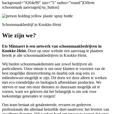
background=”#204e99″ size=”5″ radius=”round”]Offerte
schoonmaak aanvragen[/su_button]
Schoonmaakbedrijf in Knokke-Heist
Wie zijn we?
Ets Minnaert is een netwerk van schoonmaakbedrijven in
Knokke-Heist.
Door op onze website een aanvraag te plaatsen
bereik je alle schoonmaakbedrijven in Knokke-Heist.
Wij bieden schoonmaakdiensten aan zowel bedrijven als
particulieren. Onze missie is om onze klanten te voorzien van de
best mogelijke dienstverlening en daarbij ook nog eens zo
milieubewust mogelijk te zijn. Dit doen we door alleen te werken
met eco-vriendelijke en biologisch afbreekbare producten. We
streven er naar om onze diensten zo duurzaam mogelijk uit te
voeren, want we geloven dat het belangrijk is om ook voor
toekomstige generaties te zorgen!
Ons team bestaat uit getalenteerde, ervaren en gedreven
professionals die allemaal hetzelfde doel nastreven: het leveren van
excellente diensten. Wij werken hard om ervoor te zorgen dat onze