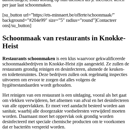
per jaar laat schoonmaken.
[su_button url=”https://ets-minnaert.be/offerte/schoonmaak/”
background=”#204e99″ size=”5″ radius=”round”]Contacteer
ons[/su_button]
Schoonmaak van restaurants in Knokke-
Heist
Restaurants schoonmaken
is een klus waarvoor gekwalificeerde
schoonmaakbedrijven in Knokke-Heist zijn aangesteld. Ze zullen de
restaurants grondig reinigen en desinfecteren, alsmede de keuken-
en toilettenruimtes. Deze bedrijven zullen ook regelmatig inspecties
uitvoeren om ervoor te zorgen dat alles volgens de
hygiënestandaarden wordt gehouden.
Het reinigen van een restaurant is een uitdaging, vooral als het gaat
om vlekken verwijderen, het afnemen van afval en het desinfecteren
van alle oppervlakken. Er moet veel aandacht besteed worden aan
sanitair, waarbij alle doorgezakte voedselresten verwijderd moeten
worden. Daarnaast moet het oppervlak ook grondig worden
desinfecteerd met speciale chemische producten om te voorkomen
dat er bacteriën verspreid worden.