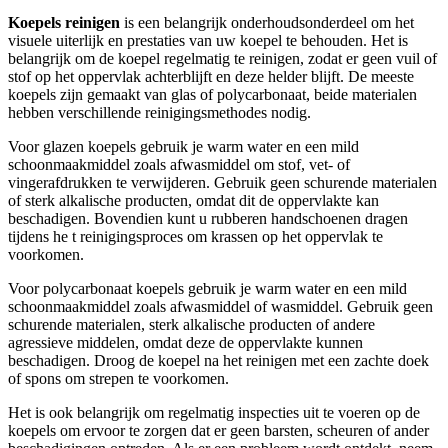
Koepels reinigen
is een belangrijk onderhoudsonderdeel om het
visuele uiterlijk en prestaties van uw koepel te behouden. Het is
belangrijk om de koepel regelmatig te reinigen, zodat er geen vuil of
stof op het oppervlak achterblijft en deze helder blijft. De meeste
koepels zijn gemaakt van glas of polycarbonaat, beide materialen
hebben verschillende reinigingsmethodes nodig.
Voor glazen koepels gebruik je warm water en een mild
schoonmaakmiddel zoals afwasmiddel om stof, vet- of
vingerafdrukken te verwijderen. Gebruik geen schurende materialen
of sterk alkalische producten, omdat dit de oppervlakte kan
beschadigen. Bovendien kunt u rubberen handschoenen dragen
tijdens he t reinigingsproces om krassen op het oppervlak te
voorkomen.
Voor polycarbonaat koepels gebruik je warm water en een mild
schoonmaakmiddel zoals afwasmiddel of wasmiddel. Gebruik geen
schurende materialen, sterk alkalische producten of andere
agressieve middelen, omdat deze de oppervlakte kunnen
beschadigen. Droog de koepel na het reinigen met een zachte doek
of spons om strepen te voorkomen.
Het is ook belangrijk om regelmatig inspecties uit te voeren op de
koepels om ervoor te zorgen dat er geen barsten, scheuren of ander