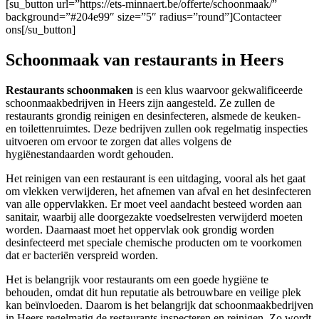
[su_button url=”https://ets-minnaert.be/offerte/schoonmaak/”
background=”#204e99″ size=”5″ radius=”round”]Contacteer
ons[/su_button]
Schoonmaak van restaurants in Heers
Restaurants schoonmaken
is een klus waarvoor gekwalificeerde
schoonmaakbedrijven in Heers zijn aangesteld. Ze zullen de
restaurants grondig reinigen en desinfecteren, alsmede de keuken-
en toilettenruimtes. Deze bedrijven zullen ook regelmatig inspecties
uitvoeren om ervoor te zorgen dat alles volgens de
hygiënestandaarden wordt gehouden.
Het reinigen van een restaurant is een uitdaging, vooral als het gaat
om vlekken verwijderen, het afnemen van afval en het desinfecteren
van alle oppervlakken. Er moet veel aandacht besteed worden aan
sanitair, waarbij alle doorgezakte voedselresten verwijderd moeten
worden. Daarnaast moet het oppervlak ook grondig worden
desinfecteerd met speciale chemische producten om te voorkomen
dat er bacteriën verspreid worden.
Het is belangrijk voor restaurants om een goede hygiëne te
behouden, omdat dit hun reputatie als betrouwbare en veilige plek
kan beïnvloeden. Daarom is het belangrijk dat schoonmaakbedrijven
in Heers regelmatig de restaurants inspecteren en reinigen. Zo wordt