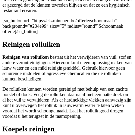
er gezorgd dat de klanten tevreden blijven en dat ze een hygiënisch
restaurant ervaren.
[su_button url=”https://ets-minnaert.be/offerte/schoonmaak/”
background=”#204e99″ size=”5″ radius=”round”]Schoonmaak
offerte[/su_button]
Reinigen rolluiken
Reinigen van rolluiken
bestaat uit het verwijderen van vuil, stof en
andere verontreinigingen. Hiervoor kunt u een oplossing maken van
lauw water en een mild reinigingsmiddel. Gebruik hiervoor geen
schurende middelen of agressieve chemicaliën die de rolluiken
kunnen beschadigen.
De rolluiken kunnen worden gereinigd met behulp van een zachte
borstel of doek. Veeg de rolluiken daarna af met een natte doek om
al het vuil te verwijderen. Als er hardnekkige vlekken aanwezig zijn,
kunt u overwegen het rolluik in lauwwarm water te laten weken
voordat het wordt schoongemaakt. Laat het rolluik goed drogen
voordat u het terugzet in de raamopening.
Koepels reinigen