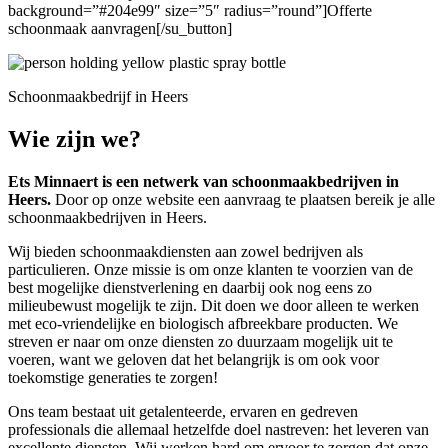
background=”#204e99″ size=”5″ radius=”round”]Offerte
schoonmaak aanvragen[/su_button]
Schoonmaakbedrijf in Heers
Wie zijn we?
Ets Minnaert is een netwerk van schoonmaakbedrijven in
Heers.
Door op onze website een aanvraag te plaatsen bereik je alle
schoonmaakbedrijven in Heers.
Wij bieden schoonmaakdiensten aan zowel bedrijven als
particulieren. Onze missie is om onze klanten te voorzien van de
best mogelijke dienstverlening en daarbij ook nog eens zo
milieubewust mogelijk te zijn. Dit doen we door alleen te werken
met eco-vriendelijke en biologisch afbreekbare producten. We
streven er naar om onze diensten zo duurzaam mogelijk uit te
voeren, want we geloven dat het belangrijk is om ook voor
toekomstige generaties te zorgen!
Ons team bestaat uit getalenteerde, ervaren en gedreven
professionals die allemaal hetzelfde doel nastreven: het leveren van
excellente diensten. Wij werken hard om ervoor te zorgen dat onze