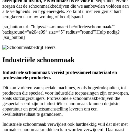
overlijden of brand, Ets Minnaert is er voor u.
Wij zullen ervoor
zorgen dat de schoonmaakbedrijven die we aanbevelen voldoen aan
alle veiligheids- en hygiëneregels. Zo kunt u met een gerust hart
terugkeren naar uw woning of bedrijfspand.
[su_button url=”https://ets-minnaert.be/offerte/schoonmaak/”
background=”#204e99″ size=”5″ radius=”round”]Hulp nodig?
[/su_button]
Industriële schoonmaak
Industriële schoonmaak vereist professioneel materiaal en
professionele producten.
Dit kan variëren van speciale machines, zoals hogedrukspuiten, tot
producten die speciaal voor industriële toepassingen zijn ontworpen,
zoals stofzuigerzuigers. Professionele schoonmaakbedrijven die
gespecialiseerd zijn in industriële schoonmaak kunnen de juiste
apparatuur en productsamenstelling leveren om een ​​
kwaliteitsresultaat te garanderen.
Industriële schoonmaak verwijdert ook hardnekkig vuil dat niet met
normale schoonmaakmiddelen kan worden verwijderd. Daarnaast