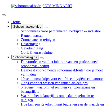
Home
Schoonmaakservice
Schoonmaak voor particulieren, bedrijven & industrie
Ramen wassen
Zonnepanelen reinigen
Dakreiniging
Gevelreiniging
Oprit & terras reinigen
Schoonmaakgids
De voordelen van het inhuren van een professioneel
schoonmaakbedrijf
De meest voorkomende schoonmaakfouten die je moet
vermijden
10 schoonmaaktips voor een fris en hygiënisch kantoor
7 tips voor het wassen van ramen als een pro
5 redenen waarom het reinigen van zonnepanelen
belangrijk is
Waarom het belangrijk is om je dak regelmatig te
reinigen
Hoe kan een gevelreiniging bijdragen aan de waarde en