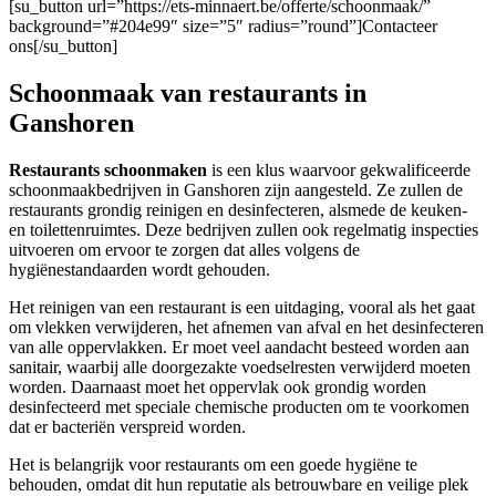
[su_button url=”https://ets-minnaert.be/offerte/schoonmaak/”
background=”#204e99″ size=”5″ radius=”round”]Contacteer
ons[/su_button]
Schoonmaak van restaurants in
Ganshoren
Restaurants schoonmaken
is een klus waarvoor gekwalificeerde
schoonmaakbedrijven in Ganshoren zijn aangesteld. Ze zullen de
restaurants grondig reinigen en desinfecteren, alsmede de keuken-
en toilettenruimtes. Deze bedrijven zullen ook regelmatig inspecties
uitvoeren om ervoor te zorgen dat alles volgens de
hygiënestandaarden wordt gehouden.
Het reinigen van een restaurant is een uitdaging, vooral als het gaat
om vlekken verwijderen, het afnemen van afval en het desinfecteren
van alle oppervlakken. Er moet veel aandacht besteed worden aan
sanitair, waarbij alle doorgezakte voedselresten verwijderd moeten
worden. Daarnaast moet het oppervlak ook grondig worden
desinfecteerd met speciale chemische producten om te voorkomen
dat er bacteriën verspreid worden.
Het is belangrijk voor restaurants om een goede hygiëne te
behouden, omdat dit hun reputatie als betrouwbare en veilige plek