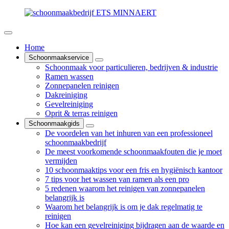
Home
Schoonmaakservice
Schoonmaak voor particulieren, bedrijven & industrie
Ramen wassen
Zonnepanelen reinigen
Dakreiniging
Gevelreiniging
Oprit & terras reinigen
Schoonmaakgids
De voordelen van het inhuren van een professioneel
schoonmaakbedrijf
De meest voorkomende schoonmaakfouten die je moet
vermijden
10 schoonmaaktips voor een fris en hygiënisch kantoor
7 tips voor het wassen van ramen als een pro
5 redenen waarom het reinigen van zonnepanelen
belangrijk is
Waarom het belangrijk is om je dak regelmatig te
reinigen
Hoe kan een gevelreiniging bijdragen aan de waarde en