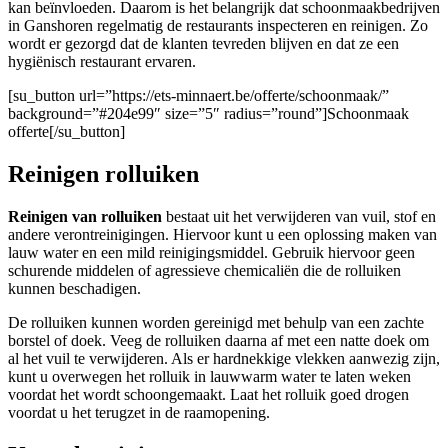
kan beïnvloeden. Daarom is het belangrijk dat schoonmaakbedrijven
in Ganshoren regelmatig de restaurants inspecteren en reinigen. Zo
wordt er gezorgd dat de klanten tevreden blijven en dat ze een
hygiënisch restaurant ervaren.
[su_button url=”https://ets-minnaert.be/offerte/schoonmaak/”
background=”#204e99″ size=”5″ radius=”round”]Schoonmaak
offerte[/su_button]
Reinigen rolluiken
Reinigen van rolluiken
bestaat uit het verwijderen van vuil, stof en
andere verontreinigingen. Hiervoor kunt u een oplossing maken van
lauw water en een mild reinigingsmiddel. Gebruik hiervoor geen
schurende middelen of agressieve chemicaliën die de rolluiken
kunnen beschadigen.
De rolluiken kunnen worden gereinigd met behulp van een zachte
borstel of doek. Veeg de rolluiken daarna af met een natte doek om
al het vuil te verwijderen. Als er hardnekkige vlekken aanwezig zijn,
kunt u overwegen het rolluik in lauwwarm water te laten weken
voordat het wordt schoongemaakt. Laat het rolluik goed drogen
voordat u het terugzet in de raamopening.