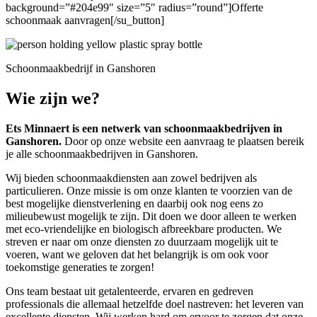
background=”#204e99″ size=”5″ radius=”round”]Offerte
schoonmaak aanvragen[/su_button]
Schoonmaakbedrijf in Ganshoren
Wie zijn we?
Ets Minnaert is een netwerk van schoonmaakbedrijven in
Ganshoren.
Door op onze website een aanvraag te plaatsen bereik
je alle schoonmaakbedrijven in Ganshoren.
Wij bieden schoonmaakdiensten aan zowel bedrijven als
particulieren. Onze missie is om onze klanten te voorzien van de
best mogelijke dienstverlening en daarbij ook nog eens zo
milieubewust mogelijk te zijn. Dit doen we door alleen te werken
met eco-vriendelijke en biologisch afbreekbare producten. We
streven er naar om onze diensten zo duurzaam mogelijk uit te
voeren, want we geloven dat het belangrijk is om ook voor
toekomstige generaties te zorgen!
Ons team bestaat uit getalenteerde, ervaren en gedreven
professionals die allemaal hetzelfde doel nastreven: het leveren van
excellente diensten. Wij werken hard om ervoor te zorgen dat onze