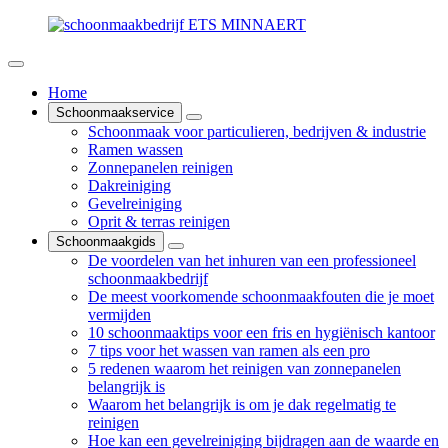
Home
Schoonmaakservice
Schoonmaak voor particulieren, bedrijven & industrie
Ramen wassen
Zonnepanelen reinigen
Dakreiniging
Gevelreiniging
Oprit & terras reinigen
Schoonmaakgids
De voordelen van het inhuren van een professioneel
schoonmaakbedrijf
De meest voorkomende schoonmaakfouten die je moet
vermijden
10 schoonmaaktips voor een fris en hygiënisch kantoor
7 tips voor het wassen van ramen als een pro
5 redenen waarom het reinigen van zonnepanelen
belangrijk is
Waarom het belangrijk is om je dak regelmatig te
reinigen
Hoe kan een gevelreiniging bijdragen aan de waarde en