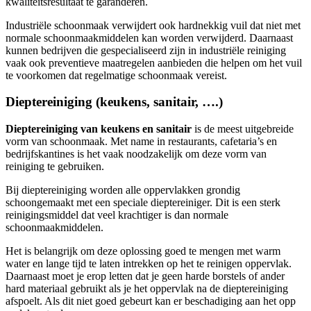
kwaliteitsresultaat te garanderen.
Industriële schoonmaak verwijdert ook hardnekkig vuil dat niet met
normale schoonmaakmiddelen kan worden verwijderd. Daarnaast
kunnen bedrijven die gespecialiseerd zijn in industriële reiniging
vaak ook preventieve maatregelen aanbieden die helpen om het vuil
te voorkomen dat regelmatige schoonmaak vereist.
Dieptereiniging (keukens, sanitair, ….)
Dieptereiniging van keukens en sanitair
is de meest uitgebreide
vorm van schoonmaak. Met name in restaurants, cafetaria’s en
bedrijfskantines is het vaak noodzakelijk om deze vorm van
reiniging te gebruiken.
Bij dieptereiniging worden alle oppervlakken grondig
schoongemaakt met een speciale dieptereiniger. Dit is een sterk
reinigingsmiddel dat veel krachtiger is dan normale
schoonmaakmiddelen.
Het is belangrijk om deze oplossing goed te mengen met warm
water en lange tijd te laten intrekken op het te reinigen oppervlak.
Daarnaast moet je erop letten dat je geen harde borstels of ander
hard materiaal gebruikt als je het oppervlak na de dieptereiniging
afspoelt. Als dit niet goed gebeurt kan er beschadiging aan het opp