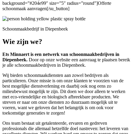
background=”#204e99″ size=”5″ radius=”round”]Offerte
schoonmaak aanvragen[/su_button]
Schoonmaakbedrijf in Diepenbeek
Wie zijn we?
Ets Minnaert is een netwerk van schoonmaakbedrijven in
Diepenbeek.
Door op onze website een aanvraag te plaatsen bereik
je alle schoonmaakbedrijven in Diepenbeek.
Wij bieden schoonmaakdiensten aan zowel bedrijven als
particulieren. Onze missie is om onze klanten te voorzien van de
best mogelijke dienstverlening en daarbij ook nog eens zo
milieubewust mogelijk te zijn. Dit doen we door alleen te werken
met eco-vriendelijke en biologisch afbreekbare producten. We
streven er naar om onze diensten zo duurzaam mogelijk uit te
voeren, want we geloven dat het belangrijk is om ook voor
toekomstige generaties te zorgen!
Ons team bestaat uit getalenteerde, ervaren en gedreven
professionals die allemaal hetzelfde doel nastreven: het leveren van
excellente diensten. Wij werken hard om ervoor te zorgen dat onze