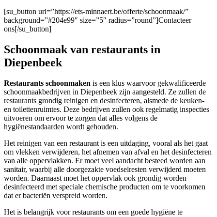
[su_button url=”https://ets-minnaert.be/offerte/schoonmaak/”
background=”#204e99″ size=”5″ radius=”round”]Contacteer
ons[/su_button]
Schoonmaak van restaurants in
Diepenbeek
Restaurants schoonmaken
is een klus waarvoor gekwalificeerde
schoonmaakbedrijven in Diepenbeek zijn aangesteld. Ze zullen de
restaurants grondig reinigen en desinfecteren, alsmede de keuken-
en toilettenruimtes. Deze bedrijven zullen ook regelmatig inspecties
uitvoeren om ervoor te zorgen dat alles volgens de
hygiënestandaarden wordt gehouden.
Het reinigen van een restaurant is een uitdaging, vooral als het gaat
om vlekken verwijderen, het afnemen van afval en het desinfecteren
van alle oppervlakken. Er moet veel aandacht besteed worden aan
sanitair, waarbij alle doorgezakte voedselresten verwijderd moeten
worden. Daarnaast moet het oppervlak ook grondig worden
desinfecteerd met speciale chemische producten om te voorkomen
dat er bacteriën verspreid worden.
Het is belangrijk voor restaurants om een goede hygiëne te