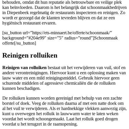
behouden, omdat dit hun reputatie als betrouwbare en veilige plek
kan beïnvloeden. Daarom is het belangrijk dat schoonmaakbedrijven
in Diepenbeek regelmatig de restaurants inspecteren en reinigen. Zo
wordt er gezorgd dat de klanten tevreden blijven en dat ze een
hygiënisch restaurant ervaren.
[su_button url=”https://ets-minnaert.be/offerte/schoonmaak/”
background=”#204e99″ size=”5″ radius=”round”]Schoonmaak
offerte[/su_button]
Reinigen rolluiken
Reinigen van rolluiken
bestaat uit het verwijderen van vuil, stof en
andere verontreinigingen. Hiervoor kunt u een oplossing maken van
lauw water en een mild reinigingsmiddel. Gebruik hiervoor geen
schurende middelen of agressieve chemicaliën die de rolluiken
kunnen beschadigen.
De rolluiken kunnen worden gereinigd met behulp van een zachte
borstel of doek. Veeg de rolluiken daarna af met een natte doek om
al het vuil te verwijderen. Als er hardnekkige vlekken aanwezig zijn,
kunt u overwegen het rolluik in lauwwarm water te laten weken
voordat het wordt schoongemaakt. Laat het rolluik goed drogen
voordat u het terugzet in de raamopening.