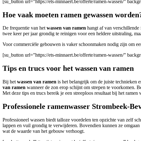
[su_button url=”https://ets-minnaert.be/offerte/ramen-wassen/” bac
Hoe vaak moeten ramen gewassen worden
De frequentie van het
wassen van ramen
hangt af van verschillende
twee keer per jaar grondig te reinigen voor een heldere uitstraling, m
Voor commerciële gebouwen
is vaker schoonmaken nodig zijn om een 
[su_button url=”https://ets-minnaert.be/offerte/ramen-wassen/” ba
Tips en trucs voor het wassen van ramen
Bij het
wassen van ramen
is het belangrijk om de juiste technieken
van ramen
wanneer de zon erop schijnt om strepen te voorkomen. Be
Met deze tips en trucs bereik je een streeploos resultaat bij het ramen
Professionele ramenwasser Strombeek-Be
Professioneel wassen biedt talloze voordelen ten opzichte van zelf 
lappen en vuil grondig te verwijderen. Bovendien kunnen ze omgaan m
wat de waarde van het gebouw verhoogt.