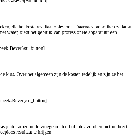
ombeek-Bever[/su_button]
ken, die het beste resultaat opleveren. Daarnaast gebruiken ze lauw
met water, biedt het gebruik van professionele apparatuur een
mbeek-Bever[/su_button]
e klus. Over het algemeen zijn de kosten redelijk en zijn ze het
ombeek-Bever[/su_button]
s je de ramen in de vroege ochtend of late avond en niet in direct
ploos resultaat te krijgen.