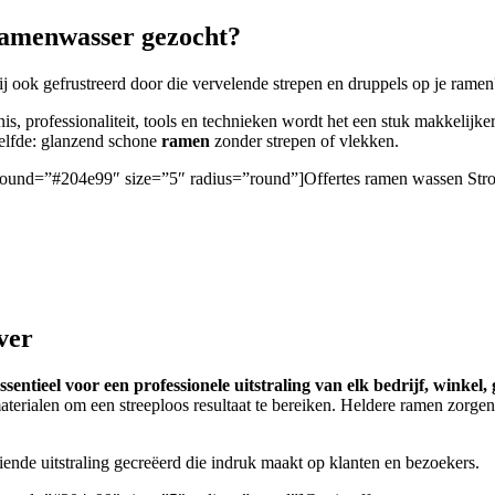
amenwasser gezocht?
j ook gefrustreerd door die vervelende strepen en druppels op je ramen?
is, professionaliteit, tools en technieken wordt het een stuk makkelijke
zelfde: glanzend schone
ramen
zonder strepen of vlekken.
ckground=”#204e99″ size=”5″ radius=”round”]Offertes ramen wassen St
ver
sentieel voor een professionele uitstraling van elk bedrijf, winkel
aterialen om een streeploos resultaat te bereiken. Heldere ramen zor
iende uitstraling gecreëerd die indruk maakt op klanten en bezoekers.