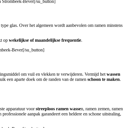
en Strombeek-Bever[/su_button]
et type glas. Over het algemeen wordt aanbevolen om ramen minstens
kt op
wekelijkse of maandelijkse frequentie
.
ombeek-Bever[/su_button]
gingsmiddel om vuil en vlekken te verwijderen. Vermijd het
wassen
bruik een aparte doek om de randen van de ramen
schoon te maken
.
iste apparatuur voor
streeploos ramen wasse
n, ramen zemen, ramen
rofessionele aanpak garandeert een heldere en schone uitstraling,