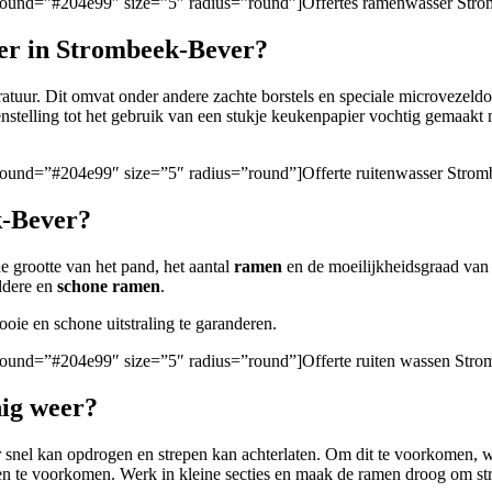
ckground=”#204e99″ size=”5″ radius=”round”]Offertes ramenwasser Str
er in Strombeek-Bever?
uur. Dit omvat onder andere zachte borstels en speciale microvezeldoe
genstelling tot het gebruik van een stukje keukenpapier vochtig gemaakt 
kground=”#204e99″ size=”5″ radius=”round”]Offerte ruitenwasser Stro
k-Bever?
e grootte van het pand, het aantal
ramen
en de moeilijkheidsgraad van d
eldere en
schone ramen
.
ie en schone uitstraling te garanderen.
kground=”#204e99″ size=”5″ radius=”round”]Offerte ruiten wassen Str
nig weer?
 snel kan opdrogen en strepen kan achterlaten. Om dit te voorkomen, wa
en te voorkomen. Werk in kleine secties en maak de ramen droog om stree