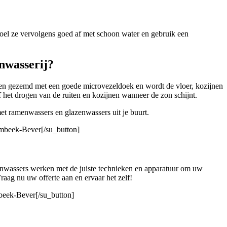
poel ze vervolgens goed af met schoon water en gebruik een
nwasserij?
t en gezemd met een goede microvezeldoek en wordt de vloer, kozijnen
ef het drogen van de ruiten en kozijnen wanneer de zon schijnt.
 met ramenwassers en glazenwassers uit je buurt.
ombeek-Bever[/su_button]
tenwassers werken met de juiste technieken en apparatuur om uw
aag nu uw offerte aan en ervaar het zelf!
mbeek-Bever[/su_button]