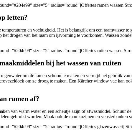
ckground=”#204e99″ size=”5″ radius=”round”]Offertes ramen wassen St
p letten?
 temperaturen en vochtigheid. Het is belangrijk om een raamwisser te 
t op het drogen van het raam om ijsvorming te voorkomen. Wassen zonder 
kground=”#204e99″ size=”5″ radius=”round”]Offertes ruiten wassen Str
nmaakmiddelen bij het wassen van ruiten
d regenwater om de ramen schoon te maken en vermijd het gebruik van 
icrovezeldoek om ze droog te maken. Een Kärcher window vac kan ook 
van ramen af?
maken van warm water en een scheutje azijn of afwasmiddel. Schuur de 
delen gebruikt worden. Maak ook de raamkozijnen en vensterbanken sch
kground=”#204e99″ size=”5″ radius=”round”]Offertes glazenwasserij St