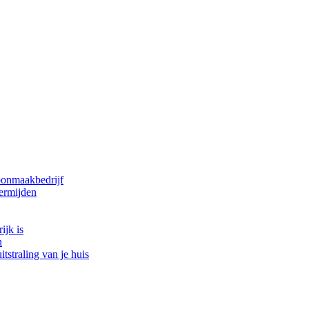
oonmaakbedrijf
ermijden
ijk is
n
tstraling van je huis