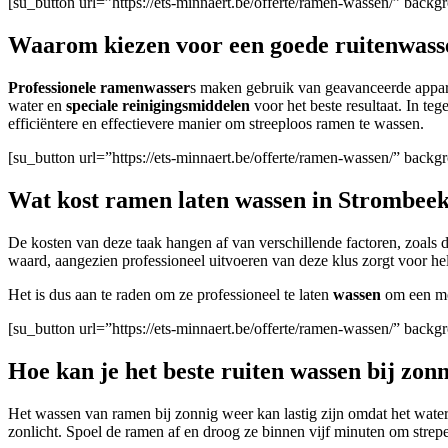
[su_button url=”https://ets-minnaert.be/offerte/ramen-wassen/” ba
Waarom kiezen voor een goede ruitenwass
Professionele ramenwasser
s maken gebruik van geavanceerde apparat
water en
speciale reinigingsmiddelen
voor het beste resultaat. In te
efficiëntere en effectievere manier om streeploos ramen te wassen.
[su_button url=”https://ets-minnaert.be/offerte/ramen-wassen/” bac
Wat kost ramen laten wassen in Strombee
De kosten van deze taak hangen af van verschillende factoren, zoals d
waard, aangezien professioneel uitvoeren van deze klus zorgt voor h
Het is dus aan te raden om ze professioneel te laten
wassen
om een moo
[su_button url=”https://ets-minnaert.be/offerte/ramen-wassen/” bac
Hoe kan je het beste ruiten wassen bij zon
Het wassen van ramen bij zonnig weer kan lastig zijn omdat het water
zonlicht. Spoel de ramen af en droog ze binnen vijf minuten om strep