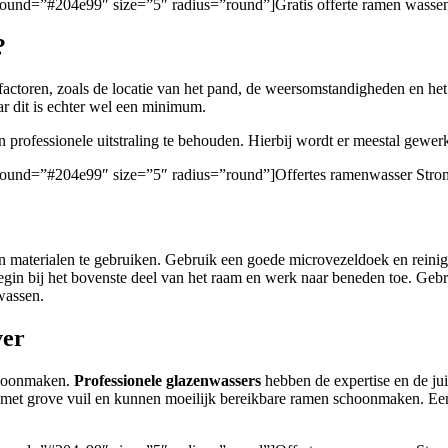
kground=”#204e99″ size=”5″ radius=”round”]Gratis offerte ramen wass
?
 factoren, zoals de locatie van het pand, de weersomstandigheden en h
aar dit is echter wel een minimum.
professionele uitstraling te behouden. Hierbij wordt er meestal gewer
ckground=”#204e99″ size=”5″ radius=”round”]Offertes ramenwasser Str
 en materialen te gebruiken. Gebruik een goede microvezeldoek en reini
gin bij het bovenste deel van het raam en werk naar beneden toe. Ge
 wassen.
ver
schoonmaken.
Professionele glazenwassers
hebben de expertise en de ju
et grove vuil en kunnen moeilijk bereikbare ramen schoonmaken. Een p