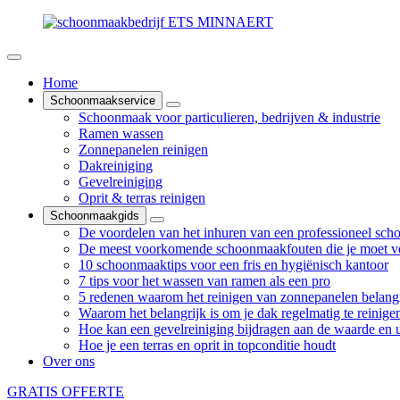
Home
Schoonmaakservice
Schoonmaak voor particulieren, bedrijven & industrie
Ramen wassen
Zonnepanelen reinigen
Dakreiniging
Gevelreiniging
Oprit & terras reinigen
Schoonmaakgids
De voordelen van het inhuren van een professioneel sch
De meest voorkomende schoonmaakfouten die je moet v
10 schoonmaaktips voor een fris en hygiënisch kantoor
7 tips voor het wassen van ramen als een pro
5 redenen waarom het reinigen van zonnepanelen belangr
Waarom het belangrijk is om je dak regelmatig te reinige
Hoe kan een gevelreiniging bijdragen aan de waarde en ui
Hoe je een terras en oprit in topconditie houdt
Over ons
GRATIS OFFERTE