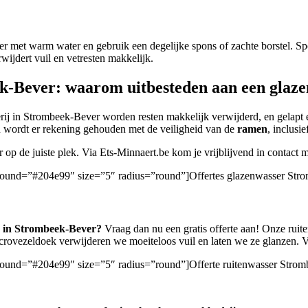
r met warm water en gebruik een degelijke spons of zachte borstel. S
ijdert vuil en vetresten makkelijk.
k-Bever: waarom uitbesteden aan een glaze
serij in Strombeek-Bever worden resten makkelijk verwijderd, en gelap
en wordt er rekening gehouden met de veiligheid van de
ramen
, inclusi
er op de juiste plek. Via Ets-Minnaert.be kom je vrijblijvend in contact
kground=”#204e99″ size=”5″ radius=”round”]Offertes glazenwasser Str
r in Strombeek-Bever?
Vraag dan nu een gratis offerte aan! Onze rui
crovezeldoek verwijderen we moeiteloos vuil en laten we ze glanzen. Vr
kground=”#204e99″ size=”5″ radius=”round”]Offerte ruitenwasser Stro