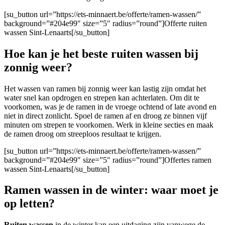
[su_button url=”https://ets-minnaert.be/offerte/ramen-wassen/”
background=”#204e99″ size=”5″ radius=”round”]Offerte ruiten
wassen Sint-Lenaarts[/su_button]
Hoe kan je het beste ruiten wassen bij
zonnig weer?
Het wassen van ramen bij zonnig weer kan lastig zijn omdat het
water snel kan opdrogen en strepen kan achterlaten. Om dit te
voorkomen, was je de ramen in de vroege ochtend of late avond en
niet in direct zonlicht. Spoel de ramen af en droog ze binnen vijf
minuten om strepen te voorkomen. Werk in kleine secties en maak
de ramen droog om streeploos resultaat te krijgen.
[su_button url=”https://ets-minnaert.be/offerte/ramen-wassen/”
background=”#204e99″ size=”5″ radius=”round”]Offertes ramen
wassen Sint-Lenaarts[/su_button]
Ramen wassen in de winter: waar moet je
op letten?
Ruiten wassen
in de winter kan een uitdaging zijn vanwege de