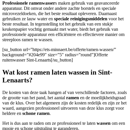
Professionele ramenwasser
s maken gebruik van geavanceerde
apparatuur. Dit omvat onder andere zachte borstels en speciale
microvezeldoeken, die het beste resultaat opleveren. Daarnaast
gebruiken ze lauw water en
speciale reinigingsmiddelen
voor het
beste resultaat. In tegenstelling tot het gebruik van een stukje
keukenpapier vochtig gemaakt met water, biedt het gebruik van
professionele apparatuur een efficiëntere en effectievere manier om
streeploos ramen te wassen.
[su_button url=”https://ets-minnaert.be/offerte/ramen-wassen/”
background=”#204e99″ size=”5″ radius=”round”]Offerte
ruitenwasser Sint-Lenaarts[/su_button]
Wat kost ramen laten wassen in Sint-
Lenaarts?
De kosten van deze taak hangen af van verschillende factoren, zoals
de grootte van het pand, het aantal
ramen
en de moeilijkheidsgraad
van de klus. Over het algemeen zijn de kosten redelijk en zijn ze het
waard, aangezien professioneel uitvoeren van deze klus zorgt voor
heldere en
schone ramen
.
Het is dus aan te raden om ze professioneel te laten
wassen
om een
mooie en schone uitstraling te garanderen.