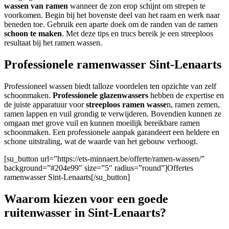
wassen van ramen
wanneer de zon erop schijnt om strepen te
voorkomen. Begin bij het bovenste deel van het raam en werk naar
beneden toe. Gebruik een aparte doek om de randen van de ramen
schoon te maken
. Met deze tips en trucs bereik je een streeploos
resultaat bij het ramen wassen.
Professionele ramenwasser Sint-Lenaarts
Professioneel wassen biedt talloze voordelen ten opzichte van zelf
schoonmaken.
Professionele glazenwassers
hebben de expertise en
de juiste apparatuur voor
streeploos ramen wasse
n, ramen zemen,
ramen lappen en vuil grondig te verwijderen. Bovendien kunnen ze
omgaan met grove vuil en kunnen moeilijk bereikbare ramen
schoonmaken. Een professionele aanpak garandeert een heldere en
schone uitstraling, wat de waarde van het gebouw verhoogt.
[su_button url=”https://ets-minnaert.be/offerte/ramen-wassen/”
background=”#204e99″ size=”5″ radius=”round”]Offertes
ramenwasser Sint-Lenaarts[/su_button]
Waarom kiezen voor een goede
ruitenwasser in Sint-Lenaarts?