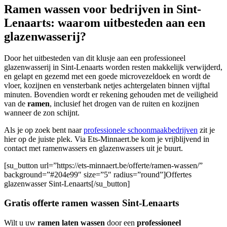
Ramen wassen voor bedrijven in Sint-
Lenaarts: waarom uitbesteden aan een
glazenwasserij?
Door het uitbesteden van dit klusje aan een professioneel
glazenwasserij in Sint-Lenaarts worden resten makkelijk verwijderd,
en gelapt en gezemd met een goede microvezeldoek en wordt de
vloer, kozijnen en vensterbank netjes achtergelaten binnen vijftal
minuten. Bovendien wordt er rekening gehouden met de veiligheid
van de
ramen
, inclusief het drogen van de ruiten en kozijnen
wanneer de zon schijnt.
Als je op zoek bent naar
professionele schoonmaakbedrijven
zit je
hier op de juiste plek. Via Ets-Minnaert.be kom je vrijblijvend in
contact met ramenwassers en glazenwassers uit je buurt.
[su_button url=”https://ets-minnaert.be/offerte/ramen-wassen/”
background=”#204e99″ size=”5″ radius=”round”]Offertes
glazenwasser Sint-Lenaarts[/su_button]
Gratis offerte ramen wassen Sint-Lenaarts
Wilt u uw
ramen laten wassen
door een
professioneel