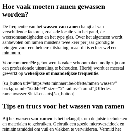
Hoe vaak moeten ramen gewassen
worden?
De frequentie van het
wassen van ramen
hangt af van
verschillende factoren, zoals de locatie van het pand, de
weersomstandigheden en het type glas. Over het algemeen wordt
aanbevolen om ramen minstens twee keer per jaar grondig te
reinigen voor een heldere uitstraling, maar dit is echter wel een
minimum.
Voor commerciële gebouwen
is vaker schoonmaken nodig zijn om
een professionele uitstraling te behouden. Hierbij wordt er meestal
gewerkt op
wekelijkse of maandelijkse frequentie
.
[su_button url=”https://ets-minnaert.be/offerte/ramen-wassen/”
background=”#204e99″ size=”5″ radius=”round”]Offertes
ramenwasser Sint-Lenaarts[/su_button]
Tips en trucs voor het wassen van ramen
Bij het
wassen van ramen
is het belangrijk om de juiste technieken
en materialen te gebruiken. Gebruik een goede microvezeldoek en
reinigingsmiddel om vuil en vlekken te verwijderen. Vermijd het