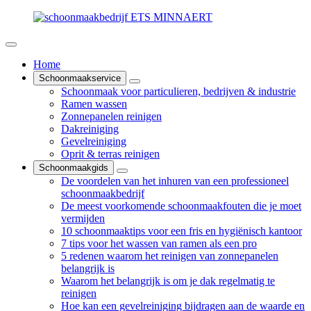
Home
Schoonmaakservice
Schoonmaak voor particulieren, bedrijven & industrie
Ramen wassen
Zonnepanelen reinigen
Dakreiniging
Gevelreiniging
Oprit & terras reinigen
Schoonmaakgids
De voordelen van het inhuren van een professioneel
schoonmaakbedrijf
De meest voorkomende schoonmaakfouten die je moet
vermijden
10 schoonmaaktips voor een fris en hygiënisch kantoor
7 tips voor het wassen van ramen als een pro
5 redenen waarom het reinigen van zonnepanelen
belangrijk is
Waarom het belangrijk is om je dak regelmatig te
reinigen
Hoe kan een gevelreiniging bijdragen aan de waarde en