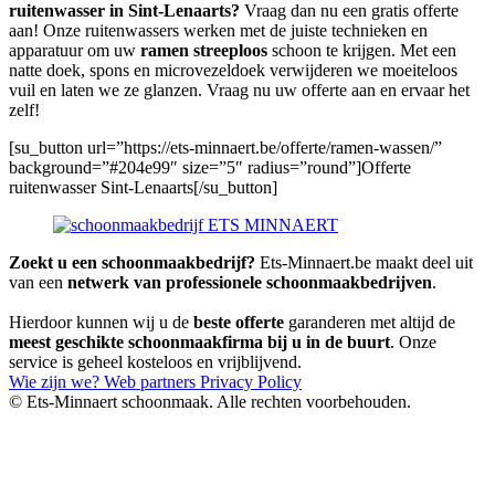
ruitenwasser in Sint-Lenaarts?
Vraag dan nu een gratis offerte
aan! Onze ruitenwassers werken met de juiste technieken en
apparatuur om uw
ramen streeploos
schoon te krijgen. Met een
natte doek, spons en microvezeldoek verwijderen we moeiteloos
vuil en laten we ze glanzen. Vraag nu uw offerte aan en ervaar het
zelf!
[su_button url=”https://ets-minnaert.be/offerte/ramen-wassen/”
background=”#204e99″ size=”5″ radius=”round”]Offerte
ruitenwasser Sint-Lenaarts[/su_button]
Zoekt u een schoonmaakbedrijf?
Ets-Minnaert.be maakt deel uit
van een
netwerk van professionele schoonmaakbedrijven
.
Hierdoor kunnen wij u de
beste offerte
garanderen met altijd de
meest geschikte schoonmaakfirma bij u in de buurt
. Onze
service is geheel kosteloos en vrijblijvend.
Wie zijn we?
Web partners
Privacy Policy
© Ets-Minnaert schoonmaak. Alle rechten voorbehouden.