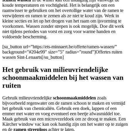
koude temperaturen en vochtigheid. Het is belangrijk om een
raamwisser te gebruiken om het overtollige water van de ramen te
verwijderen en ramen te zemen als ze niet te koud zijn. Werk in
kleine secties en let op het drogen van het raam om ijsvorming te
voorkomen. Wassen zonder strepen is ook mogelijk. Doe dit werk
niet tijdens periodes van vorst en zorg voor warme handen en
voldoende bescherming.
[su_button url=”https://ets-minnaert.be/offerte/ramen-wassen/”
background=”#204e99″ size=”5″ radius=”round”]Offertes ruiten
wassen Sint-Lenaarts[/su_button]
Het gebruik van milieuvriendelijke
schoonmaakmiddelen bij het wassen van
ruiten
Gebruik milieuvriendelijke
schoonmaakmiddelen
zoals
bijvoorbeeld regenwater om de ramen schoon te maken en vermijd
het gebruik van chemicaliën. Gebruik een doek, lappen of een
emmer met water en voeg eventueel een beetje afwasmiddel toe.
Maak gebruik van een microvezeldoek om ze droog te maken. Een
Kärcher window vac kan ook handig zijn om het water op te zuigen
en de
ramen streeploos
achter te laten.