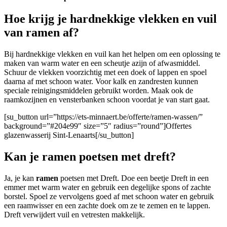
Hoe krijg je hardnekkige vlekken en vuil
van ramen af?
Bij hardnekkige vlekken en vuil kan het helpen om een oplossing te
maken van warm water en een scheutje azijn of afwasmiddel.
Schuur de vlekken voorzichtig met een doek of lappen en spoel
daarna af met schoon water. Voor kalk en zandresten kunnen
speciale reinigingsmiddelen gebruikt worden. Maak ook de
raamkozijnen en vensterbanken schoon voordat je van start gaat.
[su_button url=”https://ets-minnaert.be/offerte/ramen-wassen/”
background=”#204e99″ size=”5″ radius=”round”]Offertes
glazenwasserij Sint-Lenaarts[/su_button]
Kan je ramen poetsen met dreft?
Ja, je kan
ramen
poetsen met Dreft. Doe een beetje Dreft in een
emmer met warm water en gebruik een degelijke spons of zachte
borstel. Spoel ze vervolgens goed af met schoon water en gebruik
een raamwisser en een zachte doek om ze te zemen en te lappen.
Dreft verwijdert vuil en vetresten makkelijk.