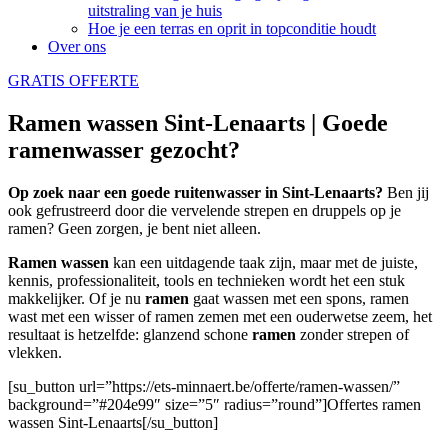
uitstraling van je huis
Hoe je een terras en oprit in topconditie houdt
Over ons
GRATIS OFFERTE
Ramen wassen Sint-Lenaarts | Goede
ramenwasser gezocht?
Op zoek naar een goede ruitenwasser in Sint-Lenaarts?
Ben jij
ook gefrustreerd door die vervelende strepen en druppels op je
ramen? Geen zorgen, je bent niet alleen.
Ramen wassen
kan een uitdagende taak zijn, maar met de juiste,
kennis, professionaliteit, tools en technieken wordt het een stuk
makkelijker. Of je nu
ramen
gaat wassen met een spons, ramen
wast met een wisser of ramen zemen met een ouderwetse zeem, het
resultaat is hetzelfde: glanzend schone
ramen
zonder strepen of
vlekken.
[su_button url=”https://ets-minnaert.be/offerte/ramen-wassen/”
background=”#204e99″ size=”5″ radius=”round”]Offertes ramen
wassen Sint-Lenaarts[/su_button]