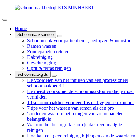
Home
Schoonmaakservice
Schoonmaak voor particulieren, bedrijven & industrie
Ramen wassen
Zonnepanelen reinigen
Dakreiniging
Gevelreiniging
Oprit & terras reinigen
Schoonmaakgids
De voordelen van het inhuren van een professioneel
schoonmaakbedrijf
De meest voorkomende schoonmaakfouten die je moet
vermijden
10 schoonmaaktips voor een fris en hygiënisch kantoor
7 tips voor het wassen van ramen als een pro
5 redenen waarom het reinigen van zonnepanelen
belangrijk is
Waarom het belangrijk is om je dak regelmatig te
reinigen
Hoe kan een gevelreiniging bijdragen aan de waarde en