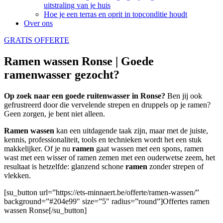
uitstraling van je huis
Hoe je een terras en oprit in topconditie houdt
Over ons
GRATIS OFFERTE
Ramen wassen Ronse | Goede
ramenwasser gezocht?
Op zoek naar een goede ruitenwasser in Ronse?
Ben jij ook
gefrustreerd door die vervelende strepen en druppels op je ramen?
Geen zorgen, je bent niet alleen.
Ramen wassen
kan een uitdagende taak zijn, maar met de juiste,
kennis, professionaliteit, tools en technieken wordt het een stuk
makkelijker. Of je nu
ramen
gaat wassen met een spons, ramen
wast met een wisser of ramen zemen met een ouderwetse zeem, het
resultaat is hetzelfde: glanzend schone
ramen
zonder strepen of
vlekken.
[su_button url=”https://ets-minnaert.be/offerte/ramen-wassen/”
background=”#204e99″ size=”5″ radius=”round”]Offertes ramen
wassen Ronse[/su_button]