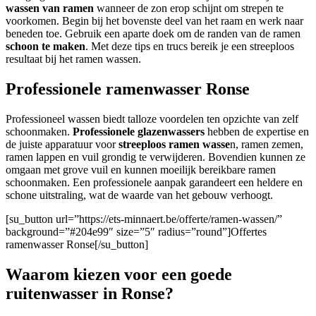
wassen van ramen
wanneer de zon erop schijnt om strepen te
voorkomen. Begin bij het bovenste deel van het raam en werk naar
beneden toe. Gebruik een aparte doek om de randen van de ramen
schoon te maken
. Met deze tips en trucs bereik je een streeploos
resultaat bij het ramen wassen.
Professionele ramenwasser Ronse
Professioneel wassen biedt talloze voordelen ten opzichte van zelf
schoonmaken.
Professionele glazenwassers
hebben de expertise en
de juiste apparatuur voor
streeploos ramen wasse
n, ramen zemen,
ramen lappen en vuil grondig te verwijderen. Bovendien kunnen ze
omgaan met grove vuil en kunnen moeilijk bereikbare ramen
schoonmaken. Een professionele aanpak garandeert een heldere en
schone uitstraling, wat de waarde van het gebouw verhoogt.
[su_button url=”https://ets-minnaert.be/offerte/ramen-wassen/”
background=”#204e99″ size=”5″ radius=”round”]Offertes
ramenwasser Ronse[/su_button]
Waarom kiezen voor een goede
ruitenwasser in Ronse?