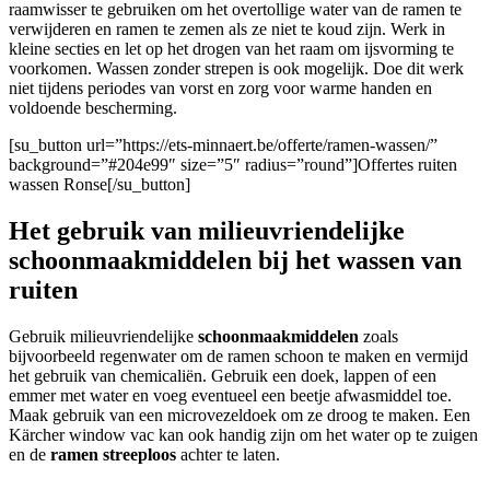
raamwisser te gebruiken om het overtollige water van de ramen te
verwijderen en ramen te zemen als ze niet te koud zijn. Werk in
kleine secties en let op het drogen van het raam om ijsvorming te
voorkomen. Wassen zonder strepen is ook mogelijk. Doe dit werk
niet tijdens periodes van vorst en zorg voor warme handen en
voldoende bescherming.
[su_button url=”https://ets-minnaert.be/offerte/ramen-wassen/”
background=”#204e99″ size=”5″ radius=”round”]Offertes ruiten
wassen Ronse[/su_button]
Het gebruik van milieuvriendelijke
schoonmaakmiddelen bij het wassen van
ruiten
Gebruik milieuvriendelijke
schoonmaakmiddelen
zoals
bijvoorbeeld regenwater om de ramen schoon te maken en vermijd
het gebruik van chemicaliën. Gebruik een doek, lappen of een
emmer met water en voeg eventueel een beetje afwasmiddel toe.
Maak gebruik van een microvezeldoek om ze droog te maken. Een
Kärcher window vac kan ook handig zijn om het water op te zuigen
en de
ramen streeploos
achter te laten.