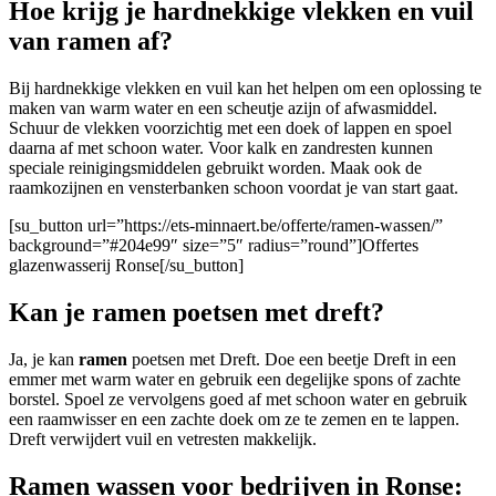
Hoe krijg je hardnekkige vlekken en vuil
van ramen af?
Bij hardnekkige vlekken en vuil kan het helpen om een oplossing te
maken van warm water en een scheutje azijn of afwasmiddel.
Schuur de vlekken voorzichtig met een doek of lappen en spoel
daarna af met schoon water. Voor kalk en zandresten kunnen
speciale reinigingsmiddelen gebruikt worden. Maak ook de
raamkozijnen en vensterbanken schoon voordat je van start gaat.
[su_button url=”https://ets-minnaert.be/offerte/ramen-wassen/”
background=”#204e99″ size=”5″ radius=”round”]Offertes
glazenwasserij Ronse[/su_button]
Kan je ramen poetsen met dreft?
Ja, je kan
ramen
poetsen met Dreft. Doe een beetje Dreft in een
emmer met warm water en gebruik een degelijke spons of zachte
borstel. Spoel ze vervolgens goed af met schoon water en gebruik
een raamwisser en een zachte doek om ze te zemen en te lappen.
Dreft verwijdert vuil en vetresten makkelijk.
Ramen wassen voor bedrijven in Ronse: