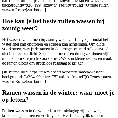
[su_button url=”https://ets-minnaert.be/offerte/ramen-wassen/”
background=”#204e99″ size=”5″ radius=”round”]Offerte ruiten
wassen Ronse[/su_button]
Hoe kan je het beste ruiten wassen bij
zonnig weer?
Het wassen van ramen bij zonnig weer kan lastig zijn omdat het
water snel kan opdrogen en strepen kan achterlaten. Om dit te
voorkomen, was je de ramen in de vroege ochtend of late avond en
niet in direct zonlicht. Spoel de ramen af en droog ze binnen vijf
minuten om strepen te voorkomen. Werk in kleine secties en maak
de ramen droog om streeploos resultaat te krijgen.
[su_button url=”https://ets-minnaert.be/offerte/ramen-wassen/”
background=”#204e99″ size=”5″ radius=”round”]Offertes ramen
wassen Ronse[/su_button]
Ramen wassen in de winter: waar moet je
op letten?
Ruiten wassen
in de winter kan een uitdaging zijn vanwege de
koude temperaturen en vochtigheid. Het is belangrijk om een