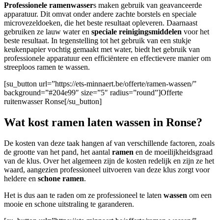
Professionele ramenwasser
s maken gebruik van geavanceerde
apparatuur. Dit omvat onder andere zachte borstels en speciale
microvezeldoeken, die het beste resultaat opleveren. Daarnaast
gebruiken ze lauw water en
speciale reinigingsmiddelen
voor het
beste resultaat. In tegenstelling tot het gebruik van een stukje
keukenpapier vochtig gemaakt met water, biedt het gebruik van
professionele apparatuur een efficiëntere en effectievere manier om
streeploos ramen te wassen.
[su_button url=”https://ets-minnaert.be/offerte/ramen-wassen/”
background=”#204e99″ size=”5″ radius=”round”]Offerte
ruitenwasser Ronse[/su_button]
Wat kost ramen laten wassen in Ronse?
De kosten van deze taak hangen af van verschillende factoren, zoals
de grootte van het pand, het aantal
ramen
en de moeilijkheidsgraad
van de klus. Over het algemeen zijn de kosten redelijk en zijn ze het
waard, aangezien professioneel uitvoeren van deze klus zorgt voor
heldere en
schone ramen
.
Het is dus aan te raden om ze professioneel te laten
wassen
om een
mooie en schone uitstraling te garanderen.