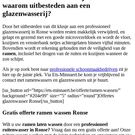
waarom uitbesteden aan een
glazenwasserij?
Door het uitbesteden van dit klusje aan een professioneel
glazenwasserij in Ronse worden resten makkelijk verwijderd, en
gelapt en gezemd met een goede microvezeldoek en wordt de vloer,
kozijnen en vensterbank netjes achtergelaten binnen vijftal minuten.
Bovendien wordt er rekening gehouden met de veiligheid van de
ramen
, inclusief het drogen van de ruiten en kozijnen wanneer de
zon schijnt.
Als je op zoek bent naar
professionele schoonmaakbedrijven
zit je
hier op de juiste plek. Via Ets-Minnaert.be kom je vrijblijvend in
contact met ramenwassers en glazenwassers uit je buurt.
[su_button url=”https://ets-minnaert.be/offerte/ramen-wassen/”
background=”#204e99″ size=”5″ radius=”round”]Offertes
glazenwasser Ronse[/su_button]
Gratis offerte ramen wassen Ronse
Wilt u uw
ramen laten wassen
door een
professioneel
ruitenwasser in Ronse?
Vraag dan nu een gratis offerte aan! Onze