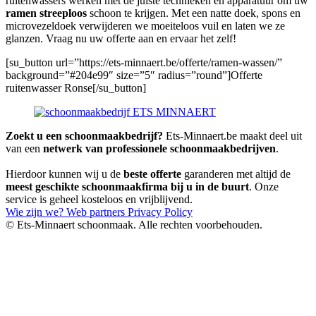
ruitenwassers werken met de juiste technieken en apparatuur om uw
ramen streeploos
schoon te krijgen. Met een natte doek, spons en
microvezeldoek verwijderen we moeiteloos vuil en laten we ze
glanzen. Vraag nu uw offerte aan en ervaar het zelf!
[su_button url=”https://ets-minnaert.be/offerte/ramen-wassen/”
background=”#204e99″ size=”5″ radius=”round”]Offerte
ruitenwasser Ronse[/su_button]
Zoekt u een schoonmaakbedrijf?
Ets-Minnaert.be maakt deel uit
van een
netwerk van professionele schoonmaakbedrijven
.
Hierdoor kunnen wij u de
beste offerte
garanderen met altijd de
meest geschikte schoonmaakfirma bij u in de buurt
. Onze
service is geheel kosteloos en vrijblijvend.
Wie zijn we?
Web partners
Privacy Policy
© Ets-Minnaert schoonmaak. Alle rechten voorbehouden.