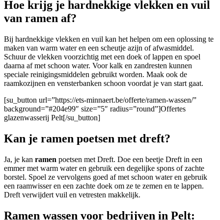
Hoe krijg je hardnekkige vlekken en vuil
van ramen af?
Bij hardnekkige vlekken en vuil kan het helpen om een oplossing te
maken van warm water en een scheutje azijn of afwasmiddel.
Schuur de vlekken voorzichtig met een doek of lappen en spoel
daarna af met schoon water. Voor kalk en zandresten kunnen
speciale reinigingsmiddelen gebruikt worden. Maak ook de
raamkozijnen en vensterbanken schoon voordat je van start gaat.
[su_button url=”https://ets-minnaert.be/offerte/ramen-wassen/”
background=”#204e99″ size=”5″ radius=”round”]Offertes
glazenwasserij Pelt[/su_button]
Kan je ramen poetsen met dreft?
Ja, je kan
ramen
poetsen met Dreft. Doe een beetje Dreft in een
emmer met warm water en gebruik een degelijke spons of zachte
borstel. Spoel ze vervolgens goed af met schoon water en gebruik
een raamwisser en een zachte doek om ze te zemen en te lappen.
Dreft verwijdert vuil en vetresten makkelijk.
Ramen wassen voor bedrijven in Pelt: