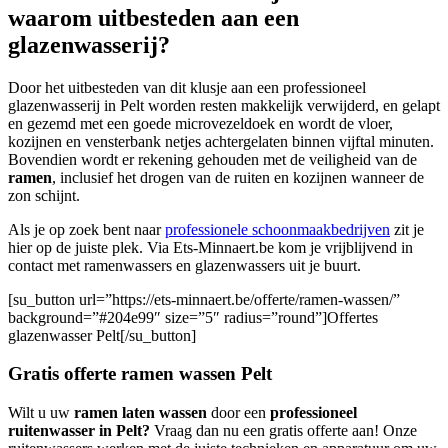
waarom uitbesteden aan een
glazenwasserij?
Door het uitbesteden van dit klusje aan een professioneel
glazenwasserij in Pelt worden resten makkelijk verwijderd, en gelapt
en gezemd met een goede microvezeldoek en wordt de vloer,
kozijnen en vensterbank netjes achtergelaten binnen vijftal minuten.
Bovendien wordt er rekening gehouden met de veiligheid van de
ramen
, inclusief het drogen van de ruiten en kozijnen wanneer de
zon schijnt.
Als je op zoek bent naar
professionele schoonmaakbedrijven
zit je
hier op de juiste plek. Via Ets-Minnaert.be kom je vrijblijvend in
contact met ramenwassers en glazenwassers uit je buurt.
[su_button url=”https://ets-minnaert.be/offerte/ramen-wassen/”
background=”#204e99″ size=”5″ radius=”round”]Offertes
glazenwasser Pelt[/su_button]
Gratis offerte ramen wassen Pelt
Wilt u uw
ramen laten wassen
door een
professioneel
ruitenwasser in Pelt?
Vraag dan nu een gratis offerte aan! Onze