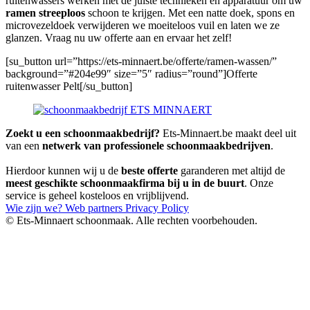
ruitenwassers werken met de juiste technieken en apparatuur om uw
ramen streeploos
schoon te krijgen. Met een natte doek, spons en
microvezeldoek verwijderen we moeiteloos vuil en laten we ze
glanzen. Vraag nu uw offerte aan en ervaar het zelf!
[su_button url=”https://ets-minnaert.be/offerte/ramen-wassen/”
background=”#204e99″ size=”5″ radius=”round”]Offerte
ruitenwasser Pelt[/su_button]
Zoekt u een schoonmaakbedrijf?
Ets-Minnaert.be maakt deel uit
van een
netwerk van professionele schoonmaakbedrijven
.
Hierdoor kunnen wij u de
beste offerte
garanderen met altijd de
meest geschikte schoonmaakfirma bij u in de buurt
. Onze
service is geheel kosteloos en vrijblijvend.
Wie zijn we?
Web partners
Privacy Policy
© Ets-Minnaert schoonmaak. Alle rechten voorbehouden.