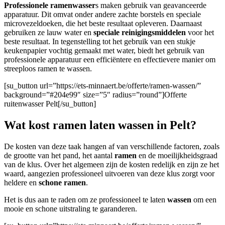
Professionele ramenwasser
s maken gebruik van geavanceerde
apparatuur. Dit omvat onder andere zachte borstels en speciale
microvezeldoeken, die het beste resultaat opleveren. Daarnaast
gebruiken ze lauw water en
speciale reinigingsmiddelen
voor het
beste resultaat. In tegenstelling tot het gebruik van een stukje
keukenpapier vochtig gemaakt met water, biedt het gebruik van
professionele apparatuur een efficiëntere en effectievere manier om
streeploos ramen te wassen.
[su_button url=”https://ets-minnaert.be/offerte/ramen-wassen/”
background=”#204e99″ size=”5″ radius=”round”]Offerte
ruitenwasser Pelt[/su_button]
Wat kost ramen laten wassen in Pelt?
De kosten van deze taak hangen af van verschillende factoren, zoals
de grootte van het pand, het aantal
ramen
en de moeilijkheidsgraad
van de klus. Over het algemeen zijn de kosten redelijk en zijn ze het
waard, aangezien professioneel uitvoeren van deze klus zorgt voor
heldere en
schone ramen
.
Het is dus aan te raden om ze professioneel te laten
wassen
om een
mooie en schone uitstraling te garanderen.