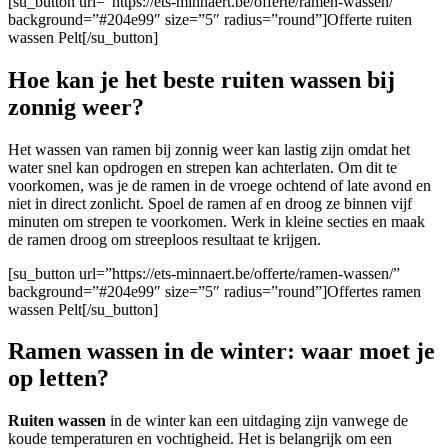
[su_button url=”https://ets-minnaert.be/offerte/ramen-wassen/”
background=”#204e99″ size=”5″ radius=”round”]Offerte ruiten
wassen Pelt[/su_button]
Hoe kan je het beste ruiten wassen bij
zonnig weer?
Het wassen van ramen bij zonnig weer kan lastig zijn omdat het
water snel kan opdrogen en strepen kan achterlaten. Om dit te
voorkomen, was je de ramen in de vroege ochtend of late avond en
niet in direct zonlicht. Spoel de ramen af en droog ze binnen vijf
minuten om strepen te voorkomen. Werk in kleine secties en maak
de ramen droog om streeploos resultaat te krijgen.
[su_button url=”https://ets-minnaert.be/offerte/ramen-wassen/”
background=”#204e99″ size=”5″ radius=”round”]Offertes ramen
wassen Pelt[/su_button]
Ramen wassen in de winter: waar moet je
op letten?
Ruiten wassen
in de winter kan een uitdaging zijn vanwege de
koude temperaturen en vochtigheid. Het is belangrijk om een