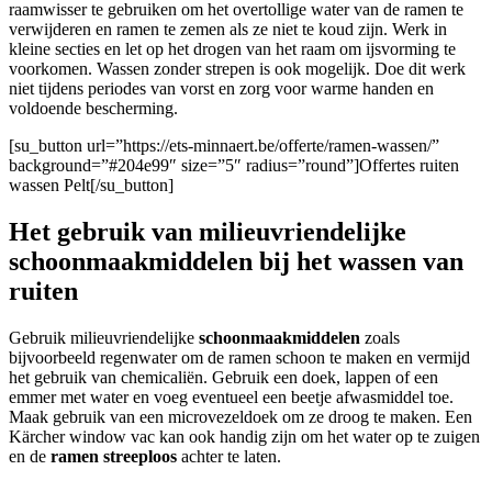
raamwisser te gebruiken om het overtollige water van de ramen te
verwijderen en ramen te zemen als ze niet te koud zijn. Werk in
kleine secties en let op het drogen van het raam om ijsvorming te
voorkomen. Wassen zonder strepen is ook mogelijk. Doe dit werk
niet tijdens periodes van vorst en zorg voor warme handen en
voldoende bescherming.
[su_button url=”https://ets-minnaert.be/offerte/ramen-wassen/”
background=”#204e99″ size=”5″ radius=”round”]Offertes ruiten
wassen Pelt[/su_button]
Het gebruik van milieuvriendelijke
schoonmaakmiddelen bij het wassen van
ruiten
Gebruik milieuvriendelijke
schoonmaakmiddelen
zoals
bijvoorbeeld regenwater om de ramen schoon te maken en vermijd
het gebruik van chemicaliën. Gebruik een doek, lappen of een
emmer met water en voeg eventueel een beetje afwasmiddel toe.
Maak gebruik van een microvezeldoek om ze droog te maken. Een
Kärcher window vac kan ook handig zijn om het water op te zuigen
en de
ramen streeploos
achter te laten.