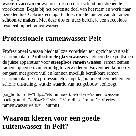
wassen van ramen
wanneer de zon erop schijnt om strepen te
voorkomen. Begin bij het bovenste deel van het raam en werk naar
beneden toe. Gebruik een aparte doek om de randen van de ramen
schoon te maken
. Met deze tips en trucs bereik je een streeploos
resultaat bij het ramen wassen.
Professionele ramenwasser Pelt
Professioneel wassen biedt talloze voordelen ten opzichte van zelf
schoonmaken.
Professionele glazenwassers
hebben de expertise en
de juiste apparatuur voor
streeploos ramen wasse
n, ramen zemen,
ramen lappen en vuil grondig te verwijderen. Bovendien kunnen ze
omgaan met grove vuil en kunnen moeilijk bereikbare ramen
schoonmaken. Een professionele aanpak garandeert een heldere en
schone uitstraling, wat de waarde van het gebouw verhoogt.
[su_button url=”https://ets-minnaert.be/offerte/ramen-wassen/”
background=”#204e99″ size=”5″ radius=”round”]Offertes
ramenwasser Pelt[/su_button]
Waarom kiezen voor een goede
ruitenwasser in Pelt?