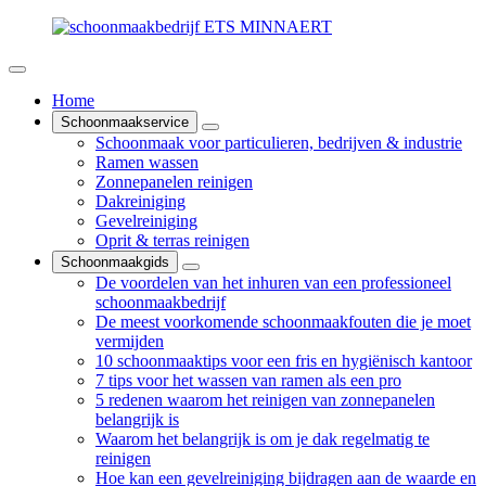
Home
Schoonmaakservice
Schoonmaak voor particulieren, bedrijven & industrie
Ramen wassen
Zonnepanelen reinigen
Dakreiniging
Gevelreiniging
Oprit & terras reinigen
Schoonmaakgids
De voordelen van het inhuren van een professioneel
schoonmaakbedrijf
De meest voorkomende schoonmaakfouten die je moet
vermijden
10 schoonmaaktips voor een fris en hygiënisch kantoor
7 tips voor het wassen van ramen als een pro
5 redenen waarom het reinigen van zonnepanelen
belangrijk is
Waarom het belangrijk is om je dak regelmatig te
reinigen
Hoe kan een gevelreiniging bijdragen aan de waarde en