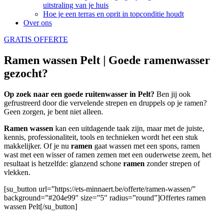
uitstraling van je huis
Hoe je een terras en oprit in topconditie houdt
Over ons
GRATIS OFFERTE
Ramen wassen Pelt | Goede ramenwasser
gezocht?
Op zoek naar een goede ruitenwasser in Pelt?
Ben jij ook
gefrustreerd door die vervelende strepen en druppels op je ramen?
Geen zorgen, je bent niet alleen.
Ramen wassen
kan een uitdagende taak zijn, maar met de juiste,
kennis, professionaliteit, tools en technieken wordt het een stuk
makkelijker. Of je nu
ramen
gaat wassen met een spons, ramen
wast met een wisser of ramen zemen met een ouderwetse zeem, het
resultaat is hetzelfde: glanzend schone
ramen
zonder strepen of
vlekken.
[su_button url=”https://ets-minnaert.be/offerte/ramen-wassen/”
background=”#204e99″ size=”5″ radius=”round”]Offertes ramen
wassen Pelt[/su_button]