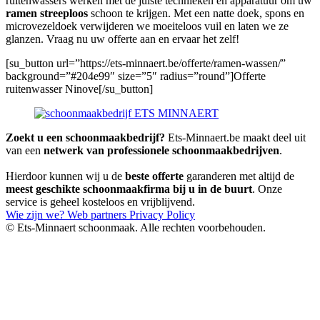
ruitenwassers werken met de juiste technieken en apparatuur om uw
ramen streeploos
schoon te krijgen. Met een natte doek, spons en
microvezeldoek verwijderen we moeiteloos vuil en laten we ze
glanzen. Vraag nu uw offerte aan en ervaar het zelf!
[su_button url=”https://ets-minnaert.be/offerte/ramen-wassen/”
background=”#204e99″ size=”5″ radius=”round”]Offerte
ruitenwasser Ninove[/su_button]
Zoekt u een schoonmaakbedrijf?
Ets-Minnaert.be maakt deel uit
van een
netwerk van professionele schoonmaakbedrijven
.
Hierdoor kunnen wij u de
beste offerte
garanderen met altijd de
meest geschikte schoonmaakfirma bij u in de buurt
. Onze
service is geheel kosteloos en vrijblijvend.
Wie zijn we?
Web partners
Privacy Policy
© Ets-Minnaert schoonmaak. Alle rechten voorbehouden.