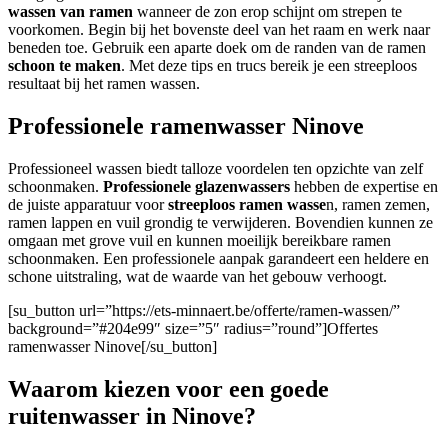
wassen van ramen
wanneer de zon erop schijnt om strepen te
voorkomen. Begin bij het bovenste deel van het raam en werk naar
beneden toe. Gebruik een aparte doek om de randen van de ramen
schoon te maken
. Met deze tips en trucs bereik je een streeploos
resultaat bij het ramen wassen.
Professionele ramenwasser Ninove
Professioneel wassen biedt talloze voordelen ten opzichte van zelf
schoonmaken.
Professionele glazenwassers
hebben de expertise en
de juiste apparatuur voor
streeploos ramen wasse
n, ramen zemen,
ramen lappen en vuil grondig te verwijderen. Bovendien kunnen ze
omgaan met grove vuil en kunnen moeilijk bereikbare ramen
schoonmaken. Een professionele aanpak garandeert een heldere en
schone uitstraling, wat de waarde van het gebouw verhoogt.
[su_button url=”https://ets-minnaert.be/offerte/ramen-wassen/”
background=”#204e99″ size=”5″ radius=”round”]Offertes
ramenwasser Ninove[/su_button]
Waarom kiezen voor een goede
ruitenwasser in Ninove?