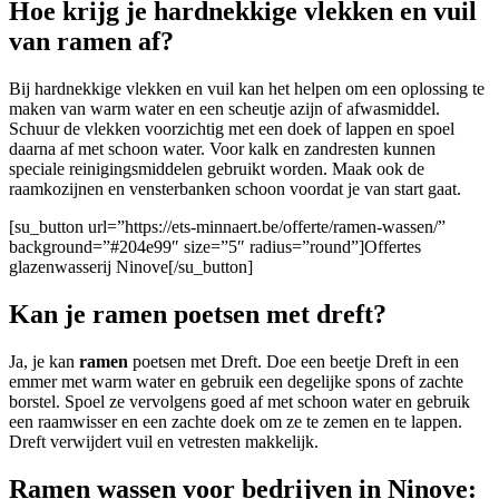
Hoe krijg je hardnekkige vlekken en vuil
van ramen af?
Bij hardnekkige vlekken en vuil kan het helpen om een oplossing te
maken van warm water en een scheutje azijn of afwasmiddel.
Schuur de vlekken voorzichtig met een doek of lappen en spoel
daarna af met schoon water. Voor kalk en zandresten kunnen
speciale reinigingsmiddelen gebruikt worden. Maak ook de
raamkozijnen en vensterbanken schoon voordat je van start gaat.
[su_button url=”https://ets-minnaert.be/offerte/ramen-wassen/”
background=”#204e99″ size=”5″ radius=”round”]Offertes
glazenwasserij Ninove[/su_button]
Kan je ramen poetsen met dreft?
Ja, je kan
ramen
poetsen met Dreft. Doe een beetje Dreft in een
emmer met warm water en gebruik een degelijke spons of zachte
borstel. Spoel ze vervolgens goed af met schoon water en gebruik
een raamwisser en een zachte doek om ze te zemen en te lappen.
Dreft verwijdert vuil en vetresten makkelijk.
Ramen wassen voor bedrijven in Ninove: