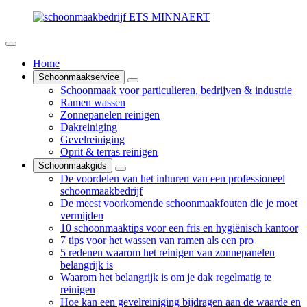
Home
Schoonmaakservice
Schoonmaak voor particulieren, bedrijven & industrie
Ramen wassen
Zonnepanelen reinigen
Dakreiniging
Gevelreiniging
Oprit & terras reinigen
Schoonmaakgids
De voordelen van het inhuren van een professioneel
schoonmaakbedrijf
De meest voorkomende schoonmaakfouten die je moet
vermijden
10 schoonmaaktips voor een fris en hygiënisch kantoor
7 tips voor het wassen van ramen als een pro
5 redenen waarom het reinigen van zonnepanelen
belangrijk is
Waarom het belangrijk is om je dak regelmatig te
reinigen
Hoe kan een gevelreiniging bijdragen aan de waarde en