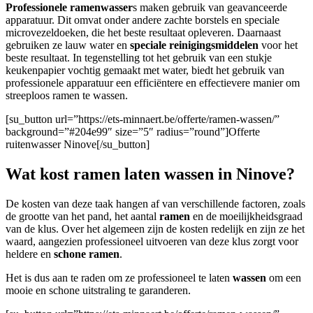
Professionele ramenwasser
s maken gebruik van geavanceerde
apparatuur. Dit omvat onder andere zachte borstels en speciale
microvezeldoeken, die het beste resultaat opleveren. Daarnaast
gebruiken ze lauw water en
speciale reinigingsmiddelen
voor het
beste resultaat. In tegenstelling tot het gebruik van een stukje
keukenpapier vochtig gemaakt met water, biedt het gebruik van
professionele apparatuur een efficiëntere en effectievere manier om
streeploos ramen te wassen.
[su_button url=”https://ets-minnaert.be/offerte/ramen-wassen/”
background=”#204e99″ size=”5″ radius=”round”]Offerte
ruitenwasser Ninove[/su_button]
Wat kost ramen laten wassen in Ninove?
De kosten van deze taak hangen af van verschillende factoren, zoals
de grootte van het pand, het aantal
ramen
en de moeilijkheidsgraad
van de klus. Over het algemeen zijn de kosten redelijk en zijn ze het
waard, aangezien professioneel uitvoeren van deze klus zorgt voor
heldere en
schone ramen
.
Het is dus aan te raden om ze professioneel te laten
wassen
om een
mooie en schone uitstraling te garanderen.