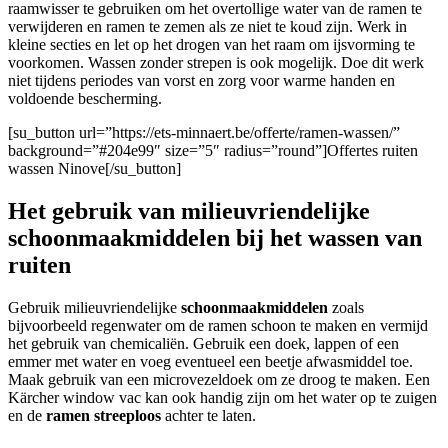
raamwisser te gebruiken om het overtollige water van de ramen te
verwijderen en ramen te zemen als ze niet te koud zijn. Werk in
kleine secties en let op het drogen van het raam om ijsvorming te
voorkomen. Wassen zonder strepen is ook mogelijk. Doe dit werk
niet tijdens periodes van vorst en zorg voor warme handen en
voldoende bescherming.
[su_button url=”https://ets-minnaert.be/offerte/ramen-wassen/”
background=”#204e99″ size=”5″ radius=”round”]Offertes ruiten
wassen Ninove[/su_button]
Het gebruik van milieuvriendelijke
schoonmaakmiddelen bij het wassen van
ruiten
Gebruik milieuvriendelijke
schoonmaakmiddelen
zoals
bijvoorbeeld regenwater om de ramen schoon te maken en vermijd
het gebruik van chemicaliën. Gebruik een doek, lappen of een
emmer met water en voeg eventueel een beetje afwasmiddel toe.
Maak gebruik van een microvezeldoek om ze droog te maken. Een
Kärcher window vac kan ook handig zijn om het water op te zuigen
en de
ramen streeploos
achter te laten.