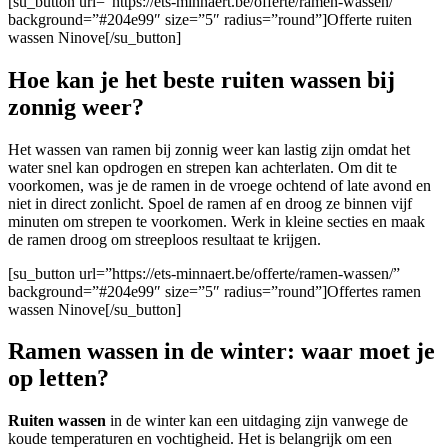
[su_button url=”https://ets-minnaert.be/offerte/ramen-wassen/”
background=”#204e99″ size=”5″ radius=”round”]Offerte ruiten
wassen Ninove[/su_button]
Hoe kan je het beste ruiten wassen bij
zonnig weer?
Het wassen van ramen bij zonnig weer kan lastig zijn omdat het
water snel kan opdrogen en strepen kan achterlaten. Om dit te
voorkomen, was je de ramen in de vroege ochtend of late avond en
niet in direct zonlicht. Spoel de ramen af en droog ze binnen vijf
minuten om strepen te voorkomen. Werk in kleine secties en maak
de ramen droog om streeploos resultaat te krijgen.
[su_button url=”https://ets-minnaert.be/offerte/ramen-wassen/”
background=”#204e99″ size=”5″ radius=”round”]Offertes ramen
wassen Ninove[/su_button]
Ramen wassen in de winter: waar moet je
op letten?
Ruiten wassen
in de winter kan een uitdaging zijn vanwege de
koude temperaturen en vochtigheid. Het is belangrijk om een