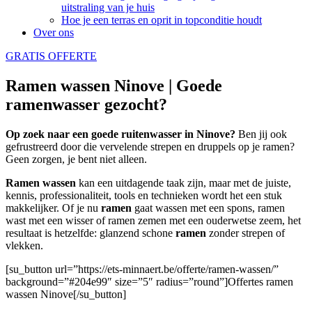
uitstraling van je huis
Hoe je een terras en oprit in topconditie houdt
Over ons
GRATIS OFFERTE
Ramen wassen Ninove | Goede
ramenwasser gezocht?
Op zoek naar een goede ruitenwasser in Ninove?
Ben jij ook
gefrustreerd door die vervelende strepen en druppels op je ramen?
Geen zorgen, je bent niet alleen.
Ramen wassen
kan een uitdagende taak zijn, maar met de juiste,
kennis, professionaliteit, tools en technieken wordt het een stuk
makkelijker. Of je nu
ramen
gaat wassen met een spons, ramen
wast met een wisser of ramen zemen met een ouderwetse zeem, het
resultaat is hetzelfde: glanzend schone
ramen
zonder strepen of
vlekken.
[su_button url=”https://ets-minnaert.be/offerte/ramen-wassen/”
background=”#204e99″ size=”5″ radius=”round”]Offertes ramen
wassen Ninove[/su_button]