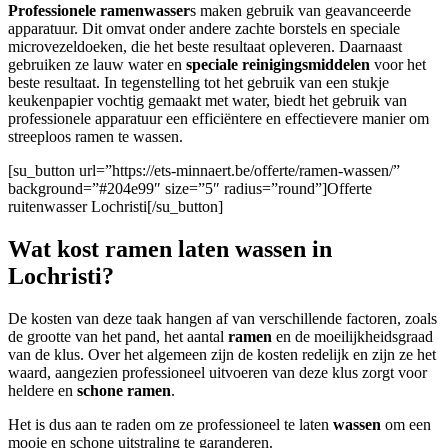
Professionele ramenwasser
s maken gebruik van geavanceerde
apparatuur. Dit omvat onder andere zachte borstels en speciale
microvezeldoeken, die het beste resultaat opleveren. Daarnaast
gebruiken ze lauw water en
speciale reinigingsmiddelen
voor het
beste resultaat. In tegenstelling tot het gebruik van een stukje
keukenpapier vochtig gemaakt met water, biedt het gebruik van
professionele apparatuur een efficiëntere en effectievere manier om
streeploos ramen te wassen.
[su_button url=”https://ets-minnaert.be/offerte/ramen-wassen/”
background=”#204e99″ size=”5″ radius=”round”]Offerte
ruitenwasser Lochristi[/su_button]
Wat kost ramen laten wassen in
Lochristi?
De kosten van deze taak hangen af van verschillende factoren, zoals
de grootte van het pand, het aantal
ramen
en de moeilijkheidsgraad
van de klus. Over het algemeen zijn de kosten redelijk en zijn ze het
waard, aangezien professioneel uitvoeren van deze klus zorgt voor
heldere en
schone ramen
.
Het is dus aan te raden om ze professioneel te laten
wassen
om een
mooie en schone uitstraling te garanderen.