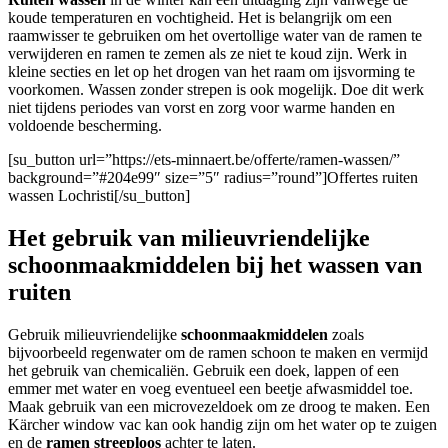
koude temperaturen en vochtigheid. Het is belangrijk om een
raamwisser te gebruiken om het overtollige water van de ramen te
verwijderen en ramen te zemen als ze niet te koud zijn. Werk in
kleine secties en let op het drogen van het raam om ijsvorming te
voorkomen. Wassen zonder strepen is ook mogelijk. Doe dit werk
niet tijdens periodes van vorst en zorg voor warme handen en
voldoende bescherming.
[su_button url=”https://ets-minnaert.be/offerte/ramen-wassen/”
background=”#204e99″ size=”5″ radius=”round”]Offertes ruiten
wassen Lochristi[/su_button]
Het gebruik van milieuvriendelijke
schoonmaakmiddelen bij het wassen van
ruiten
Gebruik milieuvriendelijke
schoonmaakmiddelen
zoals
bijvoorbeeld regenwater om de ramen schoon te maken en vermijd
het gebruik van chemicaliën. Gebruik een doek, lappen of een
emmer met water en voeg eventueel een beetje afwasmiddel toe.
Maak gebruik van een microvezeldoek om ze droog te maken. Een
Kärcher window vac kan ook handig zijn om het water op te zuigen
en de
ramen streeploos
achter te laten.