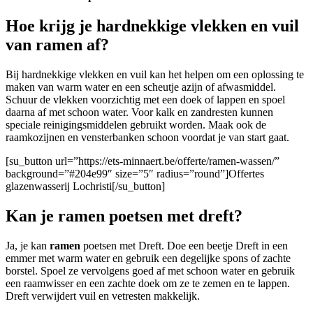
Hoe krijg je hardnekkige vlekken en vuil
van ramen af?
Bij hardnekkige vlekken en vuil kan het helpen om een oplossing te
maken van warm water en een scheutje azijn of afwasmiddel.
Schuur de vlekken voorzichtig met een doek of lappen en spoel
daarna af met schoon water. Voor kalk en zandresten kunnen
speciale reinigingsmiddelen gebruikt worden. Maak ook de
raamkozijnen en vensterbanken schoon voordat je van start gaat.
[su_button url=”https://ets-minnaert.be/offerte/ramen-wassen/”
background=”#204e99″ size=”5″ radius=”round”]Offertes
glazenwasserij Lochristi[/su_button]
Kan je ramen poetsen met dreft?
Ja, je kan
ramen
poetsen met Dreft. Doe een beetje Dreft in een
emmer met warm water en gebruik een degelijke spons of zachte
borstel. Spoel ze vervolgens goed af met schoon water en gebruik
een raamwisser en een zachte doek om ze te zemen en te lappen.
Dreft verwijdert vuil en vetresten makkelijk.