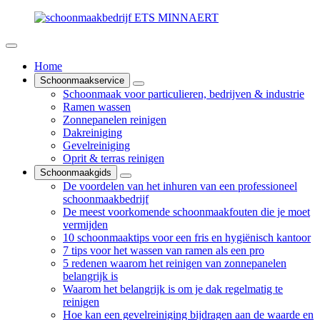
Home
Schoonmaakservice
Schoonmaak voor particulieren, bedrijven & industrie
Ramen wassen
Zonnepanelen reinigen
Dakreiniging
Gevelreiniging
Oprit & terras reinigen
Schoonmaakgids
De voordelen van het inhuren van een professioneel
schoonmaakbedrijf
De meest voorkomende schoonmaakfouten die je moet
vermijden
10 schoonmaaktips voor een fris en hygiënisch kantoor
7 tips voor het wassen van ramen als een pro
5 redenen waarom het reinigen van zonnepanelen
belangrijk is
Waarom het belangrijk is om je dak regelmatig te
reinigen
Hoe kan een gevelreiniging bijdragen aan de waarde en