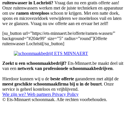
ruitenwasser in Lochristi?
Vraag dan nu een gratis offerte aan!
Onze ruitenwassers werken met de juiste technieken en apparatuur
om uw
ramen streeploos
schoon te krijgen. Met een natte doek,
spons en microvezeldoek verwijderen we moeiteloos vuil en laten
we ze glanzen. Vraag nu uw offerte aan en ervaar het zelf!
[su_button url=”https://ets-minnaert.be/offerte/ramen-wassen/”
background=”#204e99″ size=”5″ radius=”round”]Offerte
ruitenwasser Lochristi[/su_button]
Zoekt u een schoonmaakbedrijf?
Ets-Minnaert.be maakt deel uit
van een
netwerk van professionele schoonmaakbedrijven
.
Hierdoor kunnen wij u de
beste offerte
garanderen met altijd de
meest geschikte schoonmaakfirma bij u in de buurt
. Onze
service is geheel kosteloos en vrijblijvend.
Wie zijn we?
Web partners
Privacy Policy
© Ets-Minnaert schoonmaak. Alle rechten voorbehouden.