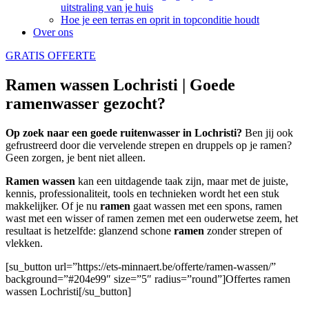
uitstraling van je huis
Hoe je een terras en oprit in topconditie houdt
Over ons
GRATIS OFFERTE
Ramen wassen Lochristi | Goede
ramenwasser gezocht?
Op zoek naar een goede ruitenwasser in Lochristi?
Ben jij ook
gefrustreerd door die vervelende strepen en druppels op je ramen?
Geen zorgen, je bent niet alleen.
Ramen wassen
kan een uitdagende taak zijn, maar met de juiste,
kennis, professionaliteit, tools en technieken wordt het een stuk
makkelijker. Of je nu
ramen
gaat wassen met een spons, ramen
wast met een wisser of ramen zemen met een ouderwetse zeem, het
resultaat is hetzelfde: glanzend schone
ramen
zonder strepen of
vlekken.
[su_button url=”https://ets-minnaert.be/offerte/ramen-wassen/”
background=”#204e99″ size=”5″ radius=”round”]Offertes ramen
wassen Lochristi[/su_button]