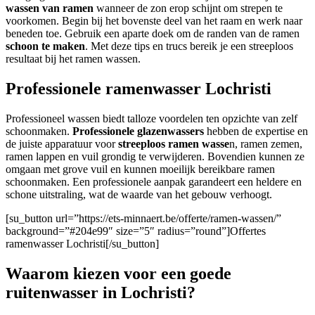
wassen van ramen
wanneer de zon erop schijnt om strepen te
voorkomen. Begin bij het bovenste deel van het raam en werk naar
beneden toe. Gebruik een aparte doek om de randen van de ramen
schoon te maken
. Met deze tips en trucs bereik je een streeploos
resultaat bij het ramen wassen.
Professionele ramenwasser Lochristi
Professioneel wassen biedt talloze voordelen ten opzichte van zelf
schoonmaken.
Professionele glazenwassers
hebben de expertise en
de juiste apparatuur voor
streeploos ramen wasse
n, ramen zemen,
ramen lappen en vuil grondig te verwijderen. Bovendien kunnen ze
omgaan met grove vuil en kunnen moeilijk bereikbare ramen
schoonmaken. Een professionele aanpak garandeert een heldere en
schone uitstraling, wat de waarde van het gebouw verhoogt.
[su_button url=”https://ets-minnaert.be/offerte/ramen-wassen/”
background=”#204e99″ size=”5″ radius=”round”]Offertes
ramenwasser Lochristi[/su_button]
Waarom kiezen voor een goede
ruitenwasser in Lochristi?