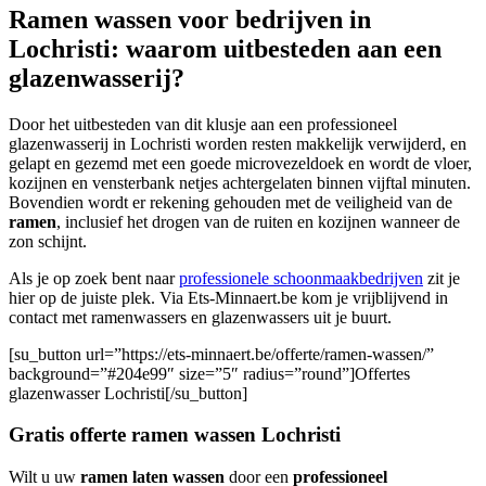
Ramen wassen voor bedrijven in
Lochristi: waarom uitbesteden aan een
glazenwasserij?
Door het uitbesteden van dit klusje aan een professioneel
glazenwasserij in Lochristi worden resten makkelijk verwijderd, en
gelapt en gezemd met een goede microvezeldoek en wordt de vloer,
kozijnen en vensterbank netjes achtergelaten binnen vijftal minuten.
Bovendien wordt er rekening gehouden met de veiligheid van de
ramen
, inclusief het drogen van de ruiten en kozijnen wanneer de
zon schijnt.
Als je op zoek bent naar
professionele schoonmaakbedrijven
zit je
hier op de juiste plek. Via Ets-Minnaert.be kom je vrijblijvend in
contact met ramenwassers en glazenwassers uit je buurt.
[su_button url=”https://ets-minnaert.be/offerte/ramen-wassen/”
background=”#204e99″ size=”5″ radius=”round”]Offertes
glazenwasser Lochristi[/su_button]
Gratis offerte ramen wassen Lochristi
Wilt u uw
ramen laten wassen
door een
professioneel