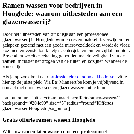
Ramen wassen voor bedrijven in
Hooglede: waarom uitbesteden aan een
glazenwasserij?
Door het uitbesteden van dit klusje aan een professioneel
glazenwasserij in Hooglede worden resten makkelijk verwijderd, en
gelapt en gezemd met een goede microvezeldoek en wordt de vloer,
kozijnen en vensterbank netjes achtergelaten binnen vijftal minuten.
Bovendien wordt er rekening gehouden met de veiligheid van de
ramen
, inclusief het drogen van de ruiten en kozijnen wanneer de
zon schijnt.
Als je op zoek bent naar
professionele schoonmaakbedrijven
zit je
hier op de juiste plek. Via Ets-Minnaert.be kom je vrijblijvend in
contact met ramenwassers en glazenwassers uit je buurt.
[su_button url=”https://ets-minnaert.be/offerte/ramen-wassen/”
background=”#204e99″ size=”5″ radius=”round”]Offertes
glazenwasser Hooglede[/su_button]
Gratis offerte ramen wassen Hooglede
Wilt u uw
ramen laten wassen
door een
professioneel