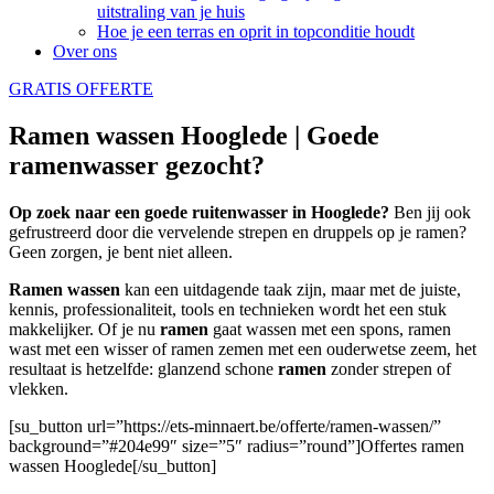
uitstraling van je huis
Hoe je een terras en oprit in topconditie houdt
Over ons
GRATIS OFFERTE
Ramen wassen Hooglede | Goede
ramenwasser gezocht?
Op zoek naar een goede ruitenwasser in Hooglede?
Ben jij ook
gefrustreerd door die vervelende strepen en druppels op je ramen?
Geen zorgen, je bent niet alleen.
Ramen wassen
kan een uitdagende taak zijn, maar met de juiste,
kennis, professionaliteit, tools en technieken wordt het een stuk
makkelijker. Of je nu
ramen
gaat wassen met een spons, ramen
wast met een wisser of ramen zemen met een ouderwetse zeem, het
resultaat is hetzelfde: glanzend schone
ramen
zonder strepen of
vlekken.
[su_button url=”https://ets-minnaert.be/offerte/ramen-wassen/”
background=”#204e99″ size=”5″ radius=”round”]Offertes ramen
wassen Hooglede[/su_button]