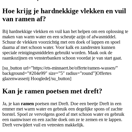
Hoe krijg je hardnekkige vlekken en vuil
van ramen af?
Bij hardnekkige vlekken en vuil kan het helpen om een oplossing te
maken van warm water en een scheutje azijn of afwasmiddel.
Schuur de vlekken voorzichtig met een doek of lappen en spoel
daarna af met schoon water. Voor kalk en zandresten kunnen
speciale reinigingsmiddelen gebruikt worden. Maak ook de
raamkozijnen en vensterbanken schoon voordat je van start gaat.
[su_button url=”https://ets-minnaert.be/offerte/ramen-wassen/”
background=”#204e99″ size=”5″ radius=”round”]Offertes
glazenwasserij Hooglede[/su_button]
Kan je ramen poetsen met dreft?
Ja, je kan
ramen
poetsen met Dreft. Doe een beetje Dreft in een
emmer met warm water en gebruik een degelijke spons of zachte
borstel. Spoel ze vervolgens goed af met schoon water en gebruik
een raamwisser en een zachte doek om ze te zemen en te lappen.
Dreft verwijdert vuil en vetresten makkelijk.