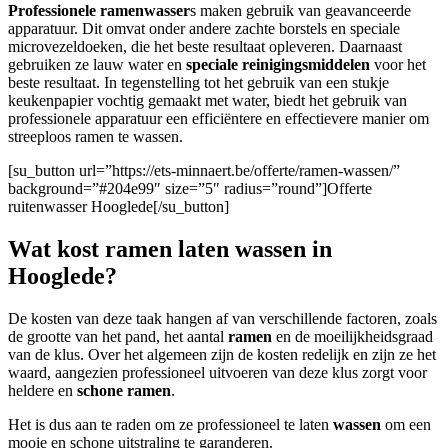
Professionele ramenwasser
s maken gebruik van geavanceerde
apparatuur. Dit omvat onder andere zachte borstels en speciale
microvezeldoeken, die het beste resultaat opleveren. Daarnaast
gebruiken ze lauw water en
speciale reinigingsmiddelen
voor het
beste resultaat. In tegenstelling tot het gebruik van een stukje
keukenpapier vochtig gemaakt met water, biedt het gebruik van
professionele apparatuur een efficiëntere en effectievere manier om
streeploos ramen te wassen.
[su_button url=”https://ets-minnaert.be/offerte/ramen-wassen/”
background=”#204e99″ size=”5″ radius=”round”]Offerte
ruitenwasser Hooglede[/su_button]
Wat kost ramen laten wassen in
Hooglede?
De kosten van deze taak hangen af van verschillende factoren, zoals
de grootte van het pand, het aantal
ramen
en de moeilijkheidsgraad
van de klus. Over het algemeen zijn de kosten redelijk en zijn ze het
waard, aangezien professioneel uitvoeren van deze klus zorgt voor
heldere en
schone ramen
.
Het is dus aan te raden om ze professioneel te laten
wassen
om een
mooie en schone uitstraling te garanderen.