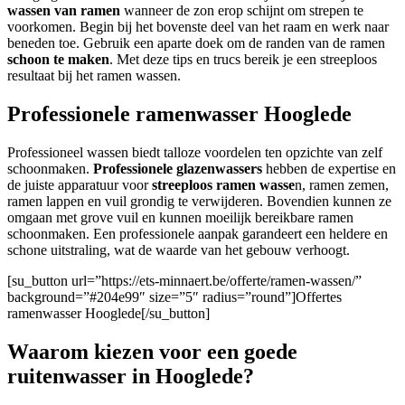
wassen van ramen
wanneer de zon erop schijnt om strepen te
voorkomen. Begin bij het bovenste deel van het raam en werk naar
beneden toe. Gebruik een aparte doek om de randen van de ramen
schoon te maken
. Met deze tips en trucs bereik je een streeploos
resultaat bij het ramen wassen.
Professionele ramenwasser Hooglede
Professioneel wassen biedt talloze voordelen ten opzichte van zelf
schoonmaken.
Professionele glazenwassers
hebben de expertise en
de juiste apparatuur voor
streeploos ramen wasse
n, ramen zemen,
ramen lappen en vuil grondig te verwijderen. Bovendien kunnen ze
omgaan met grove vuil en kunnen moeilijk bereikbare ramen
schoonmaken. Een professionele aanpak garandeert een heldere en
schone uitstraling, wat de waarde van het gebouw verhoogt.
[su_button url=”https://ets-minnaert.be/offerte/ramen-wassen/”
background=”#204e99″ size=”5″ radius=”round”]Offertes
ramenwasser Hooglede[/su_button]
Waarom kiezen voor een goede
ruitenwasser in Hooglede?