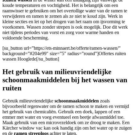
koude temperaturen en vochtigheid. Het is belangrijk om een
raamwisser te gebruiken om het overtollige water van de ramen te
verwijderen en ramen te zemen als ze niet te koud zijn. Werk in
kleine secties en let op het drogen van het raam om ijsvorming te
voorkomen. Wassen zonder strepen is ook mogelijk. Doe dit werk
niet tijdens periodes van vorst en zorg voor warme handen en
voldoende bescherming.
[su_button url=”https://ets-minnaert.be/offerte/ramen-wassen/”
background=”#204e99″ size=”5″ radius=”round”]Offertes ruiten
wassen Hooglede[/su_button]
Het gebruik van milieuvriendelijke
schoonmaakmiddelen bij het wassen van
ruiten
Gebruik milieuvriendelijke
schoonmaakmiddelen
zoals
bijvoorbeeld regenwater om de ramen schoon te maken en vermijd
het gebruik van chemicaliën. Gebruik een doek, lappen of een
emmer met water en voeg eventueel een beetje afwasmiddel toe.
Maak gebruik van een microvezeldoek om ze droog te maken. Een
Kärcher window vac kan ook handig zijn om het water op te zuigen
en de
ramen streeploos
achter te laten.