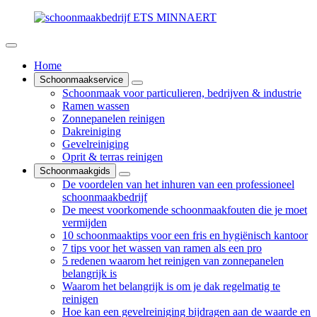
Home
Schoonmaakservice
Schoonmaak voor particulieren, bedrijven & industrie
Ramen wassen
Zonnepanelen reinigen
Dakreiniging
Gevelreiniging
Oprit & terras reinigen
Schoonmaakgids
De voordelen van het inhuren van een professioneel
schoonmaakbedrijf
De meest voorkomende schoonmaakfouten die je moet
vermijden
10 schoonmaaktips voor een fris en hygiënisch kantoor
7 tips voor het wassen van ramen als een pro
5 redenen waarom het reinigen van zonnepanelen
belangrijk is
Waarom het belangrijk is om je dak regelmatig te
reinigen
Hoe kan een gevelreiniging bijdragen aan de waarde en