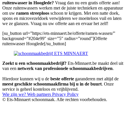
ruitenwasser in Hooglede?
Vraag dan nu een gratis offerte aan!
Onze ruitenwassers werken met de juiste technieken en apparatuur
om uw
ramen streeploos
schoon te krijgen. Met een natte doek,
spons en microvezeldoek verwijderen we moeiteloos vuil en laten
we ze glanzen. Vraag nu uw offerte aan en ervaar het zelf!
[su_button url=”https://ets-minnaert.be/offerte/ramen-wassen/”
background=”#204e99″ size=”5″ radius=”round”]Offerte
ruitenwasser Hooglede[/su_button]
Zoekt u een schoonmaakbedrijf?
Ets-Minnaert.be maakt deel uit
van een
netwerk van professionele schoonmaakbedrijven
.
Hierdoor kunnen wij u de
beste offerte
garanderen met altijd de
meest geschikte schoonmaakfirma bij u in de buurt
. Onze
service is geheel kosteloos en vrijblijvend.
Wie zijn we?
Web partners
Privacy Policy
© Ets-Minnaert schoonmaak. Alle rechten voorbehouden.