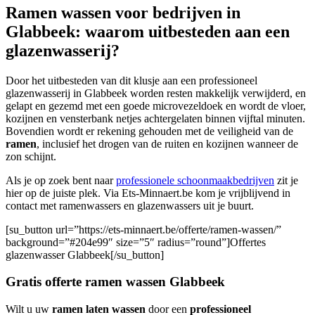
Ramen wassen voor bedrijven in
Glabbeek: waarom uitbesteden aan een
glazenwasserij?
Door het uitbesteden van dit klusje aan een professioneel
glazenwasserij in Glabbeek worden resten makkelijk verwijderd, en
gelapt en gezemd met een goede microvezeldoek en wordt de vloer,
kozijnen en vensterbank netjes achtergelaten binnen vijftal minuten.
Bovendien wordt er rekening gehouden met de veiligheid van de
ramen
, inclusief het drogen van de ruiten en kozijnen wanneer de
zon schijnt.
Als je op zoek bent naar
professionele schoonmaakbedrijven
zit je
hier op de juiste plek. Via Ets-Minnaert.be kom je vrijblijvend in
contact met ramenwassers en glazenwassers uit je buurt.
[su_button url=”https://ets-minnaert.be/offerte/ramen-wassen/”
background=”#204e99″ size=”5″ radius=”round”]Offertes
glazenwasser Glabbeek[/su_button]
Gratis offerte ramen wassen Glabbeek
Wilt u uw
ramen laten wassen
door een
professioneel