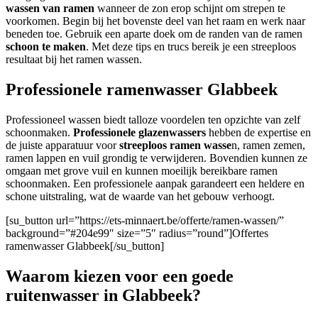
wassen van ramen
wanneer de zon erop schijnt om strepen te
voorkomen. Begin bij het bovenste deel van het raam en werk naar
beneden toe. Gebruik een aparte doek om de randen van de ramen
schoon te maken
. Met deze tips en trucs bereik je een streeploos
resultaat bij het ramen wassen.
Professionele ramenwasser Glabbeek
Professioneel wassen biedt talloze voordelen ten opzichte van zelf
schoonmaken.
Professionele glazenwassers
hebben de expertise en
de juiste apparatuur voor
streeploos ramen wasse
n, ramen zemen,
ramen lappen en vuil grondig te verwijderen. Bovendien kunnen ze
omgaan met grove vuil en kunnen moeilijk bereikbare ramen
schoonmaken. Een professionele aanpak garandeert een heldere en
schone uitstraling, wat de waarde van het gebouw verhoogt.
[su_button url=”https://ets-minnaert.be/offerte/ramen-wassen/”
background=”#204e99″ size=”5″ radius=”round”]Offertes
ramenwasser Glabbeek[/su_button]
Waarom kiezen voor een goede
ruitenwasser in Glabbeek?