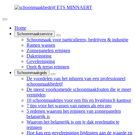
Home
Schoonmaakservice
Schoonmaak voor particulieren, bedrijven & industrie
Ramen wassen
Zonnepanelen reinigen
Dakreiniging
Gevelreiniging
Oprit & terras reinigen
Schoonmaakgids
De voordelen van het inhuren van een professioneel
schoonmaakbedrijf
De meest voorkomende schoonmaakfouten die je moet
vermijden
10 schoonmaaktips voor een fris en hygiënisch kantoor
7 tips voor het wassen van ramen als een pro
5 redenen waarom het reinigen van zonnepanelen
belangrijk is
Waarom het belangrijk is om je dak regelmatig te
reinigen
Hoe kan een gevelreiniging bijdragen aan de waarde en