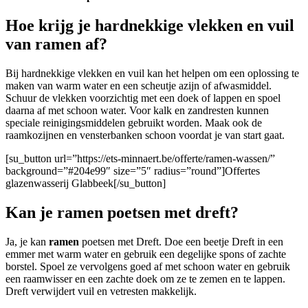
Hoe krijg je hardnekkige vlekken en vuil
van ramen af?
Bij hardnekkige vlekken en vuil kan het helpen om een oplossing te
maken van warm water en een scheutje azijn of afwasmiddel.
Schuur de vlekken voorzichtig met een doek of lappen en spoel
daarna af met schoon water. Voor kalk en zandresten kunnen
speciale reinigingsmiddelen gebruikt worden. Maak ook de
raamkozijnen en vensterbanken schoon voordat je van start gaat.
[su_button url=”https://ets-minnaert.be/offerte/ramen-wassen/”
background=”#204e99″ size=”5″ radius=”round”]Offertes
glazenwasserij Glabbeek[/su_button]
Kan je ramen poetsen met dreft?
Ja, je kan
ramen
poetsen met Dreft. Doe een beetje Dreft in een
emmer met warm water en gebruik een degelijke spons of zachte
borstel. Spoel ze vervolgens goed af met schoon water en gebruik
een raamwisser en een zachte doek om ze te zemen en te lappen.
Dreft verwijdert vuil en vetresten makkelijk.