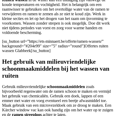
koude temperaturen en vochtigheid. Het is belangrijk om een
raamwisser te gebruiken om het overtollige water van de ramen te
verwijderen en ramen te zemen als ze niet te koud zijn. Werk in
kleine secties en let op het drogen van het raam om ijsvorming te
voorkomen. Wassen zonder strepen is ook mogelijk. Doe dit werk
niet tijdens periodes van vorst en zorg voor warme handen en
voldoende bescherming.
[su_button url=”https://ets-minnaert.be/offerte/ramen-wassen/”
background=”#204e99″ size=”5″ radius=”round”]Offertes ruiten
wassen Glabbeek[/su_button]
Het gebruik van milieuvriendelijke
schoonmaakmiddelen bij het wassen van
ruiten
Gebruik milieuvriendelijke
schoonmaakmiddelen
zoals
bijvoorbeeld regenwater om de ramen schoon te maken en vermijd
het gebruik van chemicaliën. Gebruik een doek, lappen of een
emmer met water en voeg eventueel een beetje afwasmiddel toe.
Maak gebruik van een microvezeldoek om ze droog te maken. Een
Kärcher window vac kan ook handig zijn om het water op te zuigen
en de
ramen streeploos
achter te laten.