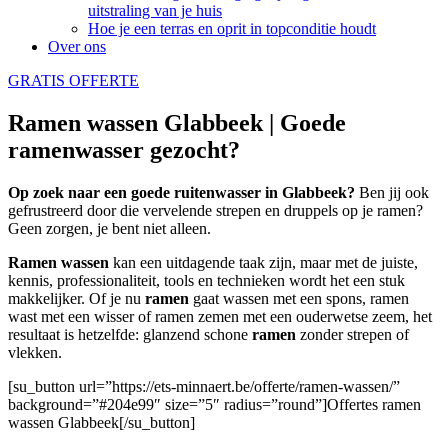
uitstraling van je huis
Hoe je een terras en oprit in topconditie houdt
Over ons
GRATIS OFFERTE
Ramen wassen Glabbeek | Goede
ramenwasser gezocht?
Op zoek naar een goede ruitenwasser in Glabbeek?
Ben jij ook
gefrustreerd door die vervelende strepen en druppels op je ramen?
Geen zorgen, je bent niet alleen.
Ramen wassen
kan een uitdagende taak zijn, maar met de juiste,
kennis, professionaliteit, tools en technieken wordt het een stuk
makkelijker. Of je nu
ramen
gaat wassen met een spons, ramen
wast met een wisser of ramen zemen met een ouderwetse zeem, het
resultaat is hetzelfde: glanzend schone
ramen
zonder strepen of
vlekken.
[su_button url=”https://ets-minnaert.be/offerte/ramen-wassen/”
background=”#204e99″ size=”5″ radius=”round”]Offertes ramen
wassen Glabbeek[/su_button]