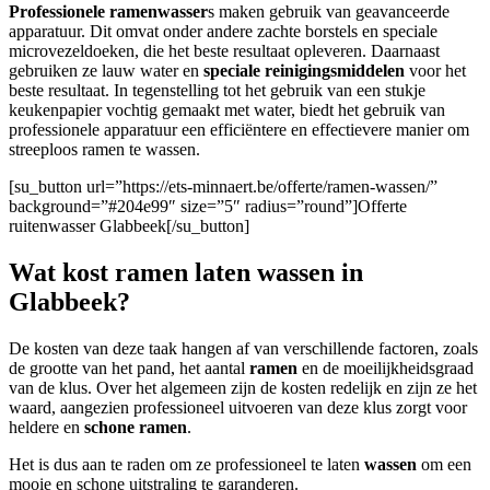
Professionele ramenwasser
s maken gebruik van geavanceerde
apparatuur. Dit omvat onder andere zachte borstels en speciale
microvezeldoeken, die het beste resultaat opleveren. Daarnaast
gebruiken ze lauw water en
speciale reinigingsmiddelen
voor het
beste resultaat. In tegenstelling tot het gebruik van een stukje
keukenpapier vochtig gemaakt met water, biedt het gebruik van
professionele apparatuur een efficiëntere en effectievere manier om
streeploos ramen te wassen.
[su_button url=”https://ets-minnaert.be/offerte/ramen-wassen/”
background=”#204e99″ size=”5″ radius=”round”]Offerte
ruitenwasser Glabbeek[/su_button]
Wat kost ramen laten wassen in
Glabbeek?
De kosten van deze taak hangen af van verschillende factoren, zoals
de grootte van het pand, het aantal
ramen
en de moeilijkheidsgraad
van de klus. Over het algemeen zijn de kosten redelijk en zijn ze het
waard, aangezien professioneel uitvoeren van deze klus zorgt voor
heldere en
schone ramen
.
Het is dus aan te raden om ze professioneel te laten
wassen
om een
mooie en schone uitstraling te garanderen.