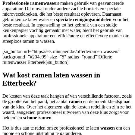
Professionele ramenwasser
s maken gebruik van geavanceerde
apparatuur. Dit omvat onder andere zachte borstels en speciale
microvezeldoeken, die het beste resultaat opleveren. Daarnaast
gebruiken ze lauw water en
speciale reinigingsmiddelen
voor het
beste resultaat. In tegenstelling tot het gebruik van een stukje
keukenpapier vochtig gemaakt met water, biedt het gebruik van
professionele apparatuur een efficiëntere en effectievere manier om
streeploos ramen te wassen.
[su_button url=”https://ets-minnaert.be/offerte/ramen-wassen/”
background=”#204e99″ size=”5″ radius=”round”]Offerte
ruitenwasser Etterbeek[/su_button]
Wat kost ramen laten wassen in
Etterbeek?
De kosten van deze taak hangen af van verschillende factoren, zoals
de grootte van het pand, het aantal
ramen
en de moeilijkheidsgraad
van de klus. Over het algemeen zijn de kosten redelijk en zijn ze het
waard, aangezien professioneel uitvoeren van deze klus zorgt voor
heldere en
schone ramen
.
Het is dus aan te raden om ze professioneel te laten
wassen
om een
mooie en schone uitstraling te garanderen.