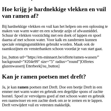
Hoe krijg je hardnekkige vlekken en vuil
van ramen af?
Bij hardnekkige vlekken en vuil kan het helpen om een oplossing te
maken van warm water en een scheutje azijn of afwasmiddel.
Schuur de vlekken voorzichtig met een doek of lappen en spoel
daarna af met schoon water. Voor kalk en zandresten kunnen
speciale reinigingsmiddelen gebruikt worden. Maak ook de
raamkozijnen en vensterbanken schoon voordat je van start gaat.
[su_button url=”https://ets-minnaert.be/offerte/ramen-wassen/”
background=”#204e99″ size=”5″ radius=”round”]Offertes
glazenwasserij Etterbeek[/su_button]
Kan je ramen poetsen met dreft?
Ja, je kan
ramen
poetsen met Dreft. Doe een beetje Dreft in een
emmer met warm water en gebruik een degelijke spons of zachte
borstel. Spoel ze vervolgens goed af met schoon water en gebruik
een raamwisser en een zachte doek om ze te zemen en te lappen.
Dreft verwijdert vuil en vetresten makkelijk.