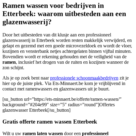
Ramen wassen voor bedrijven in
Etterbeek: waarom uitbesteden aan een
glazenwasserij?
Door het uitbesteden van dit klusje aan een professioneel
glazenwasserij in Etterbeek worden resten makkelijk verwijderd, en
gelapt en gezemd met een goede microvezeldoek en wordt de vloer,
kozijnen en vensterbank netjes achtergelaten binnen vijftal minuten.
Bovendien wordt er rekening gehouden met de veiligheid van de
ramen
, inclusief het drogen van de ruiten en kozijnen wanneer de
zon schijnt.
Als je op zoek bent naar
professionele schoonmaakbedrijven
zit je
hier op de juiste plek. Via Ets-Minnaert.be kom je vrijblijvend in
contact met ramenwassers en glazenwassers uit je buurt.
[su_button url=”https://ets-minnaert.be/offerte/ramen-wassen/”
background=”#204e99″ size=”5″ radius=”round”]Offertes
glazenwasser Etterbeek[/su_button]
Gratis offerte ramen wassen Etterbeek
Wilt u uw
ramen laten wassen
door een
professioneel