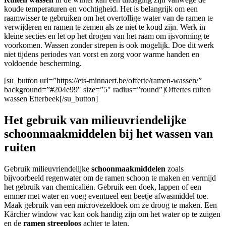
koude temperaturen en vochtigheid. Het is belangrijk om een
raamwisser te gebruiken om het overtollige water van de ramen te
verwijderen en ramen te zemen als ze niet te koud zijn. Werk in
kleine secties en let op het drogen van het raam om ijsvorming te
voorkomen. Wassen zonder strepen is ook mogelijk. Doe dit werk
niet tijdens periodes van vorst en zorg voor warme handen en
voldoende bescherming.
[su_button url=”https://ets-minnaert.be/offerte/ramen-wassen/”
background=”#204e99″ size=”5″ radius=”round”]Offertes ruiten
wassen Etterbeek[/su_button]
Het gebruik van milieuvriendelijke
schoonmaakmiddelen bij het wassen van
ruiten
Gebruik milieuvriendelijke
schoonmaakmiddelen
zoals
bijvoorbeeld regenwater om de ramen schoon te maken en vermijd
het gebruik van chemicaliën. Gebruik een doek, lappen of een
emmer met water en voeg eventueel een beetje afwasmiddel toe.
Maak gebruik van een microvezeldoek om ze droog te maken. Een
Kärcher window vac kan ook handig zijn om het water op te zuigen
en de
ramen streeploos
achter te laten.