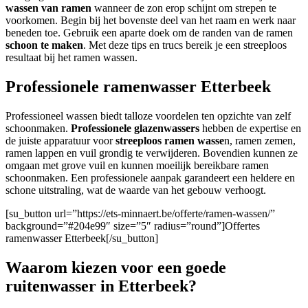
wassen van ramen
wanneer de zon erop schijnt om strepen te
voorkomen. Begin bij het bovenste deel van het raam en werk naar
beneden toe. Gebruik een aparte doek om de randen van de ramen
schoon te maken
. Met deze tips en trucs bereik je een streeploos
resultaat bij het ramen wassen.
Professionele ramenwasser Etterbeek
Professioneel wassen biedt talloze voordelen ten opzichte van zelf
schoonmaken.
Professionele glazenwassers
hebben de expertise en
de juiste apparatuur voor
streeploos ramen wasse
n, ramen zemen,
ramen lappen en vuil grondig te verwijderen. Bovendien kunnen ze
omgaan met grove vuil en kunnen moeilijk bereikbare ramen
schoonmaken. Een professionele aanpak garandeert een heldere en
schone uitstraling, wat de waarde van het gebouw verhoogt.
[su_button url=”https://ets-minnaert.be/offerte/ramen-wassen/”
background=”#204e99″ size=”5″ radius=”round”]Offertes
ramenwasser Etterbeek[/su_button]
Waarom kiezen voor een goede
ruitenwasser in Etterbeek?