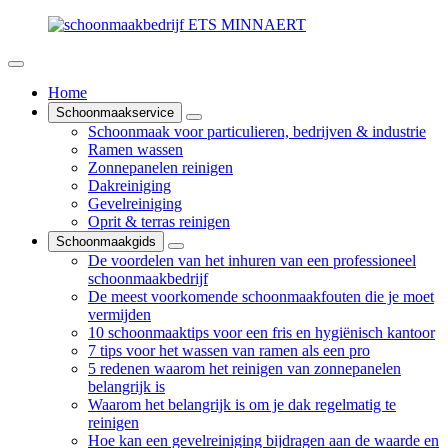
Home
Schoonmaakservice
Schoonmaak voor particulieren, bedrijven & industrie
Ramen wassen
Zonnepanelen reinigen
Dakreiniging
Gevelreiniging
Oprit & terras reinigen
Schoonmaakgids
De voordelen van het inhuren van een professioneel
schoonmaakbedrijf
De meest voorkomende schoonmaakfouten die je moet
vermijden
10 schoonmaaktips voor een fris en hygiënisch kantoor
7 tips voor het wassen van ramen als een pro
5 redenen waarom het reinigen van zonnepanelen
belangrijk is
Waarom het belangrijk is om je dak regelmatig te
reinigen
Hoe kan een gevelreiniging bijdragen aan de waarde en