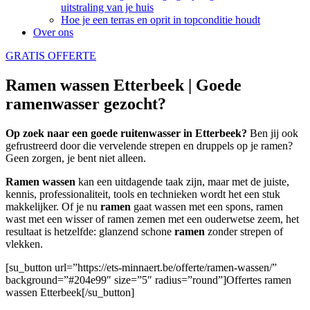
uitstraling van je huis
Hoe je een terras en oprit in topconditie houdt
Over ons
GRATIS OFFERTE
Ramen wassen Etterbeek | Goede
ramenwasser gezocht?
Op zoek naar een goede ruitenwasser in Etterbeek?
Ben jij ook
gefrustreerd door die vervelende strepen en druppels op je ramen?
Geen zorgen, je bent niet alleen.
Ramen wassen
kan een uitdagende taak zijn, maar met de juiste,
kennis, professionaliteit, tools en technieken wordt het een stuk
makkelijker. Of je nu
ramen
gaat wassen met een spons, ramen
wast met een wisser of ramen zemen met een ouderwetse zeem, het
resultaat is hetzelfde: glanzend schone
ramen
zonder strepen of
vlekken.
[su_button url=”https://ets-minnaert.be/offerte/ramen-wassen/”
background=”#204e99″ size=”5″ radius=”round”]Offertes ramen
wassen Etterbeek[/su_button]