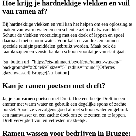
Hoe krijg je hardnekkige vlekken en vuil
van ramen af?
Bij hardnekkige vlekken en vuil kan het helpen om een oplossing te
maken van warm water en een scheutje azijn of afwasmiddel.
Schuur de vlekken voorzichtig met een doek of lappen en spoel
daarna af met schoon water. Voor kalk en zandresten kunnen
speciale reinigingsmiddelen gebruikt worden. Maak ook de
raamkozijnen en vensterbanken schoon voordat je van start gaat.
[su_button url=”https://ets-minnaert.be/offerte/ramen-wassen/”
background=”#204e99″ size=”5″ radius=”round”]Offertes
glazenwasserij Brugge[/su_button]
Kan je ramen poetsen met dreft?
Ja, je kan
ramen
poetsen met Dreft. Doe een beetje Dreft in een
emmer met warm water en gebruik een degelijke spons of zachte
borstel. Spoel ze vervolgens goed af met schoon water en gebruik
een raamwisser en een zachte doek om ze te zemen en te lappen.
Dreft verwijdert vuil en vetresten makkelijk.
Ramen wassen voor bedrijven in Brugge: