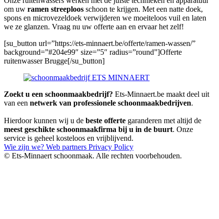
Onze ruitenwassers werken met de juiste technieken en apparatuur
om uw
ramen streeploos
schoon te krijgen. Met een natte doek,
spons en microvezeldoek verwijderen we moeiteloos vuil en laten
we ze glanzen. Vraag nu uw offerte aan en ervaar het zelf!
[su_button url=”https://ets-minnaert.be/offerte/ramen-wassen/”
background=”#204e99″ size=”5″ radius=”round”]Offerte
ruitenwasser Brugge[/su_button]
Zoekt u een schoonmaakbedrijf?
Ets-Minnaert.be maakt deel uit
van een
netwerk van professionele schoonmaakbedrijven
.
Hierdoor kunnen wij u de
beste offerte
garanderen met altijd de
meest geschikte schoonmaakfirma bij u in de buurt
. Onze
service is geheel kosteloos en vrijblijvend.
Wie zijn we?
Web partners
Privacy Policy
© Ets-Minnaert schoonmaak. Alle rechten voorbehouden.