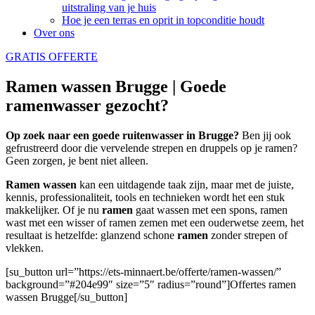
uitstraling van je huis
Hoe je een terras en oprit in topconditie houdt
Over ons
GRATIS OFFERTE
Ramen wassen Brugge | Goede
ramenwasser gezocht?
Op zoek naar een goede ruitenwasser in Brugge?
Ben jij ook
gefrustreerd door die vervelende strepen en druppels op je ramen?
Geen zorgen, je bent niet alleen.
Ramen wassen
kan een uitdagende taak zijn, maar met de juiste,
kennis, professionaliteit, tools en technieken wordt het een stuk
makkelijker. Of je nu
ramen
gaat wassen met een spons, ramen
wast met een wisser of ramen zemen met een ouderwetse zeem, het
resultaat is hetzelfde: glanzend schone
ramen
zonder strepen of
vlekken.
[su_button url=”https://ets-minnaert.be/offerte/ramen-wassen/”
background=”#204e99″ size=”5″ radius=”round”]Offertes ramen
wassen Brugge[/su_button]