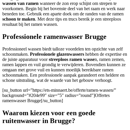
wassen van ramen
wanneer de zon erop schijnt om strepen te
voorkomen. Begin bij het bovenste deel van het raam en werk naar
beneden toe. Gebruik een aparte doek om de randen van de ramen
schoon te maken
. Met deze tips en trucs bereik je een streeploos
resultaat bij het ramen wassen.
Professionele ramenwasser Brugge
Professioneel wassen biedt talloze voordelen ten opzichte van zelf
schoonmaken.
Professionele glazenwassers
hebben de expertise en
de juiste apparatuur voor
streeploos ramen wasse
n, ramen zemen,
ramen lappen en vuil grondig te verwijderen. Bovendien kunnen ze
omgaan met grove vuil en kunnen moeilijk bereikbare ramen
schoonmaken. Een professionele aanpak garandeert een heldere en
schone uitstraling, wat de waarde van het gebouw verhoogt.
[su_button url=”https://ets-minnaert.be/offerte/ramen-wassen/”
background=”#204e99″ size=”5″ radius=”round”]Offertes
ramenwasser Brugge[/su_button]
Waarom kiezen voor een goede
ruitenwasser in Brugge?