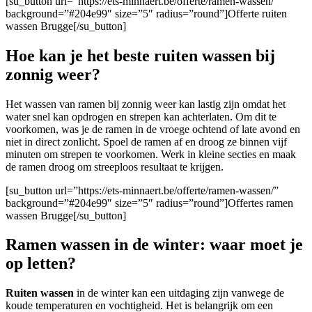
[su_button url=”https://ets-minnaert.be/offerte/ramen-wassen/”
background=”#204e99″ size=”5″ radius=”round”]Offerte ruiten
wassen Brugge[/su_button]
Hoe kan je het beste ruiten wassen bij
zonnig weer?
Het wassen van ramen bij zonnig weer kan lastig zijn omdat het
water snel kan opdrogen en strepen kan achterlaten. Om dit te
voorkomen, was je de ramen in de vroege ochtend of late avond en
niet in direct zonlicht. Spoel de ramen af en droog ze binnen vijf
minuten om strepen te voorkomen. Werk in kleine secties en maak
de ramen droog om streeploos resultaat te krijgen.
[su_button url=”https://ets-minnaert.be/offerte/ramen-wassen/”
background=”#204e99″ size=”5″ radius=”round”]Offertes ramen
wassen Brugge[/su_button]
Ramen wassen in de winter: waar moet je
op letten?
Ruiten wassen
in de winter kan een uitdaging zijn vanwege de
koude temperaturen en vochtigheid. Het is belangrijk om een