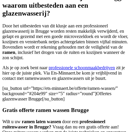
waarom uitbesteden aan een
glazenwasserij?
Door het uitbesteden van dit klusje aan een professioneel
glazenwasserij in Brugge worden resten makkelijk verwijderd, en
gelapt en gezemd met een goede microvezeldoek en wordt de vloer,
kozijnen en vensterbank netjes achtergelaten binnen vijftal minuten.
Bovendien wordt er rekening gehouden met de veiligheid van de
ramen
, inclusief het drogen van de ruiten en kozijnen wanneer de
zon schijnt.
Als je op zoek bent naar
professionele schoonmaakbedrijven
zit je
hier op de juiste plek. Via Ets-Minnaert.be kom je vrijblijvend in
contact met ramenwassers en glazenwassers uit je buurt.
[su_button url=”https://ets-minnaert.be/offerte/ramen-wassen/”
background=”#204e99″ size=”5″ radius=”round”]Offertes
glazenwasser Brugge[/su_button]
Gratis offerte ramen wassen Brugge
Wilt u uw
ramen laten wassen
door een
professioneel
ruitenwasser in Brugge?
Vraag dan nu een gratis offerte aan!