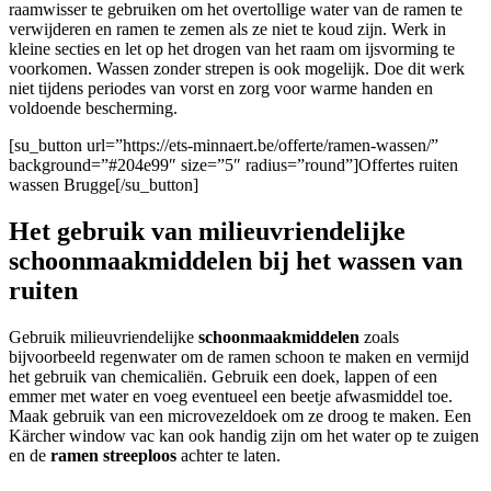
raamwisser te gebruiken om het overtollige water van de ramen te
verwijderen en ramen te zemen als ze niet te koud zijn. Werk in
kleine secties en let op het drogen van het raam om ijsvorming te
voorkomen. Wassen zonder strepen is ook mogelijk. Doe dit werk
niet tijdens periodes van vorst en zorg voor warme handen en
voldoende bescherming.
[su_button url=”https://ets-minnaert.be/offerte/ramen-wassen/”
background=”#204e99″ size=”5″ radius=”round”]Offertes ruiten
wassen Brugge[/su_button]
Het gebruik van milieuvriendelijke
schoonmaakmiddelen bij het wassen van
ruiten
Gebruik milieuvriendelijke
schoonmaakmiddelen
zoals
bijvoorbeeld regenwater om de ramen schoon te maken en vermijd
het gebruik van chemicaliën. Gebruik een doek, lappen of een
emmer met water en voeg eventueel een beetje afwasmiddel toe.
Maak gebruik van een microvezeldoek om ze droog te maken. Een
Kärcher window vac kan ook handig zijn om het water op te zuigen
en de
ramen streeploos
achter te laten.