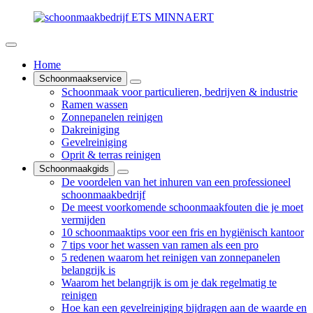
Home
Schoonmaakservice
Schoonmaak voor particulieren, bedrijven & industrie
Ramen wassen
Zonnepanelen reinigen
Dakreiniging
Gevelreiniging
Oprit & terras reinigen
Schoonmaakgids
De voordelen van het inhuren van een professioneel
schoonmaakbedrijf
De meest voorkomende schoonmaakfouten die je moet
vermijden
10 schoonmaaktips voor een fris en hygiënisch kantoor
7 tips voor het wassen van ramen als een pro
5 redenen waarom het reinigen van zonnepanelen
belangrijk is
Waarom het belangrijk is om je dak regelmatig te
reinigen
Hoe kan een gevelreiniging bijdragen aan de waarde en