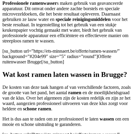
Professionele ramenwasser
s maken gebruik van geavanceerde
apparatuur. Dit omvat onder andere zachte borstels en speciale
microvezeldoeken, die het beste resultaat opleveren. Daarnaast
gebruiken ze lauw water en
speciale reinigingsmiddelen
voor het
beste resultaat. In tegenstelling tot het gebruik van een stukje
keukenpapier vochtig gemaakt met water, biedt het gebruik van
professionele apparatuur een efficiëntere en effectievere manier om
streeploos ramen te wassen.
[su_button url=”https://ets-minnaert.be/offerte/ramen-wassen/”
background=”#204e99″ size=”5″ radius=”round”]Offerte
ruitenwasser Brugge[/su_button]
Wat kost ramen laten wassen in Brugge?
De kosten van deze taak hangen af van verschillende factoren, zoals
de grootte van het pand, het aantal
ramen
en de moeilijkheidsgraad
van de klus. Over het algemeen zijn de kosten redelijk en zijn ze het
waard, aangezien professioneel uitvoeren van deze klus zorgt voor
heldere en
schone ramen
.
Het is dus aan te raden om ze professioneel te laten
wassen
om een
mooie en schone uitstraling te garanderen.