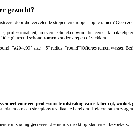
er gezocht?
ustreerd door die vervelende strepen en druppels op je ramen? Geen zorge
is, professionaliteit, tools en technieken wordt het een stuk makkelijke
zelfde: glanzend schone
ramen
zonder strepen of vlekken.
kground=”#204e99″ size=”5″ radius=”round”]Offertes ramen wassen Berl
sentieel voor een professionele uitstraling van elk bedrijf, winkel
aterialen om een streeploos resultaat te bereiken. Heldere ramen zor
iende uitstraling gecreëerd die indruk maakt op klanten en bezoekers.