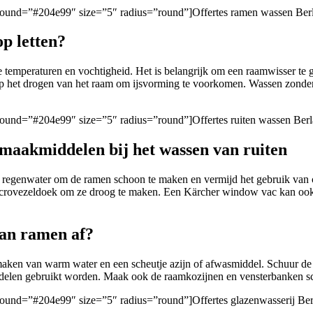
kground=”#204e99″ size=”5″ radius=”round”]Offertes ramen wassen Berl
p letten?
 temperaturen en vochtigheid. Het is belangrijk om een raamwisser te 
t op het drogen van het raam om ijsvorming te voorkomen. Wassen zonder 
ground=”#204e99″ size=”5″ radius=”round”]Offertes ruiten wassen Berl
nmaakmiddelen bij het wassen van ruiten
d regenwater om de ramen schoon te maken en vermijd het gebruik van 
icrovezeldoek om ze droog te maken. Een Kärcher window vac kan ook 
van ramen af?
maken van warm water en een scheutje azijn of afwasmiddel. Schuur de 
delen gebruikt worden. Maak ook de raamkozijnen en vensterbanken sch
ground=”#204e99″ size=”5″ radius=”round”]Offertes glazenwasserij Ber