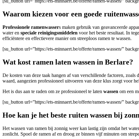
[su_button url=”https://ets-minnaert.be/offerte/ramen-wassen/” bac
Waarom kiezen voor een goede ruitenwasse
Professionele ramenwasser
s maken gebruik van geavanceerde apparat
water en
speciale reinigingsmiddelen
voor het beste resultaat. In te
efficiëntere en effectievere manier om streeploos ramen te wassen.
[su_button url=”https://ets-minnaert.be/offerte/ramen-wassen/” back
Wat kost ramen laten wassen in Berlare?
De kosten van deze taak hangen af van verschillende factoren, zoals d
waard, aangezien professioneel uitvoeren van deze klus zorgt voor h
Het is dus aan te raden om ze professioneel te laten
wassen
om een moo
[su_button url=”https://ets-minnaert.be/offerte/ramen-wassen/” back
Hoe kan je het beste ruiten wassen bij zon
Het wassen van ramen bij zonnig weer kan lastig zijn omdat het water
zonlicht. Spoel de ramen af en droog ze binnen vijf minuten om strep