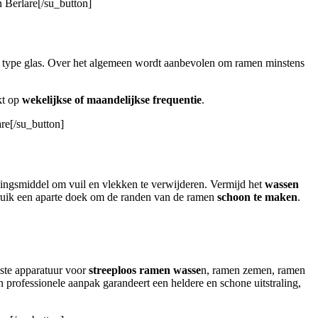
 Berlare[/su_button]
et type glas. Over het algemeen wordt aanbevolen om ramen minstens
kt op
wekelijkse of maandelijkse frequentie
.
re[/su_button]
gingsmiddel om vuil en vlekken te verwijderen. Vermijd het
wassen
bruik een aparte doek om de randen van de ramen
schoon te maken
.
iste apparatuur voor
streeploos ramen wasse
n, ramen zemen, ramen
rofessionele aanpak garandeert een heldere en schone uitstraling,