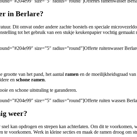
kground=”#204e99″ size=”5″ radius=”round”]Offertes ramenwasser Berla
r in Berlare?
uur. Dit omvat onder andere zachte borstels en speciale microvezeldoe
genstelling tot het gebruik van een stukje keukenpapier vochtig gemaakt 
ground=”#204e99″ size=”5″ radius=”round”]Offerte ruitenwasser Berlar
e grootte van het pand, het aantal
ramen
en de moeilijkheidsgraad van d
eldere en
schone ramen
.
ie en schone uitstraling te garanderen.
ground=”#204e99″ size=”5″ radius=”round”]Offerte ruiten wassen Berla
nig weer?
 snel kan opdrogen en strepen kan achterlaten. Om dit te voorkomen, wa
en te voorkomen. Werk in kleine secties en maak de ramen droog om stree