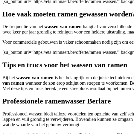
[su_button url=”https://ets-minnaert.be/offerte/ramen-wassen/” back
Hoe vaak moeten ramen gewassen worden
De frequentie van het
wassen van ramen
hangt af van verschillende
twee keer per jaar grondig te reinigen voor een heldere uitstraling, m
Voor commerciële gebouwen
is vaker schoonmaken nodig zijn om een 
[su_button url=”https://ets-minnaert.be/offerte/ramen-wassen/” bac
Tips en trucs voor het wassen van ramen
Bij het
wassen van ramen
is het belangrijk om de juiste technieken
van ramen
wanneer de zon erop schijnt om strepen te voorkomen. Be
Met deze tips en trucs bereik je een streeploos resultaat bij het ramen
Professionele ramenwasser Berlare
Professioneel wassen biedt talloze voordelen ten opzichte van zelf 
lappen en vuil grondig te verwijderen. Bovendien kunnen ze omgaan m
wat de waarde van het gebouw verhoogt.