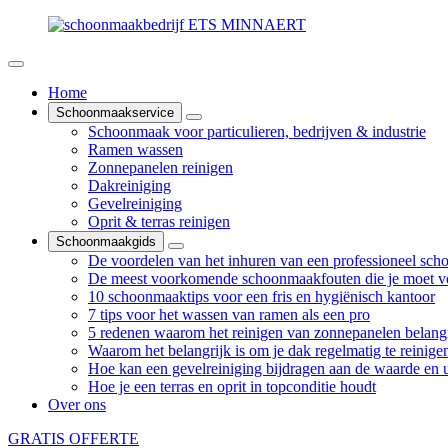
Home
Schoonmaakservice
Schoonmaak voor particulieren, bedrijven & industrie
Ramen wassen
Zonnepanelen reinigen
Dakreiniging
Gevelreiniging
Oprit & terras reinigen
Schoonmaakgids
De voordelen van het inhuren van een professioneel sch
De meest voorkomende schoonmaakfouten die je moet v
10 schoonmaaktips voor een fris en hygiënisch kantoor
7 tips voor het wassen van ramen als een pro
5 redenen waarom het reinigen van zonnepanelen belangr
Waarom het belangrijk is om je dak regelmatig te reinige
Hoe kan een gevelreiniging bijdragen aan de waarde en ui
Hoe je een terras en oprit in topconditie houdt
Over ons
GRATIS OFFERTE