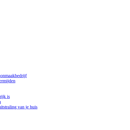
oonmaakbedrijf
ermijden
ijk is
n
tstraling van je huis