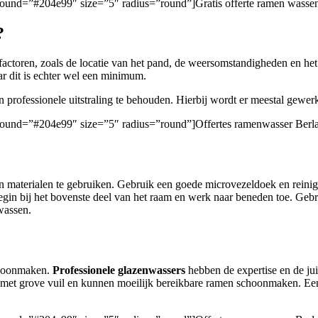
ground=”#204e99″ size=”5″ radius=”round”]Gratis offerte ramen wassen
?
 factoren, zoals de locatie van het pand, de weersomstandigheden en h
aar dit is echter wel een minimum.
professionele uitstraling te behouden. Hierbij wordt er meestal gewer
kground=”#204e99″ size=”5″ radius=”round”]Offertes ramenwasser Berla
 en materialen te gebruiken. Gebruik een goede microvezeldoek en reini
gin bij het bovenste deel van het raam en werk naar beneden toe. Ge
 wassen.
schoonmaken.
Professionele glazenwassers
hebben de expertise en de ju
et grove vuil en kunnen moeilijk bereikbare ramen schoonmaken. Een p