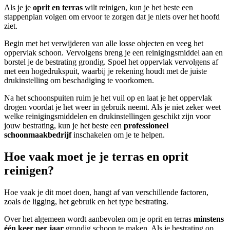
Als je je
oprit en terras
wilt reinigen, kun je het beste een
stappenplan volgen om ervoor te zorgen dat je niets over het hoofd
ziet.
Begin met het verwijderen van alle losse objecten en veeg het
oppervlak schoon. Vervolgens breng je een reinigingsmiddel aan en
borstel je de bestrating grondig. Spoel het oppervlak vervolgens af
met een hogedrukspuit, waarbij je rekening houdt met de juiste
drukinstelling om beschadiging te voorkomen.
Na het schoonspuiten ruim je het vuil op en laat je het oppervlak
drogen voordat je het weer in gebruik neemt. Als je niet zeker weet
welke reinigingsmiddelen en drukinstellingen geschikt zijn voor
jouw bestrating, kun je het beste een
professioneel
schoonmaakbedrijf
inschakelen om je te helpen.
Hoe vaak moet je je terras en oprit
reinigen?
Hoe vaak je dit moet doen, hangt af van verschillende factoren,
zoals de ligging, het gebruik en het type bestrating.
Over het algemeen wordt aanbevolen om je oprit en terras
minstens
één keer per jaar
grondig schoon te maken. Als je bestrating op