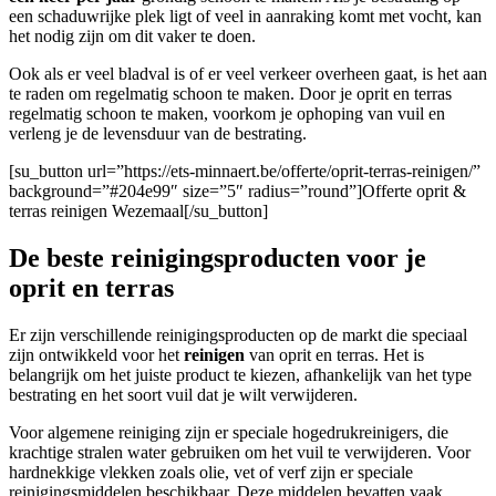
een schaduwrijke plek ligt of veel in aanraking komt met vocht, kan
het nodig zijn om dit vaker te doen.
Ook als er veel bladval is of er veel verkeer overheen gaat, is het aan
te raden om regelmatig schoon te maken. Door je oprit en terras
regelmatig schoon te maken, voorkom je ophoping van vuil en
verleng je de levensduur van de bestrating.
[su_button url=”https://ets-minnaert.be/offerte/oprit-terras-reinigen/”
background=”#204e99″ size=”5″ radius=”round”]Offerte oprit &
terras reinigen Wezemaal[/su_button]
De beste reinigingsproducten voor je
oprit en terras
Er zijn verschillende reinigingsproducten op de markt die speciaal
zijn ontwikkeld voor het
reinigen
van oprit en terras. Het is
belangrijk om het juiste product te kiezen, afhankelijk van het type
bestrating en het soort vuil dat je wilt verwijderen.
Voor algemene reiniging zijn er speciale hogedrukreinigers, die
krachtige stralen water gebruiken om het vuil te verwijderen. Voor
hardnekkige vlekken zoals olie, vet of verf zijn er speciale
reinigingsmiddelen beschikbaar. Deze middelen bevatten vaak