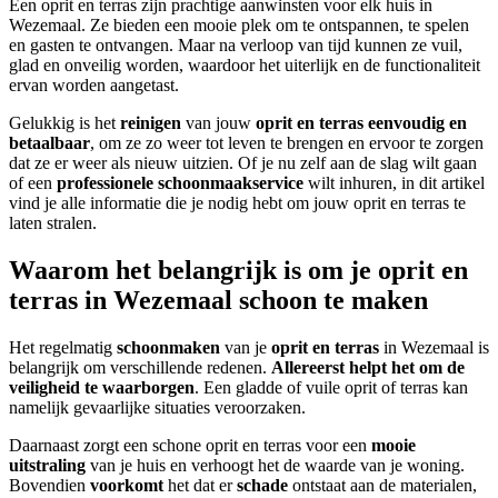
Een oprit en terras zijn prachtige aanwinsten voor elk huis in
Wezemaal. Ze bieden een mooie plek om te ontspannen, te spelen
en gasten te ontvangen. Maar na verloop van tijd kunnen ze vuil,
glad en onveilig worden, waardoor het uiterlijk en de functionaliteit
ervan worden aangetast.
Gelukkig is het
reinigen
van jouw
oprit en terras
eenvoudig en
betaalbaar
, om ze zo weer tot leven te brengen en ervoor te zorgen
dat ze er weer als nieuw uitzien. Of je nu zelf aan de slag wilt gaan
of een
professionele schoonmaakservice
wilt inhuren, in dit artikel
vind je alle informatie die je nodig hebt om jouw oprit en terras te
laten stralen.
Waarom het belangrijk is om je oprit en
terras in Wezemaal schoon te maken
Het regelmatig
schoonmaken
van je
oprit en terras
in Wezemaal is
belangrijk om verschillende redenen.
Allereerst helpt het om de
veiligheid te waarborgen
. Een gladde of vuile oprit of terras kan
namelijk gevaarlijke situaties veroorzaken.
Daarnaast zorgt een schone oprit en terras voor een
mooie
uitstraling
van je huis en verhoogt het de waarde van je woning.
Bovendien
voorkomt
het dat er
schade
ontstaat aan de materialen,