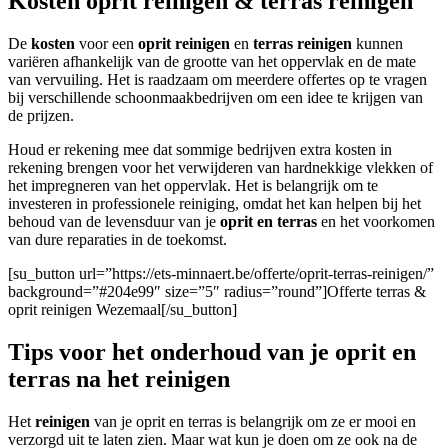
Kosten oprit reinigen & terras reinigen
De
kosten
voor een
oprit reinigen
en
terras reinigen
kunnen
variëren afhankelijk van de grootte van het oppervlak en de mate
van vervuiling. Het is raadzaam om meerdere offertes op te vragen
bij verschillende schoonmaakbedrijven om een idee te krijgen van
de prijzen.
Houd er rekening mee dat sommige bedrijven extra kosten in
rekening brengen voor het verwijderen van hardnekkige vlekken of
het impregneren van het oppervlak. Het is belangrijk om te
investeren in professionele reiniging, omdat het kan helpen bij het
behoud van de levensduur van je
oprit en terras
en het voorkomen
van dure reparaties in de toekomst.
[su_button url=”https://ets-minnaert.be/offerte/oprit-terras-reinigen/”
background=”#204e99″ size=”5″ radius=”round”]Offerte terras &
oprit reinigen Wezemaal[/su_button]
Tips voor het onderhoud van je oprit en
terras na het reinigen
Het
reinigen
van je oprit en terras is belangrijk om ze er mooi en
verzorgd uit te laten zien. Maar wat kun je doen om ze ook na de