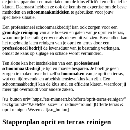
de juiste apparatuur en materialen om de klus efficiënt en effectief te
klaren. Daarnaast hebben ze ook de kennis en expertise om de beste
methoden en
schoonmaakmiddelen
te gebruiken voor jouw
specifieke situatie.
Een professioneel schoonmaakbedrijf kan ook zorgen voor een
grondige reiniging
van alle hoeken en gaten van je oprit en terras,
waardoor je bestrating er weer als nieuw uit zal zien. Bovendien kan
het regelmatig laten reinigen van je oprit en terras door een
professioneel bedrijf
de levensduur van je bestrating verlengen,
omdat de kans op slijtage en schade wordt verminderd.
Ten slotte kan het inschakelen van een
professioneel
schoonmaakbedrijf
je tijd en moeite besparen. Je hoeft je geen
zorgen te maken over het zelf
schoonmaken
van je oprit en terras,
wat een tijdrovende en arbeidsintensieve klus kan zijn. Een
schoonmaakbedrijf kan de klus snel en efficiënt klaren, waardoor jij
meer tijd overhoudt voor andere zaken.
[su_button url=”https://ets-minnaert.be/offerte/oprit-terras-reinigen/”
background=”#204e99″ size=”5″ radius=”round”]Offerte terras &
oprit reinigen Wezemaal[/su_button]
Stappenplan oprit en terras reinigen