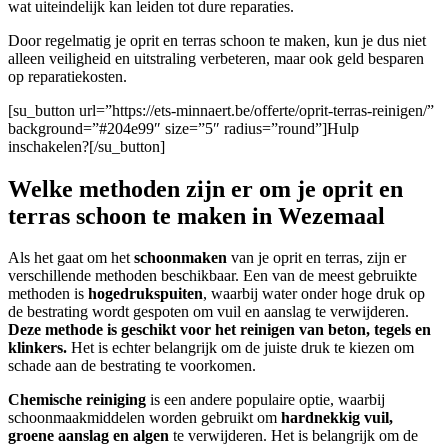
wat uiteindelijk kan leiden tot dure reparaties.
Door regelmatig je oprit en terras schoon te maken, kun je dus niet
alleen veiligheid en uitstraling verbeteren, maar ook geld besparen
op reparatiekosten.
[su_button url=”https://ets-minnaert.be/offerte/oprit-terras-reinigen/”
background=”#204e99″ size=”5″ radius=”round”]Hulp
inschakelen?[/su_button]
Welke methoden zijn er om je oprit en
terras schoon te maken in Wezemaal
Als het gaat om het
schoonmaken
van je oprit en terras, zijn er
verschillende methoden beschikbaar. Een van de meest gebruikte
methoden is
hogedrukspuiten
, waarbij water onder hoge druk op
de bestrating wordt gespoten om vuil en aanslag te verwijderen.
Deze methode is geschikt voor het reinigen van beton, tegels en
klinkers.
Het is echter belangrijk om de juiste druk te kiezen om
schade aan de bestrating te voorkomen.
Chemische reiniging
is een andere populaire optie, waarbij
schoonmaakmiddelen worden gebruikt om
hardnekkig vuil,
groene aanslag en algen
te verwijderen. Het is belangrijk om de