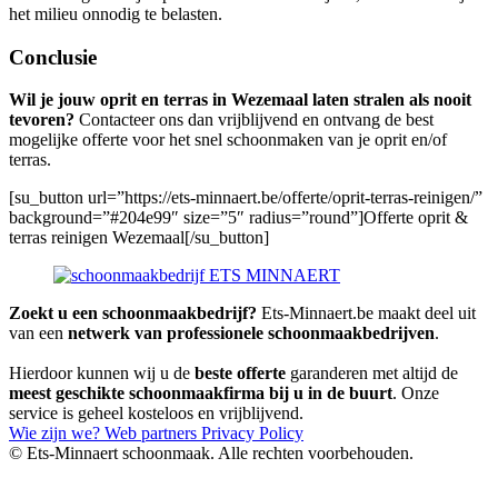
het milieu onnodig te belasten.
Conclusie
Wil je jouw oprit en terras in Wezemaal laten stralen als nooit
tevoren?
Contacteer ons dan vrijblijvend en ontvang de best
mogelijke offerte voor het snel schoonmaken van je oprit en/of
terras.
[su_button url=”https://ets-minnaert.be/offerte/oprit-terras-reinigen/”
background=”#204e99″ size=”5″ radius=”round”]Offerte oprit &
terras reinigen Wezemaal[/su_button]
Zoekt u een schoonmaakbedrijf?
Ets-Minnaert.be maakt deel uit
van een
netwerk van professionele schoonmaakbedrijven
.
Hierdoor kunnen wij u de
beste offerte
garanderen met altijd de
meest geschikte schoonmaakfirma bij u in de buurt
. Onze
service is geheel kosteloos en vrijblijvend.
Wie zijn we?
Web partners
Privacy Policy
© Ets-Minnaert schoonmaak. Alle rechten voorbehouden.