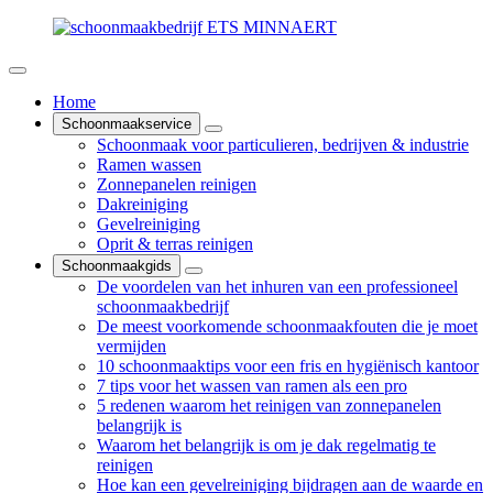
Home
Schoonmaakservice
Schoonmaak voor particulieren, bedrijven & industrie
Ramen wassen
Zonnepanelen reinigen
Dakreiniging
Gevelreiniging
Oprit & terras reinigen
Schoonmaakgids
De voordelen van het inhuren van een professioneel
schoonmaakbedrijf
De meest voorkomende schoonmaakfouten die je moet
vermijden
10 schoonmaaktips voor een fris en hygiënisch kantoor
7 tips voor het wassen van ramen als een pro
5 redenen waarom het reinigen van zonnepanelen
belangrijk is
Waarom het belangrijk is om je dak regelmatig te
reinigen
Hoe kan een gevelreiniging bijdragen aan de waarde en