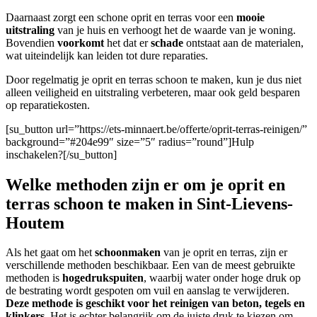
Daarnaast zorgt een schone oprit en terras voor een
mooie
uitstraling
van je huis en verhoogt het de waarde van je woning.
Bovendien
voorkomt
het dat er
schade
ontstaat aan de materialen,
wat uiteindelijk kan leiden tot dure reparaties.
Door regelmatig je oprit en terras schoon te maken, kun je dus niet
alleen veiligheid en uitstraling verbeteren, maar ook geld besparen
op reparatiekosten.
[su_button url=”https://ets-minnaert.be/offerte/oprit-terras-reinigen/”
background=”#204e99″ size=”5″ radius=”round”]Hulp
inschakelen?[/su_button]
Welke methoden zijn er om je oprit en
terras schoon te maken in Sint-Lievens-
Houtem
Als het gaat om het
schoonmaken
van je oprit en terras, zijn er
verschillende methoden beschikbaar. Een van de meest gebruikte
methoden is
hogedrukspuiten
, waarbij water onder hoge druk op
de bestrating wordt gespoten om vuil en aanslag te verwijderen.
Deze methode is geschikt voor het reinigen van beton, tegels en
klinkers.
Het is echter belangrijk om de juiste druk te kiezen om