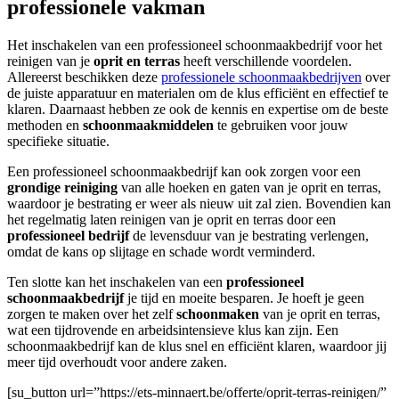
professionele vakman
Het inschakelen van een professioneel schoonmaakbedrijf voor het
reinigen van je
oprit en terras
heeft verschillende voordelen.
Allereerst beschikken deze
professionele schoonmaakbedrijven
over
de juiste apparatuur en materialen om de klus efficiënt en effectief te
klaren. Daarnaast hebben ze ook de kennis en expertise om de beste
methoden en
schoonmaakmiddelen
te gebruiken voor jouw
specifieke situatie.
Een professioneel schoonmaakbedrijf kan ook zorgen voor een
grondige reiniging
van alle hoeken en gaten van je oprit en terras,
waardoor je bestrating er weer als nieuw uit zal zien. Bovendien kan
het regelmatig laten reinigen van je oprit en terras door een
professioneel bedrijf
de levensduur van je bestrating verlengen,
omdat de kans op slijtage en schade wordt verminderd.
Ten slotte kan het inschakelen van een
professioneel
schoonmaakbedrijf
je tijd en moeite besparen. Je hoeft je geen
zorgen te maken over het zelf
schoonmaken
van je oprit en terras,
wat een tijdrovende en arbeidsintensieve klus kan zijn. Een
schoonmaakbedrijf kan de klus snel en efficiënt klaren, waardoor jij
meer tijd overhoudt voor andere zaken.
[su_button url=”https://ets-minnaert.be/offerte/oprit-terras-reinigen/”