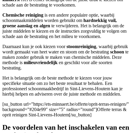
schade aan de bestrating te voorkomen.
Chemische reiniging
is een andere populaire optie, waarbij
schoonmaakmiddelen worden gebruikt om
hardnekkig vuil,
groene aanslag en algen
te verwijderen. Het is belangrijk om de
juiste middelen te kiezen en de instructies zorgvuldig te volgen om
schade aan de bestrating en het milieu te voorkomen.
Daarnaast kun je ook kiezen voor
stoomreiniging
, waarbij gebruik
wordt gemaakt van heet water en stoom om de bestrating
schoon
te
maken zonder gebruik te maken van chemische middelen. Deze
methode is
milieuvriendelijk
en geschikt voor alle soorten
bestrating.
Het is belangrijk om de beste methode te kiezen voor jouw
specifieke situatie om zo het beste resultaat te behalen. Een
professioneel schoonmaakbedrijf in Sint-Lievens-Houtem kan je
hierbij helpen en adviseren over de juiste methode en middelen.
[su_button url=”https://ets-minnaert.be/offerte/oprit-terras-reinigen/”
background=”#204e99″ size=”5″ radius=”round”]Offerte terras &
oprit reinigen Sint-Lievens-Houtem[/su_button]
De voordelen van het inschakelen van een