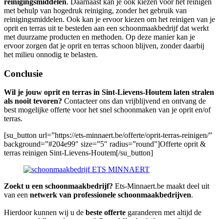
reinigingsmiddelen
. Daarnaast kan je ook kiezen voor het reinigen
met behulp van hogedruk reiniging, zonder het gebruik van
reinigingsmiddelen. Ook kan je ervoor kiezen om het reinigen van je
oprit en terras uit te besteden aan een schoonmaakbedrijf dat werkt
met duurzame producten en methoden. Op deze manier kan je
ervoor zorgen dat je oprit en terras schoon blijven, zonder daarbij
het milieu onnodig te belasten.
Conclusie
Wil je jouw oprit en terras in Sint-Lievens-Houtem laten stralen
als nooit tevoren?
Contacteer ons dan vrijblijvend en ontvang de
best mogelijke offerte voor het snel schoonmaken van je oprit en/of
terras.
[su_button url=”https://ets-minnaert.be/offerte/oprit-terras-reinigen/”
background=”#204e99″ size=”5″ radius=”round”]Offerte oprit &
terras reinigen Sint-Lievens-Houtem[/su_button]
Zoekt u een schoonmaakbedrijf?
Ets-Minnaert.be maakt deel uit
van een
netwerk van professionele schoonmaakbedrijven
.
Hierdoor kunnen wij u de
beste offerte
garanderen met altijd de