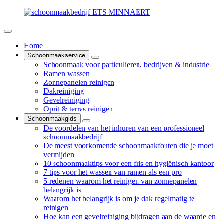
Home
Schoonmaakservice
Schoonmaak voor particulieren, bedrijven & industrie
Ramen wassen
Zonnepanelen reinigen
Dakreiniging
Gevelreiniging
Oprit & terras reinigen
Schoonmaakgids
De voordelen van het inhuren van een professioneel
schoonmaakbedrijf
De meest voorkomende schoonmaakfouten die je moet
vermijden
10 schoonmaaktips voor een fris en hygiënisch kantoor
7 tips voor het wassen van ramen als een pro
5 redenen waarom het reinigen van zonnepanelen
belangrijk is
Waarom het belangrijk is om je dak regelmatig te
reinigen
Hoe kan een gevelreiniging bijdragen aan de waarde en