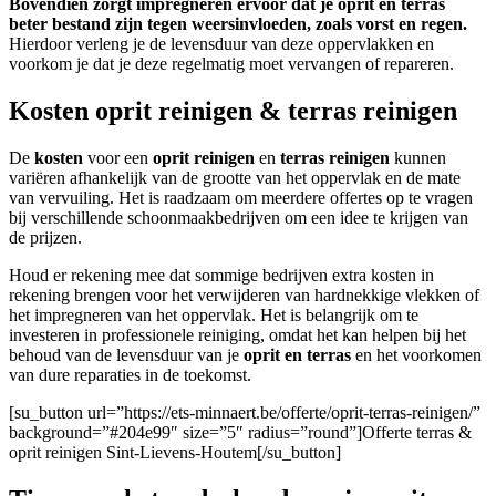
Bovendien zorgt impregneren ervoor dat je oprit en terras
beter bestand zijn tegen weersinvloeden, zoals vorst en regen.
Hierdoor verleng je de levensduur van deze oppervlakken en
voorkom je dat je deze regelmatig moet vervangen of repareren.
Kosten oprit reinigen & terras reinigen
De
kosten
voor een
oprit reinigen
en
terras reinigen
kunnen
variëren afhankelijk van de grootte van het oppervlak en de mate
van vervuiling. Het is raadzaam om meerdere offertes op te vragen
bij verschillende schoonmaakbedrijven om een idee te krijgen van
de prijzen.
Houd er rekening mee dat sommige bedrijven extra kosten in
rekening brengen voor het verwijderen van hardnekkige vlekken of
het impregneren van het oppervlak. Het is belangrijk om te
investeren in professionele reiniging, omdat het kan helpen bij het
behoud van de levensduur van je
oprit en terras
en het voorkomen
van dure reparaties in de toekomst.
[su_button url=”https://ets-minnaert.be/offerte/oprit-terras-reinigen/”
background=”#204e99″ size=”5″ radius=”round”]Offerte terras &
oprit reinigen Sint-Lievens-Houtem[/su_button]