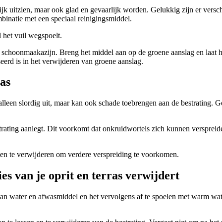
ijk uitzien, maar ook glad en gevaarlijk worden. Gelukkig zijn er versc
binatie met een speciaal reinigingsmiddel.
 het vuil wegspoelt.
f schoonmaakazijn. Breng het middel aan op de groene aanslag en laat h
seerd is in het verwijderen van groene aanslag.
as
et alleen slordig uit, maar kan ook schade toebrengen aan de bestrating.
strating aanlegt. Dit voorkomt dat onkruidwortels zich kunnen versprei
een te verwijderen om verdere verspreiding te voorkomen.
es van je oprit en terras verwijdert
van water en afwasmiddel en het vervolgens af te spoelen met warm wate