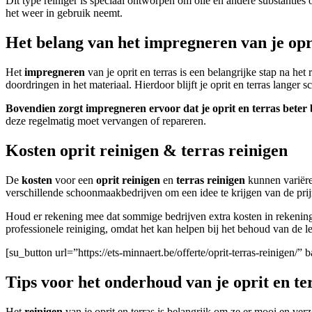
Dit type reiniger is speciaal ontworpen om olie en andere substanties 
het weer in gebruik neemt.
Het belang van het impregneren van je opri
Het
impregneren
van je oprit en terras is een belangrijke stap na h
doordringen in het materiaal. Hierdoor blijft je oprit en terras langer 
Bovendien zorgt impregneren ervoor dat je oprit en terras beter b
deze regelmatig moet vervangen of repareren.
Kosten oprit reinigen & terras reinigen
De
kosten
voor een
oprit reinigen
en
terras reinigen
kunnen variëre
verschillende schoonmaakbedrijven om een idee te krijgen van de prij
Houd er rekening mee dat sommige bedrijven extra kosten in rekening
professionele reiniging, omdat het kan helpen bij het behoud van de 
[su_button url=”https://ets-minnaert.be/offerte/oprit-terras-reinigen
Tips voor het onderhoud van je oprit en te
Het
reinigen
van je oprit en terras is belangrijk om ze er mooi en ver