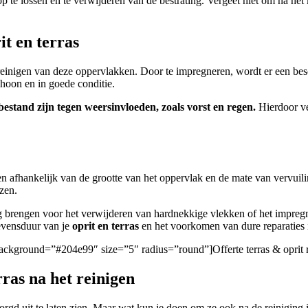
op te lossen en te verwijderen van de bestrating. Vergeet niet om na het
t en terras
et reinigen van deze oppervlakken. Door te impregneren, wordt er een b
schoon en in goede conditie.
estand zijn tegen weersinvloeden, zoals vorst en regen.
Hierdoor ve
n afhankelijk van de grootte van het oppervlak en de mate van vervuili
zen.
 brengen voor het verwijderen van hardnekkige vlekken of het impregne
levensduur van je
oprit en terras
en het voorkomen van dure reparaties 
/” background=”#204e99″ size=”5″ radius=”round”]Offerte terras & oprit 
rras na het reinigen
zorgd uit te laten zien. Maar wat kun je doen om ze ook na de reiniging