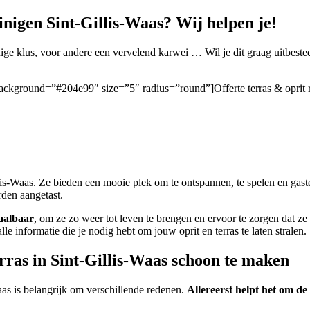
inigen Sint-Gillis-Waas? Wij helpen je!
 klus, voor andere een vervelend karwei … Wil je dit graag uitbest
/” background=”#204e99″ size=”5″ radius=”round”]Offerte terras & oprit 
illis-Waas. Ze bieden een mooie plek om te ontspannen, te spelen en gas
rden aangetast.
aalbaar
, om ze zo weer tot leven te brengen en ervoor te zorgen dat ze 
 alle informatie die je nodig hebt om jouw oprit en terras te laten stralen.
rras in Sint-Gillis-Waas schoon te maken
aas is belangrijk om verschillende redenen.
Allereerst helpt het om de