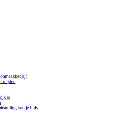
oonmaakbedrijf
ermijden
ijk is
n
tstraling van je huis