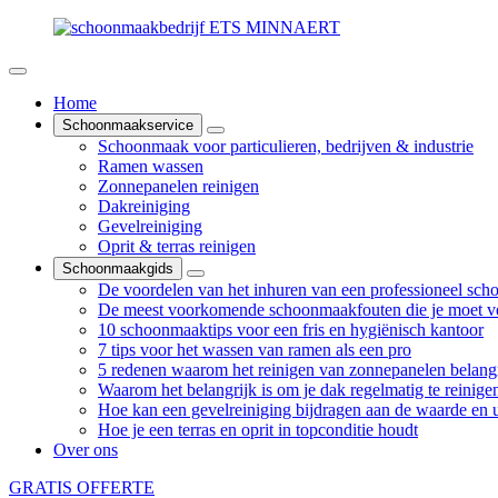
Home
Schoonmaakservice
Schoonmaak voor particulieren, bedrijven & industrie
Ramen wassen
Zonnepanelen reinigen
Dakreiniging
Gevelreiniging
Oprit & terras reinigen
Schoonmaakgids
De voordelen van het inhuren van een professioneel sch
De meest voorkomende schoonmaakfouten die je moet v
10 schoonmaaktips voor een fris en hygiënisch kantoor
7 tips voor het wassen van ramen als een pro
5 redenen waarom het reinigen van zonnepanelen belangr
Waarom het belangrijk is om je dak regelmatig te reinige
Hoe kan een gevelreiniging bijdragen aan de waarde en ui
Hoe je een terras en oprit in topconditie houdt
Over ons
GRATIS OFFERTE