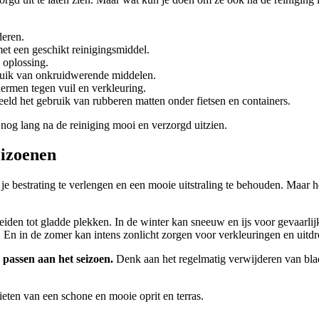
deren.
et een geschikt reinigingsmiddel.
 oplossing.
bruik van onkruidwerende middelen.
ermen tegen vuil en verkleuring.
eeld het gebruik van rubberen matten onder fietsen en containers.
r nog lang na de reiniging mooi en verzorgd uitzien.
eizoenen
n je bestrating te verlengen en een mooie uitstraling te behouden. Maar 
iden tot gladde plekken. In de winter kan sneeuw en ijs voor gevaarlijke
En in de zomer kan intens zonlicht zorgen voor verkleuringen en uitdr
e passen aan het seizoen.
Denk aan het regelmatig verwijderen van blade
ieten van een schone en mooie oprit en terras.