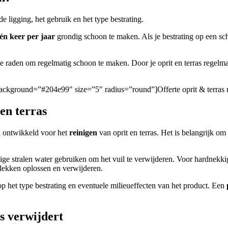
e ligging, het gebruik en het type bestrating.
én keer per jaar
grondig schoon te maken. Als je bestrating op een sch
an te raden om regelmatig schoon te maken. Door je oprit en terras rege
/” background=”#204e99″ size=”5″ radius=”round”]Offerte oprit & terras 
en terras
jn ontwikkeld voor het
reinigen
van oprit en terras. Het is belangrijk om 
ige stralen water gebruiken om het vuil te verwijderen. Voor hardnekkige
lekken oplossen en verwijderen.
 op het type bestrating en eventuele milieueffecten van het product. Een
as verwijdert