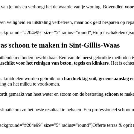
van je huis en verhoogt het de waarde van je woning. Bovendien
voo
leen veiligheid en uitstraling verbeteren, maar ook geld besparen op repa
n/” background=”#204e99″ size=”5″ radius=”round”]Hulp inschakelen?[/s
ras schoon te maken in Sint-Gillis-Waas
rschillende methoden beschikbaar. Een van de meest gebruikte methoden 
eschikt voor het reinigen van beton, tegels en klinkers.
Het is echte
nmaakmiddelen worden gebruikt om
hardnekkig vuil, groene aanslag e
ting en het milieu te voorkomen.
wordt gemaakt van heet water en stoom om de bestrating
schoon
te make
ituatie om zo het beste resultaat te behalen. Een professioneel schoonm
/” background=”#204e99″ size=”5″ radius=”round”]Offerte terras & oprit 