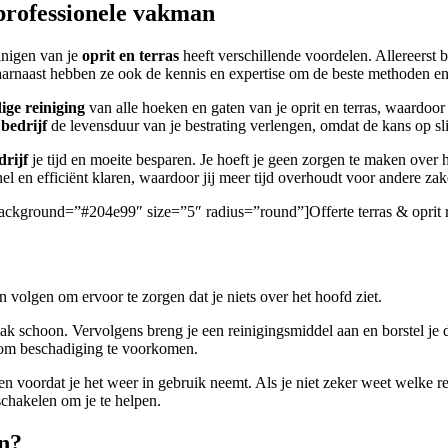
 professionele vakman
inigen van je
oprit en terras
heeft verschillende voordelen. Allereerst
. Daarnaast hebben ze ook de kennis en expertise om de beste methoden e
ige reiniging
van alle hoeken en gaten van je oprit en terras, waardoor 
 bedrijf
de levensduur van je bestrating verlengen, omdat de kans op sl
rijf
je tijd en moeite besparen. Je hoeft je geen zorgen te maken over 
el en efficiënt klaren, waardoor jij meer tijd overhoudt voor andere zak
/” background=”#204e99″ size=”5″ radius=”round”]Offerte terras & oprit 
n volgen om ervoor te zorgen dat je niets over het hoofd ziet.
ak schoon. Vervolgens breng je een reinigingsmiddel aan en borstel je 
g om beschadiging te voorkomen.
gen voordat je het weer in gebruik neemt. Als je niet zeker weet welke 
chakelen om je te helpen.
en?