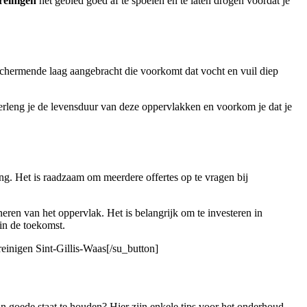
reinigen
het gebied goed af te spoelen en te laten drogen voordat je
eschermende laag aangebracht die voorkomt dat vocht en vuil diep
rleng je de levensduur van deze oppervlakken en voorkom je dat je
ng. Het is raadzaam om meerdere offertes op te vragen bij
ren van het oppervlak. Het is belangrijk om te investeren in
in de toekomst.
reinigen Sint-Gillis-Waas[/su_button]
 in goede staat te houden? Hier zijn enkele tips voor het onderhoud