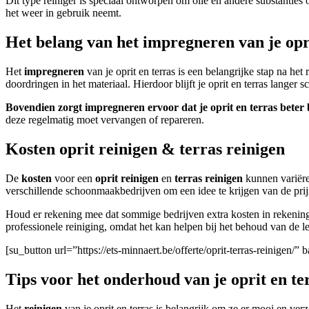
Dit type reiniger is speciaal ontworpen om olie en andere substanties 
het weer in gebruik neemt.
Het belang van het impregneren van je opri
Het
impregneren
van je oprit en terras is een belangrijke stap na h
doordringen in het materiaal. Hierdoor blijft je oprit en terras langer 
Bovendien zorgt impregneren ervoor dat je oprit en terras beter b
deze regelmatig moet vervangen of repareren.
Kosten oprit reinigen & terras reinigen
De
kosten
voor een
oprit reinigen
en
terras reinigen
kunnen variëre
verschillende schoonmaakbedrijven om een idee te krijgen van de prij
Houd er rekening mee dat sommige bedrijven extra kosten in rekening
professionele reiniging, omdat het kan helpen bij het behoud van de 
[su_button url=”https://ets-minnaert.be/offerte/oprit-terras-reinige
Tips voor het onderhoud van je oprit en te
Het
reinigen
van je oprit en terras is belangrijk om ze er mooi en ver