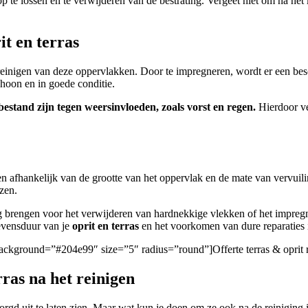
op te lossen en te verwijderen van de bestrating. Vergeet niet om na het
t en terras
et reinigen van deze oppervlakken. Door te impregneren, wordt er een b
schoon en in goede conditie.
estand zijn tegen weersinvloeden, zoals vorst en regen.
Hierdoor ve
n afhankelijk van de grootte van het oppervlak en de mate van vervuili
zen.
 brengen voor het verwijderen van hardnekkige vlekken of het impregne
levensduur van je
oprit en terras
en het voorkomen van dure reparaties 
n/” background=”#204e99″ size=”5″ radius=”round”]Offerte terras & opri
rras na het reinigen
zorgd uit te laten zien. Maar wat kun je doen om ze ook na de reiniging