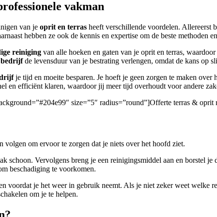
 professionele vakman
inigen van je
oprit en terras
heeft verschillende voordelen. Allereerst
. Daarnaast hebben ze ook de kennis en expertise om de beste methoden e
ige reiniging
van alle hoeken en gaten van je oprit en terras, waardoor 
 bedrijf
de levensduur van je bestrating verlengen, omdat de kans op sl
rijf
je tijd en moeite besparen. Je hoeft je geen zorgen te maken over 
el en efficiënt klaren, waardoor jij meer tijd overhoudt voor andere zak
n/” background=”#204e99″ size=”5″ radius=”round”]Offerte terras & opri
n volgen om ervoor te zorgen dat je niets over het hoofd ziet.
ak schoon. Vervolgens breng je een reinigingsmiddel aan en borstel je 
g om beschadiging te voorkomen.
gen voordat je het weer in gebruik neemt. Als je niet zeker weet welke 
chakelen om je te helpen.
en?