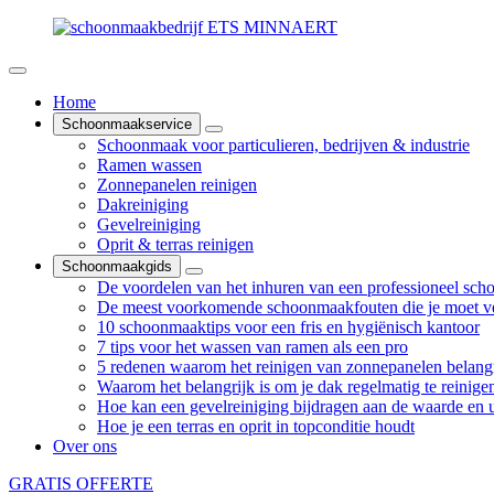
Home
Schoonmaakservice
Schoonmaak voor particulieren, bedrijven & industrie
Ramen wassen
Zonnepanelen reinigen
Dakreiniging
Gevelreiniging
Oprit & terras reinigen
Schoonmaakgids
De voordelen van het inhuren van een professioneel sch
De meest voorkomende schoonmaakfouten die je moet v
10 schoonmaaktips voor een fris en hygiënisch kantoor
7 tips voor het wassen van ramen als een pro
5 redenen waarom het reinigen van zonnepanelen belangr
Waarom het belangrijk is om je dak regelmatig te reinige
Hoe kan een gevelreiniging bijdragen aan de waarde en ui
Hoe je een terras en oprit in topconditie houdt
Over ons
GRATIS OFFERTE