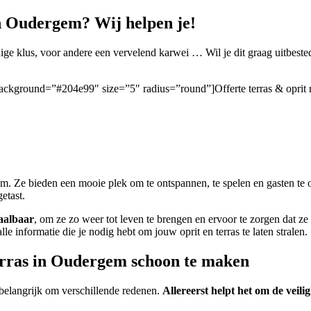
n Oudergem? Wij helpen je!
 klus, voor andere een vervelend karwei … Wil je dit graag uitbest
n/” background=”#204e99″ size=”5″ radius=”round”]Offerte terras & opri
em. Ze bieden een mooie plek om te ontspannen, te spelen en gasten te 
etast.
aalbaar
, om ze zo weer tot leven te brengen en ervoor te zorgen dat ze 
 alle informatie die je nodig hebt om jouw oprit en terras te laten stralen.
terras in Oudergem schoon te maken
elangrijk om verschillende redenen.
Allereerst helpt het om de veil