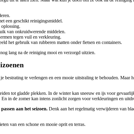
deren.
et een geschikt reinigingsmiddel.
 oplossing.
bruik van onkruidwerende middelen.
ermen tegen vuil en verkleuring.
eeld het gebruik van rubberen matten onder fietsen en containers.
r nog lang na de reiniging mooi en verzorgd uitzien.
eizoenen
n je bestrating te verlengen en een mooie uitstraling te behouden. Maar 
iden tot gladde plekken. In de winter kan sneeuw en ijs voor gevaarlijke
En in de zomer kan intens zonlicht zorgen voor verkleuringen en uitdr
e passen aan het seizoen.
Denk aan het regelmatig verwijderen van blade
ieten van een schone en mooie oprit en terras.