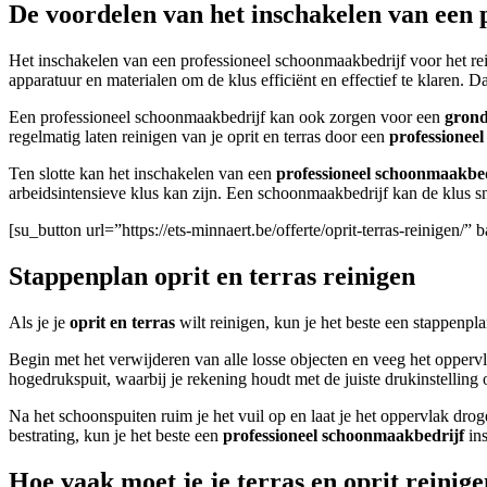
De voordelen van het inschakelen van een
Het inschakelen van een professioneel schoonmaakbedrijf voor het re
apparatuur en materialen om de klus efficiënt en effectief te klaren
Een professioneel schoonmaakbedrijf kan ook zorgen voor een
grond
regelmatig laten reinigen van je oprit en terras door een
professioneel
Ten slotte kan het inschakelen van een
professioneel schoonmaakbed
arbeidsintensieve klus kan zijn. Een schoonmaakbedrijf kan de klus sn
[su_button url=”https://ets-minnaert.be/offerte/oprit-terras-reinige
Stappenplan oprit en terras reinigen
Als je je
oprit en terras
wilt reinigen, kun je het beste een stappenpla
Begin met het verwijderen van alle losse objecten en veeg het oppervl
hogedrukspuit, waarbij je rekening houdt met de juiste drukinstellin
Na het schoonspuiten ruim je het vuil op en laat je het oppervlak dro
bestrating, kun je het beste een
professioneel schoonmaakbedrijf
ins
Hoe vaak moet je je terras en oprit reinig