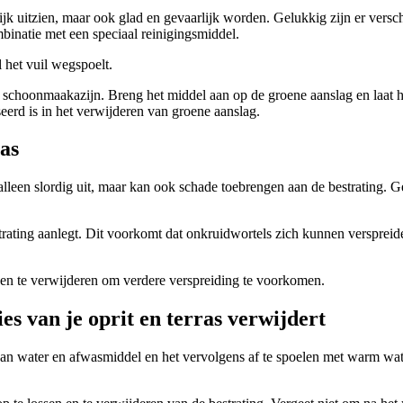
ijk uitzien, maar ook glad en gevaarlijk worden. Gelukkig zijn er versc
binatie met een speciaal reinigingsmiddel.
 het vuil wegspoelt.
f schoonmaakazijn. Breng het middel aan op de groene aanslag en laat h
seerd is in het verwijderen van groene aanslag.
as
et alleen slordig uit, maar kan ook schade toebrengen aan de bestrating.
strating aanlegt. Dit voorkomt dat onkruidwortels zich kunnen versprei
een te verwijderen om verdere verspreiding te voorkomen.
es van je oprit en terras verwijdert
van water en afwasmiddel en het vervolgens af te spoelen met warm wate