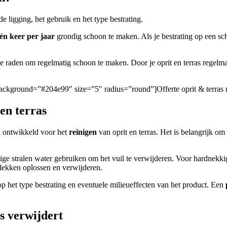
e ligging, het gebruik en het type bestrating.
én keer per jaar
grondig schoon te maken. Als je bestrating op een sch
an te raden om regelmatig schoon te maken. Door je oprit en terras rege
n/” background=”#204e99″ size=”5″ radius=”round”]Offerte oprit & terra
en terras
jn ontwikkeld voor het
reinigen
van oprit en terras. Het is belangrijk om 
ige stralen water gebruiken om het vuil te verwijderen. Voor hardnekkige
lekken oplossen en verwijderen.
 op het type bestrating en eventuele milieueffecten van het product. Een
as verwijdert