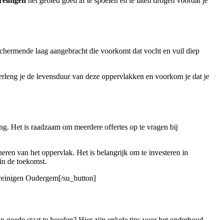
reinigen
het gebied goed af te spoelen en te laten drogen voordat je
eschermende laag aangebracht die voorkomt dat vocht en vuil diep
rleng je de levensduur van deze oppervlakken en voorkom je dat je
ng. Het is raadzaam om meerdere offertes op te vragen bij
ren van het oppervlak. Het is belangrijk om te investeren in
in de toekomst.
t reinigen Oudergem[/su_button]
 in goede staat te houden? Hier zijn enkele tips voor het onderhoud