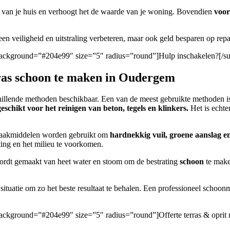
van je huis en verhoogt het de waarde van je woning. Bovendien
voo
leen veiligheid en uitstraling verbeteren, maar ook geld besparen op repa
n/” background=”#204e99″ size=”5″ radius=”round”]Hulp inschakelen?[/s
rras schoon te maken in Oudergem
rschillende methoden beschikbaar. Een van de meest gebruikte methoden 
eschikt voor het reinigen van beton, tegels en klinkers.
Het is echte
nmaakmiddelen worden gebruikt om
hardnekkig vuil, groene aanslag e
ting en het milieu te voorkomen.
wordt gemaakt van heet water en stoom om de bestrating
schoon
te make
situatie om zo het beste resultaat te behalen. Een professioneel schoo
n/” background=”#204e99″ size=”5″ radius=”round”]Offerte terras & opri