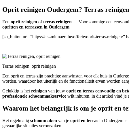
Oprit reinigen Oudergem? Terras reinige
Een
oprit reinigen
of
terras reinigen
… Voor sommige een eenvoudige
opritten en terrassen in Oudergem
.
[su_button url=”https://ets-minnaert.be/offerte/oprit-terras-reinige
Terras reinigen, oprit reinigen
Een oprit en terras zijn prachtige aanwinsten voor elk huis in Ouderg
worden, waardoor het uiterlijk en de functionaliteit ervan worden aang
Gelukkig is het
reinigen
van jouw
oprit en terras
eenvoudig en bet
professionele schoonmaakservice
wilt inhuren, in dit artikel vind je
Waarom het belangrijk is om je oprit en 
Het regelmatig
schoonmaken
van je
oprit en terras
in Oudergem is b
gevaarlijke situaties veroorzaken.