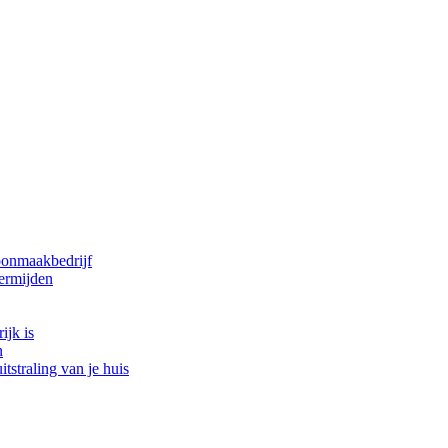
oonmaakbedrijf
ermijden
ijk is
n
tstraling van je huis