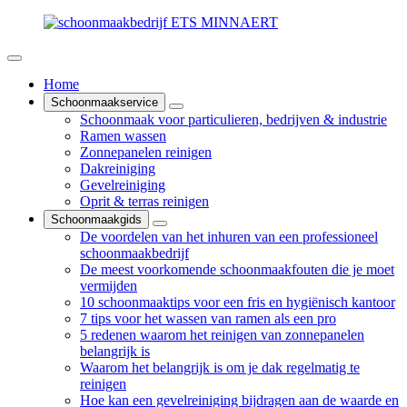
Home
Schoonmaakservice
Schoonmaak voor particulieren, bedrijven & industrie
Ramen wassen
Zonnepanelen reinigen
Dakreiniging
Gevelreiniging
Oprit & terras reinigen
Schoonmaakgids
De voordelen van het inhuren van een professioneel
schoonmaakbedrijf
De meest voorkomende schoonmaakfouten die je moet
vermijden
10 schoonmaaktips voor een fris en hygiënisch kantoor
7 tips voor het wassen van ramen als een pro
5 redenen waarom het reinigen van zonnepanelen
belangrijk is
Waarom het belangrijk is om je dak regelmatig te
reinigen
Hoe kan een gevelreiniging bijdragen aan de waarde en