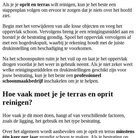
Als je je
oprit en terras
wilt reinigen, kun je het beste een
stappenplan volgen om ervoor te zorgen dat je niets over het hoofd
ziet.
Begin met het verwijderen van alle losse objecten en veeg het
oppervlak schoon. Vervolgens breng je een reinigingsmiddel aan en
borstel je de bestrating grondig. Spoel het oppervlak vervolgens af
met een hogedrukspuit, waarbij je rekening houdt met de juiste
drukinstelling om beschadiging te voorkomen.
Na het schoonspuiten ruim je het vuil op en laat je het oppervlak
drogen voordat je het weer in gebruik neemt. Als je niet zeker weet
welke reinigingsmiddelen en drukinstellingen geschikt zijn voor
jouw bestrating, kun je het beste een
professioneel
schoonmaakbedrijf
inschakelen om je te helpen.
Hoe vaak moet je je terras en oprit
reinigen?
Hoe vaak je dit moet doen, hangt af van verschillende factoren,
zoals de ligging, het gebruik en het type bestrating.
Over het algemeen wordt aanbevolen om je oprit en terras
minstens
één keer per jaar
grondig schoon te maken. Als je bestrating op