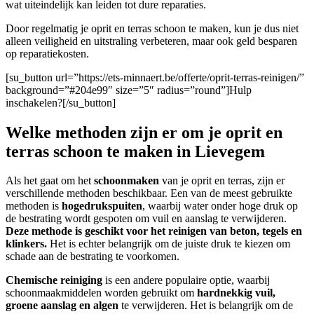
wat uiteindelijk kan leiden tot dure reparaties.
Door regelmatig je oprit en terras schoon te maken, kun je dus niet
alleen veiligheid en uitstraling verbeteren, maar ook geld besparen
op reparatiekosten.
[su_button url=”https://ets-minnaert.be/offerte/oprit-terras-reinigen/”
background=”#204e99″ size=”5″ radius=”round”]Hulp
inschakelen?[/su_button]
Welke methoden zijn er om je oprit en
terras schoon te maken in Lievegem
Als het gaat om het
schoonmaken
van je oprit en terras, zijn er
verschillende methoden beschikbaar. Een van de meest gebruikte
methoden is
hogedrukspuiten
, waarbij water onder hoge druk op
de bestrating wordt gespoten om vuil en aanslag te verwijderen.
Deze methode is geschikt voor het reinigen van beton, tegels en
klinkers.
Het is echter belangrijk om de juiste druk te kiezen om
schade aan de bestrating te voorkomen.
Chemische reiniging
is een andere populaire optie, waarbij
schoonmaakmiddelen worden gebruikt om
hardnekkig vuil,
groene aanslag en algen
te verwijderen. Het is belangrijk om de