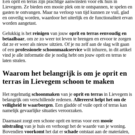
Een oprit en terras zijn prachtige aanwinsten voor elk huis in
Lievegem. Ze bieden een mooie plek om te ontspannen, te spelen en
gasten te ontvangen. Maar na verloop van tijd kunnen ze vuil, glad
en onveilig worden, waardoor het uiterlijk en de functionaliteit ervan
worden aangetast.
Gelukkig is het
reinigen
van jouw
oprit en terras
eenvoudig en
betaalbaar
, om ze zo weer tot leven te brengen en ervoor te zorgen
dat ze er weer als nieuw uitzien. Of je nu zelf aan de slag wilt gaan
of een
professionele schoonmaakservice
wilt inhuren, in dit artikel
vind je alle informatie die je nodig hebt om jouw oprit en terras te
laten stralen.
Waarom het belangrijk is om je oprit en
terras in Lievegem schoon te maken
Het regelmatig
schoonmaken
van je
oprit en terras
in Lievegem is
belangrijk om verschillende redenen.
Allereerst helpt het om de
veiligheid te waarborgen
. Een gladde of vuile oprit of terras kan
namelijk gevaarlijke situaties veroorzaken.
Daarnaast zorgt een schone oprit en terras voor een
mooie
uitstraling
van je huis en verhoogt het de waarde van je woning.
Bovendien
voorkomt
het dat er
schade
ontstaat aan de materialen,