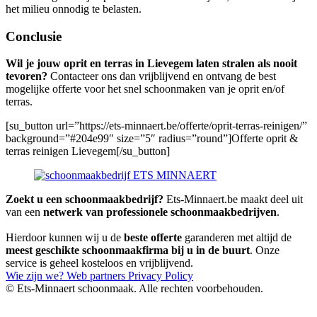
het milieu onnodig te belasten.
Conclusie
Wil je jouw oprit en terras in Lievegem laten stralen als nooit
tevoren?
Contacteer ons dan vrijblijvend en ontvang de best
mogelijke offerte voor het snel schoonmaken van je oprit en/of
terras.
[su_button url=”https://ets-minnaert.be/offerte/oprit-terras-reinigen/”
background=”#204e99″ size=”5″ radius=”round”]Offerte oprit &
terras reinigen Lievegem[/su_button]
Zoekt u een schoonmaakbedrijf?
Ets-Minnaert.be maakt deel uit
van een
netwerk van professionele schoonmaakbedrijven
.
Hierdoor kunnen wij u de
beste offerte
garanderen met altijd de
meest geschikte schoonmaakfirma bij u in de buurt
. Onze
service is geheel kosteloos en vrijblijvend.
Wie zijn we?
Web partners
Privacy Policy
© Ets-Minnaert schoonmaak. Alle rechten voorbehouden.