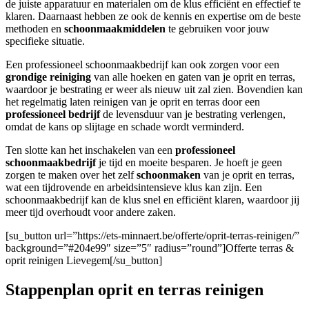
de juiste apparatuur en materialen om de klus efficiënt en effectief te
klaren. Daarnaast hebben ze ook de kennis en expertise om de beste
methoden en
schoonmaakmiddelen
te gebruiken voor jouw
specifieke situatie.
Een professioneel schoonmaakbedrijf kan ook zorgen voor een
grondige reiniging
van alle hoeken en gaten van je oprit en terras,
waardoor je bestrating er weer als nieuw uit zal zien. Bovendien kan
het regelmatig laten reinigen van je oprit en terras door een
professioneel bedrijf
de levensduur van je bestrating verlengen,
omdat de kans op slijtage en schade wordt verminderd.
Ten slotte kan het inschakelen van een
professioneel
schoonmaakbedrijf
je tijd en moeite besparen. Je hoeft je geen
zorgen te maken over het zelf
schoonmaken
van je oprit en terras,
wat een tijdrovende en arbeidsintensieve klus kan zijn. Een
schoonmaakbedrijf kan de klus snel en efficiënt klaren, waardoor jij
meer tijd overhoudt voor andere zaken.
[su_button url=”https://ets-minnaert.be/offerte/oprit-terras-reinigen/”
background=”#204e99″ size=”5″ radius=”round”]Offerte terras &
oprit reinigen Lievegem[/su_button]
Stappenplan oprit en terras reinigen