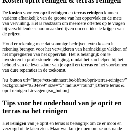
Kosten oprit reinigen & terras reinigen
De
kosten
voor een
oprit reinigen
en
terras reinigen
kunnen
variëren afhankelijk van de grootte van het oppervlak en de mate
van vervuiling. Het is raadzaam om meerdere offertes op te vragen
bij verschillende schoonmaakbedrijven om een idee te krijgen van
de prijzen.
Houd er rekening mee dat sommige bedrijven extra kosten in
rekening brengen voor het verwijderen van hardnekkige vlekken of
het impregneren van het oppervlak. Het is belangrijk om te
investeren in professionele reiniging, omdat het kan helpen bij het
behoud van de levensduur van je
oprit en terras
en het voorkomen
van dure reparaties in de toekomst.
[su_button url=”https://ets-minnaert.be/offerte/oprit-terras-reinigen/”
background=”#204e99″ size=”5″ radius=”round”]Offerte terras &
oprit reinigen Lievegem[/su_button]
Tips voor het onderhoud van je oprit en
terras na het reinigen
Het
reinigen
van je oprit en terras is belangrijk om ze er mooi en
verzorgd uit te laten zien. Maar wat kun je doen om ze ook na de