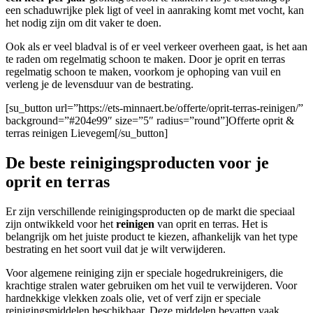
een schaduwrijke plek ligt of veel in aanraking komt met vocht, kan
het nodig zijn om dit vaker te doen.
Ook als er veel bladval is of er veel verkeer overheen gaat, is het aan
te raden om regelmatig schoon te maken. Door je oprit en terras
regelmatig schoon te maken, voorkom je ophoping van vuil en
verleng je de levensduur van de bestrating.
[su_button url=”https://ets-minnaert.be/offerte/oprit-terras-reinigen/”
background=”#204e99″ size=”5″ radius=”round”]Offerte oprit &
terras reinigen Lievegem[/su_button]
De beste reinigingsproducten voor je
oprit en terras
Er zijn verschillende reinigingsproducten op de markt die speciaal
zijn ontwikkeld voor het
reinigen
van oprit en terras. Het is
belangrijk om het juiste product te kiezen, afhankelijk van het type
bestrating en het soort vuil dat je wilt verwijderen.
Voor algemene reiniging zijn er speciale hogedrukreinigers, die
krachtige stralen water gebruiken om het vuil te verwijderen. Voor
hardnekkige vlekken zoals olie, vet of verf zijn er speciale
reinigingsmiddelen beschikbaar. Deze middelen bevatten vaak