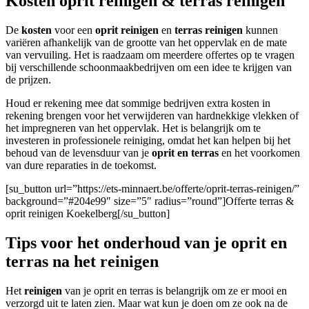
Kosten oprit reinigen & terras reinigen
De
kosten
voor een
oprit reinigen
en
terras reinigen
kunnen
variëren afhankelijk van de grootte van het oppervlak en de mate
van vervuiling. Het is raadzaam om meerdere offertes op te vragen
bij verschillende schoonmaakbedrijven om een idee te krijgen van
de prijzen.
Houd er rekening mee dat sommige bedrijven extra kosten in
rekening brengen voor het verwijderen van hardnekkige vlekken of
het impregneren van het oppervlak. Het is belangrijk om te
investeren in professionele reiniging, omdat het kan helpen bij het
behoud van de levensduur van je
oprit en terras
en het voorkomen
van dure reparaties in de toekomst.
[su_button url=”https://ets-minnaert.be/offerte/oprit-terras-reinigen/”
background=”#204e99″ size=”5″ radius=”round”]Offerte terras &
oprit reinigen Koekelberg[/su_button]
Tips voor het onderhoud van je oprit en
terras na het reinigen
Het
reinigen
van je oprit en terras is belangrijk om ze er mooi en
verzorgd uit te laten zien. Maar wat kun je doen om ze ook na de