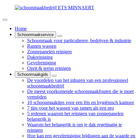
Home
Schoonmaakservice
Schoonmaak voor particulieren, bedrijven & industrie
Ramen wassen
Zonnepanelen reinigen
Dakreiniging
Gevelreiniging
Oprit & terras reinigen
Schoonmaakgids
De voordelen van het inhuren van een professioneel
schoonmaakbedrijf
De meest voorkomende schoonmaakfouten die je moet
vermijden
10 schoonmaaktips voor een fris en hygiënisch kantoor
7 tips voor het wassen van ramen als een pro
5 redenen waarom het reinigen van zonnepanelen
belangrijk is
Waarom het belangrijk is om je dak regelmatig te
reinigen
Hoe kan een gevelreiniging bijdragen aan de waarde en