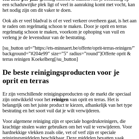
een schaduwrijke plek ligt of veel in aanraking komt met vocht, kan
het nodig zijn om dit vaker te doen.
Ook als er veel bladval is of er veel verkeer overheen gaat, is het aan
te raden om regelmatig schoon te maken. Door je oprit en terras
regelmatig schoon te maken, voorkom je ophoping van vuil en
verleng je de levensduur van de bestrating.
[su_button url=”https://ets-minnaert.be/offerte/oprit-terras-reinigen/”
background=”#204e99″ size=”5″ radius=”round”]Offerte oprit &
terras reinigen Koekelberg[/su_button]
De beste reinigingsproducten voor je
oprit en terras
Er zijn verschillende reinigingsproducten op de markt die speciaal
zijn ontwikkeld voor het
reinigen
van oprit en terras. Het is
belangrijk om het juiste product te kiezen, afhankelijk van het type
bestrating en het soort vuil dat je wilt verwijderen.
Voor algemene reiniging zijn er speciale hogedrukreinigers, die
krachtige stralen water gebruiken om het vuil te verwijderen. Voor
hardnekkige vlekken zoals olie, vet of verf zijn er speciale
reinigingsmiddelen beschikbaar. Deze middelen bevatten vaak