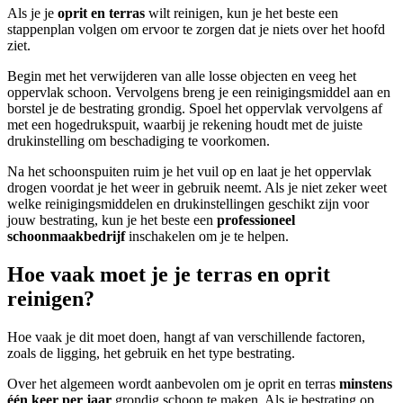
Als je je
oprit en terras
wilt reinigen, kun je het beste een
stappenplan volgen om ervoor te zorgen dat je niets over het hoofd
ziet.
Begin met het verwijderen van alle losse objecten en veeg het
oppervlak schoon. Vervolgens breng je een reinigingsmiddel aan en
borstel je de bestrating grondig. Spoel het oppervlak vervolgens af
met een hogedrukspuit, waarbij je rekening houdt met de juiste
drukinstelling om beschadiging te voorkomen.
Na het schoonspuiten ruim je het vuil op en laat je het oppervlak
drogen voordat je het weer in gebruik neemt. Als je niet zeker weet
welke reinigingsmiddelen en drukinstellingen geschikt zijn voor
jouw bestrating, kun je het beste een
professioneel
schoonmaakbedrijf
inschakelen om je te helpen.
Hoe vaak moet je je terras en oprit
reinigen?
Hoe vaak je dit moet doen, hangt af van verschillende factoren,
zoals de ligging, het gebruik en het type bestrating.
Over het algemeen wordt aanbevolen om je oprit en terras
minstens
één keer per jaar
grondig schoon te maken. Als je bestrating op