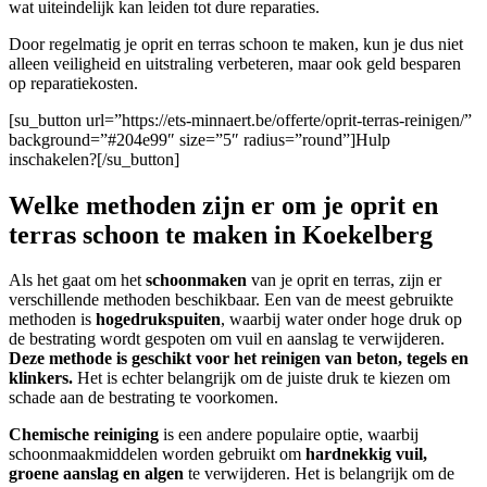
wat uiteindelijk kan leiden tot dure reparaties.
Door regelmatig je oprit en terras schoon te maken, kun je dus niet
alleen veiligheid en uitstraling verbeteren, maar ook geld besparen
op reparatiekosten.
[su_button url=”https://ets-minnaert.be/offerte/oprit-terras-reinigen/”
background=”#204e99″ size=”5″ radius=”round”]Hulp
inschakelen?[/su_button]
Welke methoden zijn er om je oprit en
terras schoon te maken in Koekelberg
Als het gaat om het
schoonmaken
van je oprit en terras, zijn er
verschillende methoden beschikbaar. Een van de meest gebruikte
methoden is
hogedrukspuiten
, waarbij water onder hoge druk op
de bestrating wordt gespoten om vuil en aanslag te verwijderen.
Deze methode is geschikt voor het reinigen van beton, tegels en
klinkers.
Het is echter belangrijk om de juiste druk te kiezen om
schade aan de bestrating te voorkomen.
Chemische reiniging
is een andere populaire optie, waarbij
schoonmaakmiddelen worden gebruikt om
hardnekkig vuil,
groene aanslag en algen
te verwijderen. Het is belangrijk om de