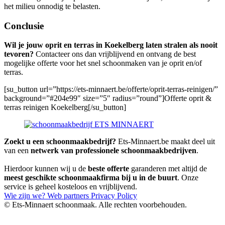
het milieu onnodig te belasten.
Conclusie
Wil je jouw oprit en terras in Koekelberg laten stralen als nooit
tevoren?
Contacteer ons dan vrijblijvend en ontvang de best
mogelijke offerte voor het snel schoonmaken van je oprit en/of
terras.
[su_button url=”https://ets-minnaert.be/offerte/oprit-terras-reinigen/”
background=”#204e99″ size=”5″ radius=”round”]Offerte oprit &
terras reinigen Koekelberg[/su_button]
Zoekt u een schoonmaakbedrijf?
Ets-Minnaert.be maakt deel uit
van een
netwerk van professionele schoonmaakbedrijven
.
Hierdoor kunnen wij u de
beste offerte
garanderen met altijd de
meest geschikte schoonmaakfirma bij u in de buurt
. Onze
service is geheel kosteloos en vrijblijvend.
Wie zijn we?
Web partners
Privacy Policy
© Ets-Minnaert schoonmaak. Alle rechten voorbehouden.