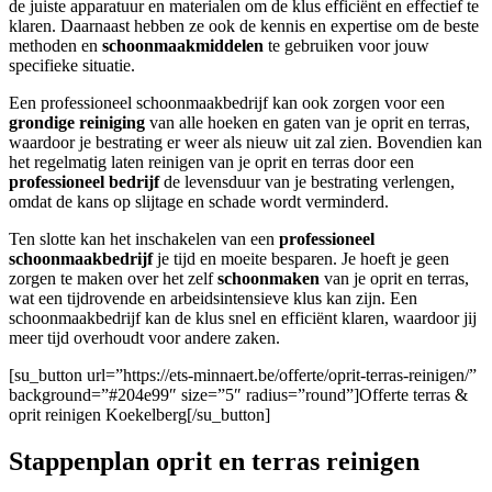
de juiste apparatuur en materialen om de klus efficiënt en effectief te
klaren. Daarnaast hebben ze ook de kennis en expertise om de beste
methoden en
schoonmaakmiddelen
te gebruiken voor jouw
specifieke situatie.
Een professioneel schoonmaakbedrijf kan ook zorgen voor een
grondige reiniging
van alle hoeken en gaten van je oprit en terras,
waardoor je bestrating er weer als nieuw uit zal zien. Bovendien kan
het regelmatig laten reinigen van je oprit en terras door een
professioneel bedrijf
de levensduur van je bestrating verlengen,
omdat de kans op slijtage en schade wordt verminderd.
Ten slotte kan het inschakelen van een
professioneel
schoonmaakbedrijf
je tijd en moeite besparen. Je hoeft je geen
zorgen te maken over het zelf
schoonmaken
van je oprit en terras,
wat een tijdrovende en arbeidsintensieve klus kan zijn. Een
schoonmaakbedrijf kan de klus snel en efficiënt klaren, waardoor jij
meer tijd overhoudt voor andere zaken.
[su_button url=”https://ets-minnaert.be/offerte/oprit-terras-reinigen/”
background=”#204e99″ size=”5″ radius=”round”]Offerte terras &
oprit reinigen Koekelberg[/su_button]
Stappenplan oprit en terras reinigen