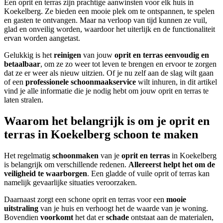
Een oprit en terras zijn prachtige aanwinsten voor elk huis in
Koekelberg. Ze bieden een mooie plek om te ontspannen, te spelen
en gasten te ontvangen. Maar na verloop van tijd kunnen ze vuil,
glad en onveilig worden, waardoor het uiterlijk en de functionaliteit
ervan worden aangetast.
Gelukkig is het
reinigen
van jouw
oprit en terras
eenvoudig en
betaalbaar
, om ze zo weer tot leven te brengen en ervoor te zorgen
dat ze er weer als nieuw uitzien. Of je nu zelf aan de slag wilt gaan
of een
professionele schoonmaakservice
wilt inhuren, in dit artikel
vind je alle informatie die je nodig hebt om jouw oprit en terras te
laten stralen.
Waarom het belangrijk is om je oprit en
terras in Koekelberg schoon te maken
Het regelmatig
schoonmaken
van je
oprit en terras
in Koekelberg
is belangrijk om verschillende redenen.
Allereerst helpt het om de
veiligheid te waarborgen
. Een gladde of vuile oprit of terras kan
namelijk gevaarlijke situaties veroorzaken.
Daarnaast zorgt een schone oprit en terras voor een
mooie
uitstraling
van je huis en verhoogt het de waarde van je woning.
Bovendien
voorkomt
het dat er
schade
ontstaat aan de materialen,