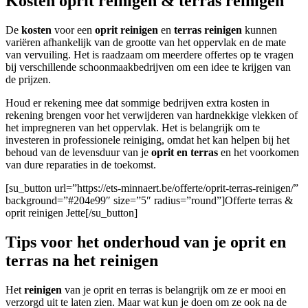
Kosten oprit reinigen & terras reinigen
De
kosten
voor een
oprit reinigen
en
terras reinigen
kunnen
variëren afhankelijk van de grootte van het oppervlak en de mate
van vervuiling. Het is raadzaam om meerdere offertes op te vragen
bij verschillende schoonmaakbedrijven om een idee te krijgen van
de prijzen.
Houd er rekening mee dat sommige bedrijven extra kosten in
rekening brengen voor het verwijderen van hardnekkige vlekken of
het impregneren van het oppervlak. Het is belangrijk om te
investeren in professionele reiniging, omdat het kan helpen bij het
behoud van de levensduur van je
oprit en terras
en het voorkomen
van dure reparaties in de toekomst.
[su_button url=”https://ets-minnaert.be/offerte/oprit-terras-reinigen/”
background=”#204e99″ size=”5″ radius=”round”]Offerte terras &
oprit reinigen Jette[/su_button]
Tips voor het onderhoud van je oprit en
terras na het reinigen
Het
reinigen
van je oprit en terras is belangrijk om ze er mooi en
verzorgd uit te laten zien. Maar wat kun je doen om ze ook na de