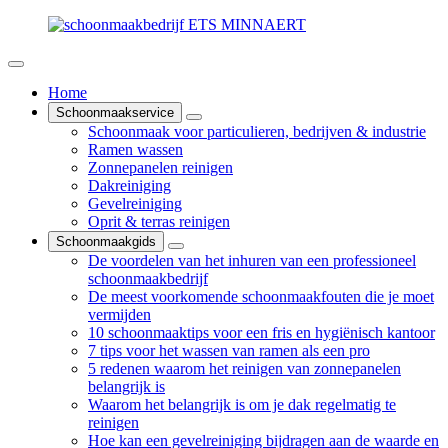
Home
Schoonmaakservice
Schoonmaak voor particulieren, bedrijven & industrie
Ramen wassen
Zonnepanelen reinigen
Dakreiniging
Gevelreiniging
Oprit & terras reinigen
Schoonmaakgids
De voordelen van het inhuren van een professioneel
schoonmaakbedrijf
De meest voorkomende schoonmaakfouten die je moet
vermijden
10 schoonmaaktips voor een fris en hygiënisch kantoor
7 tips voor het wassen van ramen als een pro
5 redenen waarom het reinigen van zonnepanelen
belangrijk is
Waarom het belangrijk is om je dak regelmatig te
reinigen
Hoe kan een gevelreiniging bijdragen aan de waarde en