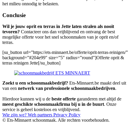
het milieu onnodig te belasten.
Conclusie
Wil je jouw oprit en terras in Jette laten stralen als nooit
tevoren?
Contacteer ons dan vrijblijvend en ontvang de best
mogelijke offerte voor het snel schoonmaken van je oprit en/of
terras.
[su_button url=”https://ets-minnaert.be/offerte/oprit-terras-reinigen/”
background=”#204e99″ size=”5″ radius=”round”]Offerte oprit &
terras reinigen Jette[/su_button]
Zoekt u een schoonmaakbedrijf?
Ets-Minnaert.be maakt deel uit
van een
netwerk van professionele schoonmaakbedrijven
.
Hierdoor kunnen wij u de
beste offerte
garanderen met altijd de
meest geschikte schoonmaakfirma bij u in de buurt
. Onze
service is geheel kosteloos en vrijblijvend.
Wie zijn we?
Web partners
Privacy Policy
© Ets-Minnaert schoonmaak. Alle rechten voorbehouden.