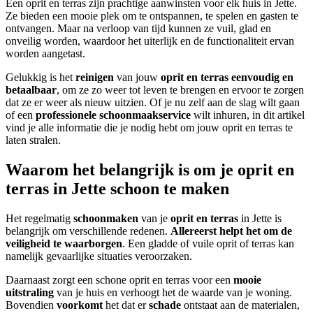
Een oprit en terras zijn prachtige aanwinsten voor elk huis in Jette.
Ze bieden een mooie plek om te ontspannen, te spelen en gasten te
ontvangen. Maar na verloop van tijd kunnen ze vuil, glad en
onveilig worden, waardoor het uiterlijk en de functionaliteit ervan
worden aangetast.
Gelukkig is het
reinigen
van jouw
oprit en terras
eenvoudig en
betaalbaar
, om ze zo weer tot leven te brengen en ervoor te zorgen
dat ze er weer als nieuw uitzien. Of je nu zelf aan de slag wilt gaan
of een
professionele schoonmaakservice
wilt inhuren, in dit artikel
vind je alle informatie die je nodig hebt om jouw oprit en terras te
laten stralen.
Waarom het belangrijk is om je oprit en
terras in Jette schoon te maken
Het regelmatig
schoonmaken
van je
oprit en terras
in Jette is
belangrijk om verschillende redenen.
Allereerst helpt het om de
veiligheid te waarborgen
. Een gladde of vuile oprit of terras kan
namelijk gevaarlijke situaties veroorzaken.
Daarnaast zorgt een schone oprit en terras voor een
mooie
uitstraling
van je huis en verhoogt het de waarde van je woning.
Bovendien
voorkomt
het dat er
schade
ontstaat aan de materialen,