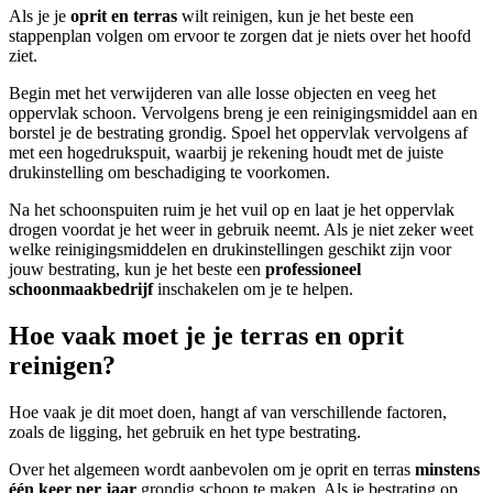
Als je je
oprit en terras
wilt reinigen, kun je het beste een
stappenplan volgen om ervoor te zorgen dat je niets over het hoofd
ziet.
Begin met het verwijderen van alle losse objecten en veeg het
oppervlak schoon. Vervolgens breng je een reinigingsmiddel aan en
borstel je de bestrating grondig. Spoel het oppervlak vervolgens af
met een hogedrukspuit, waarbij je rekening houdt met de juiste
drukinstelling om beschadiging te voorkomen.
Na het schoonspuiten ruim je het vuil op en laat je het oppervlak
drogen voordat je het weer in gebruik neemt. Als je niet zeker weet
welke reinigingsmiddelen en drukinstellingen geschikt zijn voor
jouw bestrating, kun je het beste een
professioneel
schoonmaakbedrijf
inschakelen om je te helpen.
Hoe vaak moet je je terras en oprit
reinigen?
Hoe vaak je dit moet doen, hangt af van verschillende factoren,
zoals de ligging, het gebruik en het type bestrating.
Over het algemeen wordt aanbevolen om je oprit en terras
minstens
één keer per jaar
grondig schoon te maken. Als je bestrating op