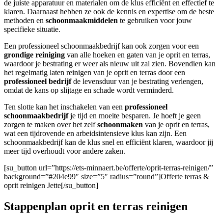
de juiste apparatuur en materialen om de klus efficiënt en effectief te
klaren. Daarnaast hebben ze ook de kennis en expertise om de beste
methoden en
schoonmaakmiddelen
te gebruiken voor jouw
specifieke situatie.
Een professioneel schoonmaakbedrijf kan ook zorgen voor een
grondige reiniging
van alle hoeken en gaten van je oprit en terras,
waardoor je bestrating er weer als nieuw uit zal zien. Bovendien kan
het regelmatig laten reinigen van je oprit en terras door een
professioneel bedrijf
de levensduur van je bestrating verlengen,
omdat de kans op slijtage en schade wordt verminderd.
Ten slotte kan het inschakelen van een
professioneel
schoonmaakbedrijf
je tijd en moeite besparen. Je hoeft je geen
zorgen te maken over het zelf
schoonmaken
van je oprit en terras,
wat een tijdrovende en arbeidsintensieve klus kan zijn. Een
schoonmaakbedrijf kan de klus snel en efficiënt klaren, waardoor jij
meer tijd overhoudt voor andere zaken.
[su_button url=”https://ets-minnaert.be/offerte/oprit-terras-reinigen/”
background=”#204e99″ size=”5″ radius=”round”]Offerte terras &
oprit reinigen Jette[/su_button]
Stappenplan oprit en terras reinigen