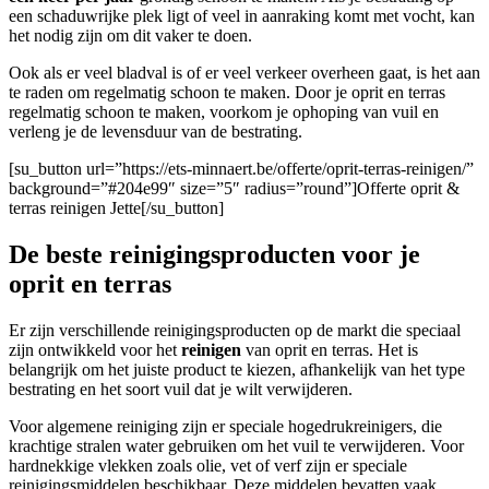
een schaduwrijke plek ligt of veel in aanraking komt met vocht, kan
het nodig zijn om dit vaker te doen.
Ook als er veel bladval is of er veel verkeer overheen gaat, is het aan
te raden om regelmatig schoon te maken. Door je oprit en terras
regelmatig schoon te maken, voorkom je ophoping van vuil en
verleng je de levensduur van de bestrating.
[su_button url=”https://ets-minnaert.be/offerte/oprit-terras-reinigen/”
background=”#204e99″ size=”5″ radius=”round”]Offerte oprit &
terras reinigen Jette[/su_button]
De beste reinigingsproducten voor je
oprit en terras
Er zijn verschillende reinigingsproducten op de markt die speciaal
zijn ontwikkeld voor het
reinigen
van oprit en terras. Het is
belangrijk om het juiste product te kiezen, afhankelijk van het type
bestrating en het soort vuil dat je wilt verwijderen.
Voor algemene reiniging zijn er speciale hogedrukreinigers, die
krachtige stralen water gebruiken om het vuil te verwijderen. Voor
hardnekkige vlekken zoals olie, vet of verf zijn er speciale
reinigingsmiddelen beschikbaar. Deze middelen bevatten vaak