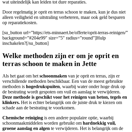
wat uiteindelijk kan leiden tot dure reparaties.
Door regelmatig je oprit en terras schoon te maken, kun je dus niet
alleen veiligheid en uitstraling verbeteren, maar ook geld besparen
op reparatiekosten.
[su_button url=”https://ets-minnaert.be/offerte/oprit-terras-reinigen/”
background=”#204e99″ size=”5″ radius=”round”]Hulp
inschakelen?[/su_button]
Welke methoden zijn er om je oprit en
terras schoon te maken in Jette
Als het gaat om het
schoonmaken
van je oprit en terras, zijn er
verschillende methoden beschikbaar. Een van de meest gebruikte
methoden is
hogedrukspuiten
, waarbij water onder hoge druk op
de bestrating wordt gespoten om vuil en aanslag te verwijderen.
Deze methode is geschikt voor het reinigen van beton, tegels en
klinkers.
Het is echter belangrijk om de juiste druk te kiezen om
schade aan de bestrating te voorkomen.
Chemische reiniging
is een andere populaire optie, waarbij
schoonmaakmiddelen worden gebruikt om
hardnekkig vuil,
groene aanslag en algen
te verwijderen. Het is belangrijk om de