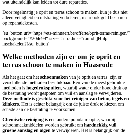
wat uiteindelijk kan leiden tot dure reparaties.
Door regelmatig je oprit en terras schoon te maken, kun je dus niet
alleen veiligheid en uitstraling verbeteren, maar ook geld besparen
op reparatiekosten.
[su_button url=”https://ets-minnaert.be/offerte/oprit-terras-reinigen/”
background=”#204e99″ size=”5″ radius=”round”]Hulp
inschakelen?[/su_button]
Welke methoden zijn er om je oprit en
terras schoon te maken in Haasrode
Als het gaat om het
schoonmaken
van je oprit en terras, zijn er
verschillende methoden beschikbaar. Een van de meest gebruikte
methoden is
hogedrukspuiten
, waarbij water onder hoge druk op
de bestrating wordt gespoten om vuil en aanslag te verwijderen.
Deze methode is geschikt voor het reinigen van beton, tegels en
klinkers.
Het is echter belangrijk om de juiste druk te kiezen om
schade aan de bestrating te voorkomen.
Chemische reiniging
is een andere populaire optie, waarbij
schoonmaakmiddelen worden gebruikt om
hardnekkig vuil,
groene aanslag en algen
te verwijderen. Het is belangrijk om de