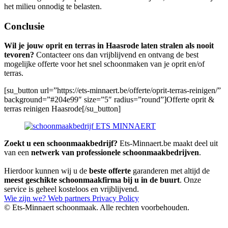
het milieu onnodig te belasten.
Conclusie
Wil je jouw oprit en terras in Haasrode laten stralen als nooit
tevoren?
Contacteer ons dan vrijblijvend en ontvang de best
mogelijke offerte voor het snel schoonmaken van je oprit en/of
terras.
[su_button url=”https://ets-minnaert.be/offerte/oprit-terras-reinigen/”
background=”#204e99″ size=”5″ radius=”round”]Offerte oprit &
terras reinigen Haasrode[/su_button]
Zoekt u een schoonmaakbedrijf?
Ets-Minnaert.be maakt deel uit
van een
netwerk van professionele schoonmaakbedrijven
.
Hierdoor kunnen wij u de
beste offerte
garanderen met altijd de
meest geschikte schoonmaakfirma bij u in de buurt
. Onze
service is geheel kosteloos en vrijblijvend.
Wie zijn we?
Web partners
Privacy Policy
© Ets-Minnaert schoonmaak. Alle rechten voorbehouden.