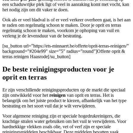
een schaduwrijke plek ligt of veel in aanraking komt met vocht, kan
het nodig zijn om dit vaker te doen.
Ook als er veel bladval is of er veel verkeer overheen gaat, is het aan
te raden om regelmatig schoon te maken. Door je oprit en terras
regelmatig schoon te maken, voorkom je ophoping van vuil en
verleng je de levensduur van de bestrating.
[su_button url=”https://ets-minnaert.be/offerte/oprit-terras-reinigen/”
background=”#204e99″ size=”5″ radius=”round”]Offerte oprit &
terras reinigen Haasrode[/su_button]
De beste reinigingsproducten voor je
oprit en terras
Er zijn verschillende reinigingsproducten op de markt die speciaal
zijn ontwikkeld voor het
reinigen
van oprit en terras. Het is
belangrijk om het juiste product te kiezen, afhankelijk van het type
bestrating en het soort vuil dat je wilt verwijderen.
Voor algemene reiniging zijn er speciale hogedrukreinigers, die
krachtige stralen water gebruiken om het vuil te verwijderen. Voor
hardnekkige vlekken zoals olie, vet of verf zijn er speciale
reinigingsmiddelen beschikbaar. Deze middelen bevatten vaak