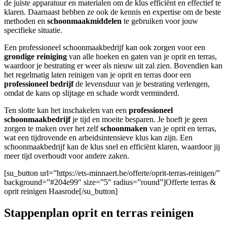
de juiste apparatuur en materialen om de klus efficiënt en effectief te
klaren. Daarnaast hebben ze ook de kennis en expertise om de beste
methoden en
schoonmaakmiddelen
te gebruiken voor jouw
specifieke situatie.
Een professioneel schoonmaakbedrijf kan ook zorgen voor een
grondige reiniging
van alle hoeken en gaten van je oprit en terras,
waardoor je bestrating er weer als nieuw uit zal zien. Bovendien kan
het regelmatig laten reinigen van je oprit en terras door een
professioneel bedrijf
de levensduur van je bestrating verlengen,
omdat de kans op slijtage en schade wordt verminderd.
Ten slotte kan het inschakelen van een
professioneel
schoonmaakbedrijf
je tijd en moeite besparen. Je hoeft je geen
zorgen te maken over het zelf
schoonmaken
van je oprit en terras,
wat een tijdrovende en arbeidsintensieve klus kan zijn. Een
schoonmaakbedrijf kan de klus snel en efficiënt klaren, waardoor jij
meer tijd overhoudt voor andere zaken.
[su_button url=”https://ets-minnaert.be/offerte/oprit-terras-reinigen/”
background=”#204e99″ size=”5″ radius=”round”]Offerte terras &
oprit reinigen Haasrode[/su_button]
Stappenplan oprit en terras reinigen