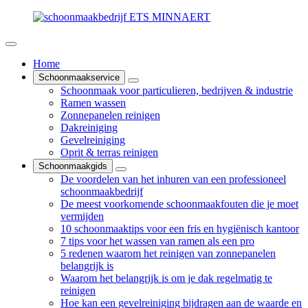
Home
Schoonmaakservice
Schoonmaak voor particulieren, bedrijven & industrie
Ramen wassen
Zonnepanelen reinigen
Dakreiniging
Gevelreiniging
Oprit & terras reinigen
Schoonmaakgids
De voordelen van het inhuren van een professioneel
schoonmaakbedrijf
De meest voorkomende schoonmaakfouten die je moet
vermijden
10 schoonmaaktips voor een fris en hygiënisch kantoor
7 tips voor het wassen van ramen als een pro
5 redenen waarom het reinigen van zonnepanelen
belangrijk is
Waarom het belangrijk is om je dak regelmatig te
reinigen
Hoe kan een gevelreiniging bijdragen aan de waarde en