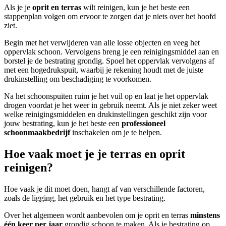
Als je je
oprit en terras
wilt reinigen, kun je het beste een
stappenplan volgen om ervoor te zorgen dat je niets over het hoofd
ziet.
Begin met het verwijderen van alle losse objecten en veeg het
oppervlak schoon. Vervolgens breng je een reinigingsmiddel aan en
borstel je de bestrating grondig. Spoel het oppervlak vervolgens af
met een hogedrukspuit, waarbij je rekening houdt met de juiste
drukinstelling om beschadiging te voorkomen.
Na het schoonspuiten ruim je het vuil op en laat je het oppervlak
drogen voordat je het weer in gebruik neemt. Als je niet zeker weet
welke reinigingsmiddelen en drukinstellingen geschikt zijn voor
jouw bestrating, kun je het beste een
professioneel
schoonmaakbedrijf
inschakelen om je te helpen.
Hoe vaak moet je je terras en oprit
reinigen?
Hoe vaak je dit moet doen, hangt af van verschillende factoren,
zoals de ligging, het gebruik en het type bestrating.
Over het algemeen wordt aanbevolen om je oprit en terras
minstens
één keer per jaar
grondig schoon te maken. Als je bestrating op