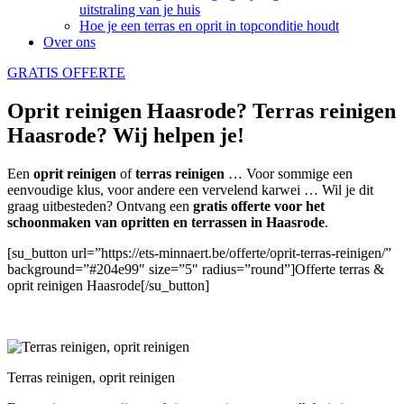
uitstraling van je huis
Hoe je een terras en oprit in topconditie houdt
Over ons
GRATIS OFFERTE
Oprit reinigen Haasrode? Terras reinigen
Haasrode? Wij helpen je!
Een
oprit reinigen
of
terras reinigen
… Voor sommige een
eenvoudige klus, voor andere een vervelend karwei … Wil je dit
graag uitbesteden? Ontvang een
gratis offerte voor het
schoonmaken van opritten en terrassen in Haasrode
.
[su_button url=”https://ets-minnaert.be/offerte/oprit-terras-reinigen/”
background=”#204e99″ size=”5″ radius=”round”]Offerte terras &
oprit reinigen Haasrode[/su_button]
Terras reinigen, oprit reinigen