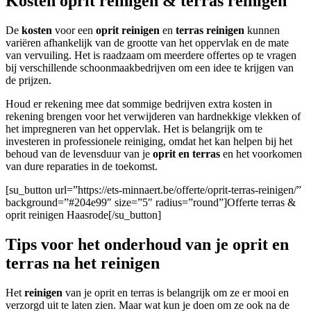
Kosten oprit reinigen & terras reinigen
De
kosten
voor een
oprit reinigen
en
terras reinigen
kunnen
variëren afhankelijk van de grootte van het oppervlak en de mate
van vervuiling. Het is raadzaam om meerdere offertes op te vragen
bij verschillende schoonmaakbedrijven om een idee te krijgen van
de prijzen.
Houd er rekening mee dat sommige bedrijven extra kosten in
rekening brengen voor het verwijderen van hardnekkige vlekken of
het impregneren van het oppervlak. Het is belangrijk om te
investeren in professionele reiniging, omdat het kan helpen bij het
behoud van de levensduur van je
oprit en terras
en het voorkomen
van dure reparaties in de toekomst.
[su_button url=”https://ets-minnaert.be/offerte/oprit-terras-reinigen/”
background=”#204e99″ size=”5″ radius=”round”]Offerte terras &
oprit reinigen Haasrode[/su_button]
Tips voor het onderhoud van je oprit en
terras na het reinigen
Het
reinigen
van je oprit en terras is belangrijk om ze er mooi en
verzorgd uit te laten zien. Maar wat kun je doen om ze ook na de