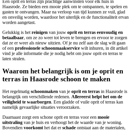
Een oprit en terras zijn prachtige aanwinsten voor elk huis in
Haasrode. Ze bieden een mooie plek om te ontspannen, te spelen en
gasten te ontvangen. Maar na verloop van tijd kunnen ze vuil, glad
en onveilig worden, waardoor het uiterlijk en de functionaliteit ervan
worden aangetast.
Gelukkig is het
reinigen
van jouw
oprit en terras
eenvoudig en
betaalbaar
, om ze zo weer tot leven te brengen en ervoor te zorgen
dat ze er weer als nieuw uitzien. Of je nu zelf aan de slag wilt gaan
of een
professionele schoonmaakservice
wilt inhuren, in dit artikel
vind je alle informatie die je nodig hebt om jouw oprit en terras te
laten stralen.
Waarom het belangrijk is om je oprit en
terras in Haasrode schoon te maken
Het regelmatig
schoonmaken
van je
oprit en terras
in Haasrode is
belangrijk om verschillende redenen.
Allereerst helpt het om de
veiligheid te waarborgen
. Een gladde of vuile oprit of terras kan
namelijk gevaarlijke situaties veroorzaken.
Daarnaast zorgt een schone oprit en terras voor een
mooie
uitstraling
van je huis en verhoogt het de waarde van je woning.
Bovendien
voorkomt
het dat er
schade
ontstaat aan de materialen,