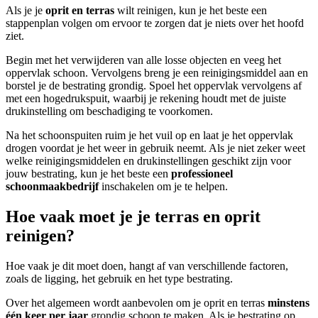
Als je je
oprit en terras
wilt reinigen, kun je het beste een
stappenplan volgen om ervoor te zorgen dat je niets over het hoofd
ziet.
Begin met het verwijderen van alle losse objecten en veeg het
oppervlak schoon. Vervolgens breng je een reinigingsmiddel aan en
borstel je de bestrating grondig. Spoel het oppervlak vervolgens af
met een hogedrukspuit, waarbij je rekening houdt met de juiste
drukinstelling om beschadiging te voorkomen.
Na het schoonspuiten ruim je het vuil op en laat je het oppervlak
drogen voordat je het weer in gebruik neemt. Als je niet zeker weet
welke reinigingsmiddelen en drukinstellingen geschikt zijn voor
jouw bestrating, kun je het beste een
professioneel
schoonmaakbedrijf
inschakelen om je te helpen.
Hoe vaak moet je je terras en oprit
reinigen?
Hoe vaak je dit moet doen, hangt af van verschillende factoren,
zoals de ligging, het gebruik en het type bestrating.
Over het algemeen wordt aanbevolen om je oprit en terras
minstens
één keer per jaar
grondig schoon te maken. Als je bestrating op