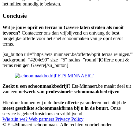
het milieu onnodig te belasten.
Conclusie
Wil je jouw oprit en terras in Gavere laten stralen als nooit
tevoren?
Contacteer ons dan vrijblijvend en ontvang de best
mogelijke offerte voor het snel schoonmaken van je oprit en/of
terras.
[su_button url=”https://ets-minnaert.be/offerte/oprit-terras-reinigen/”
background=”#204e99″ size=”5″ radius=”round”]Offerte oprit &
terras reinigen Gavere[/su_button]
Zoekt u een schoonmaakbedrijf?
Ets-Minnaert.be maakt deel uit
van een
netwerk van professionele schoonmaakbedrijven
.
Hierdoor kunnen wij u de
beste offerte
garanderen met altijd de
meest geschikte schoonmaakfirma bij u in de buurt
. Onze
service is geheel kosteloos en vrijblijvend.
Wie zijn we?
Web partners
Privacy Policy
© Ets-Minnaert schoonmaak. Alle rechten voorbehouden.