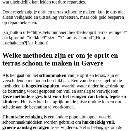
wat uiteindelijk kan leiden tot dure reparaties.
Door regelmatig je oprit en terras schoon te maken, kun je dus niet
alleen veiligheid en uitstraling verbeteren, maar ook geld besparen
op reparatiekosten.
[su_button url=”https://ets-minnaert.be/offerte/oprit-terras-reinigen/”
background=”#204e99″ size=”5″ radius=”round”]Hulp
inschakelen?[/su_button]
Welke methoden zijn er om je oprit en
terras schoon te maken in Gavere
Als het gaat om het
schoonmaken
van je oprit en terras, zijn er
verschillende methoden beschikbaar. Een van de meest gebruikte
methoden is
hogedrukspuiten
, waarbij water onder hoge druk op
de bestrating wordt gespoten om vuil en aanslag te verwijderen.
Deze methode is geschikt voor het reinigen van beton, tegels en
klinkers.
Het is echter belangrijk om de juiste druk te kiezen om
schade aan de bestrating te voorkomen.
Chemische reiniging
is een andere populaire optie, waarbij
schoonmaakmiddelen worden gebruikt om
hardnekkig vuil,
groene aanslag en algen
te verwijderen. Het is belangrijk om de