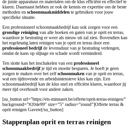
de juiste apparatuur en materialen om de klus efficiënt en effectief te
klaren. Daarnaast hebben ze ook de kennis en expertise om de beste
methoden en
schoonmaakmiddelen
te gebruiken voor jouw
specifieke situatie.
Een professioneel schoonmaakbedrijf kan ook zorgen voor een
grondige reiniging
van alle hoeken en gaten van je oprit en terras,
waardoor je bestrating er weer als nieuw uit zal zien. Bovendien kan
het regelmatig laten reinigen van je oprit en terras door een
professioneel bedrijf
de levensduur van je bestrating verlengen,
omdat de kans op slijtage en schade wordt verminderd.
Ten slotte kan het inschakelen van een
professioneel
schoonmaakbedrijf
je tijd en moeite besparen. Je hoeft je geen
zorgen te maken over het zelf
schoonmaken
van je oprit en terras,
wat een tijdrovende en arbeidsintensieve klus kan zijn. Een
schoonmaakbedrijf kan de klus snel en efficiënt klaren, waardoor jij
meer tijd overhoudt voor andere zaken.
[su_button url=”https://ets-minnaert.be/offerte/oprit-terras-reinigen/”
background=”#204e99″ size=”5″ radius=”round”]Offerte terras &
oprit reinigen Gavere[/su_button]
Stappenplan oprit en terras reinigen