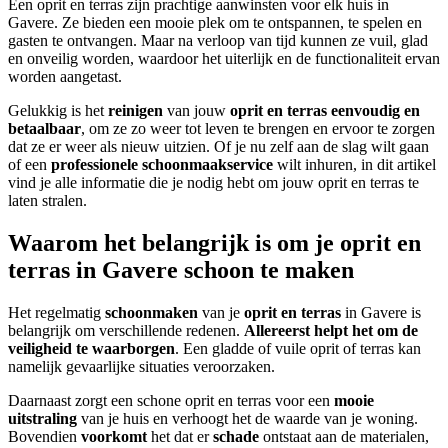
Een oprit en terras zijn prachtige aanwinsten voor elk huis in
Gavere. Ze bieden een mooie plek om te ontspannen, te spelen en
gasten te ontvangen. Maar na verloop van tijd kunnen ze vuil, glad
en onveilig worden, waardoor het uiterlijk en de functionaliteit ervan
worden aangetast.
Gelukkig is het
reinigen
van jouw
oprit en terras
eenvoudig en
betaalbaar
, om ze zo weer tot leven te brengen en ervoor te zorgen
dat ze er weer als nieuw uitzien. Of je nu zelf aan de slag wilt gaan
of een
professionele schoonmaakservice
wilt inhuren, in dit artikel
vind je alle informatie die je nodig hebt om jouw oprit en terras te
laten stralen.
Waarom het belangrijk is om je oprit en
terras in Gavere schoon te maken
Het regelmatig
schoonmaken
van je
oprit en terras
in Gavere is
belangrijk om verschillende redenen.
Allereerst helpt het om de
veiligheid te waarborgen
. Een gladde of vuile oprit of terras kan
namelijk gevaarlijke situaties veroorzaken.
Daarnaast zorgt een schone oprit en terras voor een
mooie
uitstraling
van je huis en verhoogt het de waarde van je woning.
Bovendien
voorkomt
het dat er
schade
ontstaat aan de materialen,