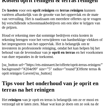
Kosten oprit reinigen & terras reinigen
De
kosten
voor een
oprit reinigen
en
terras reinigen
kunnen
variëren afhankelijk van de grootte van het oppervlak en de mate
van vervuiling. Het is raadzaam om meerdere offertes op te vragen
bij verschillende schoonmaakbedrijven om een idee te krijgen van
de prijzen.
Houd er rekening mee dat sommige bedrijven extra kosten in
rekening brengen voor het verwijderen van hardnekkige vlekken of
het impregneren van het oppervlak. Het is belangrijk om te
investeren in professionele reiniging, omdat het kan helpen bij het
behoud van de levensduur van je
oprit en terras
en het voorkomen
van dure reparaties in de toekomst.
[su_button url=”https://ets-minnaert.be/offerte/oprit-terras-reinigen/”
background=”#204e99″ size=”5″ radius=”round”]Offerte terras &
oprit reinigen Gavere[/su_button]
Tips voor het onderhoud van je oprit en
terras na het reinigen
Het
reinigen
van je oprit en terras is belangrijk om ze er mooi en
verzorgd uit te laten zien. Maar wat kun je doen om ze ook na de