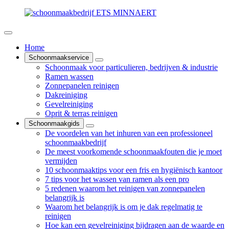
Home
Schoonmaakservice
Schoonmaak voor particulieren, bedrijven & industrie
Ramen wassen
Zonnepanelen reinigen
Dakreiniging
Gevelreiniging
Oprit & terras reinigen
Schoonmaakgids
De voordelen van het inhuren van een professioneel
schoonmaakbedrijf
De meest voorkomende schoonmaakfouten die je moet
vermijden
10 schoonmaaktips voor een fris en hygiënisch kantoor
7 tips voor het wassen van ramen als een pro
5 redenen waarom het reinigen van zonnepanelen
belangrijk is
Waarom het belangrijk is om je dak regelmatig te
reinigen
Hoe kan een gevelreiniging bijdragen aan de waarde en