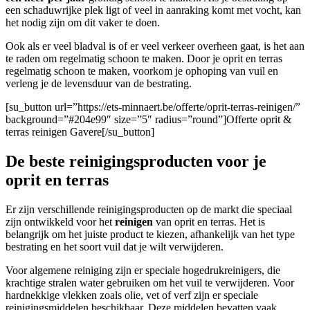
een schaduwrijke plek ligt of veel in aanraking komt met vocht, kan
het nodig zijn om dit vaker te doen.
Ook als er veel bladval is of er veel verkeer overheen gaat, is het aan
te raden om regelmatig schoon te maken. Door je oprit en terras
regelmatig schoon te maken, voorkom je ophoping van vuil en
verleng je de levensduur van de bestrating.
[su_button url=”https://ets-minnaert.be/offerte/oprit-terras-reinigen/”
background=”#204e99″ size=”5″ radius=”round”]Offerte oprit &
terras reinigen Gavere[/su_button]
De beste reinigingsproducten voor je
oprit en terras
Er zijn verschillende reinigingsproducten op de markt die speciaal
zijn ontwikkeld voor het
reinigen
van oprit en terras. Het is
belangrijk om het juiste product te kiezen, afhankelijk van het type
bestrating en het soort vuil dat je wilt verwijderen.
Voor algemene reiniging zijn er speciale hogedrukreinigers, die
krachtige stralen water gebruiken om het vuil te verwijderen. Voor
hardnekkige vlekken zoals olie, vet of verf zijn er speciale
reinigingsmiddelen beschikbaar. Deze middelen bevatten vaak