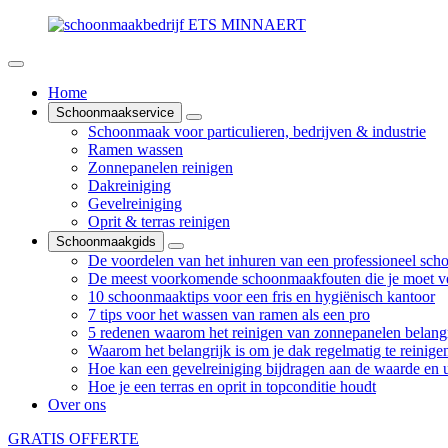
Home
Schoonmaakservice
Schoonmaak voor particulieren, bedrijven & industrie
Ramen wassen
Zonnepanelen reinigen
Dakreiniging
Gevelreiniging
Oprit & terras reinigen
Schoonmaakgids
De voordelen van het inhuren van een professioneel sch
De meest voorkomende schoonmaakfouten die je moet v
10 schoonmaaktips voor een fris en hygiënisch kantoor
7 tips voor het wassen van ramen als een pro
5 redenen waarom het reinigen van zonnepanelen belangr
Waarom het belangrijk is om je dak regelmatig te reinige
Hoe kan een gevelreiniging bijdragen aan de waarde en ui
Hoe je een terras en oprit in topconditie houdt
Over ons
GRATIS OFFERTE