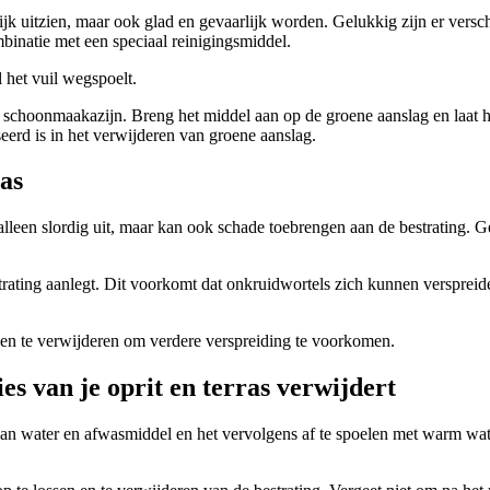
ijk uitzien, maar ook glad en gevaarlijk worden. Gelukkig zijn er versc
binatie met een speciaal reinigingsmiddel.
 het vuil wegspoelt.
f schoonmaakazijn. Breng het middel aan op de groene aanslag en laat h
seerd is in het verwijderen van groene aanslag.
as
et alleen slordig uit, maar kan ook schade toebrengen aan de bestrating.
strating aanlegt. Dit voorkomt dat onkruidwortels zich kunnen versprei
een te verwijderen om verdere verspreiding te voorkomen.
es van je oprit en terras verwijdert
van water en afwasmiddel en het vervolgens af te spoelen met warm wate