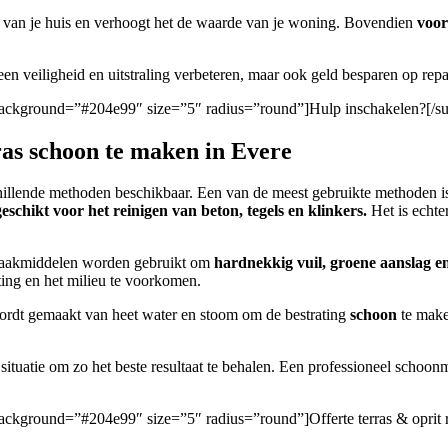
van je huis en verhoogt het de waarde van je woning. Bovendien
voo
leen veiligheid en uitstraling verbeteren, maar ook geld besparen op repa
n/” background=”#204e99″ size=”5″ radius=”round”]Hulp inschakelen?[/s
ras schoon te maken in Evere
rschillende methoden beschikbaar. Een van de meest gebruikte methoden 
eschikt voor het reinigen van beton, tegels en klinkers.
Het is echte
nmaakmiddelen worden gebruikt om
hardnekkig vuil, groene aanslag e
ting en het milieu te voorkomen.
wordt gemaakt van heet water en stoom om de bestrating
schoon
te make
ituatie om zo het beste resultaat te behalen. Een professioneel schoonm
/” background=”#204e99″ size=”5″ radius=”round”]Offerte terras & oprit