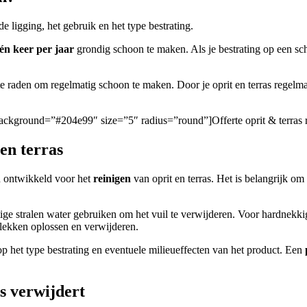
e ligging, het gebruik en het type bestrating.
én keer per jaar
grondig schoon te maken. Als je bestrating op een sch
an te raden om regelmatig schoon te maken. Door je oprit en terras rege
/” background=”#204e99″ size=”5″ radius=”round”]Offerte oprit & terras
en terras
jn ontwikkeld voor het
reinigen
van oprit en terras. Het is belangrijk om 
ige stralen water gebruiken om het vuil te verwijderen. Voor hardnekkige
lekken oplossen en verwijderen.
 op het type bestrating en eventuele milieueffecten van het product. Een
as verwijdert