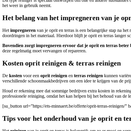
Dit type reiniger is speciaal ontworpen om olie en andere substanties 
het weer in gebruik neemt.
Het belang van het impregneren van je opri
Het
impregneren
van je oprit en terras is een belangrijke stap na h
doordringen in het materiaal. Hierdoor blijft je oprit en terras langer 
Bovendien zorgt impregneren ervoor dat je oprit en terras beter b
deze regelmatig moet vervangen of repareren.
Kosten oprit reinigen & terras reinigen
De
kosten
voor een
oprit reinigen
en
terras reinigen
kunnen variëre
verschillende schoonmaakbedrijven om een idee te krijgen van de prij
Houd er rekening mee dat sommige bedrijven extra kosten in rekening
professionele reiniging, omdat het kan helpen bij het behoud van de 
[su_button url=”https://ets-minnaert.be/offerte/oprit-terras-reinigen
Tips voor het onderhoud van je oprit en te
Het
reinigen
van je oprit en terras is belangrijk om ze er mooi en ver