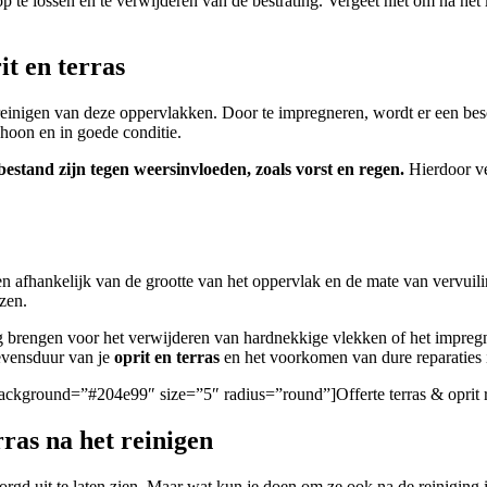
op te lossen en te verwijderen van de bestrating. Vergeet niet om na het
t en terras
et reinigen van deze oppervlakken. Door te impregneren, wordt er een b
schoon en in goede conditie.
estand zijn tegen weersinvloeden, zoals vorst en regen.
Hierdoor ve
n afhankelijk van de grootte van het oppervlak en de mate van vervuili
zen.
 brengen voor het verwijderen van hardnekkige vlekken of het impregne
levensduur van je
oprit en terras
en het voorkomen van dure reparaties 
/” background=”#204e99″ size=”5″ radius=”round”]Offerte terras & oprit
rras na het reinigen
zorgd uit te laten zien. Maar wat kun je doen om ze ook na de reiniging