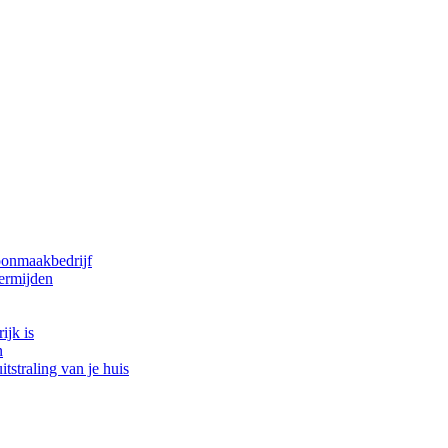
oonmaakbedrijf
ermijden
ijk is
n
tstraling van je huis