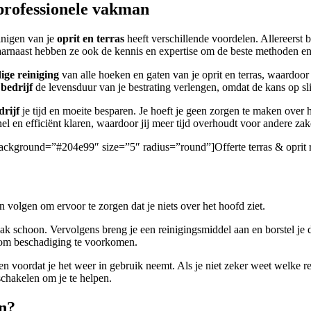
 professionele vakman
inigen van je
oprit en terras
heeft verschillende voordelen. Allereerst
. Daarnaast hebben ze ook de kennis en expertise om de beste methoden e
ige reiniging
van alle hoeken en gaten van je oprit en terras, waardoor 
 bedrijf
de levensduur van je bestrating verlengen, omdat de kans op sl
rijf
je tijd en moeite besparen. Je hoeft je geen zorgen te maken over 
el en efficiënt klaren, waardoor jij meer tijd overhoudt voor andere zak
/” background=”#204e99″ size=”5″ radius=”round”]Offerte terras & oprit
n volgen om ervoor te zorgen dat je niets over het hoofd ziet.
ak schoon. Vervolgens breng je een reinigingsmiddel aan en borstel je 
g om beschadiging te voorkomen.
gen voordat je het weer in gebruik neemt. Als je niet zeker weet welke 
chakelen om je te helpen.
en?