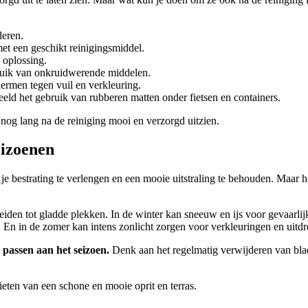
deren.
et een geschikt reinigingsmiddel.
 oplossing.
bruik van onkruidwerende middelen.
ermen tegen vuil en verkleuring.
eeld het gebruik van rubberen matten onder fietsen en containers.
r nog lang na de reiniging mooi en verzorgd uitzien.
eizoenen
n je bestrating te verlengen en een mooie uitstraling te behouden. Maar 
iden tot gladde plekken. In de winter kan sneeuw en ijs voor gevaarlijke
En in de zomer kan intens zonlicht zorgen voor verkleuringen en uitdr
e passen aan het seizoen.
Denk aan het regelmatig verwijderen van blade
ieten van een schone en mooie oprit en terras.