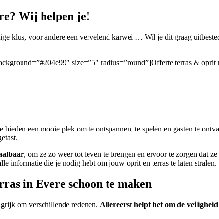
re? Wij helpen je!
 klus, voor andere een vervelend karwei … Wil je dit graag uitbest
/” background=”#204e99″ size=”5″ radius=”round”]Offerte terras & oprit
 Ze bieden een mooie plek om te ontspannen, te spelen en gasten te ontv
etast.
aalbaar
, om ze zo weer tot leven te brengen en ervoor te zorgen dat ze 
 alle informatie die je nodig hebt om jouw oprit en terras te laten stralen.
erras in Evere schoon te maken
ngrijk om verschillende redenen.
Allereerst helpt het om de veilighei