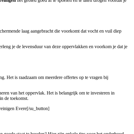
reinigen
het gebied goed af te spoelen en te laten drogen voordat je
eschermende laag aangebracht die voorkomt dat vocht en vuil diep
rleng je de levensduur van deze oppervlakken en voorkom je dat je
ng. Het is raadzaam om meerdere offertes op te vragen bij
ren van het oppervlak. Het is belangrijk om te investeren in
in de toekomst.
 reinigen Evere[/su_button]
 in goede staat te houden? Hier zijn enkele tips voor het onderhoud