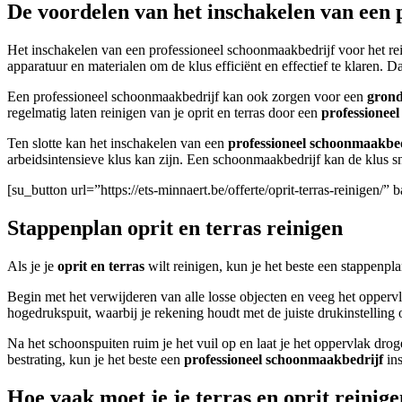
De voordelen van het inschakelen van een
Het inschakelen van een professioneel schoonmaakbedrijf voor het re
apparatuur en materialen om de klus efficiënt en effectief te klaren
Een professioneel schoonmaakbedrijf kan ook zorgen voor een
grond
regelmatig laten reinigen van je oprit en terras door een
professioneel
Ten slotte kan het inschakelen van een
professioneel schoonmaakbed
arbeidsintensieve klus kan zijn. Een schoonmaakbedrijf kan de klus sn
[su_button url=”https://ets-minnaert.be/offerte/oprit-terras-reinigen
Stappenplan oprit en terras reinigen
Als je je
oprit en terras
wilt reinigen, kun je het beste een stappenpla
Begin met het verwijderen van alle losse objecten en veeg het oppervl
hogedrukspuit, waarbij je rekening houdt met de juiste drukinstellin
Na het schoonspuiten ruim je het vuil op en laat je het oppervlak dro
bestrating, kun je het beste een
professioneel schoonmaakbedrijf
ins
Hoe vaak moet je je terras en oprit reinig