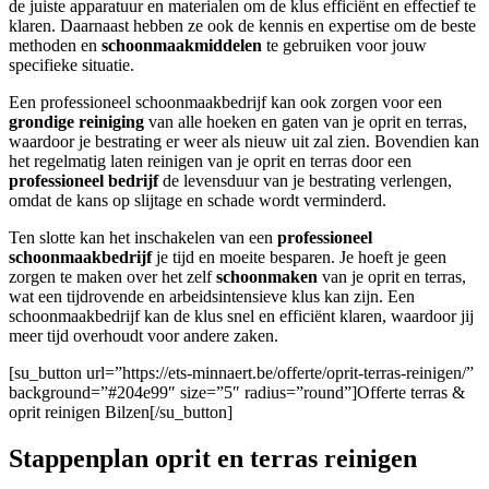
de juiste apparatuur en materialen om de klus efficiënt en effectief te
klaren. Daarnaast hebben ze ook de kennis en expertise om de beste
methoden en
schoonmaakmiddelen
te gebruiken voor jouw
specifieke situatie.
Een professioneel schoonmaakbedrijf kan ook zorgen voor een
grondige reiniging
van alle hoeken en gaten van je oprit en terras,
waardoor je bestrating er weer als nieuw uit zal zien. Bovendien kan
het regelmatig laten reinigen van je oprit en terras door een
professioneel bedrijf
de levensduur van je bestrating verlengen,
omdat de kans op slijtage en schade wordt verminderd.
Ten slotte kan het inschakelen van een
professioneel
schoonmaakbedrijf
je tijd en moeite besparen. Je hoeft je geen
zorgen te maken over het zelf
schoonmaken
van je oprit en terras,
wat een tijdrovende en arbeidsintensieve klus kan zijn. Een
schoonmaakbedrijf kan de klus snel en efficiënt klaren, waardoor jij
meer tijd overhoudt voor andere zaken.
[su_button url=”https://ets-minnaert.be/offerte/oprit-terras-reinigen/”
background=”#204e99″ size=”5″ radius=”round”]Offerte terras &
oprit reinigen Bilzen[/su_button]
Stappenplan oprit en terras reinigen