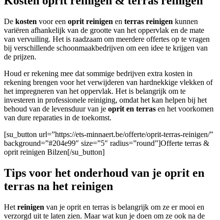
Kosten oprit reinigen & terras reinigen
De
kosten
voor een
oprit reinigen
en
terras reinigen
kunnen
variëren afhankelijk van de grootte van het oppervlak en de mate
van vervuiling. Het is raadzaam om meerdere offertes op te vragen
bij verschillende schoonmaakbedrijven om een idee te krijgen van
de prijzen.
Houd er rekening mee dat sommige bedrijven extra kosten in
rekening brengen voor het verwijderen van hardnekkige vlekken of
het impregneren van het oppervlak. Het is belangrijk om te
investeren in professionele reiniging, omdat het kan helpen bij het
behoud van de levensduur van je
oprit en terras
en het voorkomen
van dure reparaties in de toekomst.
[su_button url=”https://ets-minnaert.be/offerte/oprit-terras-reinigen/”
background=”#204e99″ size=”5″ radius=”round”]Offerte terras &
oprit reinigen Bilzen[/su_button]
Tips voor het onderhoud van je oprit en
terras na het reinigen
Het
reinigen
van je oprit en terras is belangrijk om ze er mooi en
verzorgd uit te laten zien. Maar wat kun je doen om ze ook na de