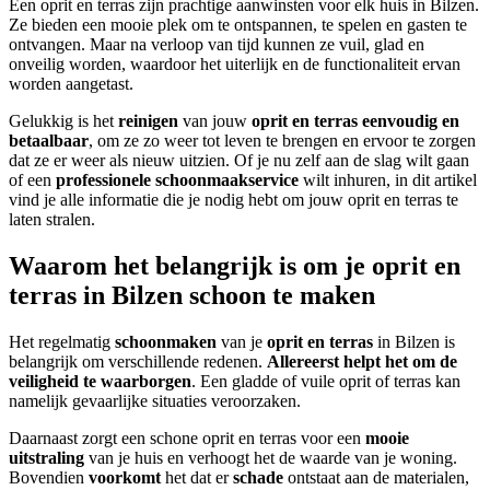
Een oprit en terras zijn prachtige aanwinsten voor elk huis in Bilzen.
Ze bieden een mooie plek om te ontspannen, te spelen en gasten te
ontvangen. Maar na verloop van tijd kunnen ze vuil, glad en
onveilig worden, waardoor het uiterlijk en de functionaliteit ervan
worden aangetast.
Gelukkig is het
reinigen
van jouw
oprit en terras
eenvoudig en
betaalbaar
, om ze zo weer tot leven te brengen en ervoor te zorgen
dat ze er weer als nieuw uitzien. Of je nu zelf aan de slag wilt gaan
of een
professionele schoonmaakservice
wilt inhuren, in dit artikel
vind je alle informatie die je nodig hebt om jouw oprit en terras te
laten stralen.
Waarom het belangrijk is om je oprit en
terras in Bilzen schoon te maken
Het regelmatig
schoonmaken
van je
oprit en terras
in Bilzen is
belangrijk om verschillende redenen.
Allereerst helpt het om de
veiligheid te waarborgen
. Een gladde of vuile oprit of terras kan
namelijk gevaarlijke situaties veroorzaken.
Daarnaast zorgt een schone oprit en terras voor een
mooie
uitstraling
van je huis en verhoogt het de waarde van je woning.
Bovendien
voorkomt
het dat er
schade
ontstaat aan de materialen,