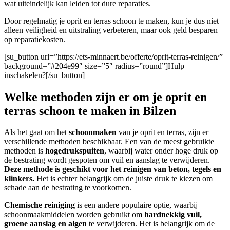
wat uiteindelijk kan leiden tot dure reparaties.
Door regelmatig je oprit en terras schoon te maken, kun je dus niet
alleen veiligheid en uitstraling verbeteren, maar ook geld besparen
op reparatiekosten.
[su_button url=”https://ets-minnaert.be/offerte/oprit-terras-reinigen/”
background=”#204e99″ size=”5″ radius=”round”]Hulp
inschakelen?[/su_button]
Welke methoden zijn er om je oprit en
terras schoon te maken in Bilzen
Als het gaat om het
schoonmaken
van je oprit en terras, zijn er
verschillende methoden beschikbaar. Een van de meest gebruikte
methoden is
hogedrukspuiten
, waarbij water onder hoge druk op
de bestrating wordt gespoten om vuil en aanslag te verwijderen.
Deze methode is geschikt voor het reinigen van beton, tegels en
klinkers.
Het is echter belangrijk om de juiste druk te kiezen om
schade aan de bestrating te voorkomen.
Chemische reiniging
is een andere populaire optie, waarbij
schoonmaakmiddelen worden gebruikt om
hardnekkig vuil,
groene aanslag en algen
te verwijderen. Het is belangrijk om de