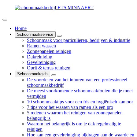
Home
Schoonmaakservice
Schoonmaak voor particulieren, bedrijven & industrie
Ramen wassen
Zonnepanelen reinigen
Dakreiniging
Gevelreiniging
Oprit & terras reinigen
Schoonmaakgids
De voordelen van het inhuren van een professioneel
schoonmaakbedrijf
De meest voorkomende schoonmaakfouten die je moet
vermijden
10 schoonmaaktips voor een fris en hygiënisch kantoor
7 tips voor het wassen van ramen als een pro
5 redenen waarom het reinigen van zonnepanelen
belangrijk is
Waarom het belangrijk is om je dak regelmatig te
reinigen
Hoe kan een gevelreiniging bijdragen aan de waarde en