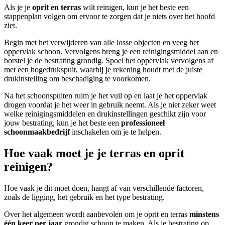
Als je je
oprit en terras
wilt reinigen, kun je het beste een
stappenplan volgen om ervoor te zorgen dat je niets over het hoofd
ziet.
Begin met het verwijderen van alle losse objecten en veeg het
oppervlak schoon. Vervolgens breng je een reinigingsmiddel aan en
borstel je de bestrating grondig. Spoel het oppervlak vervolgens af
met een hogedrukspuit, waarbij je rekening houdt met de juiste
drukinstelling om beschadiging te voorkomen.
Na het schoonspuiten ruim je het vuil op en laat je het oppervlak
drogen voordat je het weer in gebruik neemt. Als je niet zeker weet
welke reinigingsmiddelen en drukinstellingen geschikt zijn voor
jouw bestrating, kun je het beste een
professioneel
schoonmaakbedrijf
inschakelen om je te helpen.
Hoe vaak moet je je terras en oprit
reinigen?
Hoe vaak je dit moet doen, hangt af van verschillende factoren,
zoals de ligging, het gebruik en het type bestrating.
Over het algemeen wordt aanbevolen om je oprit en terras
minstens
één keer per jaar
grondig schoon te maken. Als je bestrating op