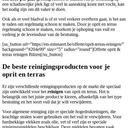
een schaduwrijke plek ligt of veel in aanraking komt met vocht, kan
het nodig zijn om dit vaker te doen.
Ook als er veel bladval is of er veel verkeer overheen gaat, is het aan
te raden om regelmatig schoon te maken. Door je oprit en terras
regelmatig schoon te maken, voorkom je ophoping van vuil en
verleng je de levensduur van de bestrating.
[su_button url=”https://ets-minnaert.be/offerte/oprit-terras-reinigen/”
background=”#204e99″ size=”5″ radius=”round”]Offerte oprit &
terras reinigen Bilzen[/su_button]
De beste reinigingsproducten voor je
oprit en terras
Er zijn verschillende reinigingsproducten op de markt die speciaal
zijn ontwikkeld voor het
reinigen
van oprit en terras. Het is
belangrijk om het juiste product te kiezen, afhankelijk van het type
bestrating en het soort vuil dat je wilt verwijderen.
Voor algemene reiniging zijn er speciale hogedrukreinigers, die
krachtige stralen water gebruiken om het vuil te verwijderen. Voor
hardnekkige vlekken zoals olie, vet of verf zijn er speciale
reinigingsmiddelen beschikbaar. Deze middelen bevatten vaak