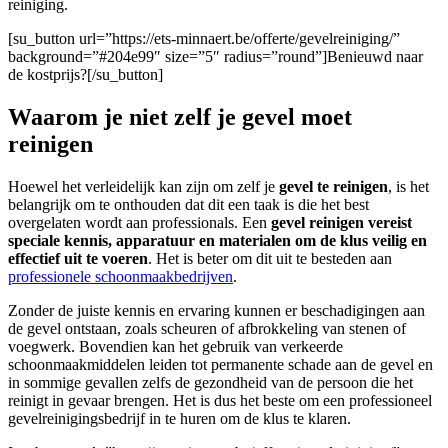
reiniging.
[su_button url=”https://ets-minnaert.be/offerte/gevelreiniging/”
background=”#204e99″ size=”5″ radius=”round”]Benieuwd naar
de kostprijs?[/su_button]
Waarom je niet zelf je gevel moet
reinigen
Hoewel het verleidelijk kan zijn om zelf je
gevel te reinigen
, is het
belangrijk om te onthouden dat dit een taak is die het best
overgelaten wordt aan professionals. Een
gevel reinigen
vereist
speciale kennis, apparatuur en materialen om de klus veilig en
effectief uit te voeren
. Het is beter om dit uit te besteden aan
professionele schoonmaakbedrijven
.
Zonder de juiste kennis en ervaring kunnen er beschadigingen aan
de gevel ontstaan, zoals scheuren of afbrokkeling van stenen of
voegwerk. Bovendien kan het gebruik van verkeerde
schoonmaakmiddelen leiden tot permanente schade aan de gevel en
in sommige gevallen zelfs de gezondheid van de persoon die het
reinigt in gevaar brengen. Het is dus het beste om een professioneel
gevelreinigingsbedrijf in te huren om de klus te klaren.