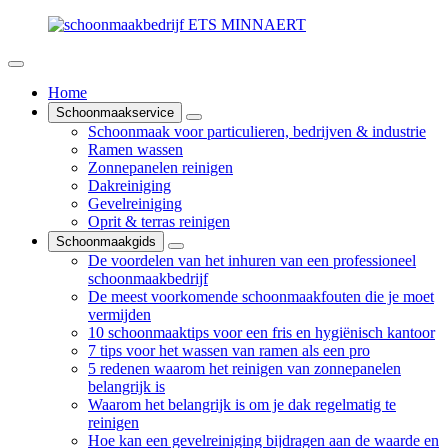
Home
Schoonmaakservice
Schoonmaak voor particulieren, bedrijven & industrie
Ramen wassen
Zonnepanelen reinigen
Dakreiniging
Gevelreiniging
Oprit & terras reinigen
Schoonmaakgids
De voordelen van het inhuren van een professioneel
schoonmaakbedrijf
De meest voorkomende schoonmaakfouten die je moet
vermijden
10 schoonmaaktips voor een fris en hygiënisch kantoor
7 tips voor het wassen van ramen als een pro
5 redenen waarom het reinigen van zonnepanelen
belangrijk is
Waarom het belangrijk is om je dak regelmatig te
reinigen
Hoe kan een gevelreiniging bijdragen aan de waarde en