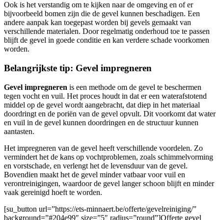
Ook is het verstandig om te kijken naar de omgeving en of er
bijvoorbeeld bomen zijn die de gevel kunnen beschadigen. Een
andere aanpak kan toegepast worden bij gevels gemaakt van
verschillende materialen. Door regelmatig onderhoud toe te passen
blijft de gevel in goede conditie en kan verdere schade voorkomen
worden.
Belangrijkste tip: Gevel impregneren
Gevel impregneren
is een methode om de gevel te beschermen
tegen vocht en vuil. Het proces houdt in dat er een waterafstotend
middel op de gevel wordt aangebracht, dat diep in het materiaal
doordringt en de poriën van de gevel opvult. Dit voorkomt dat water
en vuil in de gevel kunnen doordringen en de structuur kunnen
aantasten.
Het impregneren van de gevel heeft verschillende voordelen. Zo
vermindert het de kans op vochtproblemen, zoals schimmelvorming
en vorstschade, en verlengt het de levensduur van de gevel.
Bovendien maakt het de gevel minder vatbaar voor vuil en
verontreinigingen, waardoor de gevel langer schoon blijft en minder
vaak gereinigd hoeft te worden.
[su_button url=”https://ets-minnaert.be/offerte/gevelreiniging/”
background=”#204e99″ size=”5″ radius=”round”]Offerte gevel