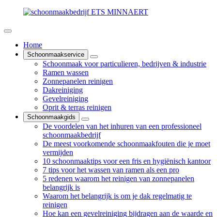
Home
Schoonmaakservice
Schoonmaak voor particulieren, bedrijven & industrie
Ramen wassen
Zonnepanelen reinigen
Dakreiniging
Gevelreiniging
Oprit & terras reinigen
Schoonmaakgids
De voordelen van het inhuren van een professioneel
schoonmaakbedrijf
De meest voorkomende schoonmaakfouten die je moet
vermijden
10 schoonmaaktips voor een fris en hygiënisch kantoor
7 tips voor het wassen van ramen als een pro
5 redenen waarom het reinigen van zonnepanelen
belangrijk is
Waarom het belangrijk is om je dak regelmatig te
reinigen
Hoe kan een gevelreiniging bijdragen aan de waarde en