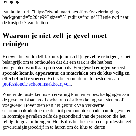
reiniging.
[su_button url=”https://ets-minnaert.be/offerte/gevelreiniging/”
background=”#204e99″ size=”5″ radius=”round”]Benieuwd naar
de kostprijs?[/su_button]
Waarom je niet zelf je gevel moet
reinigen
Hoewel het verleidelijk kan zijn om zelf je
gevel te reinigen
, is het
belangrijk om te onthouden dat dit een taak is die het best
overgelaten wordt aan professionals. Een
gevel reinigen
vereist
speciale kennis, apparatuur en materialen om de klus veilig en
effectief uit te voeren
. Het is beter om dit uit te besteden aan
professionele schoonmaakbedrijven
.
Zonder de juiste kennis en ervaring kunnen er beschadigingen aan
de gevel ontstaan, zoals scheuren of afbrokkeling van stenen of
voegwerk. Bovendien kan het gebruik van verkeerde
schoonmaakmiddelen leiden tot permanente schade aan de gevel en
in sommige gevallen zelfs de gezondheid van de persoon die het
reinigt in gevaar brengen. Het is dus het beste om een professioneel
gevelreinigingsbedrijf in te huren om de klus te klaren.