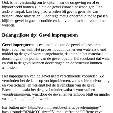
Ook is het verstandig om te kijken naar de omgeving en of er
bijvoorbeeld bomen zijn die de gevel kunnen beschadigen. Een
andere aanpak kan toegepast worden bij gevels gemaakt van
verschillende materialen. Door regelmatig onderhoud toe te passen
blijft de gevel in goede conditie en kan verdere schade voorkomen
worden.
Belangrijkste tip: Gevel impregneren
Gevel impregneren
is een methode om de gevel te beschermen
tegen vocht en vuil. Het proces houdt in dat er een waterafstotend
middel op de gevel wordt aangebracht, dat diep in het materiaal
doordringt en de poriën van de gevel opvult. Dit voorkomt dat water
en vuil in de gevel kunnen doordringen en de structuur kunnen
aantasten.
Het impregneren van de gevel heeft verschillende voordelen. Zo
vermindert het de kans op vochtproblemen, zoals schimmelvorming
en vorstschade, en verlengt het de levensduur van de gevel.
Bovendien maakt het de gevel minder vatbaar voor vuil en
verontreinigingen, waardoor de gevel langer schoon blijft en minder
vaak gereinigd hoeft te worden.
[su_button url=”https://ets-minnaert.be/offerte/gevelreiniging/”
background=”#204e99″ size=”5″ radius=”round”]Offerte gevel