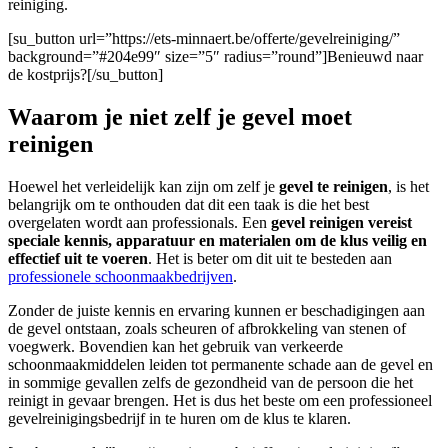
reiniging.
[su_button url=”https://ets-minnaert.be/offerte/gevelreiniging/”
background=”#204e99″ size=”5″ radius=”round”]Benieuwd naar
de kostprijs?[/su_button]
Waarom je niet zelf je gevel moet
reinigen
Hoewel het verleidelijk kan zijn om zelf je
gevel te reinigen
, is het
belangrijk om te onthouden dat dit een taak is die het best
overgelaten wordt aan professionals. Een
gevel reinigen
vereist
speciale kennis, apparatuur en materialen om de klus veilig en
effectief uit te voeren
. Het is beter om dit uit te besteden aan
professionele schoonmaakbedrijven
.
Zonder de juiste kennis en ervaring kunnen er beschadigingen aan
de gevel ontstaan, zoals scheuren of afbrokkeling van stenen of
voegwerk. Bovendien kan het gebruik van verkeerde
schoonmaakmiddelen leiden tot permanente schade aan de gevel en
in sommige gevallen zelfs de gezondheid van de persoon die het
reinigt in gevaar brengen. Het is dus het beste om een professioneel
gevelreinigingsbedrijf in te huren om de klus te klaren.