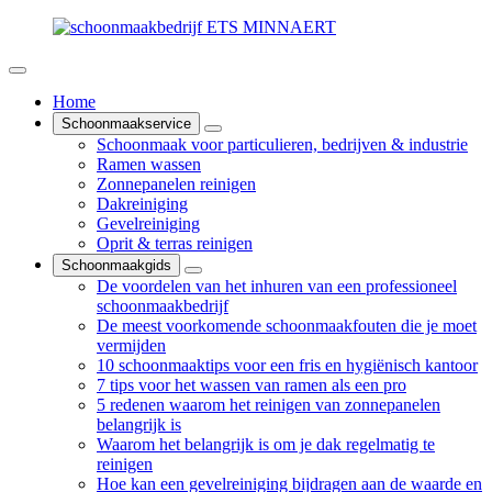
Home
Schoonmaakservice
Schoonmaak voor particulieren, bedrijven & industrie
Ramen wassen
Zonnepanelen reinigen
Dakreiniging
Gevelreiniging
Oprit & terras reinigen
Schoonmaakgids
De voordelen van het inhuren van een professioneel
schoonmaakbedrijf
De meest voorkomende schoonmaakfouten die je moet
vermijden
10 schoonmaaktips voor een fris en hygiënisch kantoor
7 tips voor het wassen van ramen als een pro
5 redenen waarom het reinigen van zonnepanelen
belangrijk is
Waarom het belangrijk is om je dak regelmatig te
reinigen
Hoe kan een gevelreiniging bijdragen aan de waarde en