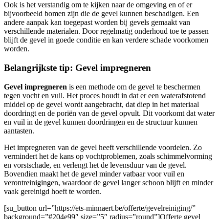
Ook is het verstandig om te kijken naar de omgeving en of er
bijvoorbeeld bomen zijn die de gevel kunnen beschadigen. Een
andere aanpak kan toegepast worden bij gevels gemaakt van
verschillende materialen. Door regelmatig onderhoud toe te passen
blijft de gevel in goede conditie en kan verdere schade voorkomen
worden.
Belangrijkste tip: Gevel impregneren
Gevel impregneren
is een methode om de gevel te beschermen
tegen vocht en vuil. Het proces houdt in dat er een waterafstotend
middel op de gevel wordt aangebracht, dat diep in het materiaal
doordringt en de poriën van de gevel opvult. Dit voorkomt dat water
en vuil in de gevel kunnen doordringen en de structuur kunnen
aantasten.
Het impregneren van de gevel heeft verschillende voordelen. Zo
vermindert het de kans op vochtproblemen, zoals schimmelvorming
en vorstschade, en verlengt het de levensduur van de gevel.
Bovendien maakt het de gevel minder vatbaar voor vuil en
verontreinigingen, waardoor de gevel langer schoon blijft en minder
vaak gereinigd hoeft te worden.
[su_button url=”https://ets-minnaert.be/offerte/gevelreiniging/”
background=”#204e99″ size=”5″ radius=”round”]Offerte gevel