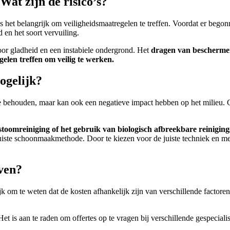
Wat zijn de risico’s?
s het belangrijk om veiligheidsmaatregelen te treffen. Voordat er beg
 en het soort vervuiling.
r gladheid en een instabiele ondergrond. Het
dragen van bescherme
elen treffen om veilig te werken.
mogelijk?
 te behouden, maar kan ook een negatieve impact hebben op het milieu. 
stoomreiniging of het gebruik van biologisch afbreekbare reinigi
juiste schoonmaakmethode. Door te kiezen voor de juiste techniek en m
oven?
k om te weten dat de kosten afhankelijk zijn van verschillende factoren,
et is aan te raden om offertes op te vragen bij verschillende gespeciali