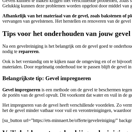
Gevels kunnen te maken krijgen met verschillende problemen, zoals s
Gelukkig kunnen deze problemen worden opgelost door middel van gev
Afhankelijk van het materiaal van de gevel, zoals bakstenen of pl
vervangen van gevelstenen. Het herstellen en renoveren van de gevel 
Tips voor het onderhouden van jouw gevel 
Na een gevelreiniging is het belangrijk om de gevel goed te onderhoud
nodig te
repareren
.
Ook is het verstandig om te kijken naar de omgeving en of er bijvoo
materialen. Door regelmatig onderhoud toe te passen blijft de gevel
Belangrijkste tip: Gevel impregneren
Gevel impregneren
is een methode om de gevel te beschermen tegen v
de poriën van de gevel opvult. Dit voorkomt dat water en vuil in de 
Het impregneren van de gevel heeft verschillende voordelen. Zo ver
het de gevel minder vatbaar voor vuil en verontreinigingen, waardoor 
[su_button url=”https://ets-minnaert.be/offerte/gevelreiniging/” b