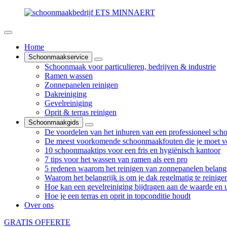
Home
Schoonmaakservice
Schoonmaak voor particulieren, bedrijven & industrie
Ramen wassen
Zonnepanelen reinigen
Dakreiniging
Gevelreiniging
Oprit & terras reinigen
Schoonmaakgids
De voordelen van het inhuren van een professioneel sch
De meest voorkomende schoonmaakfouten die je moet v
10 schoonmaaktips voor een fris en hygiënisch kantoor
7 tips voor het wassen van ramen als een pro
5 redenen waarom het reinigen van zonnepanelen belangr
Waarom het belangrijk is om je dak regelmatig te reinige
Hoe kan een gevelreiniging bijdragen aan de waarde en ui
Hoe je een terras en oprit in topconditie houdt
Over ons
GRATIS OFFERTE