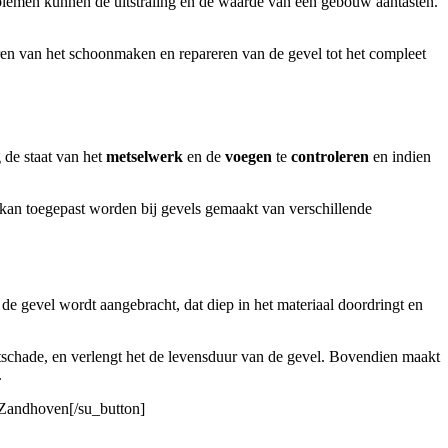
blemen kunnen de uitstraling en de waarde van een gebouw aantasten.
ren van het schoonmaken en repareren van de gevel tot het compleet
 de staat van het
metselwerk
en de
voegen
te
controleren
en indien
kan toegepast worden bij gevels gemaakt van verschillende
de gevel wordt aangebracht, dat diep in het materiaal doordringt en
schade, en verlengt het de levensduur van de gevel. Bovendien maakt
.
n Zandhoven[/su_button]