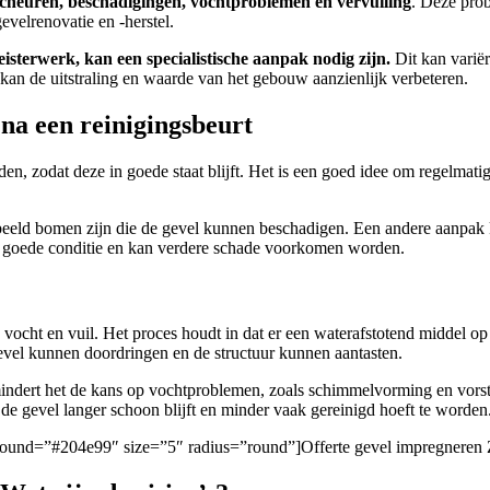
cheuren, beschadigingen, vochtproblemen en vervuiling
. Deze pro
elrenovatie en -herstel.
eisterwerk, kan een specialistische aanpak nodig zijn.
Dit kan varië
kan de uitstraling en waarde van het gebouw aanzienlijk verbeteren.
na een reinigingsbeurt
en, zodat deze in goede staat blijft. Het is een goed idee om regelmatig
rbeeld bomen zijn die de gevel kunnen beschadigen. Een andere aanpak 
 in goede conditie en kan verdere schade voorkomen worden.
ocht en vuil. Het proces houdt in dat er een waterafstotend middel op 
gevel kunnen doordringen en de structuur kunnen aantasten.
mindert het de kans op vochtproblemen, zoals schimmelvorming en vorst
de gevel langer schoon blijft en minder vaak gereinigd hoeft te worden
ackground=”#204e99″ size=”5″ radius=”round”]Offerte gevel impregnere