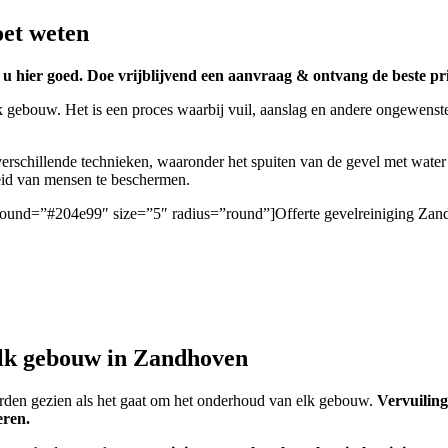
oet weten
u hier goed. Doe vrijblijvend een aanvraag & ontvang de beste pri
k gebouw. Het is een proces waarbij vuil, aanslag en andere ongewenste
rschillende technieken, waaronder het spuiten van de gevel met water
heid van mensen te beschermen.
ckground=”#204e99″ size=”5″ radius=”round”]Offerte gevelreiniging Za
 elk gebouw in Zandhoven
worden gezien als het gaat om het onderhoud van elk gebouw.
Vervuiling
eren.