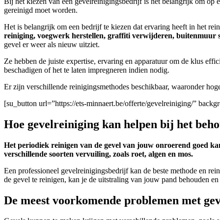
Bij het kiezen van een gevelreinigingsbedrijf is het belangrijk om op 
gereinigd moet worden.
Het is belangrijk om een bedrijf te kiezen dat ervaring heeft in het rei
reiniging, voegwerk herstellen, graffiti verwijderen, buitenmuu
gevel er weer als nieuw uitziet.
Ze hebben de juiste expertise, ervaring en apparatuur om de klus effici
beschadigen of het te laten impregneren indien nodig.
Er zijn verschillende reinigingsmethodes beschikbaar, waaronder hoge 
[su_button url=”https://ets-minnaert.be/offerte/gevelreiniging/” ba
Hoe gevelreiniging kan helpen bij het be
Het periodiek reinigen van de gevel van jouw onroerend goed kan
verschillende soorten vervuiling, zoals roet, algen en mos.
Een professioneel gevelreinigingsbedrijf kan de beste methode en rein
de gevel te reinigen, kan je de uitstraling van jouw pand behouden e
De meest voorkomende problemen met gevel