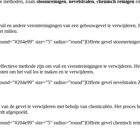
de methoden, zoals
stoomreinigen
,
nevelstralen
,
chemisch reinigen
e
il en andere verontreinigingen van een gebouwgevel te verwijderen. Het
et milieu.
ckground=”#204e99″ size=”5″ radius=”round”]Offerte gevel stoomreinig
ffectieve methode zijn om vuil en verontreinigingen te verwijderen. Het
oten om het vuil los te maken en te verwijderen.
ckground=”#204e99″ size=”5″ radius=”round”]Offerte gevel nevelstralen
van de gevel te verwijderen met behulp van chemicaliën. Het proces ho
rdt afgespoeld.
ckground=”#204e99″ size=”5″ radius=”round”]Offerte gevel chemisch re