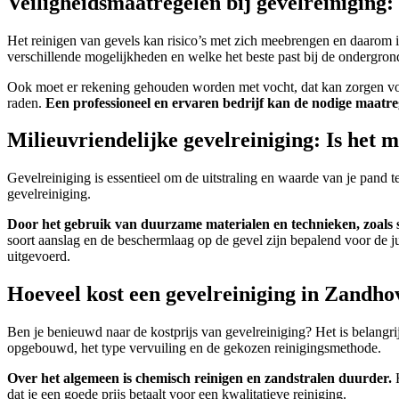
Veiligheidsmaatregelen bij gevelreiniging: 
Het reinigen van gevels kan risico’s met zich meebrengen en daarom i
verschillende mogelijkheden en welke het beste past bij de ondergrond
Ook moet er rekening gehouden worden met vocht, dat kan zorgen voo
raden.
Een professioneel en ervaren bedrijf kan de nodige maatreg
Milieuvriendelijke gevelreiniging: Is het 
Gevelreiniging is essentieel om de uitstraling en waarde van je pand
gevelreiniging.
Door het gebruik van duurzame materialen en technieken, zoals 
soort aanslag en de beschermlaag op de gevel zijn bepalend voor de 
uitgevoerd.
Hoeveel kost een gevelreiniging in Zandh
Ben je benieuwd naar de kostprijs van gevelreiniging? Het is belangrij
opgebouwd, het type vervuiling en de gekozen reinigingsmethode.
Over het algemeen is chemisch reinigen en zandstralen duurder.
H
dat je een goede prijs betaalt voor een kwalitatieve reiniging.