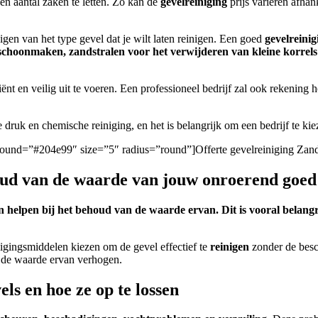
een aantal zaken te letten. Zo kan de
gevelreiniging
prijs variëren afhan
nigen van het type gevel dat je wilt laten reinigen.
Een goed
gevelreinig
r schoonmaken, zandstralen voor het verwijderen van kleine korrel
ënt en veilig uit te voeren.
Een professioneel bedrijf zal ook rekening
druk en chemische reiniging, en het is belangrijk om een bedrijf te kiez
ckground=”#204e99″ size=”5″ radius=”round”]Offerte gevelreiniging Za
houd van de waarde van jouw onroerend goed
 helpen bij het behoud van de waarde ervan. Dit is vooral belangr
igingsmiddelen kiezen om de gevel effectief te
reinigen
zonder de besc
n de waarde ervan verhogen.
s en hoe ze op te lossen