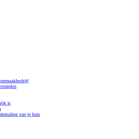
oonmaakbedrijf
ermijden
ijk is
n
tstraling van je huis